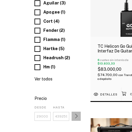
Aguilar (3)
Apogee (1)
Cort (4)
Fender (2)
Flamma (1)
TC Helicon Go Gui
Hartke (5)
Interfaz De Guita
Portátil Para
Headrush (2)
Dispositivos Móvil
6
cuotas sin interés de
$13.833,33
Oferta!
Hm (1)
$83.000,00
$74.700,00
con
Trans
Ver todos
o depósito
DETALLES
Precio
DESDE
HASTA