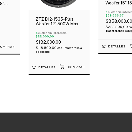
Woofer 15" 1
18"
Ohms Oferta!
 3" 8
6
cuotas sin interé
$59.666,67
ZTZ B12-1535-Plus
$358.000,0
Woofer 12" 500W Max
$322.200,00
co
250W Rms 8 Ohms 50-
Transferencia o de
5000 Hz
6
cuotas sin interés de
$22.000,00
$132.000,00
DETALLES
$118.800,00
con
Transferencia
o depósito
DETALLES