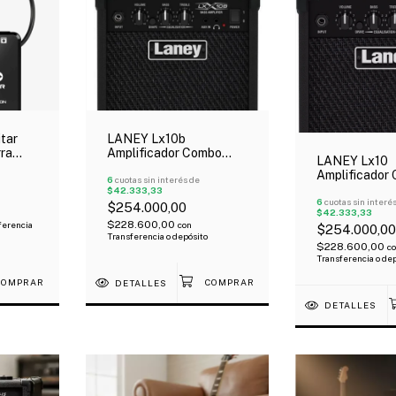
tar
LANEY Lx10b
rra
Amplificador Combo
LANEY Lx10
Para Bajo 10W 1X5"
Amplificador
es
6
cuotas sin interés de
Para Guitarra
$42.333,33
10W 1X5"
6
cuotas sin interé
$254.000,00
$42.333,33
$228.600,00
ferencia
con
$254.000,00
Transferencia o depósito
$228.600,00
c
Transferencia o de
DETALLES
DETALLES