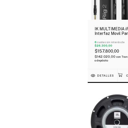
IK MULTIMEDIA iR
Interfaz Movil Pa
Guitarra
6
cuotas sin interés de
$26.300,00
$157.800,00
$142.020,00
con
Tran
o depósito
DETALLES