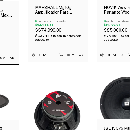
MARSHALL Mg10g
NOVIK Wow-
us
Amplificador Para
Parlante Woof
 Max
Guitarra Eléctrica Gold
70W Rms Bobi
 63-
10 Watts 1 X 6,5"
6
cuotas sin interés de
Ohms 280W P
6
cuotas sin interé
$62.499,83
$14.166,67
Auxiliar
$374.999,00
$85.000,00
$337.499,10
$76.500,00
con
Transferencia
con
o depósito
o depósito
DETALLES
DETALLES
JBL 15Cv5 Pa
00