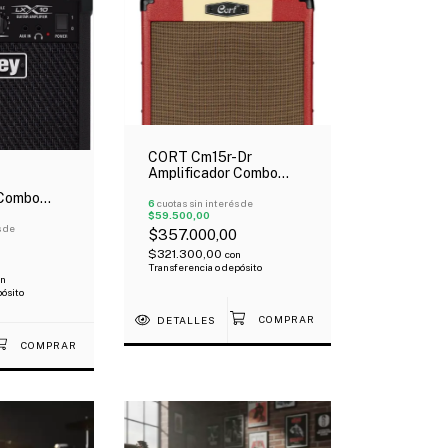
CORT Cm15r-Dr
Amplificador Combo
15W 1X8" Para Guitarra
 Combo
Eléctrica Reverb
6
cuotas sin interés de
 Eléctrica
$59.500,00
s de
$357.000,00
$321.300,00
con
Transferencia o depósito
on
pósito
DETALLES