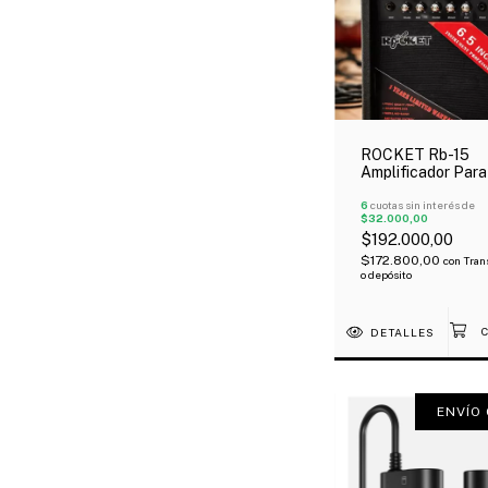
ROCKET Rb-15
Amplificador Para
15 Watts
6
cuotas sin interés de
$32.000,00
$192.000,00
$172.800,00
con
Tran
o depósito
DETALLES
ENVÍO 