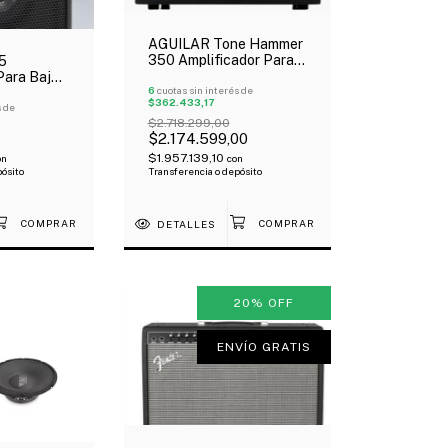
AGUILAR Tone Hammer
350 Amplificador Para
5
Bajo Cabezal 350 W
Para Bajo
Drive Control Oferta!
6
cuotas sin interés de
Cono
$362.433,17
s de
$2.718.299,00
$2.174.599,00
$1.957.139,10
on
con
pósito
Transferencia o depósito
DETALLES
20
%
OFF
ENVÍO GRATIS