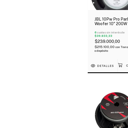
JBL 10Pw Pro Par
Woofer 10" 200W
Ohms
6
cuotas sin interés de
$39.833,33
$239.000,00
$215.100,00
con
Trans
o depósito
DETALLES