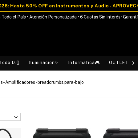
 Todo el País • Atención Personalizada • 6 Cuotas Sin Interés• Garantí
Todo DJ🎚️
Iluminacion✨
Informatica🎮
OUTLET💰
os
-
Amplificadores
-
breadcrumbs.para-bajo