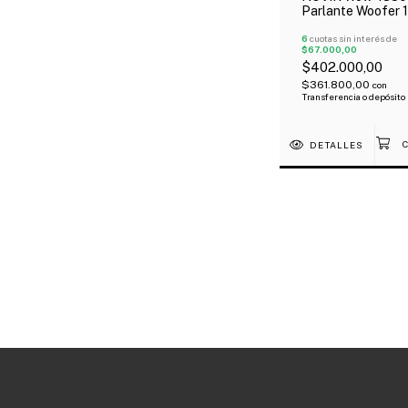
Parlante Woofer 
300W Rms Bobina
Ohms 1200W Pico
6
cuotas sin interés de
$67.000,00
$402.000,00
$361.800,00
con
Transferencia o depósito
DETALLES