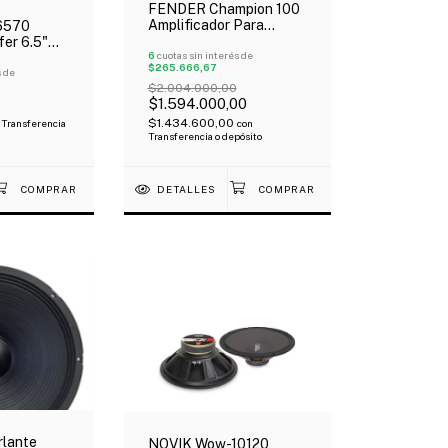
FENDER Champion 100
Amplificador Para
6570
Guitarra Eléctrica 100W
er 6.5"
2X12" Efectos Oferta!
6
cuotas sin interés de
na 2" 8
$265.666,67
ico
s de
$2.004.000,00
$1.594.000,00
$1.434.600,00
Transferencia
con
Transferencia o depósito
DETALLES
rlante
NOVIK Wow-10120