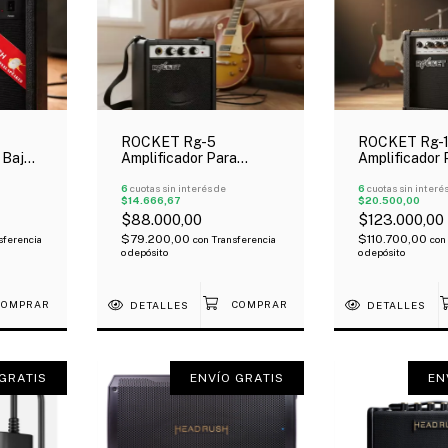
ROCKET Rg-5
ROCKET Rg-
 Bajo
Amplificador Para
Amplificador 
Guitarra Eléctrica 5
Guitarra Eléct
Watts
6
cuotas sin interés de
Watts
6
cuotas sin interé
$14.666,67
$20.500,00
$88.000,00
$123.000,00
$79.200,00
$110.700,00
sferencia
con
Transferencia
con
o depósito
o depósito
DETALLES
DETALLES
GRATIS
ENVÍO GRATIS
EN