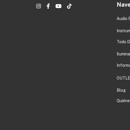
Nave
Audio 
Instru
Todo DJ
Ilumin
Inform
OUTLE
Blog
Quiéne