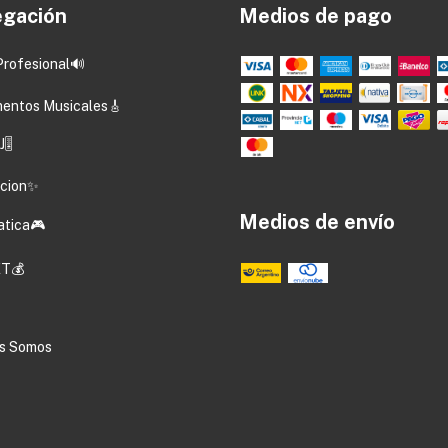
gación
Medios de pago
Profesional🔊
mentos Musicales🎸
🎚️
acion✨
Medios de envío
atica🎮
T💰
s Somos