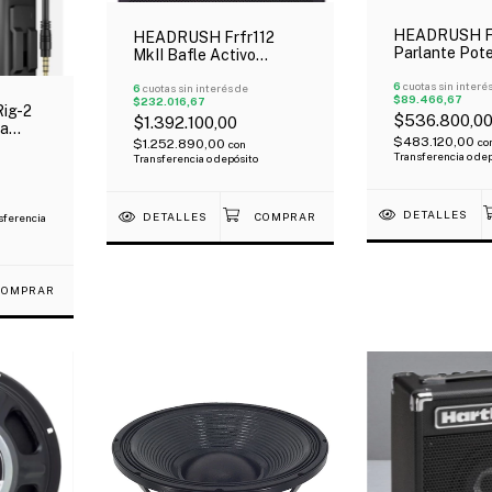
HEADRUSH F
HEADRUSH Frfr112
Parlante Pot
MkII Bafle Activo
Portátil Bater
Monitor De 12" 2500W
Bluetooth 3
6
cuotas sin interé
Bluetooth 5.1
6
cuotas sin interés de
$89.466,67
$232.016,67
ig-2
$536.800,0
$1.392.100,00
ra
$483.120,00
co
$1.252.890,00
con
Transferencia o de
Transferencia o depósito
DETALLES
DETALLES
sferencia