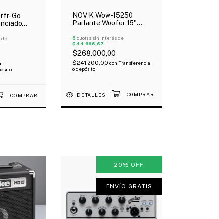
NOVIK Wow-15250
rfr-Go
Parlante Woofer 15"
enciado
250W Rms Bobina 3" 8
ía Interna
Ohms 1000W Pico
6
cuotas sin interés de
0Wts
s de
$44.666,67
$268.000,00
0
$241.200,00
con
Transferencia
n
o depósito
pósito
DETALLES
20
%
OFF
ENVÍO GRATIS