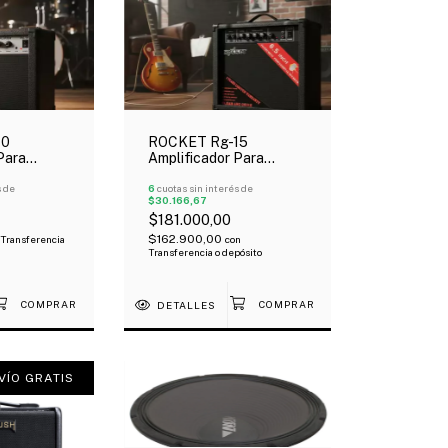
10
ROCKET Rg-15
Para
Amplificador Para
rica 10
Guitarra Eléctrica 15
s de
watts
6
cuotas sin interés de
$30.166,67
$181.000,00
$162.900,00
Transferencia
con
Transferencia o depósito
DETALLES
VÍO GRATIS