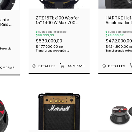
ZTZ 15Tbx100 Woofer
HARTKE Hd1
lante
15" 1400 W Max 700 W
Amplificador 
 Rms 8
Rms 8 Ohms 38 Hz –
15W 1 X 6,5" 
2000 Hz
6
cuotas sin interés de
Aluminio
6
cuotas sin interé
$88.333,33
$78.666,67
$530.000,00
$472.000,00
$477.000,00
$424.800,00
con
c
ferencia
Transferencia o depósito
Transferencia o de
DETALLES
DETALLES