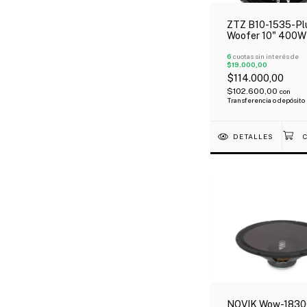
ZTZ B10-1535-Pl
Woofer 10" 400W
200W Rms 8 Ohms
4000 Hz
6
cuotas sin interés de
$19.000,00
$114.000,00
$102.600,00
con
Transferencia o depósito
DETALLES
NOVIK Wow-183