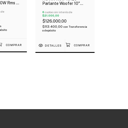
50W Rms 8
Parlante Woofer 10"
120W Rms Bobina 2" 8
s de
Ohms 480W Pico
6
cuotas sin interés de
$21.000,00
0
$126.000,00
n
$113.400,00
con
Transferencia
pósito
o depósito
DETALLES