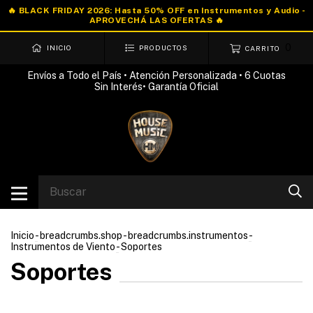
0
INICIO
PRODUCTOS
CARRITO
Envíos a Todo el País • Atención Personalizada • 6 Cuotas
Sin Interés• Garantía Oficial
Inicio
-
breadcrumbs.shop
-
breadcrumbs.instrumentos
-
Instrumentos de Viento
-
Soportes
Soportes