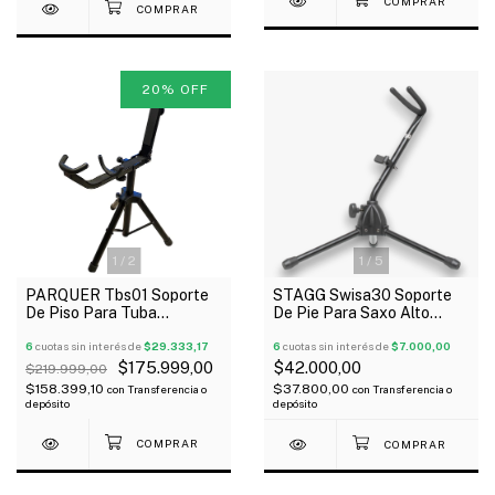
20
%
OFF
1
/
2
1
/
5
PARQUER Tbs01 Soporte
STAGG Swisa30 Soporte
De Piso Para Tuba
De Pie Para Saxo Alto
Reforzado Metálico Outlet!
Tenor Negro
6
cuotas sin interés de
$29.333,17
6
cuotas sin interés de
$7.000,00
$175.999,00
$42.000,00
$219.999,00
$158.399,10
$37.800,00
con
Transferencia o
con
Transferencia o
depósito
depósito