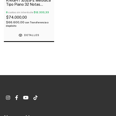
KNIGHT Jb32a-2 Melódica
Tipo Piano 32 Notas
Manguera Boquilla
Estuche
6
cuotas sin interés de
$12.333,33
$74.000,00
$66.600,00
con
Transferencia o
depósito
DETALLES