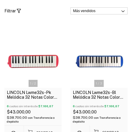
Filtrar
1
/
3
1
/
2
LINCOLN Lwme32s-Bl
LINCOLN Lwme32s-Pk
Melódica 32 Notas Color
Melódica 32 Notas Color
Azul Con Funda
Rosa Con Funda
6
cuotas sin interés de
$7.166,67
6
cuotas sin interés de
$7.166,67
$43.000,00
$43.000,00
$38.700,00
$38.700,00
con
Transferencia o
con
Transferencia o
depósito
depósito