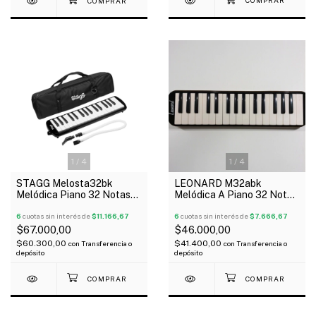
1
/
4
1
/
4
STAGG Melosta32bk
LEONARD M32abk
Melódica Piano 32 Notas
Melódica A Piano 32 Notas
Con Estuche
Con Funda Color Negro
6
cuotas sin interés de
$11.166,67
6
cuotas sin interés de
$7.666,67
$67.000,00
$46.000,00
$60.300,00
$41.400,00
con
Transferencia o
con
Transferencia o
depósito
depósito