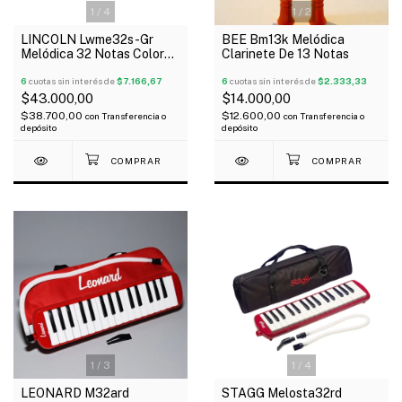
1
/
4
1
/
2
LINCOLN Lwme32s-Gr
BEE Bm13k Melódica
Melódica 32 Notas Color
Clarinete De 13 Notas
Verde Con Funda
6
cuotas sin interés de
$7.166,67
6
cuotas sin interés de
$2.333,33
$43.000,00
$14.000,00
$38.700,00
$12.600,00
con
Transferencia o
con
Transferencia o
depósito
depósito
1
/
3
1
/
4
LEONARD M32ard
STAGG Melosta32rd