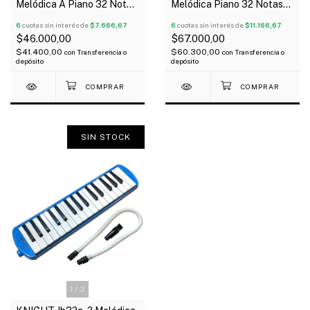
Melódica A Piano 32 Notas
Melódica Piano 32 Notas
Con Funda Color Rojo
Con Estuche
6
cuotas sin interés de
$7.666,67
6
cuotas sin interés de
$11.166,67
$46.000,00
$67.000,00
$41.400,00
$60.300,00
con
Transferencia o
con
Transferencia o
depósito
depósito
SIN STOCK
1
/
3