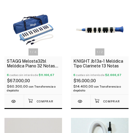
1
/
4
1
/
2
STAGG Melosta32bl
KNIGHT Jb13a-1 Melódica
Melódica Piano 32 Notas
Tipo Clarinete 13 Notas
Con Estuche
6
cuotas sin interés de
$11.166,67
6
cuotas sin interés de
$2.666,67
$67.000,00
$16.000,00
$60.300,00
$14.400,00
con
Transferencia o
con
Transferencia o
depósito
depósito