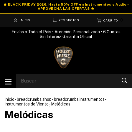
0
INICIO
PRODUCTOS
CARRITO
Envíos a Todo el País • Atención Personalizada • 6 Cuotas
Sin Interés• Garantía Oficial
Inicio
-
breadcrumbs.shop
-
breadcrumbs.instrumentos
-
Instrumentos de Viento
-
Melódicas
Melódicas