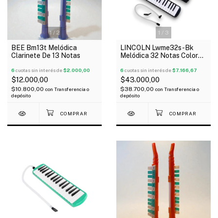
1
/
2
1
/
3
BEE Bm13t Melódica
LINCOLN Lwme32s-Bk
Clarinete De 13 Notas
Melódica 32 Notas Color
Negra Con Funda
6
cuotas sin interés de
$2.000,00
6
cuotas sin interés de
$7.166,67
$12.000,00
$43.000,00
$10.800,00
$38.700,00
con
Transferencia o
con
Transferencia o
depósito
depósito