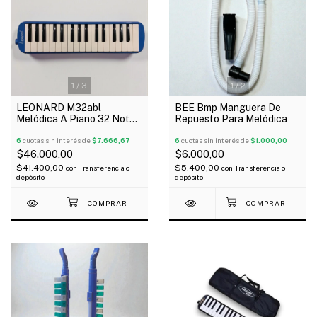
1
/
3
1
/
2
LEONARD M32abl
BEE Bmp Manguera De
Melódica A Piano 32 Notas
Repuesto Para Melódica
Con Funda Color Azul
6
cuotas sin interés de
$7.666,67
6
cuotas sin interés de
$1.000,00
$46.000,00
$6.000,00
$41.400,00
$5.400,00
con
Transferencia o
con
Transferencia o
depósito
depósito