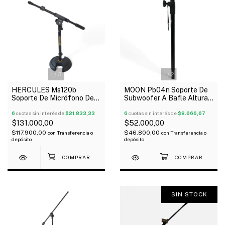
1
/
3
1
/
2
HERCULES Ms120b
MOON Pb04n Soporte De
Soporte De Micrófono De
Subwoofer A Bafle Altura
Mesa Boom Reforzado
0.8-1.35M Carga 35 Kg
6
cuotas sin interés de
$21.833,33
6
cuotas sin interés de
$8.666,67
$131.000,00
$52.000,00
$117.900,00
$46.800,00
con
Transferencia o
con
Transferencia o
depósito
depósito
SIN STOCK