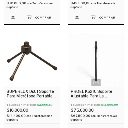
$72.000,00
$42.300,00
con
Transferencia o
con
Transferencia o
depósito
depósito
1
/
4
SUPERLUX Ds01 Soporte
PROEL Kp210 Soporte
Para Micrófono Portable
Ajustable Para La
De Escritorio
Separacion Altavoz
6
cuotas sin interés de
$2.666,67
Subwoofer
6
cuotas sin interés de
$12.500,00
$16.000,00
$75.000,00
$14.400,00
$67.500,00
con
Transferencia o
con
Transferencia o
depósito
depósito