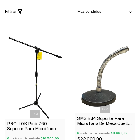
Filtrar
1
/
2
1
/
4
SMS Bd4 Soporte Para
Micrófono De Mesa Cuello
PRO-LOK Pmb-760
De Ganso
Soporte Para Micrófono
6
cuotas sin interés de
$3.666,67
Boom Reforzado Oferta!
$22.000,00
6
cuotas sin interés de
$10.500,00