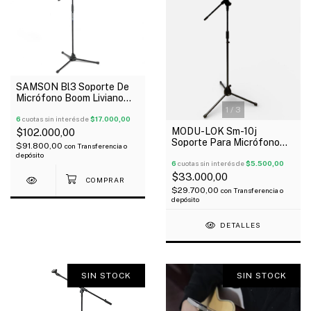
SAMSON Bl3 Soporte De
Micrófono Boom Liviano
Profesional Negro
1
/
3
6
cuotas sin interés de
$17.000,00
MODU-LOK Sm-10j
$102.000,00
Soporte Para Micrófono
$91.800,00
con
Transferencia o
Jirafa Con Pipeta
depósito
6
cuotas sin interés de
$5.500,00
$33.000,00
$29.700,00
con
Transferencia o
depósito
DETALLES
SIN STOCK
SIN STOCK