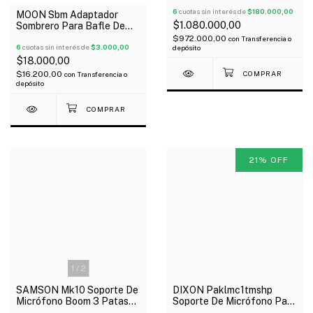
/ 18.1S Oferta!
6
cuotas sin interés de
$180.000,00
MOON Sbm Adaptador
$1.080.000,00
Sombrero Para Bafle De
Embutir 35.5 Mm Metálico
$972.000,00
con
Transferencia o
6
cuotas sin interés de
$3.000,00
depósito
$18.000,00
$16.200,00
con
Transferencia o
depósito
21
%
OFF
1
/
2
SAMSON Mk10 Soporte De
DIXON Paklmc1tmshp
Micrófono Boom 3 Patas
Soporte De Micrófono Para
Liviano Negro
Batería Sistema Tms