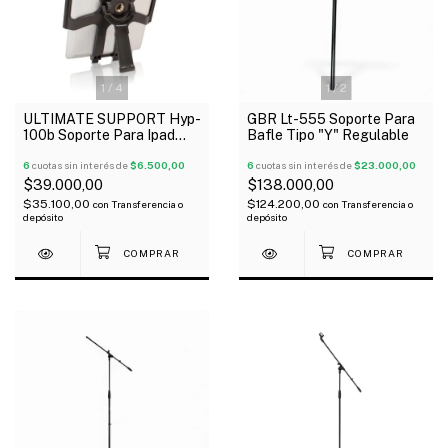
1
/
4
1
/
2
ULTIMATE SUPPORT Hyp-
GBR Lt-555 Soporte Para
100b Soporte Para Ipad
Bafle Tipo "Y" Regulable
Tablet 5 En 1 Regulable
6
cuotas sin interés de
$6.500,00
6
cuotas sin interés de
$23.000,00
$39.000,00
$138.000,00
$35.100,00
$124.200,00
con
Transferencia o
con
Transferencia o
depósito
depósito