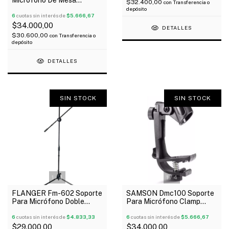
$32.400,00
con
Transferencia o
Flexible Pipeta
depósito
6
cuotas sin interés de
$5.666,67
$34.000,00
DETALLES
$30.600,00
con
Transferencia o
depósito
DETALLES
SIN STOCK
SIN STOCK
1
/
4
1
/
4
FLANGER Fm-602 Soporte
SAMSON Dmc100 Soporte
Para Micrófono Doble
Para Micrófono Clamp
Holder Con Pipetas
Instrumentos Percusion X
6
cuotas sin interés de
$4.833,33
Unidad
6
cuotas sin interés de
$5.666,67
$29.000,00
$34.000,00