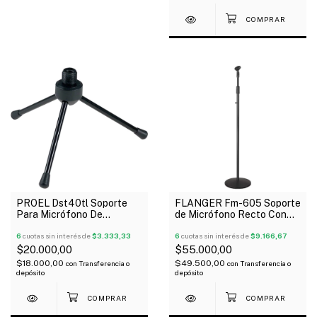
PROEL Dst40tl Soporte
FLANGER Fm-605 Soporte
Para Micrófono De
de Micrófono Recto Con
Escritorio Plegable Altura
Altura Ajustable Base
Max 9Cm
6
cuotas sin interés de
$3.333,33
Redonda
6
cuotas sin interés de
$9.166,67
$20.000,00
$55.000,00
$18.000,00
$49.500,00
con
Transferencia o
con
Transferencia o
depósito
depósito