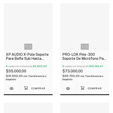
1
/
3
1
/
3
XP AUDIO X-Pole Soporte
PRO-LOK Pms-300
Para Bafle Sub Hasta
Soporte De Micrófono Para
30Kg Metálico
Mesa Base Reforzada
6
cuotas sin interés de
$5.833,33
Oferta!
6
cuotas sin interés de
$12.166,67
$35.000,00
$73.000,00
$31.500,00
$65.700,00
con
Transferencia o
con
Transferencia o
depósito
depósito