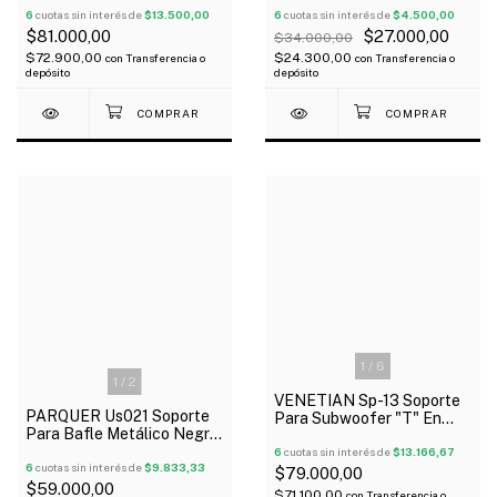
6
cuotas sin interés de
$13.500,00
Oferta!
6
cuotas sin interés de
$4.500,00
$81.000,00
$27.000,00
$34.000,00
$72.900,00
$24.300,00
con
Transferencia o
con
Transferencia o
depósito
depósito
1
/
6
1
/
2
VENETIAN Sp-13 Soporte
PARQUER Us021 Soporte
Para Subwoofer "T" En
Para Bafle Metálico Negro
Hierro
Hasta 45 Kg
6
cuotas sin interés de
$13.166,67
6
cuotas sin interés de
$9.833,33
$79.000,00
$59.000,00
$71.100,00
con
Transferencia o