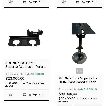
SOUNDKING Se601
Soporte Adaptador Para 2
Micrófonos
1
/
5
6
cuotas sin interés de
$3.833,33
MOON Pbp02 Soporte De
$23.000,00
Bafle Para Pared Y Techo
$20.700,00
con
Transferencia o
X Par 25 Kg
depósito
6
cuotas sin interés de
$16.000,00
$96.000,00
$86.400,00
con
Transferencia o
depósito