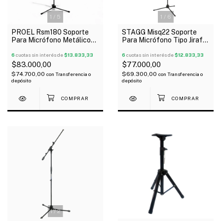
1
/
5
1
/
6
PROEL Rsm180 Soporte
STAGG Misq22 Soporte
Para Micrófono Metálico
Para Micrófono Tipo Jirafa
Reforzado Negro
Con Pipeta
6
cuotas sin interés de
$13.833,33
6
cuotas sin interés de
$12.833,33
$83.000,00
$77.000,00
$74.700,00
$69.300,00
con
Transferencia o
con
Transferencia o
depósito
depósito
1
/
2