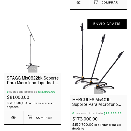
ENVÍO GRATIS
1
/
5
STAGG Mis0822bk Soporte
Para Micrófono Tipo Jirafa
Metálico
1
/
2
6
cuotas sin interés de
$13.500,00
$81.000,00
HERCULES Ms401b
$72.900,00
con
Transferencia o
Soporte Para Micrófono
depósito
Transformer 3 Patas
Ajustable Oferta!
6
cuotas sin interés de
$28.833,33
$173.000,00
$155.700,00
con
Transferencia o
depósito