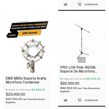
1
/
6
PRO-LOK Pmb-950Bk
Soporte De Micrófono
Profesional Base Metálica
SMS M80s Soporte Araña
Oferta!
6
cuotas sin interés de
$15.333,33
Micrófono Condenser
$92.000,00
$82.800,00
con
Transferencia o
6
cuotas sin interés de
$3.833,33
depósito
$23.000,00
$20.700,00
con
Transferencia o
depósito