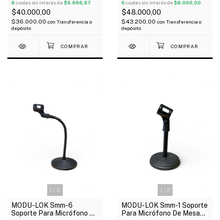
6
cuotas sin interés de
$6.666,67
Máxima 1,60 mts
6
cuotas sin interés de
$8.000,00
$40.000,00
$48.000,00
$36.000,00
$43.200,00
con
Transferencia o
con
Transferencia o
depósito
depósito
1
/
3
1
/
2
MODU-LOK Smm-6
MODU-LOK Smm-1 Soporte
Soporte Para Micrófono De
Para Micrófono De Mesa