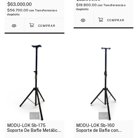
$63.000,00
$19.800,00
con
Transferencia o
depósito
$56.700,00
con
Transferencia o
depósito
1
/
4
1
/
4
MODU-LOK Sb-175
MODU-LOK Sb-160
Soporte De Bafle Metálico
Soporte de Bafle con
Altura Máxima 1.60 Mts
Araña Metálica Altura