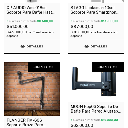
XP AUDIO Wms018sc
STAGG Looksmart10set
Soporte Para Bafle Hasta
Soporte Para Smartphones
30 kgs Con Rosca M20
Celulares Tablet 88 a 225
6
cuotas sin interés de
$8.500,00
mm Clamp
6
cuotas sin interés de
$14.500,00
$51.000,00
$87.000,00
$45.900,00
$78.300,00
con
Transferencia o
con
Transferencia o
depósito
depósito
DETALLES
DETALLES
SIN STOCK
SIN STOCK
MOON Pbp03 Soporte De
Bafle Para Pared Ajustable
1
/
7
90 Grados 25 Kg
6
cuotas sin interés de
$10.333,33
FLANGER FM-606
Soporte Brazo Para
$62.000,00