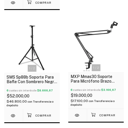
1
/
2
1
/
2
MXP Mmas30 Soporte
SMS Sp88b Soporte Para
Para Micrófono Brazo
Bafle Con Sombrero Negro
Articulado De Mesa
50Kg
Streaming
6
cuotas sin interés de
$3.166,67
6
cuotas sin interés de
$8.666,67
$19.000,00
$52.000,00
$17.100,00
con
Transferencia o
$46.800,00
con
Transferencia o
depósito
depósito