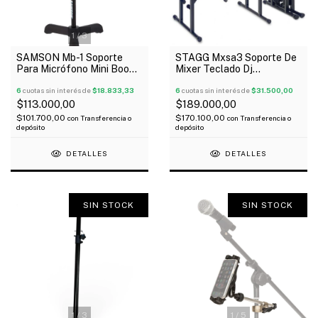
1
/
3
SAMSON Mb-1 Soporte
STAGG Mxsa3 Soporte De
Para Micrófono Mini Boom
Mixer Teclado Dj
Con Base Pesada
Regulable Hasta 60 Kg
6
cuotas sin interés de
$18.833,33
Oferta!
6
cuotas sin interés de
$31.500,00
$113.000,00
$189.000,00
$101.700,00
$170.100,00
con
Transferencia o
con
Transferencia o
depósito
depósito
DETALLES
DETALLES
SIN STOCK
SIN STOCK
1
/
3
1
/
5