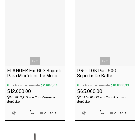
1
/
2
1
/
2
FLANGER Fm-603 Soporte
PRO-LOK Pss-600
Para Micrófono De Mesa
Soporte De Bafle
Regulable
Reforzado Metálico Por
6
cuotas sin interés de
$2.000,00
Unidad Oferta!
6
cuotas sin interés de
$10.833,33
$12.000,00
$65.000,00
$10.800,00
$58.500,00
con
Transferencia o
con
Transferencia o
depósito
depósito