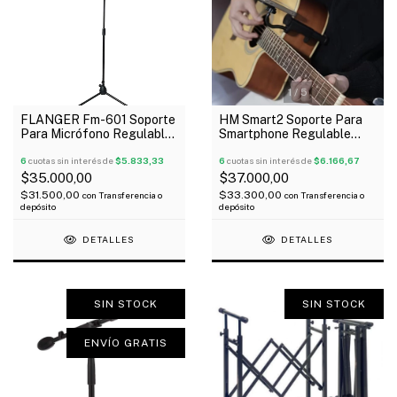
1
/
5
FLANGER Fm-601 Soporte
HM Smart2 Soporte Para
Para Micrófono Regulable
Smartphone Regulable
Con Pipeta
Giratorio Para Guitarra
6
cuotas sin interés de
$5.833,33
6
cuotas sin interés de
$6.166,67
$35.000,00
$37.000,00
$31.500,00
$33.300,00
con
Transferencia o
con
Transferencia o
depósito
depósito
DETALLES
DETALLES
SIN STOCK
SIN STOCK
ENVÍO GRATIS