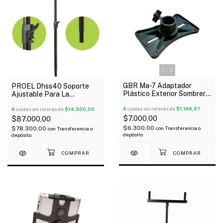
1
/
3
GBR Ma-7 Adaptador
PROEL Dhss40 Soporte
Plástico Exterior Sombrero
Ajustable Para La
Para Bafle
Separacion Altavoz
6
cuotas sin interés de
$1.166,67
Subwoofer 40K
6
cuotas sin interés de
$14.500,00
$7.000,00
$87.000,00
$6.300,00
$78.300,00
con
Transferencia o
con
Transferencia o
depósito
depósito