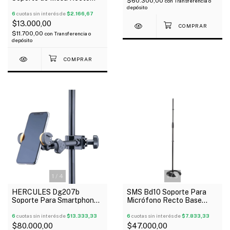
$60.300,00
con
Transferencia o
para Micrófono con Pipeta
depósito
6
cuotas sin interés de
$2.166,67
$13.000,00
$11.700,00
con
Transferencia o
depósito
1
/
4
1
/
3
HERCULES Dg207b
SMS Bd10 Soporte Para
Soporte Para Smartphone
Micrófono Recto Base
Holder Telefono Celular
Pesada Regulable
6
cuotas sin interés de
$13.333,33
6
cuotas sin interés de
$7.833,33
$80.000,00
$47.000,00