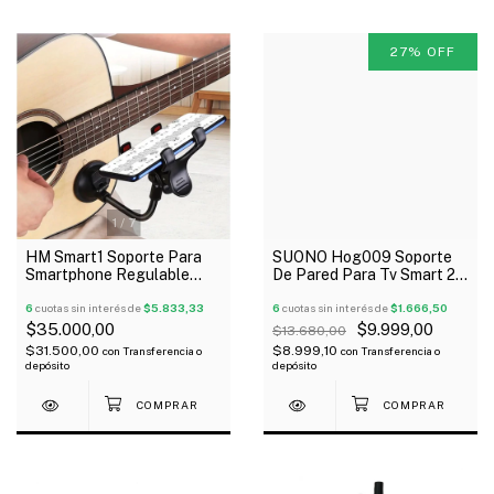
27
%
OFF
1
/
7
HM Smart1 Soporte Para
SUONO Hog009 Soporte
Smartphone Regulable
De Pared Para Tv Smart 23
Giratorio Para Guitarra
A 55"
6
cuotas sin interés de
$5.833,33
6
cuotas sin interés de
$1.666,50
$35.000,00
$9.999,00
$13.680,00
$31.500,00
$8.999,10
con
Transferencia o
con
Transferencia o
depósito
depósito