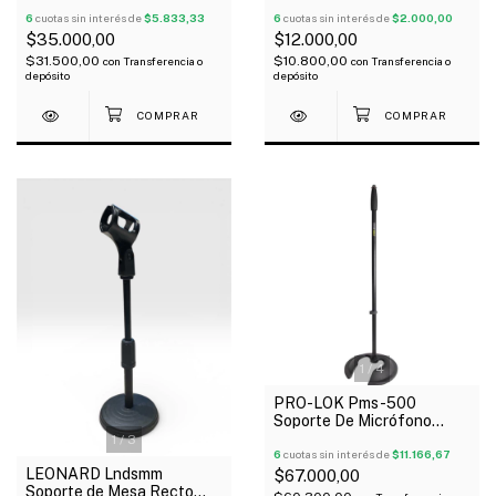
Escritorio Flexible Con
Recto Con Pipeta
Pipeta
6
cuotas sin interés de
$5.833,33
6
cuotas sin interés de
$2.000,00
$35.000,00
$12.000,00
$31.500,00
$10.800,00
con
Transferencia o
con
Transferencia o
depósito
depósito
1
/
4
PRO-LOK Pms-500
Soporte De Micrófono
Recto Base Pesada
1
/
3
6
cuotas sin interés de
$11.166,67
LEONARD Lndsmm
$67.000,00
Soporte de Mesa Recto