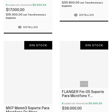
Microfono Articulado Para
$55.800,00
con
Transferencia o
Mesa Radio
6
cuotas sin interés de
$2.833,33
depósito
$17.000,00
$15.300,00
con
Transferencia o
DETALLES
depósito
DETALLES
SIN STOCK
SIN STOCK
1
/
5
FLANGER Fm-05 Soporte
Para Micrófono Y
Móvil/Tablet Ajustable
Reforzado
6
cuotas sin interés de
$6.000,00
MXP Msmm3 Soporte Para
$36.000,00
Micrófono De Mesa