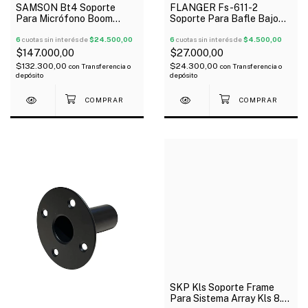
SAMSON Bt4 Soporte
FLANGER Fs-611-2
Para Micrófono Boom
Soporte Para Bafle Bajo
Pesado Tres Patas
Altura Max 1.20 Mts 30Kg
Reforzado
6
cuotas sin interés de
$24.500,00
6
cuotas sin interés de
$4.500,00
$147.000,00
$27.000,00
$132.300,00
$24.300,00
con
Transferencia o
con
Transferencia o
depósito
depósito
SKP Kls Soporte Frame
Para Sistema Array Kls 8.3