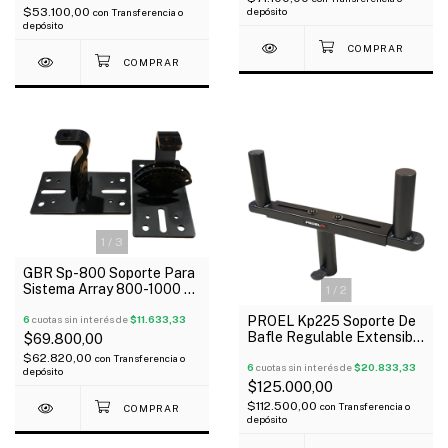
depósito
$53.100,00
con
Transferencia o
depósito
1
/
3
GBR Sp-800 Soporte Para
Sistema Array 800-1000 X
1
/
2
Par
6
cuotas sin interés de
$11.633,33
PROEL Kp225 Soporte De
Bafle Regulable Extensible
$69.800,00
310-490Mm
$62.820,00
con
Transferencia o
6
cuotas sin interés de
$20.833,33
depósito
$125.000,00
$112.500,00
con
Transferencia o
depósito