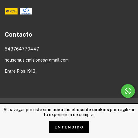
Contacto
543764770447
housemusicmisiones@gmail.com
Entre Rios 1913
Al navegar por este sitio
aceptás el uso de cookies
para agilizar
Copyright House Music - 2026. Todos los derechos reservados.
tu experiencia de compra.
Defensa de las y los consumidores. Para reclamos
ingresá acá.
ENTENDIDO
Botón de arrepentimiento