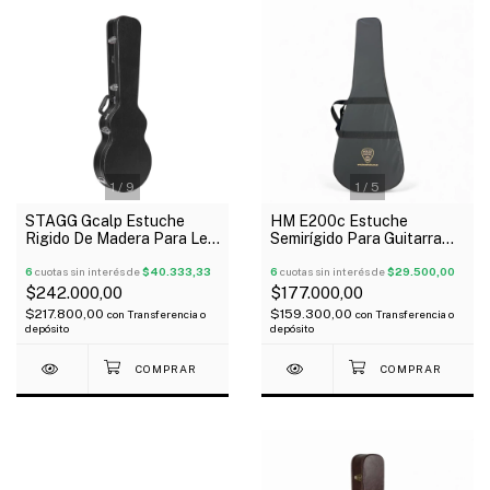
1
/
9
1
/
5
STAGG Gcalp Estuche
HM E200c Estuche
Rigido De Madera Para Les
Semirígido Para Guitarra
Paul
Clásica Standar
6
cuotas sin interés de
$40.333,33
6
cuotas sin interés de
$29.500,00
$242.000,00
$177.000,00
$217.800,00
$159.300,00
con
Transferencia o
con
Transferencia o
depósito
depósito