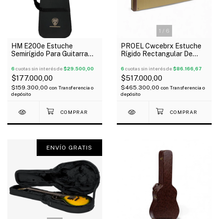
1
/
6
HM E200e Estuche
PROEL Cwcebrx Estuche
Semirígido Para Guitarra
Rígido Rectangular De
Eléctrica Standar
Madera Para Bajo
6
cuotas sin interés de
$29.500,00
6
cuotas sin interés de
$86.166,67
$177.000,00
$517.000,00
$159.300,00
$465.300,00
con
Transferencia o
con
Transferencia o
depósito
depósito
ENVÍO GRATIS