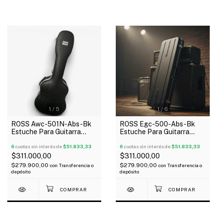
1
/
5
1
/
6
ROSS Awc-501N-Abs-Bk
ROSS Egc-500-Abs-Bk
Estuche Para Guitarra
Estuche Para Guitarra
Acústica Con Forma Abs
Eléctrica Rectangular Abs
Acolchado
6
cuotas sin interés de
$51.833,33
Acolchado
6
cuotas sin interés de
$51.833,33
$311.000,00
$311.000,00
$279.900,00
$279.900,00
con
Transferencia o
con
Transferencia o
depósito
depósito