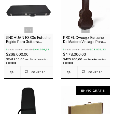
1
/
4
1
/
6
JINCHUAN E330e Estuche
PROEL Cwccgx Estuche
Rígido Para Guitarra
De Madera Vintage Para
Eléctrica Madera
Guitarra Clásica
Similcuero
6
cuotas sin interés de
$44.666,67
6
cuotas sin interés de
$78.833,33
$268.000,00
$473.000,00
$241.200,00
$425.700,00
con
Transferencia o
con
Transferencia o
depósito
depósito
ENVÍO GRATIS