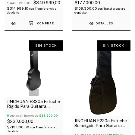
$349.999,00
$177.000,00
$442.999,00
$314.999,10
$159.300,00
con
Transferencia o
con
Transferencia o
depósito
depósito
DETALLES
SIN STOCK
SIN STOCK
1
/
4
JINCHUAN E330a Estuche
Rígido Para Guitarra
Acústica Madera
Similcuero Negro
6
cuotas sin interés de
$39.500,00
JINCHUAN E220a Estuche
$237.000,00
Semirígido Para Guitarra
$213.300,00
con
Transferencia o
Acústica Oferta!
depósito
6
cuotas sin interés de
$19.833,33