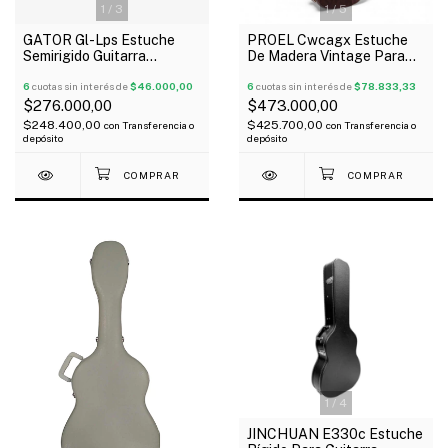
1
/
3
1
/
5
GATOR Gl-Lps Estuche
PROEL Cwcagx Estuche
Semirigido Guitarra
De Madera Vintage Para
Eléctrica Tipo Les Paul
Guitarra Acústica/Folk
Oferta!
6
cuotas sin interés de
$46.000,00
6
cuotas sin interés de
$78.833,33
$276.000,00
$473.000,00
$248.400,00
$425.700,00
con
Transferencia o
con
Transferencia o
depósito
depósito
1
/
4
JINCHUAN E330c Estuche