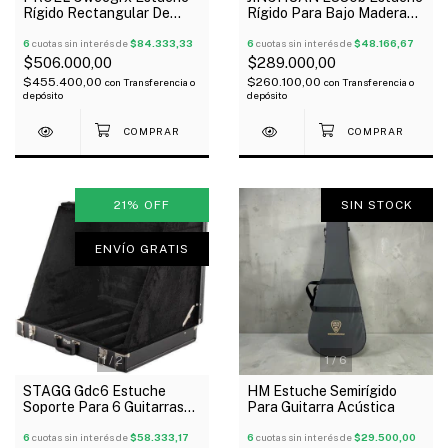
Rígido Rectangular De
Rígido Para Bajo Madera
Madera Para Guitarra
Similcuero Negro
Eléctrica
6
cuotas sin interés de
$84.333,33
6
cuotas sin interés de
$48.166,67
$506.000,00
$289.000,00
$455.400,00
$260.100,00
con
Transferencia o
con
Transferencia o
depósito
depósito
21
%
OFF
SIN STOCK
ENVÍO GRATIS
1
/
2
1
/
6
STAGG Gdc6 Estuche
HM Estuche Semirígido
Soporte Para 6 Guitarras
Para Guitarra Acústica
Eléctrica Acústica Outlet!
6
cuotas sin interés de
$58.333,17
6
cuotas sin interés de
$29.500,00