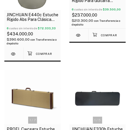
Rígido Para Guitarra
Clásica Madera Similcuero
Negro
6
cuotas sin interés de
$39.500,00
JINCHUAN E440c Estuche
$237.000,00
Rígido Abs Para Clásica
$213.300,00
con
Transferencia o
Interior Terciopelo Oferta!
depósito
6
cuotas sin interés de
$72.333,33
$434.000,00
$390.600,00
con
Transferencia o
depósito
1
/
7
1
/
5
PROEL Cwcegrx Estuche
JINCHUAN E330b Estuche