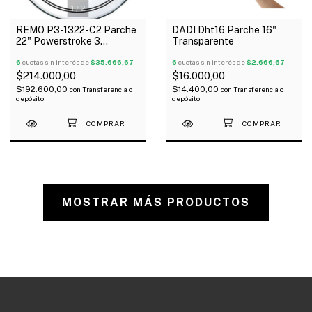
1
/
2
REMO P3-1322-C2 Parche
DADI Dht16 Parche 16"
22" Powerstroke 3
Transparente
Transparente 1 Capa + 1
Aro
6
cuotas sin interés de
$35.666,67
6
cuotas sin interés de
$2.666,67
$214.000,00
$16.000,00
$192.600,00
$14.400,00
con
Transferencia o
con
Transferencia o
depósito
depósito
MOSTRAR MÁS PRODUCTOS