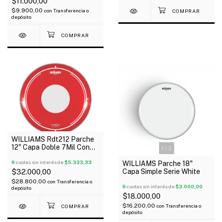
$11.000,00
$9.900,00
con
Transferencia o
depósito
WILLIAMS Rdt212 Parche
12" Capa Doble 7Mil Con
1
/
2
Aceite Rojo Serie Target
Dot
6
cuotas sin interés de
$5.333,33
WILLIAMS Parche 18"
Capa Simple Serie White
$32.000,00
$28.800,00
con
Transferencia o
6
cuotas sin interés de
$3.000,00
depósito
$18.000,00
$16.200,00
con
Transferencia o
depósito