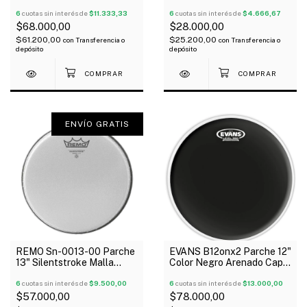
Transparente G12
Head Clear
6
cuotas sin interés de
$11.333,33
6
cuotas sin interés de
$4.666,67
$68.000,00
$28.000,00
$61.200,00
$25.200,00
con
Transferencia o
con
Transferencia o
depósito
depósito
ENVÍO GRATIS
REMO Sn-0013-00 Parche
EVANS B12onx2 Parche 12"
13" Silentstroke Malla
Color Negro Arenado Capa
Silenciosa
Doble
6
cuotas sin interés de
$9.500,00
6
cuotas sin interés de
$13.000,00
$57.000,00
$78.000,00