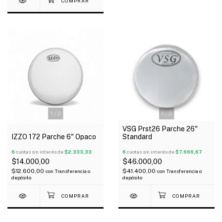
1
/
2
1
/
2
VSG Prst26 Parche 26"
IZZO 172 Parche 6" Opaco
Standard
6
cuotas sin interés de
$2.333,33
6
cuotas sin interés de
$7.666,67
$14.000,00
$46.000,00
$12.600,00
$41.400,00
con
Transferencia o
con
Transferencia o
depósito
depósito