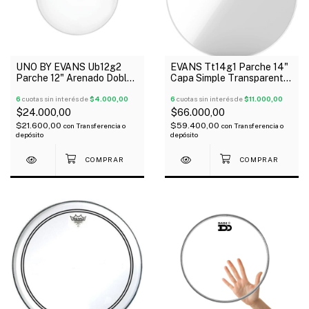
UNO BY EVANS Ub12g2
EVANS Tt14g1 Parche 14"
Parche 12" Arenado Doble
Capa Simple Transparente
Capa G2
G1
6
cuotas sin interés de
$4.000,00
6
cuotas sin interés de
$11.000,00
$24.000,00
$66.000,00
$21.600,00
$59.400,00
con
Transferencia o
con
Transferencia o
depósito
depósito