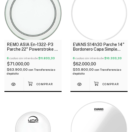
REMO ASIA En-1322-P3
EVANS S14h30 Parche 14"
Parche 22" Powerstroke 3
Bordonero Capa Simple
Clear
Usa
6
cuotas sin interés de
$11.833,33
6
cuotas sin interés de
$10.333,33
$71.000,00
$62.000,00
$63.900,00
$55.800,00
con
Transferencia o
con
Transferencia o
depósito
depósito