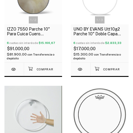
1
/
2
1
/
3
IZZO 7550 Parche 10"
UNO BY EVANS Utt10g2
Para Cuica Cuero
Parche 10" Doble Capa
Completo
Transparente G2
6
cuotas sin interés de
$15.166,67
6
cuotas sin interés de
$2.833,33
$91.000,00
$17.000,00
$81.900,00
$15.300,00
con
Transferencia o
con
Transferencia o
depósito
depósito