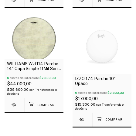
WILLIAMS Wvt114 Parche
14" Capa Simple 11Mil Serie
Vintage
6
cuotas sin interés de
$7.333,33
IZZO 174 Parche 10"
Opaco
$44.000,00
$39.600,00
con
Transferencia o
6
cuotas sin interés de
$2.833,33
depósito
$17.000,00
$15.300,00
con
Transferencia o
depósito