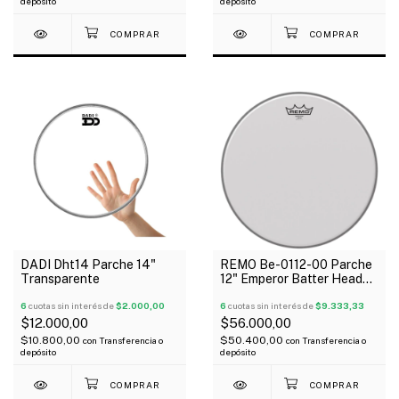
depósito
depósito
DADI Dht14 Parche 14"
REMO Be-0112-00 Parche
Transparente
12" Emperor Batter Head
Coated Arenado
6
cuotas sin interés de
$2.000,00
6
cuotas sin interés de
$9.333,33
$12.000,00
$56.000,00
$10.800,00
$50.400,00
con
Transferencia o
con
Transferencia o
depósito
depósito