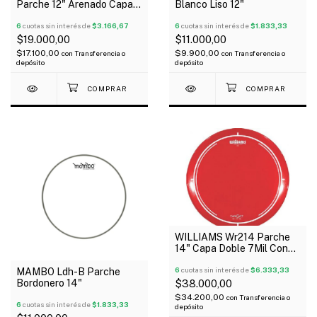
Parche 12" Arenado Capa
Blanco Liso 12"
Simple G1
6
cuotas sin interés de
$3.166,67
6
cuotas sin interés de
$1.833,33
$19.000,00
$11.000,00
$17.100,00
$9.900,00
con
Transferencia o
con
Transferencia o
depósito
depósito
WILLIAMS Wr214 Parche
14" Capa Doble 7Mil Con
Aceite Rojo Serie Target
6
cuotas sin interés de
$6.333,33
MAMBO Ldh-B Parche
Bordonero 14"
$38.000,00
$34.200,00
con
Transferencia o
6
cuotas sin interés de
$1.833,33
depósito