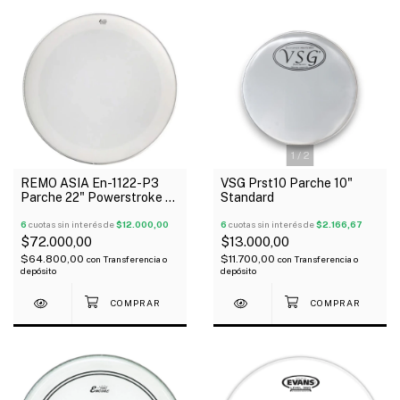
1
/
2
REMO ASIA En-1122-P3
VSG Prst10 Parche 10"
Parche 22" Powerstroke 3
Standard
Coated Arenado 1 Capa
6
cuotas sin interés de
$12.000,00
6
cuotas sin interés de
$2.166,67
$72.000,00
$13.000,00
$64.800,00
$11.700,00
con
Transferencia o
con
Transferencia o
depósito
depósito