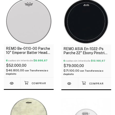
REMO Be-0110-00 Parche
REMO ASIA En-1022-Ps
10" Emperor Batter Head
Parche 22" Ebony Pinstripe
Coated
Negro 2 Capas
6
cuotas sin interés de
$8.666,67
6
cuotas sin interés de
$13.166,67
$52.000,00
$79.000,00
$46.800,00
$71.100,00
con
Transferencia o
con
Transferencia o
depósito
depósito