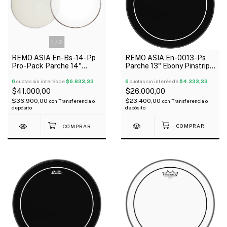
1
/
2
REMO ASIA En-0013-Ps
REMO ASIA En-Bs-14-Pp
Parche 13" Ebony Pinstripe
Pro-Pack Parche 14"
Negro 2 Capas
Coated + 14" Bordonero
6
cuotas sin interés de
$4.333,33
6
cuotas sin interés de
$6.833,33
$26.000,00
$41.000,00
$23.400,00
$36.900,00
con
Transferencia o
con
Transferencia o
depósito
depósito