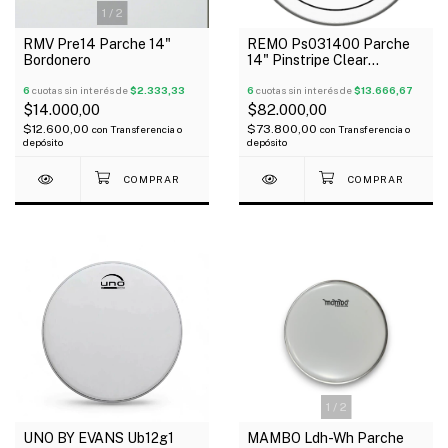
1
/
2
RMV Pre14 Parche 14"
REMO Ps031400 Parche
Bordonero
14" Pinstripe Clear
Transparente 2 Capas
6
cuotas sin interés de
$2.333,33
6
cuotas sin interés de
$13.666,67
$14.000,00
$82.000,00
$12.600,00
$73.800,00
con
Transferencia o
con
Transferencia o
depósito
depósito
1
/
2
UNO BY EVANS Ub12g1
MAMBO Ldh-Wh Parche