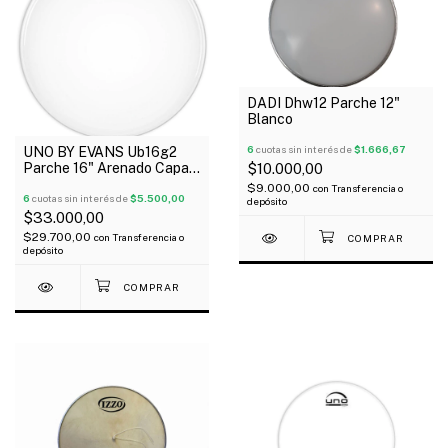
DADI Dhw12 Parche 12"
Blanco
6
cuotas sin interés de
$1.666,67
UNO BY EVANS Ub16g2
Parche 16" Arenado Capa
$10.000,00
Doble G2
$9.000,00
con
Transferencia o
6
cuotas sin interés de
$5.500,00
depósito
$33.000,00
$29.700,00
con
Transferencia o
depósito