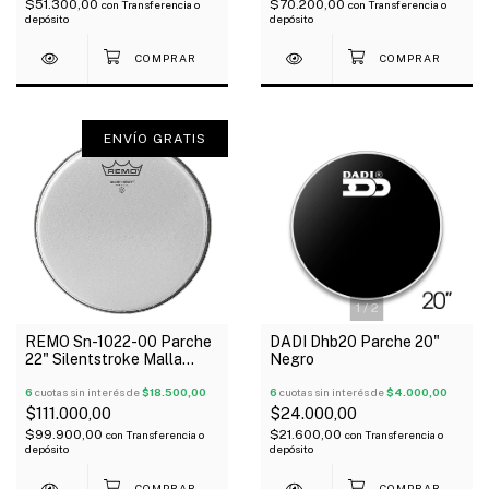
$51.300,00
$70.200,00
con
Transferencia o
con
Transferencia o
depósito
depósito
ENVÍO GRATIS
1
/
2
REMO Sn-1022-00 Parche
DADI Dhb20 Parche 20"
22" Silentstroke Malla
Negro
Silenciosa Ideal Práctica
6
cuotas sin interés de
$18.500,00
6
cuotas sin interés de
$4.000,00
$111.000,00
$24.000,00
$99.900,00
$21.600,00
con
Transferencia o
con
Transferencia o
depósito
depósito