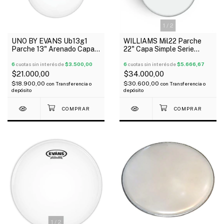
1
/
2
UNO BY EVANS Ub13g1
WILLIAMS Mil22 Parche
Parche 13" Arenado Capa
22" Capa Simple Serie
Simple G1
Murga
6
cuotas sin interés de
$3.500,00
6
cuotas sin interés de
$5.666,67
$21.000,00
$34.000,00
$18.900,00
$30.600,00
con
Transferencia o
con
Transferencia o
depósito
depósito
1
/
2