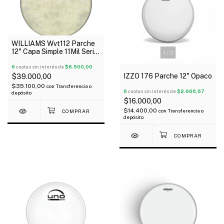
WILLIAMS Wvt112 Parche
12" Capa Simple 11Mil Serie
1
/
2
Vintage
6
cuotas sin interés de
$6.500,00
IZZO 176 Parche 12" Opaco
$39.000,00
$35.100,00
con
Transferencia o
6
cuotas sin interés de
$2.666,67
depósito
$16.000,00
$14.400,00
con
Transferencia o
depósito