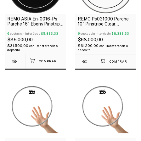
REMO ASIA En-0016-Ps
REMO Ps031000 Parche
Parche 16" Ebony Pinstripe
10" Pinstripe Clear
Negro 2 Capas
Transparente 2 Capas
6
cuotas sin interés de
$5.833,33
6
cuotas sin interés de
$11.333,33
$35.000,00
$68.000,00
$31.500,00
$61.200,00
con
Transferencia o
con
Transferencia o
depósito
depósito