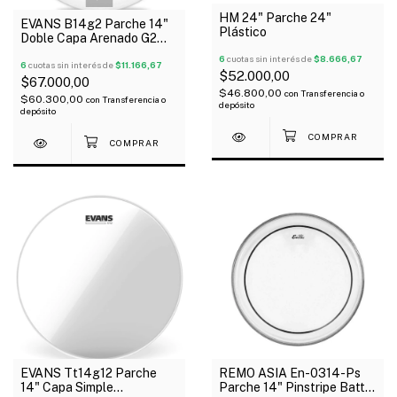
HM 24" Parche 24"
EVANS B14g2 Parche 14"
Plástico
Doble Capa Arenado G2
Usa
6
cuotas sin interés de
$8.666,67
6
cuotas sin interés de
$11.166,67
$52.000,00
$67.000,00
$46.800,00
con
Transferencia o
$60.300,00
con
Transferencia o
depósito
depósito
EVANS Tt14g12 Parche
REMO ASIA En-0314-Ps
14" Capa Simple
Parche 14" Pinstripe Batter