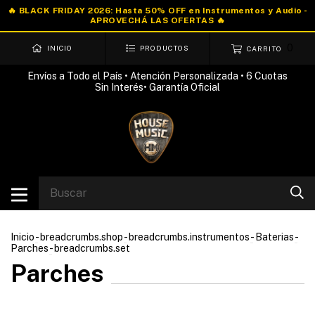
0
INICIO
PRODUCTOS
CARRITO
Envíos a Todo el País • Atención Personalizada • 6 Cuotas
Sin Interés• Garantía Oficial
Inicio
-
breadcrumbs.shop
-
breadcrumbs.instrumentos
-
Baterias
-
Parches
-
breadcrumbs.set
Parches