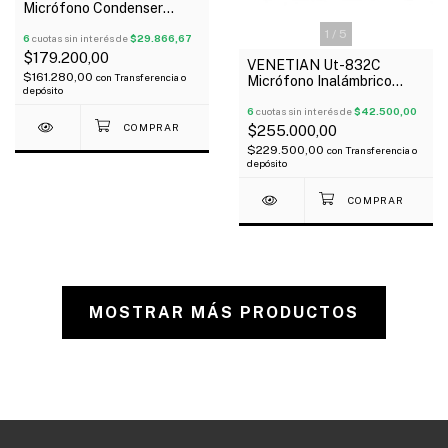
Micrófono Condenser
Multipatron Usb Oferta!
1
/
5
6
cuotas sin interés de
$29.866,67
$179.200,00
VENETIAN Ut-832C
$161.280,00
con
Transferencia o
Micrófono Inalámbrico
depósito
Doble Corbatero Uhf
6
cuotas sin interés de
$42.500,00
$255.000,00
$229.500,00
con
Transferencia o
depósito
MOSTRAR MÁS PRODUCTOS