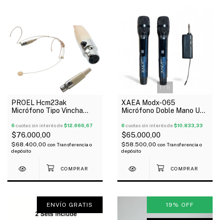
1
/
8
PROEL Hcm23ak
XAEA Modx-065
Micrófono Tipo Vincha
Micrófono Doble Mano Uhf
Color Piel 3 Pines Xlr
Con Receptor Antipop
6
cuotas sin interés de
$12.666,67
6
cuotas sin interés de
$10.833,33
$76.000,00
$65.000,00
$68.400,00
$58.500,00
con
Transferencia o
con
Transferencia o
depósito
depósito
ENVÍO GRATIS
19
%
OFF