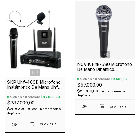
1
/
5
NOVIK Fnk-580 Micrófono
De Mano Dinámico
1
/
7
Cardioide Unidireccional
Cable
6
cuotas sin interés de
$9.500,00
SKP Uhf-400D Micrófono
$57.000,00
Inalámbrico De Mano Uhf
$51.300,00
con
Transferencia o
Con Bodypack Vincha
depósito
Corbatero
6
cuotas sin interés de
$47.833,33
$287.000,00
$258.300,00
con
Transferencia o
depósito