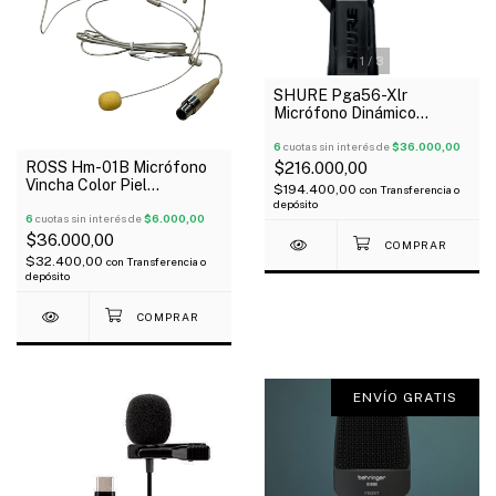
1
/
3
SHURE Pga56-Xlr
Micrófono Dinámico
Cardiode Para Tambor Tom
6
cuotas sin interés de
$36.000,00
ROSS Hm-01B Micrófono
$216.000,00
Vincha Color Piel
$194.400,00
con
Transferencia o
Inalámbrico
depósito
Omnidireccional P3
6
cuotas sin interés de
$6.000,00
$36.000,00
$32.400,00
con
Transferencia o
depósito
ENVÍO GRATIS