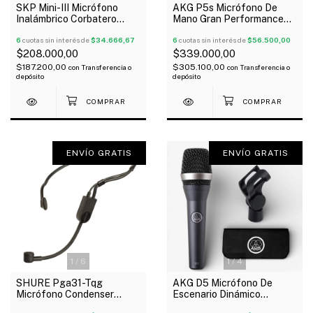
SKP Mini-III Micrófono
AKG P5s Micrófono De
Inalámbrico Corbatero
Mano Gran Performance
Instrumentos Uhf
Diseñado Para Lead Voz
6
cuotas sin interés de
$34.666,67
Oferta!
6
cuotas sin interés de
$56.500,00
$208.000,00
$339.000,00
$187.200,00
$305.100,00
con
Transferencia o
con
Transferencia o
depósito
depósito
ENVÍO GRATIS
ENVÍO GRATIS
1
/
6
1
/
4
SHURE Pga31-Tqg
AKG D5 Micrófono De
Micrófono Condenser
Escenario Dinámico
Cardioide Vincha Conector
Supercardioide Oferta!