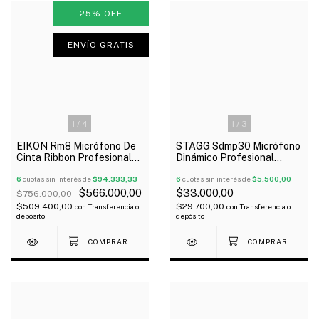
25
%
OFF
ENVÍO GRATIS
1
/
4
1
/
3
EIKON Rm8 Micrófono De
STAGG Sdmp30 Micrófono
Cinta Ribbon Profesional
Dinámico Profesional
Estuche Oferta!
On/Off Con Estuche
6
cuotas sin interés de
$94.333,33
6
cuotas sin interés de
$5.500,00
$566.000,00
$33.000,00
$756.000,00
$509.400,00
$29.700,00
con
Transferencia o
con
Transferencia o
depósito
depósito