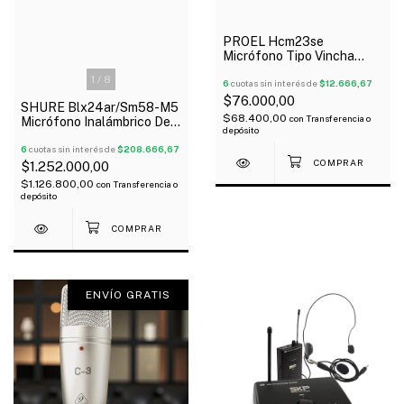
PROEL Hcm23se
Micrófono Tipo Vincha
Color Piel 3.5 Stereo
1
/
8
Oferta!
6
cuotas sin interés de
$12.666,67
$76.000,00
SHURE Blx24ar/Sm58-M5
$68.400,00
con
Transferencia o
Micrófono Inalámbrico De
depósito
Mano Sm58 Uhf
6
cuotas sin interés de
$208.666,67
$1.252.000,00
$1.126.800,00
con
Transferencia o
depósito
ENVÍO GRATIS