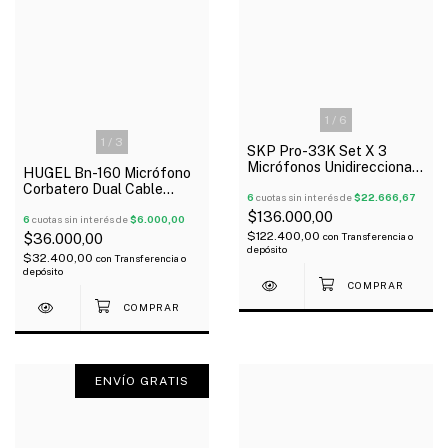
1
/
6
1
/
3
SKP Pro-33K Set X 3
Micrófonos Unidireccional
HUGEL Bn-160 Micrófono
Con Valija Oferta!
Corbatero Dual Cable
6
cuotas sin interés de
$22.666,67
Auxiliar 3.5 St
$136.000,00
6
cuotas sin interés de
$6.000,00
$122.400,00
con
Transferencia o
$36.000,00
depósito
$32.400,00
con
Transferencia o
depósito
ENVÍO GRATIS