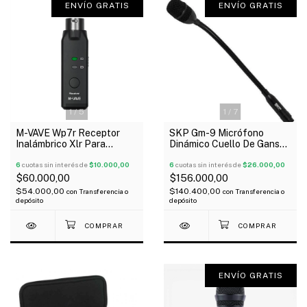
ENVÍO GRATIS
ENVÍO GRATIS
1
/
7
1
/
5
SKP Gm-9 Micrófono
M-VAVE Wp7r Receptor
Dinámico Cuello De Ganso
Inalámbrico Xlr Para
Xlr
Micrófono Wireless
6
cuotas sin interés de
$26.000,00
6
cuotas sin interés de
$10.000,00
$156.000,00
$60.000,00
$140.400,00
$54.000,00
con
Transferencia o
con
Transferencia o
depósito
depósito
ENVÍO GRATIS