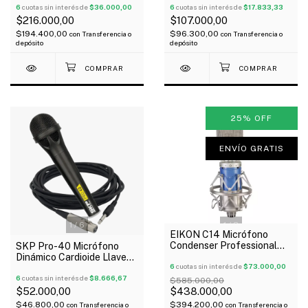
6
cuotas sin interés de
$36.000,00
Led Oferta!
6
cuotas sin interés de
$17.833,33
$216.000,00
$107.000,00
$194.400,00
$96.300,00
con
Transferencia o
con
Transferencia o
depósito
depósito
25
%
OFF
ENVÍO GRATIS
1
/
6
1
/
3
EIKON C14 Micrófono
Condenser Professional
SKP Pro-40 Micrófono
Diafragma Estuche Oferta!
Dinámico Cardioide Llave
6
cuotas sin interés de
$73.000,00
On-Off Cable
6
cuotas sin interés de
$8.666,67
$585.000,00
$52.000,00
$438.000,00
$46.800,00
$394.200,00
con
Transferencia o
con
Transferencia o