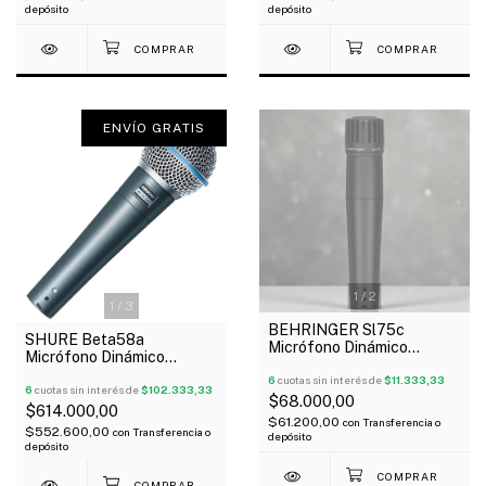
depósito
depósito
ENVÍO GRATIS
1
/
2
1
/
3
BEHRINGER Sl75c
SHURE Beta58a
Micrófono Dinámico
Micrófono Dinámico
Cardioide Tipo 57 Con
Supercardioide Para Voces
Estuche Y Pipeta
6
cuotas sin interés de
$11.333,33
Oferta!
6
cuotas sin interés de
$102.333,33
$68.000,00
$614.000,00
$61.200,00
con
Transferencia o
$552.600,00
con
Transferencia o
depósito
depósito