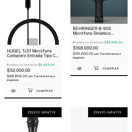
1
/
5
BEHRINGER B-906
Micrófono Dinámico
Supercardioide Para
1
/
4
Estudio Y Escenarios
6
cuotas sin interés de
$28.000,00
$168.000,00
HUGEL Tc01 Micrófono
$151.200,00
con
Transferencia o
Corbatero Entrada Tipo C
depósito
Para Celular Camaras
Oferta!
6
cuotas sin interés de
$5.333,33
$32.000,00
$28.800,00
con
Transferencia o
depósito
ENVÍO GRATIS
ENVÍO GRATIS