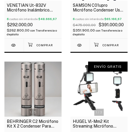
VENETIAN Ut-832V
SAMSON C01upro
Micrófono Inalámbrico
Micrófono Condenser Usb
Doble Vincha Uhf
Con Soporte Oferta!
6
cuotas sin interés de
$48.666,67
6
cuotas sin interés de
$65.166,67
$292.000,00
$391.000,00
$475.000,00
$262.800,00
$351.900,00
con
Transferencia o
con
Transferencia o
depósito
depósito
ENVÍO GRATIS
1
/
5
1
/
3
BEHRINGER C2 Micrófono
HUGEL Vl-Mm2 Kit
Kit X 2 Condenser Para
Streaming Micrófono
Overhead Estudio Estuche
Soporte Smartphone Con