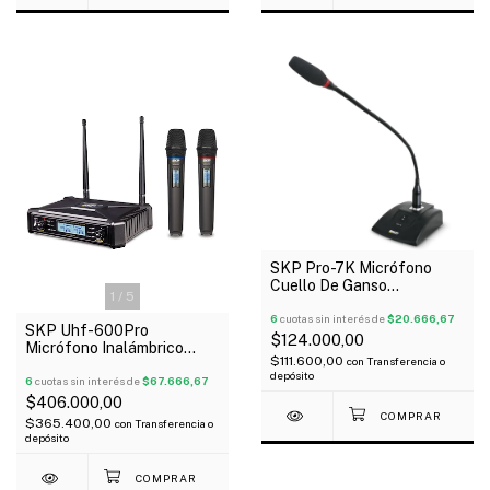
SKP Pro-7K Micrófono
Cuello De Ganso
1
/
5
Condenser Parlamento
6
cuotas sin interés de
$20.666,67
SKP Uhf-600Pro
$124.000,00
Micrófono Inalámbrico
$111.600,00
con
Transferencia o
Doble Mano Sistema Uhf
depósito
6
cuotas sin interés de
$67.666,67
$406.000,00
$365.400,00
con
Transferencia o
depósito