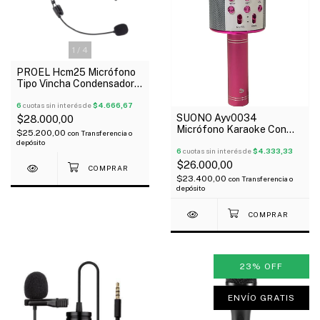
1
/
4
PROEL Hcm25 Micrófono
Tipo Vincha Condensador 4
Pines Xlr Negro
6
cuotas sin interés de
$4.666,67
SUONO Ayv0034
$28.000,00
Micrófono Karaoke Con
$25.200,00
con
Transferencia o
Parlante Usd Bluetooth
depósito
6
cuotas sin interés de
$4.333,33
$26.000,00
$23.400,00
con
Transferencia o
depósito
23
%
OFF
ENVÍO GRATIS