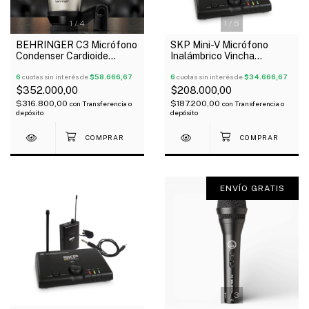
1
/
4
1
/
5
BEHRINGER C3 Micrófono
SKP Mini-V Micrófono
Condenser Cardioide
Inalámbrico Vincha
Omnidireccional Diafragma
Instrumentos Uhf
Doble
6
cuotas sin interés de
$58.666,67
6
cuotas sin interés de
$34.666,67
$352.000,00
$208.000,00
$316.800,00
$187.200,00
con
Transferencia o
con
Transferencia o
depósito
depósito
ENVÍO GRATIS
1
/
3