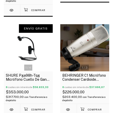
depósito
ENVÍO GRATIS
1
/
4
1
/
3
SHURE Pga98h-Tqg
BEHRINGER C1 Micrófono
Micrófono Cuello De Ganso
Condenser Cardioide
Instrumentos De Viento
Diafragma Grande Oferta!
Condenser
6
cuotas sin interés de
$58.833,33
6
cuotas sin interés de
$37.666,67
$353.000,00
$226.000,00
$317.700,00
$203.400,00
con
Transferencia o
con
Transferencia o
depósito
depósito