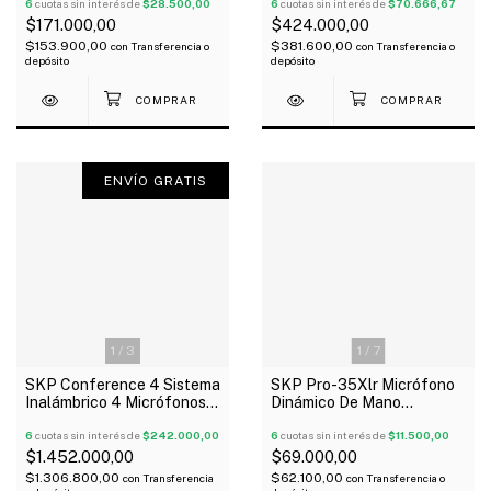
Taf4
6
cuotas sin interés de
$28.500,00
6
cuotas sin interés de
$70.666,67
$171.000,00
$424.000,00
$153.900,00
$381.600,00
con
Transferencia o
con
Transferencia o
depósito
depósito
ENVÍO GRATIS
1
/
3
1
/
7
SKP Conference 4 Sistema
SKP Pro-35Xlr Micrófono
Inalámbrico 4 Micrófonos
Dinámico De Mano
De Conferencia
Unidireccional Con Valija
6
cuotas sin interés de
$242.000,00
Cable
6
cuotas sin interés de
$11.500,00
$1.452.000,00
$69.000,00
$1.306.800,00
$62.100,00
con
Transferencia
con
Transferencia o