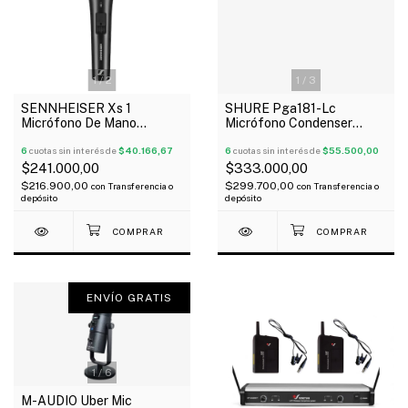
1
/
2
1
/
3
SENNHEISER Xs 1
SHURE Pga181-Lc
Micrófono De Mano
Micrófono Condenser
Dinámico Cardioide
Cardioide De Captacion
Conector Xlr
6
cuotas sin interés de
$40.166,67
Lateral
6
cuotas sin interés de
$55.500,00
$241.000,00
$333.000,00
$216.900,00
$299.700,00
con
Transferencia o
con
Transferencia o
depósito
depósito
ENVÍO GRATIS
1
/
6
M-AUDIO Uber Mic