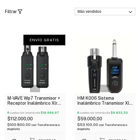
Filtrar
ENVÍO GRATIS
1
/
5
1
/
4
M-VAVE Wp7 Transmisor +
HM K006 Sistema
Receptor Inalámbrico Xlr
Inalámbrico Transmisor Xlr
Para Micrófono Wireless
y Receptor Plug 6.5 2.4
6
cuotas sin interés de
$18.666,67
GHz
6
cuotas sin interés de
$9.833,33
$112.000,00
$59.000,00
$100.800,00
$53.100,00
con
Transferencia o
con
Transferencia o
depósito
depósito