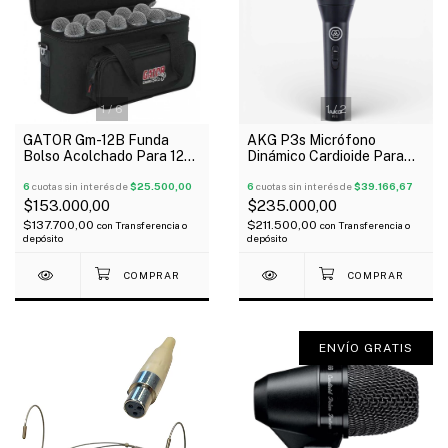
1
/
6
1
/
2
GATOR Gm-12B Funda
AKG P3s Micrófono
Bolso Acolchado Para 12
Dinámico Cardioide Para
Micrófonos Profesional
Voces Instrumentos Oferta!
6
cuotas sin interés de
$25.500,00
6
cuotas sin interés de
$39.166,67
$153.000,00
$235.000,00
$137.700,00
$211.500,00
con
Transferencia o
con
Transferencia o
depósito
depósito
ENVÍO GRATIS