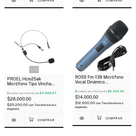
1
/
2
1
/
3
ROSS Fm-138 Micrófono
PROEL Hcm25ak
Vocal Dinámico
Micrófono Tipo Vincha
Supercardioide Con Cable
Condensador 3 Pines Xlr
6
cuotas sin interés de
$2.333,33
Negro
6
cuotas sin interés de
$4.666,67
$14.000,00
$28.000,00
$12.600,00
con
Transferencia o
$25.200,00
con
Transferencia o
depósito
depósito