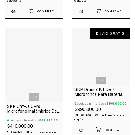
o depósito
depósito
ENVÍO GRATIS
1
/
6
SKP Drum 7 Kit De 7
Micrófonos Para Batería
1
/
8
Con Soportes
6
cuotas sin interés de
$166.000,00
SKP Uhf-700Pro
$996.000,00
Micrófono Inalámbrico De
$896.400,00
con
Transferencia o
Mano Bodypack Vincha
depósito
Corbatero Uhf
6
cuotas sin interés de
$69.333,33
$416.000,00
$374.400,00
con
Transferencia o