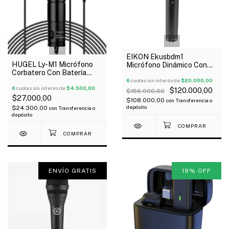
1
/
2
1
/
3
EIKON Ekusbdm1
HUGEL Ly-M1 Micrófono
Micrófono Dinámico Con
Corbatero Con Batería
Interface De Audio Usb
Cable Ficha 3.5 Oferta!
Plug And Play Oferta!
6
cuotas sin interés de
$20.000,00
6
cuotas sin interés de
$4.500,00
$120.000,00
$156.000,00
$27.000,00
$108.000,00
con
Transferencia o
depósito
$24.300,00
con
Transferencia o
depósito
ENVÍO GRATIS
19
%
OFF