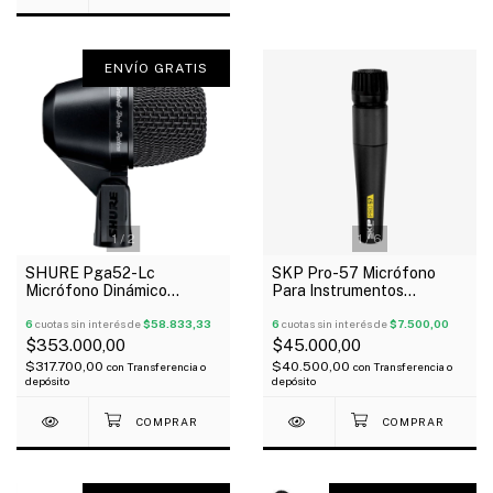
ENVÍO GRATIS
1
/
2
1
/
6
SHURE Pga52-Lc
SKP Pro-57 Micrófono
Micrófono Dinámico
Para Instrumentos
Cardioide Para Bombo
Dinámico Cardioide Tipo 57
Montaje Giratorio
6
cuotas sin interés de
$58.833,33
6
cuotas sin interés de
$7.500,00
$353.000,00
$45.000,00
$317.700,00
$40.500,00
con
Transferencia o
con
Transferencia o
depósito
depósito