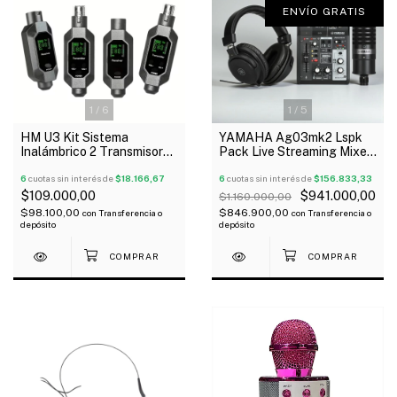
ENVÍO GRATIS
1
/
6
1
/
5
HM U3 Kit Sistema
YAMAHA Ag03mk2 Lspk
Inalámbrico 2 Transmisores
Pack Live Streaming Mixer
y 2 Receptores De
Micrófono Auricular
Micrófono Recargable Xlr
6
cuotas sin interés de
$18.166,67
Youtuber SALE
6
cuotas sin interés de
$156.833,33
2.4 GHz
$109.000,00
$941.000,00
$1.160.000,00
$98.100,00
$846.900,00
con
Transferencia o
con
Transferencia o
depósito
depósito