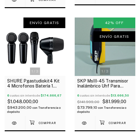
ENVÍO GRATIS
42
%
OFF
ENVÍO GRATIS
1
/
3
1
/
3
SHURE Pgastudiokit4 Kit
SKP MsIII-45 Transmisor
4 Microfonos Batería 1
Inalámbrico Uhf Para
Pga52 +1 Pga57 + 2
Instrumentos Multiset
Pga181 Oferta!
6
cuotas sin interés de
$174.666,67
Outlet!
6
cuotas sin interés de
$13.666,50
$1.048.000,00
$81.999,00
$141.999,00
$943.200,00
$73.799,10
con
Transferencia o
con
Transferencia o
depósito
depósito