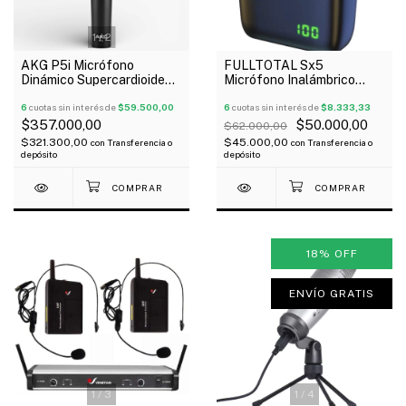
1
/
2
AKG P5i Micrófono
FULLTOTAL Sx5
Dinámico Supercardioide
Micrófono Inalámbrico
Para Voces Pipeta Funda
Corbatero Tipo C
6
cuotas sin interés de
$59.500,00
Recargable Estuche
6
cuotas sin interés de
$8.333,33
Oferta!
$357.000,00
$50.000,00
$62.000,00
$321.300,00
$45.000,00
con
Transferencia o
con
Transferencia o
depósito
depósito
18
%
OFF
ENVÍO GRATIS
1
/
3
1
/
4