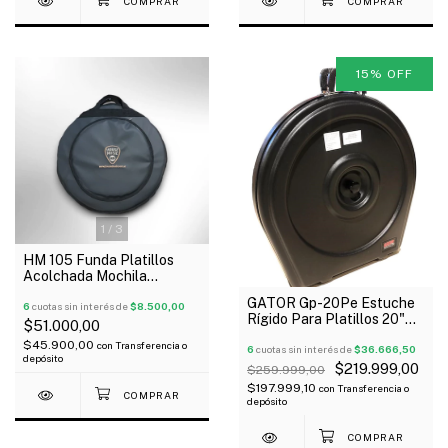
15
%
OFF
1
/
3
HM 105 Funda Platillos
Acolchada Mochila
Separadores Y Bolsillo 22"
GATOR Gp-20Pe Estuche
6
cuotas sin interés de
$8.500,00
Rígido Para Platillos 20"
$51.000,00
Pvc Manija Oferta!
$45.900,00
con
Transferencia o
6
cuotas sin interés de
$36.666,50
depósito
$219.999,00
$259.999,00
$197.999,10
con
Transferencia o
depósito