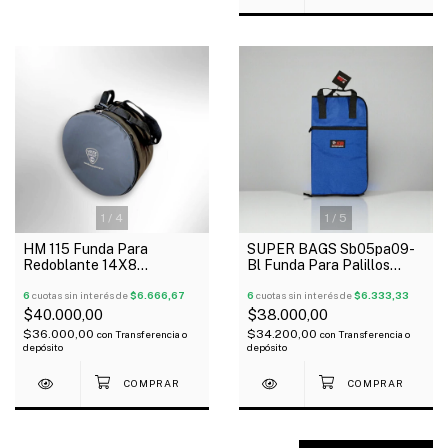
1
/
4
1
/
5
HM 115 Funda Para
SUPER BAGS Sb05pa09-
Redoblante 14X8
Bl Funda Para Palillos
Acolchada Tela Avion
Profesional Acolchada
6
cuotas sin interés de
$6.666,67
5Mm
6
cuotas sin interés de
$6.333,33
$40.000,00
$38.000,00
$36.000,00
$34.200,00
con
Transferencia o
con
Transferencia o
depósito
depósito