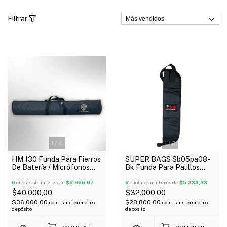
Filtrar
1
/
4
1
/
3
HM 130 Funda Para Fierros
SUPER BAGS Sb05pa08-
De Batería / Micrófonos
Bk Funda Para Palillos
Acolchada 118X30c
Acolchada 5Mm
6
cuotas sin interés de
$6.666,67
6
cuotas sin interés de
$5.333,33
$40.000,00
$32.000,00
$36.000,00
$28.800,00
con
Transferencia o
con
Transferencia o
depósito
depósito