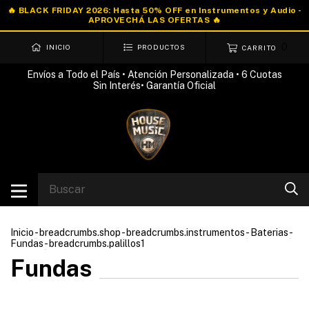
0
INICIO
PRODUCTOS
CARRITO
Envíos a Todo el País • Atención Personalizada • 6 Cuotas
Sin Interés• Garantía Oficial
Inicio
-
breadcrumbs.shop
-
breadcrumbs.instrumentos
-
Baterias
-
Fundas
-
breadcrumbs.palillos1
Fundas