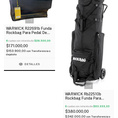
1
/
3
WARWICK R22691b Funda
Rockbag Para Pedal De
Bombo Doble Reforzada
Oferta!
6
cuotas sin interés de
$28.500,00
$171.000,00
$153.900,00
con
Transferencia o
depósito
DETALLES
1
/
8
WARWICK Rb22510b
Rockbag Funda Para
Fierros Hardware De
Batería Oferta!
6
cuotas sin interés de
$63.333,33
$380.000,00
$342.000,00
con
Transferencia o