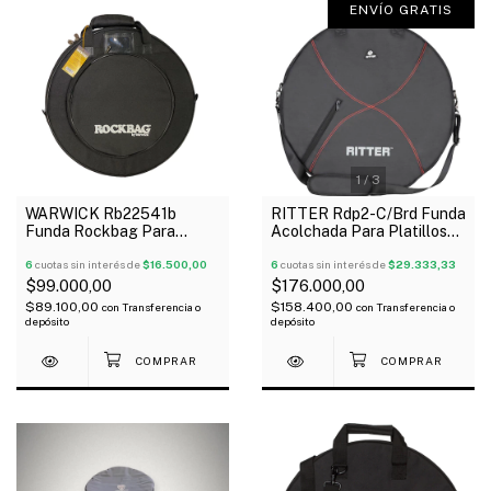
ENVÍO GRATIS
1
/
3
WARWICK Rb22541b
RITTER Rdp2-C/Brd Funda
Funda Rockbag Para
Acolchada Para Platillos
Platillo De 20" Acolchada
20" Oferta!
6
cuotas sin interés de
$16.500,00
6
cuotas sin interés de
$29.333,33
$99.000,00
$176.000,00
$89.100,00
$158.400,00
con
Transferencia o
con
Transferencia o
depósito
depósito