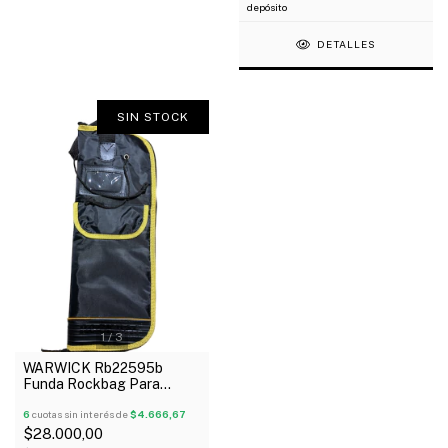
depósito
DETALLES
SIN STOCK
1
/
3
WARWICK Rb22595b
Funda Rockbag Para
Palillos Con Divisiones
Internas
6
cuotas sin interés de
$4.666,67
$28.000,00