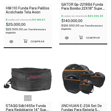
GATOR Gp-2218Bd Funda
HM 110 Funda Para Palillos
Para Bombo 22X18" Super
Acolchada Tela Avion
Acolchado Manija
6
cuotas sin interés de
$23.333,33
6
cuotas sin interés de
$4.166,67
$140.000,00
$25.000,00
$126.000,00
con
Transferencia o
depósito
$22.500,00
con
Transferencia o
depósito
1
/
2
STAGG Sdb1465e Funda
JINCHUAN E-23A Set De
Para Redoblante 14" Super
Fundas Para Batería 5