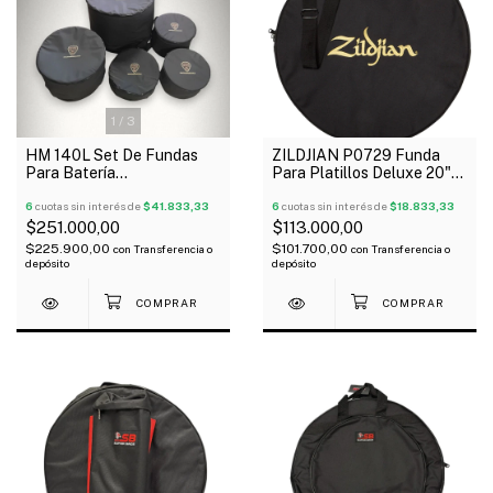
1
/
3
HM 140L Set De Fundas
ZILDJIAN P0729 Funda
Para Batería
Para Platillos Deluxe 20"
12+13+14+16+22"
Oferta!
6
cuotas sin interés de
$41.833,33
6
cuotas sin interés de
$18.833,33
$251.000,00
$113.000,00
$225.900,00
$101.700,00
con
Transferencia o
con
Transferencia o
depósito
depósito