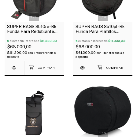
1
/
3
1
/
4
SUPER BAGS Sb10re-Bk
SUPER BAGS Sb10pl-Bk
Funda Para Redoblante
Funda Para Platillos
Acolchada 10Mm
Acolchada 10Mm
6
cuotas sin interés de
$11.333,33
6
cuotas sin interés de
$11.333,33
$68.000,00
$68.000,00
$61.200,00
$61.200,00
con
Transferencia o
con
Transferencia o
depósito
depósito
1
/
5