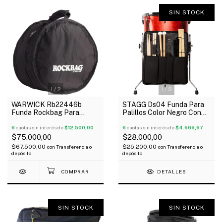
SIN STOCK
1
/
2
1
/
9
WARWICK Rb22446b
STAGG Ds04 Funda Para
Funda Rockbag Para
Palillos Color Negro Con
Redoblante 14" Reforzada
Agarre
Oferta!
6
cuotas sin interés de
$12.500,00
6
cuotas sin interés de
$4.666,67
$75.000,00
$28.000,00
$67.500,00
$25.200,00
con
Transferencia o
con
Transferencia o
depósito
depósito
DETALLES
SIN STOCK
SIN STOCK