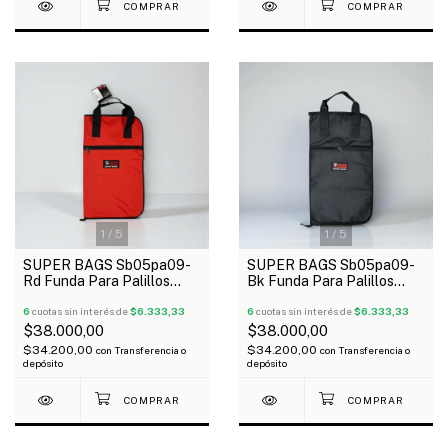
1
/
5
1
/
5
SUPER BAGS Sb05pa09-
SUPER BAGS Sb05pa09-
Rd Funda Para Palillos
Bk Funda Para Palillos
Profesional Acolchada
Profesional Acolchada
5Mm
6
cuotas sin interés de
$6.333,33
5Mm
6
cuotas sin interés de
$6.333,33
$38.000,00
$38.000,00
$34.200,00
$34.200,00
con
Transferencia o
con
Transferencia o
depósito
depósito