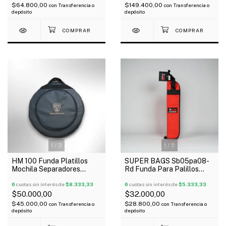
$64.800,00
$149.400,00
con
Transferencia o
con
Transferencia o
depósito
depósito
1
/
3
1
/
5
HM 100 Funda Platillos
SUPER BAGS Sb05pa08-
Mochila Separadores
Rd Funda Para Palillos
Bolsillo Exterior 20"
Acolchada 5Mm
6
cuotas sin interés de
$8.333,33
6
cuotas sin interés de
$5.333,33
$50.000,00
$32.000,00
$45.000,00
$28.800,00
con
Transferencia o
con
Transferencia o
depósito
depósito