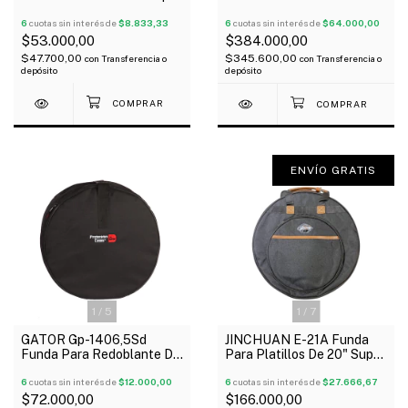
Acolchado 10Mm
Cuerpos 22 12 13 14 16"
6
cuotas sin interés de
$8.833,33
Oferta!
6
cuotas sin interés de
$64.000,00
$53.000,00
$384.000,00
$47.700,00
$345.600,00
con
Transferencia o
con
Transferencia o
depósito
depósito
ENVÍO GRATIS
1
/
5
1
/
7
GATOR Gp-1406,5Sd
JINCHUAN E-21A Funda
Funda Para Redoblante De
Para Platillos De 20" Super
14" X 6.5" Reforzada
Acolchada 30Mm Manijas
6
cuotas sin interés de
$12.000,00
6
cuotas sin interés de
$27.666,67
$72.000,00
$166.000,00