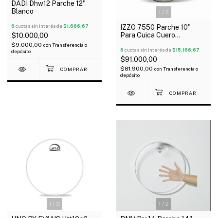
DADI Dhw12 Parche 12"
Blanco
1
/
2
6
cuotas sin interés de
$1.666,67
IZZO 7550 Parche 10"
Para Cuica Cuero
$10.000,00
Completo
$9.000,00
con
Transferencia o
6
cuotas sin interés de
$15.166,67
depósito
$91.000,00
$81.900,00
con
Transferencia o
depósito
1
/
3
1
/
2