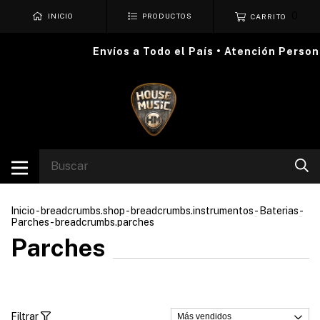
0
INICIO
PRODUCTOS
CARRITO
Envíos a Todo el País • Atención Persona
Inicio
-
breadcrumbs.shop
-
breadcrumbs.instrumentos
-
Baterias
-
Parches
-
breadcrumbs.parches
Parches
Filtrar