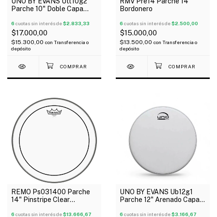
UNO BY EVANS Utt10g2
RMV Pre14 Parche 14"
Parche 10" Doble Capa
Bordonero
Transparente G2
6
cuotas sin interés de
$2.833,33
6
cuotas sin interés de
$2.500,00
$17.000,00
$15.000,00
$15.300,00
$13.500,00
con
Transferencia o
con
Transferencia o
depósito
depósito
REMO Ps031400 Parche
UNO BY EVANS Ub12g1
14" Pinstripe Clear
Parche 12" Arenado Capa
Transparente 2 Capas
Simple G1
6
cuotas sin interés de
$13.666,67
6
cuotas sin interés de
$3.166,67