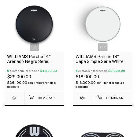
1
/
2
1
/
2
WILLIAMS Parche 14"
WILLIAMS Parche 18"
Arenado Negro Serie
Capa Simple Serie White
Density
6
cuotas sin interés de
$4.833,33
6
cuotas sin interés de
$3.000,00
$29.000,00
$18.000,00
$26.100,00
$16.200,00
con
Transferencia o
con
Transferencia o
depósito
depósito