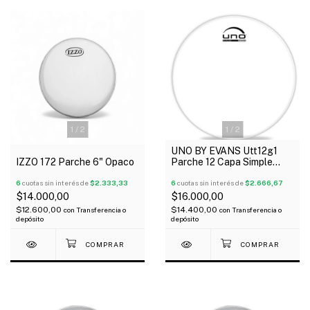
1
/
2
1
/
2
UNO BY EVANS Utt12g1
IZZO 172 Parche 6" Opaco
Parche 12 Capa Simple
Transparente G1
6
cuotas sin interés de
$2.333,33
6
cuotas sin interés de
$2.666,67
$14.000,00
$16.000,00
$12.600,00
$14.400,00
con
Transferencia o
con
Transferencia o
depósito
depósito