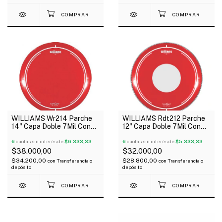
WILLIAMS Wr214 Parche
WILLIAMS Rdt212 Parche
14" Capa Doble 7Mil Con
12" Capa Doble 7Mil Con
Aceite Rojo Serie Target
Aceite Rojo Serie Target
6
cuotas sin interés de
$6.333,33
Dot
6
cuotas sin interés de
$5.333,33
$38.000,00
$32.000,00
$34.200,00
$28.800,00
con
Transferencia o
con
Transferencia o
depósito
depósito