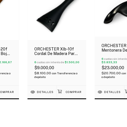
ORCHESTER 
-20f
ORCHESTER Xlb-10f
Mentonera D
 Boj
Cordal De Madera Para
Para Violin 4
Violín 4/4
6
cuotas sin interé
2.166,67
6
cuotas sin interés de
$1.500,00
$3.833,33
$9.000,00
$23.000,00
$8.100,00
$20.700,00
rencia o
con
Transferencia o
con
depósito
o depósito
DETALLES
DETALLES