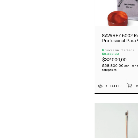
SAVAREZ 5002 Re
Profesional Para V
Viola Cello Gusta
Bernardel
6
cuotas sin interés de
$5.333,33
$32.000,00
$28.800,00
con
Trans
o depósito
DETALLES