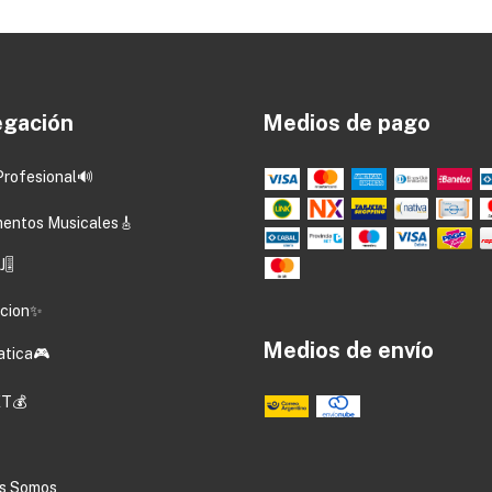
gación
Medios de pago
Profesional🔊
mentos Musicales🎸
🎚️
acion✨
Medios de envío
atica🎮
T💰
s Somos