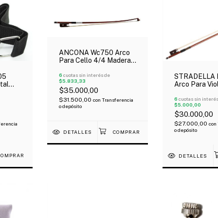
ANCONA Wc750 Arco
Para Cello 4/4 Madera
Cerda Natural
6
cuotas sin interés de
05
STRADELLA 
$5.833,33
tal
Arco Para Vio
$35.000,00
ble
Económico
6
cuotas sin interé
$31.500,00
con
Transferencia
$5.000,00
o depósito
$30.000,00
$27.000,00
ferencia
con
o depósito
DETALLES
DETALLES