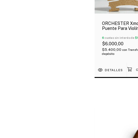
ORCHESTER Xmq
Puente Para Violín
De Maple
6
cuotas sin interés de
$
$6.000,00
$5.400,00
con
Transf
depósito
DETALLES