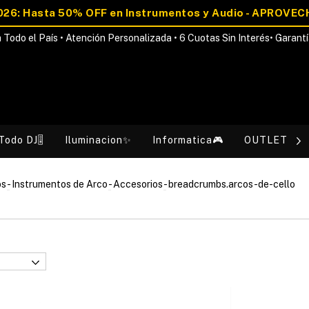
 Todo el País • Atención Personalizada • 6 Cuotas Sin Interés• Garantí
Todo DJ🎚️
Iluminacion✨
Informatica🎮
OUTLET💰
os
-
Instrumentos de Arco
-
Accesorios
-
breadcrumbs.arcos-de-cello