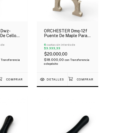
Dwz-
ORCHESTER Dmq-12f
De Cello
Puente De Maple Para
tal 4/4
Cello 4/4
s de
6
cuotas sin interés de
$3.333,33
$20.000,00
$18.000,00
Transferencia
con
Transferencia
o depósito
DETALLES