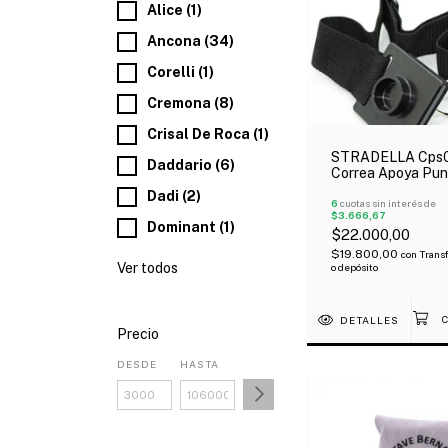
Alice (1)
Ancona (34)
Corelli (1)
Cremona (8)
Crisal De Roca (1)
STRADELLA Cps
Daddario (6)
Correa Apoya Pun
para Cello Regula
Dadi (2)
6
cuotas sin interés de
$3.666,67
Dominant (1)
$22.000,00
$19.800,00
con
Trans
Ver todos
o depósito
DETALLES
Precio
DESDE
HASTA