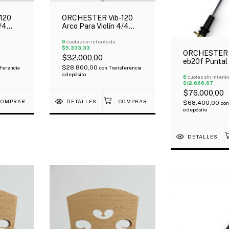
120
ORCHESTER Vib-120
/4
Arco Para Violín 4/4
 De
Económico Talón De
Madera
6
cuotas sin interés de
$5.333,33
ORCHESTER 
$32.000,00
eb20f Puntal 
$28.800,00
ferencia
con
Transferencia
Varilla De Me
o depósito
6
cuotas sin interé
$12.666,67
$76.000,00
DETALLES
$68.400,00
con
o depósito
DETALLES