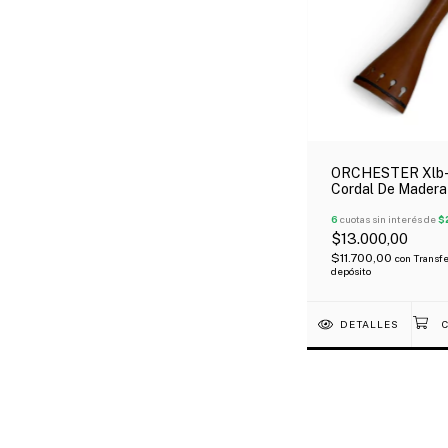
ORCHESTER Xlb
Cordal De Madera
Para Violín 4/4
6
cuotas sin interés de
$
$13.000,00
$11.700,00
con
Transfe
depósito
DETALLES