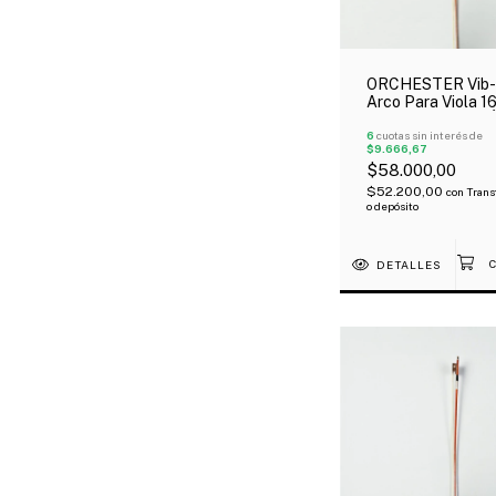
ORCHESTER Vib-
Arco Para Viola 16
Octogonal Rana 
6
cuotas sin interés de
$9.666,67
$58.000,00
$52.200,00
con
Trans
o depósito
DETALLES