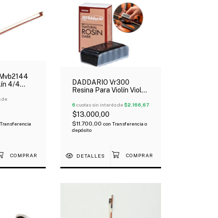
Mvb2144
DADDARIO Vr300
lín 4/4
Resina Para Violín Viola
Natural Con Grip Oscuro
s de
6
cuotas sin interés de
$2.166,67
$13.000,00
$11.700,00
Transferencia
con
Transferencia o
depósito
DETALLES