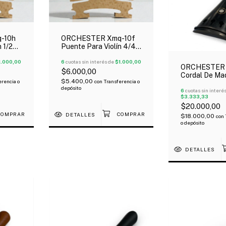
-10h
ORCHESTER Xmq-10f
 1/2
Puente Para Violín 4/4
De Maple
1.000,00
6
cuotas sin interés de
$1.000,00
ORCHESTER 
$6.000,00
Cordal De Ma
$5.400,00
erencia o
con
Transferencia o
Ebano Ojo Par
depósito
Violín 4/4
6
cuotas sin interé
$3.333,33
$20.000,00
DETALLES
$18.000,00
con
o depósito
DETALLES