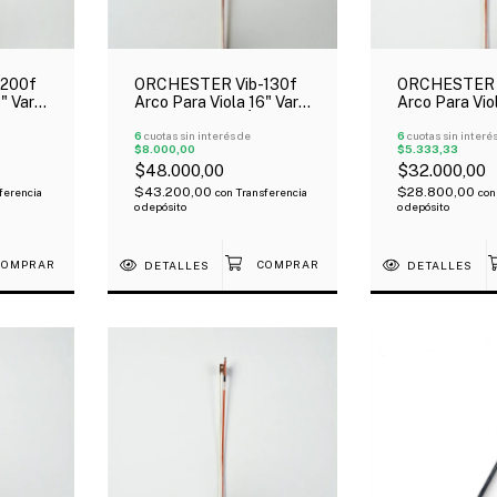
200f
ORCHESTER Vib-130f
ORCHESTER 
" Vara
Arco Para Viola 16" Vara
Arco Para Viol
Ébano
Redonda Rana Ébano
Económico Ta
6
cuotas sin interés de
Madera
6
cuotas sin interé
$8.000,00
$5.333,33
$48.000,00
$32.000,00
$43.200,00
$28.800,00
ferencia
con
Transferencia
con
o depósito
o depósito
DETALLES
DETALLES