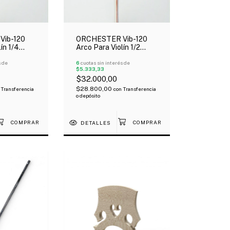
Vib-120
ORCHESTER Vib-120
ín 1/4
Arco Para Violín 1/2
lón De
Económico Talón De
s de
Madera
6
cuotas sin interés de
$5.333,33
$32.000,00
$28.800,00
Transferencia
con
Transferencia
o depósito
DETALLES