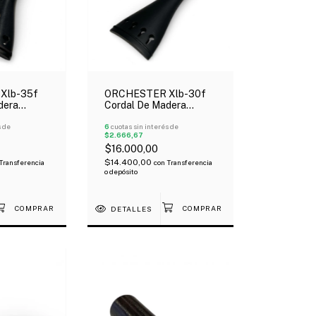
Xlb-35f
ORCHESTER Xlb-30f
dera
Cordal De Madera
isino Para
Ebano Para Violín 4/4
s de
6
cuotas sin interés de
$2.666,67
$16.000,00
$14.400,00
Transferencia
con
Transferencia
o depósito
DETALLES