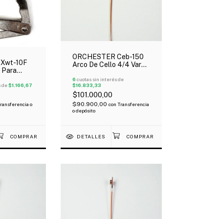
ORCHESTER Ceb-150
Xwt-10F
Arco De Cello 4/4 Vara
 Para
Octagonal Rana De
o x Unidad
Ébano
6
cuotas sin interés de
s de
$1.166,67
$16.833,33
$101.000,00
$90.900,00
ransferencia o
con
Transferencia
o depósito
DETALLES