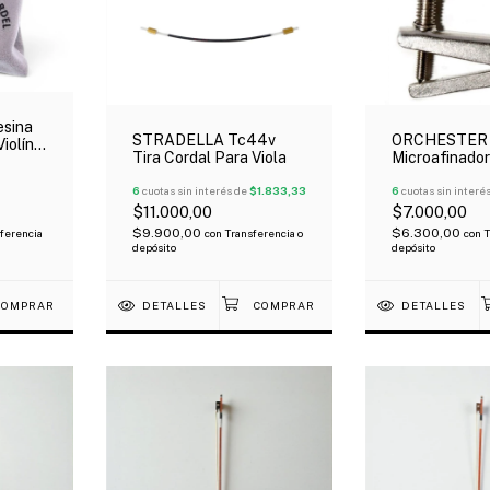
sina
STRADELLA Tc44v
ORCHESTER 
iolín
Tira Cordal Para Viola
Microafinador
ve
Violin Cromad
6
cuotas sin interés de
$1.833,33
6
cuotas sin interé
$11.000,00
$7.000,00
$9.900,00
$6.300,00
ferencia
con
Transferencia o
con
T
depósito
depósito
DETALLES
DETALLES