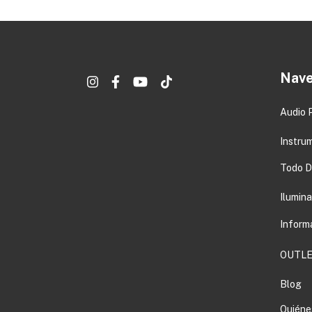
Nave
Audio 
Instru
Todo DJ
Ilumin
Inform
OUTLE
Blog
Quiéne