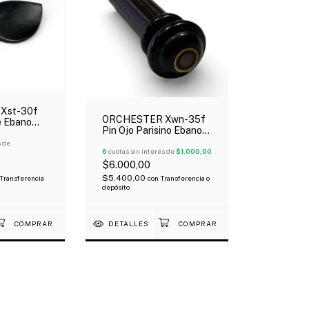
Xst-30f
ORCHESTER Xwn-35f
e Ebano
Pin Ojo Parisino Ebano
/4
Para Violin 4/4
s de
6
cuotas sin interés de
$1.000,00
$6.000,00
$5.400,00
Transferencia
con
Transferencia o
depósito
DETALLES