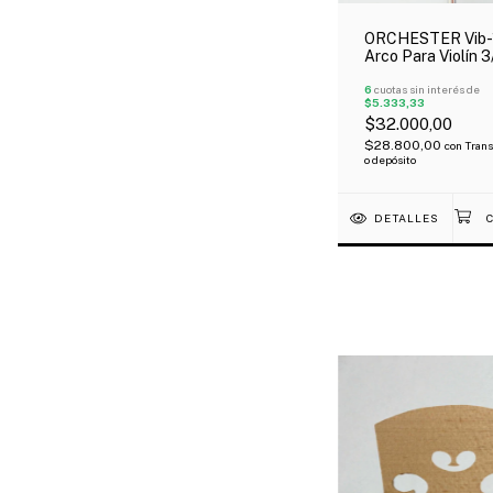
ORCHESTER Vib-
Arco Para Violín 3
Económico Talón
Madera
6
cuotas sin interés de
$5.333,33
$32.000,00
$28.800,00
con
Trans
o depósito
DETALLES