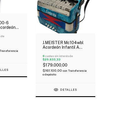
00-6
Acordeón
gro
s de
J.MEISTER Mc104wbl
Acordeón Infantil A
Transferencia
Piano 8 Bajos 17 Teclas
Azul Oferta!
6
cuotas sin interés de
$29.833,33
$179.000,00
ALLES
$161.100,00
con
Transferencia
o depósito
DETALLES