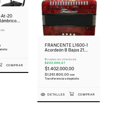
-At-20
lámbrico
cordeón
s de
FRANCENTE L1600-1
n
pósito
Acordeón 8 Bajos 21
Botones Con Funda
Mochila Oferta!
6
cuotas sin interés de
$233.666,67
$1.402.000,00
$1.261.800,00
con
Transferencia o depósito
DETALLES