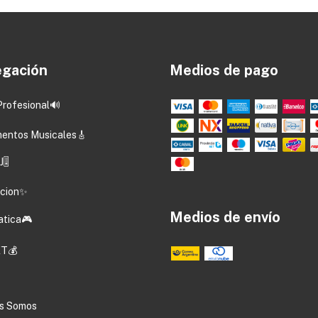
gación
Medios de pago
Profesional🔊
mentos Musicales🎸
🎚️
acion✨
Medios de envío
atica🎮
T💰
s Somos