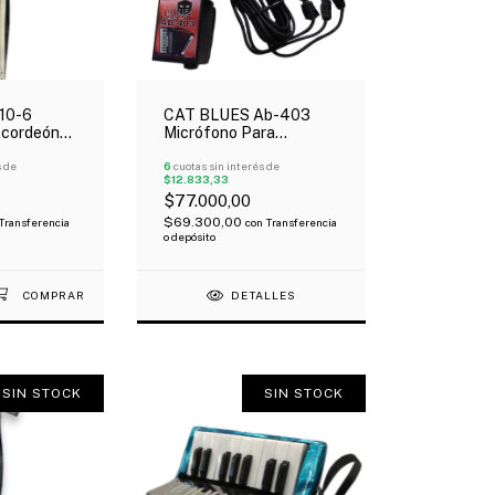
10-6
CAT BLUES Ab-403
Acordeón
Micrófono Para
Y Blanco
Acordeón 3 Micrófonos
s de
6
cuotas sin interés de
$12.833,33
$77.000,00
$69.300,00
Transferencia
con
Transferencia
o depósito
DETALLES
SIN STOCK
SIN STOCK