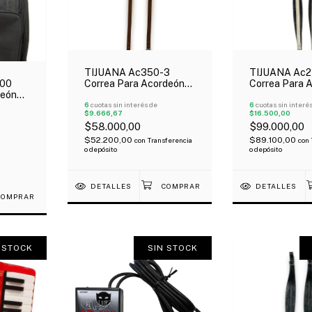
TIJUANA Ac350-3
TIJUANA Ac2
00
Correa Para Acordeón
Correa Para 
deón
Eco Cuero Carpincho
Cuero Negro 
chila
6
cuotas sin interés de
6
cuotas sin interé
$9.666,67
$16.500,00
!
$58.000,00
$99.000,00
$52.200,00
$89.100,00
con
Transferencia
con
o depósito
o depósito
DETALLES
DETALLES
 STOCK
SIN STOCK