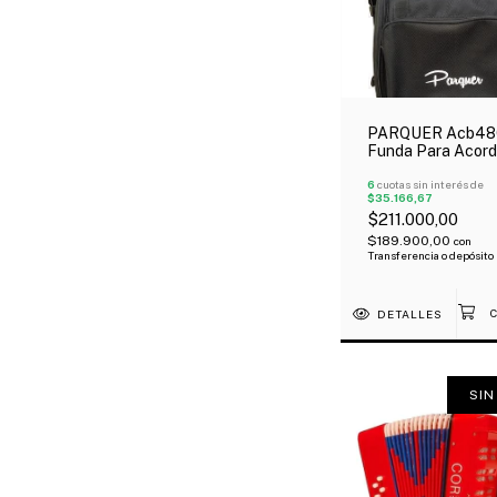
PARQUER Acb48
Funda Para Acor
48 Bajos Tipo Mo
Reforzada Oferta
6
cuotas sin interés de
$35.166,67
$211.000,00
$189.900,00
con
Transferencia o depósito
DETALLES
SIN