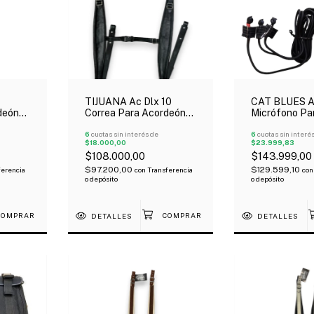
TIJUANA Ac Dlx 10
CAT BLUES 
deón
Correa Para Acordeón
Micrófono Pa
Y
Con Sujeción Espalda
Acordeón 3 M
Negro Cuero
6
cuotas sin interés de
Con Control 
6
cuotas sin interé
$18.000,00
$23.999,83
$108.000,00
$143.999,00
$97.200,00
$129.599,10
ferencia
con
Transferencia
con
o depósito
o depósito
DETALLES
DETALLES