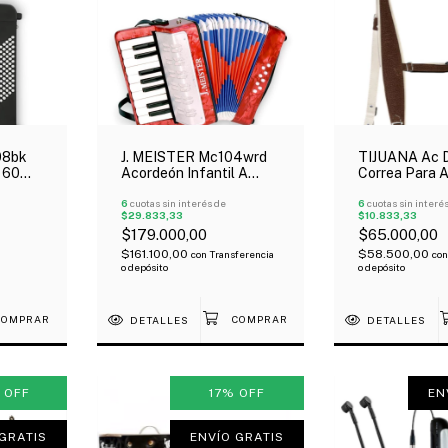
08bk
J. MEISTER Mc104wrd
TIJUANA Ac D
 60
Acordeón Infantil A
Correa Para 
5
Piano 8 Bajos 17 Teclas
Sujeción Esp
Rojo
6
cuotas sin interés de
Carpincho Ec
6
cuotas sin interé
$29.833,33
$10.833,33
$179.000,00
$65.000,00
$161.100,00
$58.500,00
con
Transferencia
con
o depósito
o depósito
DETALLES
DETALLES
%
OFF
17
%
OFF
EN
GRATIS
ENVÍO GRATIS