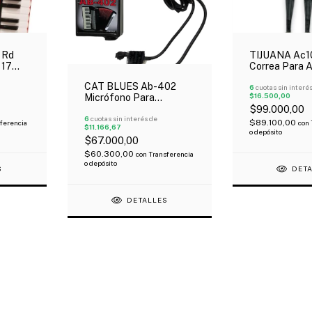
 Rd
TIJUANA Ac1
 17
Correa Para 
on
Eco Cuero Ne
CAT BLUES Ab-402
6
cuotas sin interé
$16.500,00
Micrófono Para
Acordeón 2 Micrófonos
$99.000,00
6
cuotas sin interés de
$89.100,00
ferencia
con
$11.166,67
o depósito
$67.000,00
$60.300,00
con
Transferencia
o depósito
S
DET
DETALLES