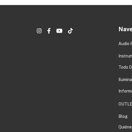
Nave
Audio 
Instru
Todo DJ
Ilumin
Inform
OUTLE
Blog
Quiéne