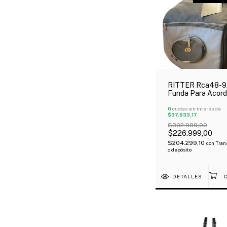
RITTER Rca48-9
Funda Para Acor
48 Bajos Color
Negro/Gris Oferta
6
cuotas sin interés de
$37.833,17
$302.999,00
$226.999,00
$204.299,10
con
Tran
o depósito
DETALLES