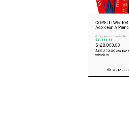
CORELLI Whc104
Acordeón A Piano
Teclas 8 Bajos C
Correa Roja
6
cuotas sin interés de
$21.333,33
$128.000,00
$115.200,00
con
Trans
o depósito
DETALLE