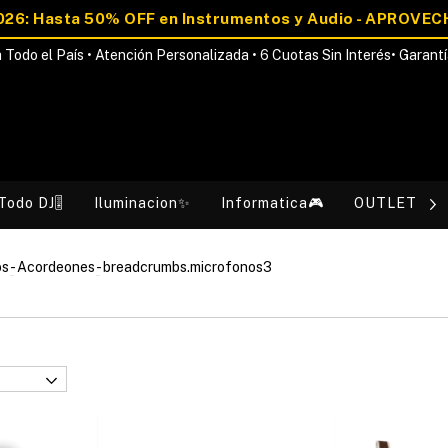
 Todo el País • Atención Personalizada • 6 Cuotas Sin Interés• Garantí
Todo DJ🎚️
Iluminacion✨
Informatica🎮
OUTLET💰
os
-
Acordeones
-
breadcrumbs.microfonos3