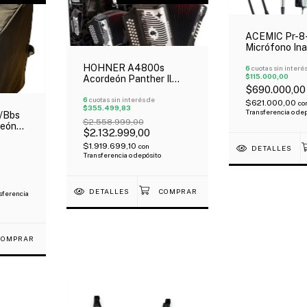
ACEMIC Pr-8
Micrófono Ina
Doble Para A
HOHNER A4800s
6
cuotas sin interé
$115.000,00
Acordeón Panther Il
$690.000,00
Negro 12 Bajos 31
Botones Correa Oferta!
6
cuotas sin interés de
$621.000,00
co
$355.499,83
Transferencia o de
/Bbs
$2.558.999,00
deón
$2.132.999,00
$1.919.699,10
con
!
DETALLES
Transferencia o depósito
DETALLES
sferencia