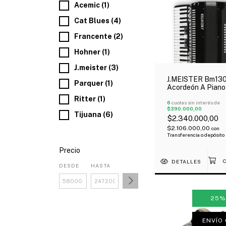
Acemic (1)
Cat Blues (4)
Francente (2)
Hohner (1)
J.meister (3)
J.MEISTER Bm13
Parquer (1)
Acordeón A Piano
Bajos 34 Teclas 
Ritter (1)
Registros Negro
6
cuotas sin interés de
$390.000,00
Estuche Correa
Tijuana (6)
$2.340.000,00
$2.106.000,00
con
Transferencia o depósito
Precio
DETALLES
DESDE
HASTA
25
ENVÍO 