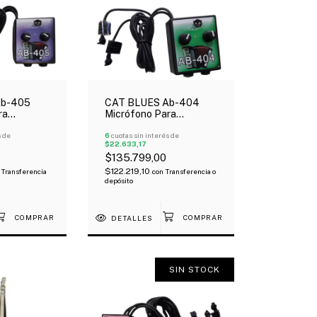
Ab-405
CAT BLUES Ab-404
ra
Micrófono Para
icrófonos
Acordeón 2 Micrófonos
De Volumen
s de
Con Control De Volumen
6
cuotas sin interés de
$22.633,17
$135.799,00
$122.219,10
Transferencia
con
Transferencia o
depósito
DETALLES
SIN STOCK