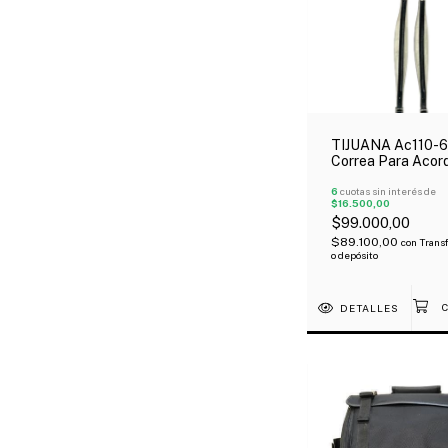
TIJUANA Ac110-6
Correa Para Acor
Eco Cuero Negro 
Blanco
6
cuotas sin interés de
$16.500,00
$99.000,00
$89.100,00
con
Trans
o depósito
DETALLES