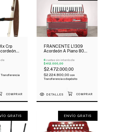
lx Crp
FRANCENTE L1309
Acordeón
Acordeón A Piano 80
alda
Bajos 37 Teclas 7
ocuero
s de
Registros Estuche
6
cuotas sin interés de
$412.000,00
Correa
$2.472.000,00
$2.224.800,00
Transferencia
con
Transferencia o depósito
DETALLES
VÍO GRATIS
ENVÍO GRATIS