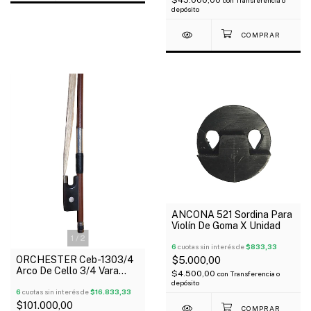
$45.000,00
con
Transferencia o
depósito
ANCONA 521 Sordina Para
Violín De Goma X Unidad
1
/
2
6
cuotas sin interés de
$833,33
ORCHESTER Ceb-1303/4
$5.000,00
Arco De Cello 3/4 Vara
$4.500,00
con
Transferencia o
Redonda/ Rana De Plástico
depósito
6
cuotas sin interés de
$16.833,33
$101.000,00