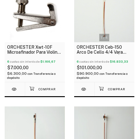
1
/
4
ORCHESTER Xwt-10F
ORCHESTER Ceb-150
Microafinador Para Violin
Arco De Cello 4/4 Vara
Cromado x Unidad
Octagonal Rana De Ébano
6
cuotas sin interés de
$1.166,67
6
cuotas sin interés de
$16.833,33
$7.000,00
$101.000,00
$6.300,00
$90.900,00
con
Transferencia o
con
Transferencia o
depósito
depósito