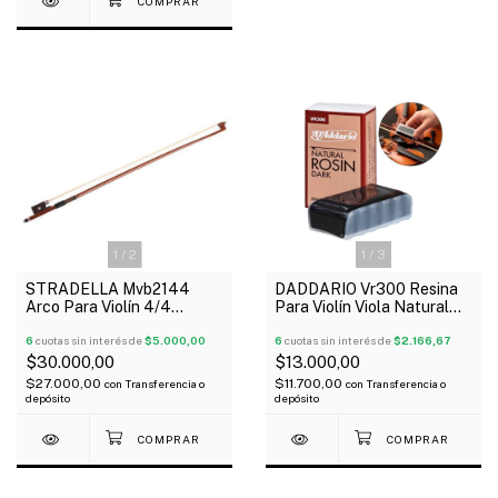
1
/
2
1
/
3
STRADELLA Mvb2144
DADDARIO Vr300 Resina
Arco Para Violín 4/4
Para Violín Viola Natural
Económico
Con Grip Oscuro
6
cuotas sin interés de
$5.000,00
6
cuotas sin interés de
$2.166,67
$30.000,00
$13.000,00
$27.000,00
$11.700,00
con
Transferencia o
con
Transferencia o
depósito
depósito