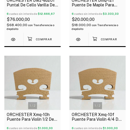
ORCHESTER Dwz-eb20f
ORCHESTER Dmq-12f
Puntal De Cello Varilla De
Puente De Maple Para
Metal 4/4
Cello 4/4
6
cuotas sin interés de
$12.666,67
6
cuotas sin interés de
$3.333,33
$76.000,00
$20.000,00
$68.400,00
$18.000,00
con
Transferencia o
con
Transferencia o
depósito
depósito
1
/
2
1
/
2
ORCHESTER Xmq-10h
ORCHESTER Xmq-10f
Puente Para Violín 1/2 De
Puente Para Violín 4/4 De
Maple
Maple
6
cuotas sin interés de
$1.000,00
6
cuotas sin interés de
$1.000,00