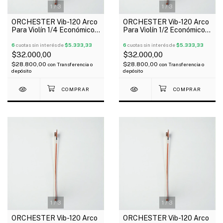
1
/
3
1
/
3
ORCHESTER Vib-120 Arco
ORCHESTER Vib-120 Arco
Para Violín 1/4 Económico
Para Violín 1/2 Económico
Talón De Madera
Talón De Madera
6
cuotas sin interés de
$5.333,33
6
cuotas sin interés de
$5.333,33
$32.000,00
$32.000,00
$28.800,00
$28.800,00
con
Transferencia o
con
Transferencia o
depósito
depósito
1
/
3
1
/
3
ORCHESTER Vib-120 Arco
ORCHESTER Vib-120 Arco