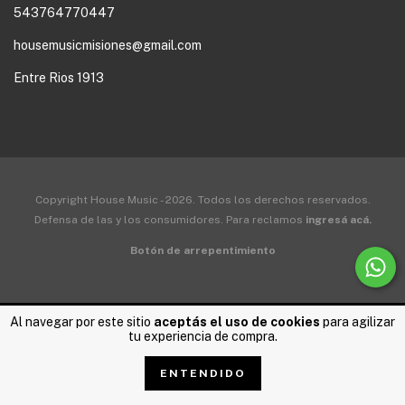
543764770447
housemusicmisiones@gmail.com
Entre Rios 1913
Copyright House Music - 2026. Todos los derechos reservados.
Defensa de las y los consumidores. Para reclamos
ingresá acá.
Botón de arrepentimiento
Al navegar por este sitio
aceptás el uso de cookies
para agilizar
tu experiencia de compra.
ENTENDIDO