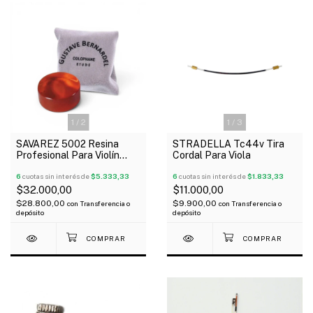
1
/
2
1
/
3
SAVAREZ 5002 Resina
STRADELLA Tc44v Tira
Profesional Para Violín
Cordal Para Viola
Viola Cello Gustave
Bernardel
6
cuotas sin interés de
$5.333,33
6
cuotas sin interés de
$1.833,33
$32.000,00
$11.000,00
$28.800,00
$9.900,00
con
Transferencia o
con
Transferencia o
depósito
depósito