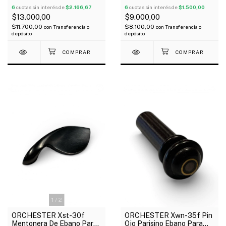
6
cuotas sin interés de
$2.166,67
6
cuotas sin interés de
$1.500,00
$13.000,00
$9.000,00
$11.700,00
$8.100,00
con
Transferencia o
con
Transferencia o
depósito
depósito
1
/
2
ORCHESTER Xst-30f
ORCHESTER Xwn-35f Pin
Mentonera De Ebano Para
Ojo Parisino Ebano Para