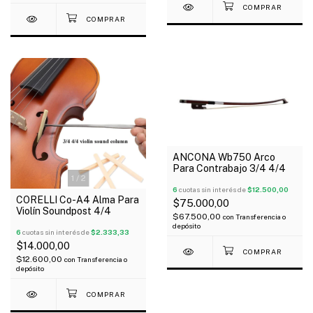
ANCONA Wb750 Arco
Para Contrabajo 3/4 4/4
1
/
2
6
cuotas sin interés de
$12.500,00
CORELLI Co-A4 Alma Para
$75.000,00
Violín Soundpost 4/4
$67.500,00
con
Transferencia o
depósito
6
cuotas sin interés de
$2.333,33
$14.000,00
$12.600,00
con
Transferencia o
depósito