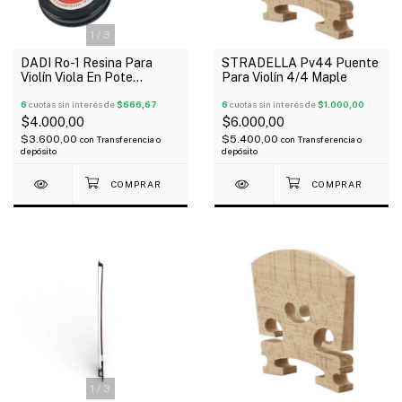
1
/
3
DADI Ro-1 Resina Para
STRADELLA Pv44 Puente
Violín Viola En Pote
Para Violín 4/4 Maple
Desoficador Redondo
6
cuotas sin interés de
$666,67
6
cuotas sin interés de
$1.000,00
$4.000,00
$6.000,00
$3.600,00
$5.400,00
con
Transferencia o
con
Transferencia o
depósito
depósito
1
/
3