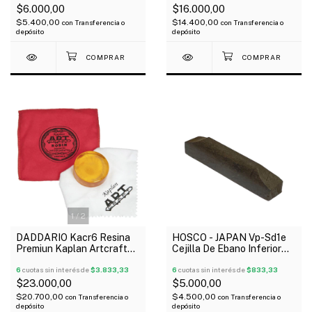
$6.000,00
$16.000,00
$5.400,00
$14.400,00
con
Transferencia o
con
Transferencia o
depósito
depósito
1
/
2
DADDARIO Kacr6 Resina
HOSCO - JAPAN Vp-Sd1e
Premiun Kaplan Artcraft
Cejilla De Ebano Inferior
Clara Con Funda
Para Violín
6
cuotas sin interés de
$3.833,33
6
cuotas sin interés de
$833,33
$23.000,00
$5.000,00
$20.700,00
$4.500,00
con
Transferencia o
con
Transferencia o
depósito
depósito