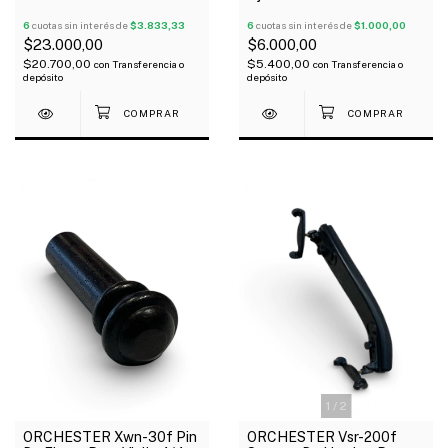
Violin 4/4
Violin 4/4
6
cuotas sin interés de
$3.833,33
6
cuotas sin interés de
$1.000,00
$23.000,00
$6.000,00
$20.700,00
$5.400,00
con
Transferencia o
con
Transferencia o
depósito
depósito
1
/
2
ORCHESTER Xwn-30f Pin
ORCHESTER Vsr-200f