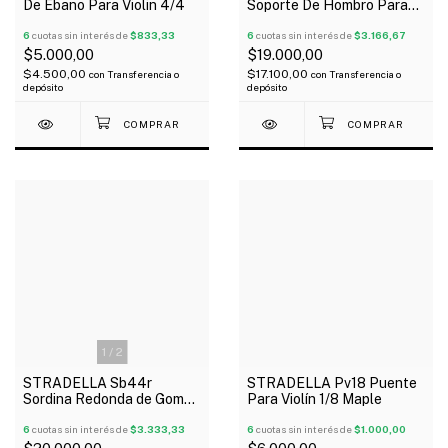
De Ebano Para Violin 4/4
Soporte De Hombro Para
Violín Plástico 3/4 4/4
6
cuotas sin interés de
$833,33
6
cuotas sin interés de
$3.166,67
$5.000,00
$19.000,00
$4.500,00
$17.100,00
con
Transferencia o
con
Transferencia o
depósito
depósito
1
/
2
STRADELLA Sb44r
STRADELLA Pv18 Puente
Sordina Redonda de Goma
Para Violín 1/8 Maple
para Contrabajo
6
cuotas sin interés de
$3.333,33
6
cuotas sin interés de
$1.000,00