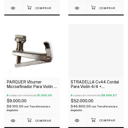
STRADELLA Cv44 Cordal
PARQUER Vlturner
Para Violín 4/4 +
Microafinador Para Violín X
Microafinador + Tira Cordal
Unidad
6
cuotas sin interés de
$8.666,67
6
cuotas sin interés de
$1.500,00
$52.000,00
$9.000,00
$46.800,00
$8.100,00
con
Transferencia o
con
Transferencia o
depósito
depósito