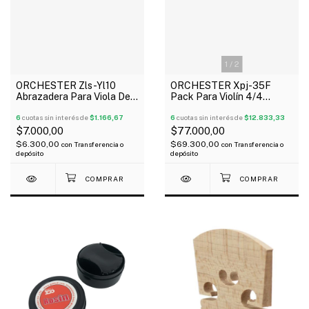
1
/
2
ORCHESTER Zls-Yl10
ORCHESTER Xpj-35F
Abrazadera Para Viola De
Pack Para Violín 4/4
15,5" De Una Pieza
Clavijas De Ebano
Plateado
6
cuotas sin interés de
$1.166,67
Mentonera Cordal Pin
6
cuotas sin interés de
$12.833,33
$7.000,00
$77.000,00
$6.300,00
$69.300,00
con
Transferencia o
con
Transferencia o
depósito
depósito