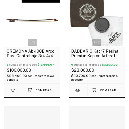
1
/
2
1
/
2
CREMONA Ab-100B Arco
DADDARIO Kacr7 Resina
Para Contrabajo 3/4 4/4
Premiun Kaplan Artcraft
Madera Brazilwood A.
Oscuro Con Funda
Breton
6
cuotas sin interés de
$17.666,67
6
cuotas sin interés de
$3.833,33
$106.000,00
$23.000,00
$95.400,00
$20.700,00
con
Transferencia o
con
Transferencia o
depósito
depósito