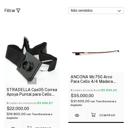
Filtrar
ANCONA Wc750 Arco
1
/
4
Para Cello 4/4 Madera
Cerda Natural
STRADELLA Cps05 Correa
6
cuotas sin interés de
$5.833,33
Apoya Puntal para Cello
$35.000,00
Regulable
$31.500,00
con
Transferencia o
6
cuotas sin interés de
$3.666,67
depósito
$22.000,00
$19.800,00
con
Transferencia o
depósito