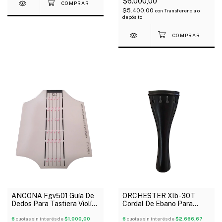
$6.000,00
$5.400,00
con
Transferencia o
depósito
ANCONA Fgv501 Guía De
ORCHESTER Xlb-30T
Dedos Para Tastiera Violín
Cordal De Ebano Para
1/2
Violín 3/4
6
cuotas sin interés de
$1.000,00
6
cuotas sin interés de
$2.666,67