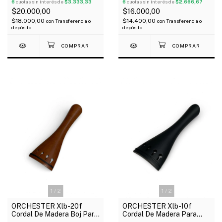
6
cuotas sin interés de
$3.333,33
6
cuotas sin interés de
$2.666,67
$20.000,00
$16.000,00
$18.000,00
$14.400,00
con
Transferencia o
con
Transferencia o
depósito
depósito
1
/
2
1
/
2
ORCHESTER Xlb-20f
ORCHESTER Xlb-10f
Cordal De Madera Boj Para
Cordal De Madera Para
Violín 4/4
Violín 4/4