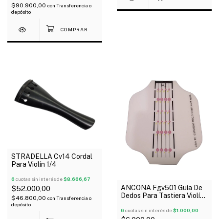
$90.900,00
con
Transferencia o
depósito
STRADELLA Cv14 Cordal
Para Violín 1/4
6
cuotas sin interés de
$8.666,67
ANCONA Fgv501 Guía De
$52.000,00
Dedos Para Tastiera Violín
$46.800,00
con
Transferencia o
1/4
depósito
6
cuotas sin interés de
$1.000,00