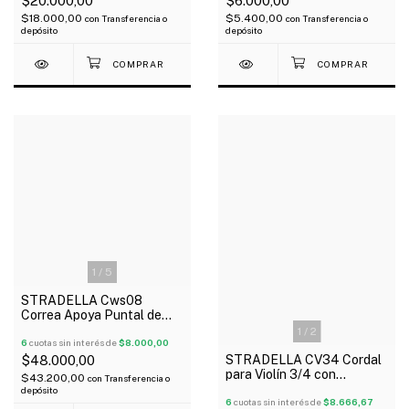
$20.000,00
$6.000,00
$18.000,00
$5.400,00
con
Transferencia o
con
Transferencia o
depósito
depósito
1
/
5
STRADELLA Cws08
Correa Apoya Puntal de
Madera para Cello
1
/
2
Regulable
6
cuotas sin interés de
$8.000,00
STRADELLA CV34 Cordal
$48.000,00
para Violín 3/4 con
$43.200,00
con
Transferencia o
Microafinador y Tira Cordal
depósito
6
cuotas sin interés de
$8.666,67