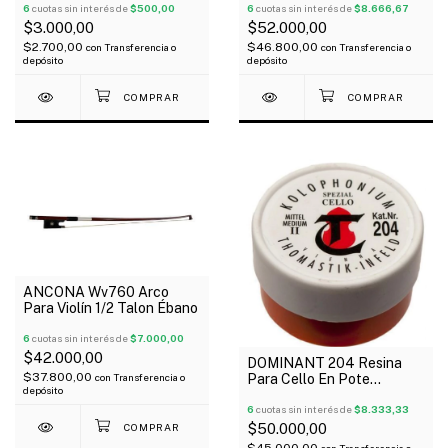
6
cuotas sin interés de
$500,00
6
cuotas sin interés de
$8.666,67
$3.000,00
$52.000,00
$2.700,00
$46.800,00
con
Transferencia o
con
Transferencia o
depósito
depósito
ANCONA Wv760 Arco
Para Violín 1/2 Talon Ébano
6
cuotas sin interés de
$7.000,00
$42.000,00
DOMINANT 204 Resina
$37.800,00
con
Transferencia o
Para Cello En Pote
depósito
Dosificador Con Paño
6
cuotas sin interés de
$8.333,33
$50.000,00