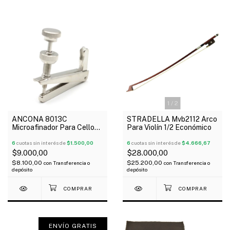
1
/
2
ANCONA 8013C
STRADELLA Mvb2112 Arco
Microafinador Para Cello
Para Violín 1/2 Económico
1/2 1/4 Metálico X Unidad
6
cuotas sin interés de
$1.500,00
6
cuotas sin interés de
$4.666,67
$9.000,00
$28.000,00
$8.100,00
$25.200,00
con
Transferencia o
con
Transferencia o
depósito
depósito
ENVÍO GRATIS