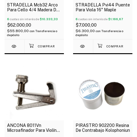
STRADELLA Mcb32 Arco
STRADELLA Pvi44 Puente
Para Cello 4/4 Madera De
Para Viola 16" Maple
Beechwood
6
cuotas sin interés de
$10.333,33
6
cuotas sin interés de
$1.166,67
$62.000,00
$7.000,00
$55.800,00
$6.300,00
con
Transferencia o
con
Transferencia o
depósito
depósito
ANCONA 8011Vn
PIRASTRO 902200 Resina
Microafinador Para Violín
De Contrabajo Kolophoniun
4/4 3/4 Metálico X Unidad