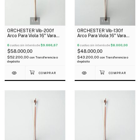
1
/
4
1
/
4
ORCHESTER Vib-200f
ORCHESTER Vib-130f
Arco Para Viola 16" Vara
Arco Para Viola 16" Vara
Octogonal Rana Ébano
Redonda Rana Ébano
6
cuotas sin interés de
$9.666,67
6
cuotas sin interés de
$8.000,00
$58.000,00
$48.000,00
$52.200,00
$43.200,00
con
Transferencia o
con
Transferencia o
depósito
depósito