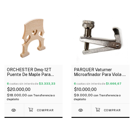
ORCHESTER Dmq-12T
PARQUER Vaturner
Puente De Maple Para
Microafinador Para Viola X
Cello 3/4
Unidad
6
cuotas sin interés de
$3.333,33
6
cuotas sin interés de
$1.666,67
$20.000,00
$10.000,00
$18.000,00
$9.000,00
con
Transferencia o
con
Transferencia o
depósito
depósito