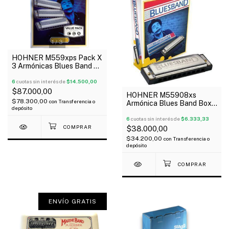
1
/
3
HOHNER M559xps Pack X
3 Armónicas Blues Band C
G A
6
cuotas sin interés de
$14.500,00
$87.000,00
HOHNER M55908xs
$78.300,00
con
Transferencia o
Armónica Blues Band Box
depósito
En G
6
cuotas sin interés de
$6.333,33
$38.000,00
$34.200,00
con
Transferencia o
depósito
ENVÍO GRATIS