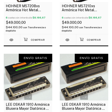
HOHNER M57208xs
HOHNER M57210xs
Armónica Hot Metal
Armónica Hot Metal
Diatónica 20V Abs G
Diatónica 20V Abs A
6
cuotas sin interés de
$8.166,67
6
cuotas sin interés de
$8.166,67
$49.000,00
$49.000,00
$44.100,00
$44.100,00
con
Transferencia o
con
Transferencia o
depósito
depósito
ENVÍO GRATIS
ENVÍO GRATIS
1
/
2
1
/
2
LEE OSKAR 1910 Armónica
LEE OSKAR 1910 Armónica
Blusera Mayor Diatónica E
Blusera Mayor Diatónica F