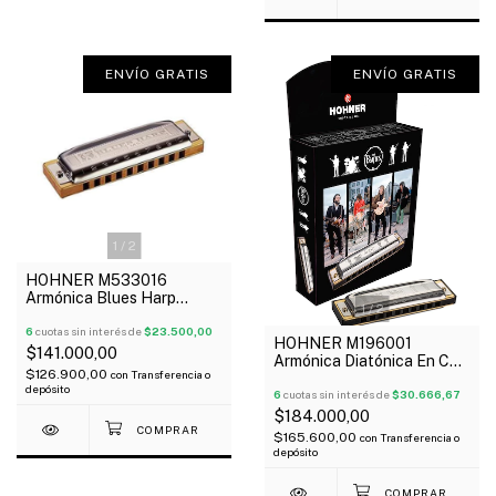
ENVÍO GRATIS
ENVÍO GRATIS
1
/
2
HOHNER M533016
Armónica Blues Harp
1
/
2
Diatónica 20V Madera C
6
cuotas sin interés de
$23.500,00
HOHNER M196001
$141.000,00
Armónica Diatónica En C
$126.900,00
con
Transferencia o
The Beatles Oferta!
depósito
6
cuotas sin interés de
$30.666,67
$184.000,00
$165.600,00
con
Transferencia o
depósito