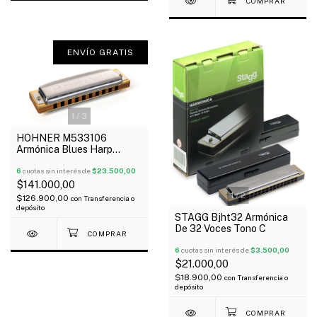
ENVÍO GRATIS
1
/
3
HOHNER M533106
Armónica Blues Harp
Diatónica 20V Madera A
6
cuotas sin interés de
$23.500,00
$141.000,00
1
/
2
$126.900,00
con
Transferencia o
depósito
STAGG Bjht32 Armónica
De 32 Voces Tono C
6
cuotas sin interés de
$3.500,00
$21.000,00
$18.900,00
con
Transferencia o
depósito