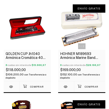
ENVÍO GRATIS
1
/
2
GOLDEN CUP Jh1040
HOHNER M189693
Armónica Cromática 40
Armónica Marine Band
Voces Con Estuche Oferta!
Classic Diatónica 20V
6
cuotas sin interés de
$19.666,67
Madera C
6
cuotas sin interés de
$28.166,67
$118.000,00
$169.000,00
$106.200,00
$152.100,00
con
Transferencia o
con
Transferencia o
depósito
depósito
ENVÍO GRATIS