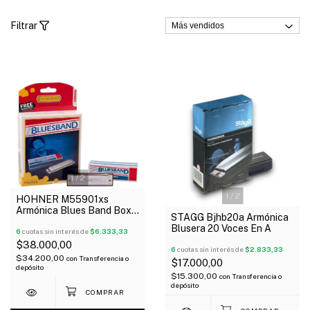
Filtrar
1
/
2
1
/
2
HOHNER M55901xs
Armónica Blues Band Box
STAGG Bjhb20a Armónica
En C
Blusera 20 Voces En A
6
cuotas sin interés de
$6.333,33
$38.000,00
6
cuotas sin interés de
$2.833,33
$34.200,00
con
Transferencia o
$17.000,00
depósito
$15.300,00
con
Transferencia o
depósito