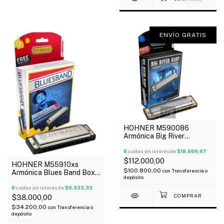
ENVÍO GRATIS
1
/
2
HOHNER M590086
Armónica Big River
Diatónica 20V Abs G
Alemania
6
cuotas sin interés de
$18.666,67
$112.000,00
HOHNER M55910xs
$100.800,00
con
Transferencia o
Armónica Blues Band Box
depósito
En A
6
cuotas sin interés de
$6.333,33
$38.000,00
$34.200,00
con
Transferencia o
depósito