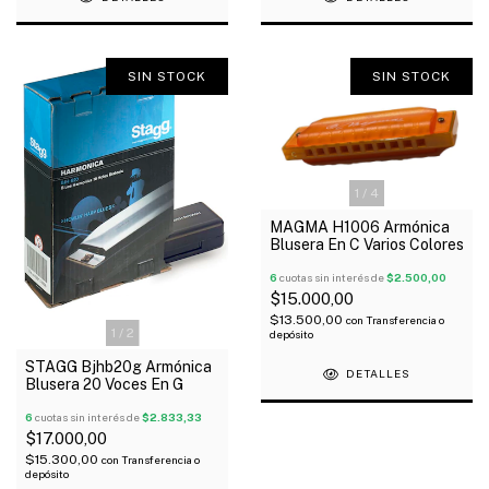
SIN STOCK
SIN STOCK
1
/
4
MAGMA H1006 Armónica
Blusera En C Varios Colores
6
cuotas sin interés de
$2.500,00
$15.000,00
$13.500,00
con
Transferencia o
1
/
2
depósito
STAGG Bjhb20g Armónica
DETALLES
Blusera 20 Voces En G
6
cuotas sin interés de
$2.833,33
$17.000,00
$15.300,00
con
Transferencia o
depósito