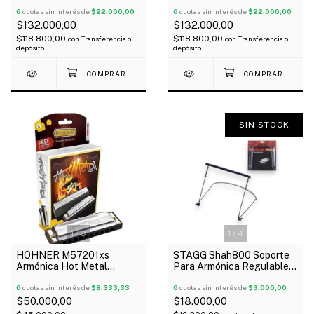
Con Estuche
Con Estuche
6
cuotas sin interés de
$22.000,00
6
cuotas sin interés de
$22.000,00
$132.000,00
$132.000,00
$118.800,00
$118.800,00
con
Transferencia o
con
Transferencia o
depósito
depósito
SIN STOCK
1
/
3
1
/
4
HOHNER M57201xs
STAGG Shah800 Soporte
Armónica Hot Metal
Para Armónica Regulable
Diatónica 20V Abs C
Color Negro
6
cuotas sin interés de
$8.333,33
6
cuotas sin interés de
$3.000,00
$50.000,00
$18.000,00