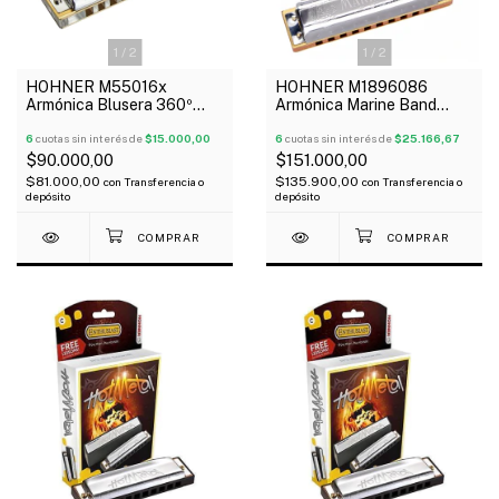
1
/
2
1
/
2
HOHNER M55016x
HOHNER M1896086
Armónica Blusera 360º
Armónica Marine Band
20V En C Edicion Especial
Classic Diatónica 20V
6
cuotas sin interés de
$15.000,00
Madera G
6
cuotas sin interés de
$25.166,67
$90.000,00
$151.000,00
$81.000,00
$135.900,00
con
Transferencia o
con
Transferencia o
depósito
depósito