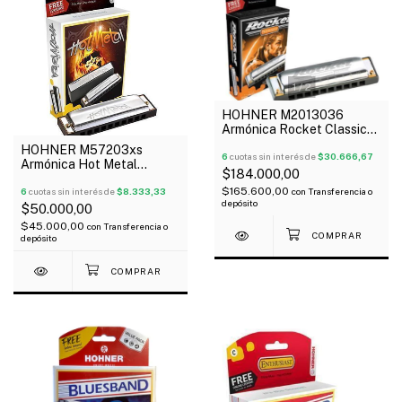
1
/
2
HOHNER M2013036
Armónica Rocket Classic
Diatónica 20V En D Oferta!
HOHNER M57203xs
6
cuotas sin interés de
$30.666,67
Armónica Hot Metal
$184.000,00
Diatónica 20V Abs D
$165.600,00
con
Transferencia o
6
cuotas sin interés de
$8.333,33
depósito
$50.000,00
$45.000,00
con
Transferencia o
depósito