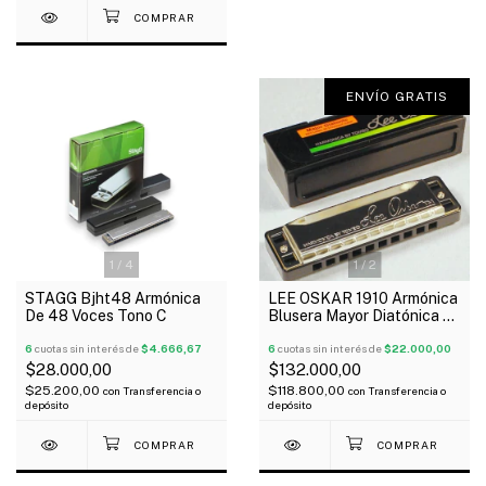
ENVÍO GRATIS
1
/
4
1
/
2
STAGG Bjht48 Armónica
LEE OSKAR 1910 Armónica
De 48 Voces Tono C
Blusera Mayor Diatónica B
Con Estuche
6
cuotas sin interés de
$4.666,67
6
cuotas sin interés de
$22.000,00
$28.000,00
$132.000,00
$25.200,00
$118.800,00
con
Transferencia o
con
Transferencia o
depósito
depósito