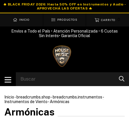
0
INICIO
PRODUCTOS
CARRITO
Envíos a Todo el País • Atención Personalizada • 6 Cuotas
Sin Interés• Garantía Oficial
Inicio
-
breadcrumbs.shop
-
breadcrumbs.instrumentos
-
Instrumentos de Viento
-
Armónicas
Armónicas