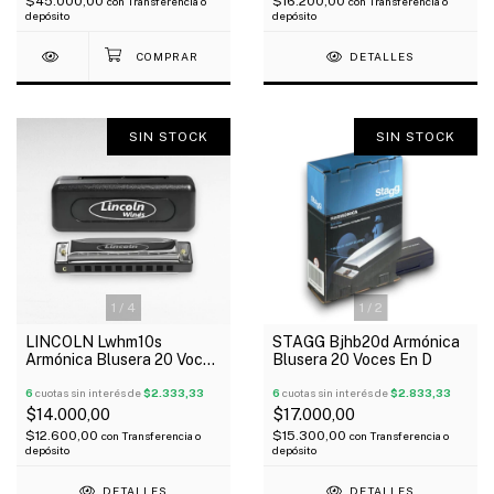
$45.000,00
$16.200,00
con
Transferencia o
con
Transferencia o
depósito
depósito
DETALLES
SIN STOCK
SIN STOCK
1
/
4
1
/
2
LINCOLN Lwhm10s
STAGG Bjhb20d Armónica
Armónica Blusera 20 Voces
Blusera 20 Voces En D
En C
6
cuotas sin interés de
$2.333,33
6
cuotas sin interés de
$2.833,33
$14.000,00
$17.000,00
$12.600,00
$15.300,00
con
Transferencia o
con
Transferencia o
depósito
depósito
DETALLES
DETALLES