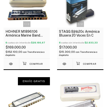
1
/
2
1
/
2
HOHNER M1896106
STAGG Bjhb20c Armónica
Armónica Marine Band
Blusera 20 Voces En C
Classic Diatónica 20V
Madera A
6
cuotas sin interés de
$28.166,67
6
cuotas sin interés de
$2.833,33
$169.000,00
$17.000,00
$152.100,00
$15.300,00
con
Transferencia o
con
Transferencia o
depósito
depósito
ENVÍO GRATIS