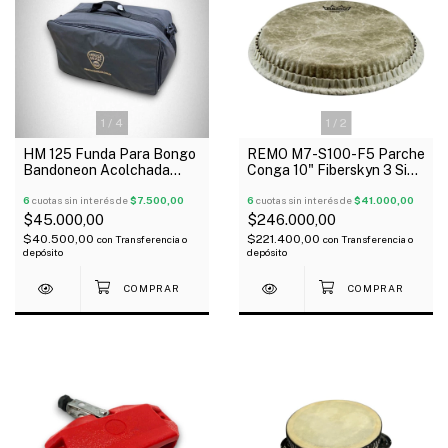
1
/
4
1
/
2
HM 125 Funda Para Bongo
REMO M7-S100-F5 Parche
Bandoneon Acolchada
Conga 10" Fiberskyn 3 Simil
Tela Avion 52X28x28 Cm
Cuero 1 Capa Rugosa
6
cuotas sin interés de
$7.500,00
6
cuotas sin interés de
$41.000,00
$45.000,00
$246.000,00
$40.500,00
$221.400,00
con
Transferencia o
con
Transferencia o
depósito
depósito