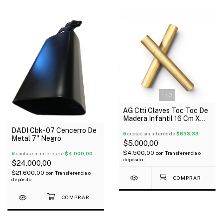
1
/
3
AG Ctti Claves Toc Toc De
Madera Infantil 16 Cm X
Par
DADI Cbk-07 Cencerro De
6
cuotas sin interés de
$833,33
Metal 7" Negro
$5.000,00
$4.500,00
con
Transferencia o
6
cuotas sin interés de
$4.000,00
depósito
$24.000,00
$21.600,00
con
Transferencia o
depósito