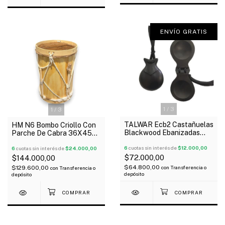
ENVÍO GRATIS
1
/
3
1
/
3
TALWAR Ecb2 Castañuelas
HM N6 Bombo Criollo Con
Blackwood Ebanizadas
Parche De Cabra 36X45
Grandes 9X7 cm Con
Palos
Funda
6
cuotas sin interés de
$12.000,00
6
cuotas sin interés de
$24.000,00
$72.000,00
$144.000,00
$64.800,00
$129.600,00
con
Transferencia o
con
Transferencia o
depósito
depósito