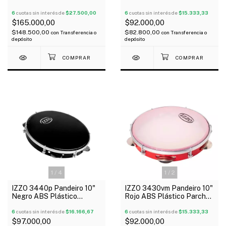
Madera Aro Cromado x 6
Standard
Torres L Bulones
6
cuotas sin interés de
$27.500,00
6
cuotas sin interés de
$15.333,33
$165.000,00
$92.000,00
$148.500,00
$82.800,00
con
Transferencia o
con
Transferencia o
depósito
depósito
1
/
4
1
/
2
IZZO 3440p Pandeiro 10"
IZZO 3430vm Pandeiro 10"
Negro ABS Plástico
Rojo ABS Plástico Parche
Parche Negro Standard
Standard
6
cuotas sin interés de
$16.166,67
6
cuotas sin interés de
$15.333,33
$97.000,00
$92.000,00