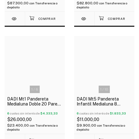
$87.300,00
$82.800,00
con
Transferencia o
con
Transferencia o
depósito
depósito
1
/
6
1
/
10
DADI Mt1 Pandereta
DADI Mt5 Pandereta
Medialuna Doble 20 Pares
Infantil Medialuna 8
De Sonajas
Sonajas
6
cuotas sin interés de
$4.333,33
6
cuotas sin interés de
$1.833,33
$26.000,00
$11.000,00
$23.400,00
$9.900,00
con
Transferencia o
con
Transferencia o
depósito
depósito