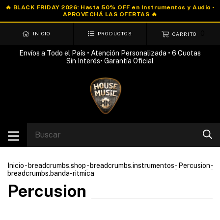
0
INICIO
PRODUCTOS
CARRITO
Envíos a Todo el País • Atención Personalizada • 6 Cuotas
Sin Interés• Garantía Oficial
Inicio
-
breadcrumbs.shop
-
breadcrumbs.instrumentos
-
Percusion
-
breadcrumbs.banda-ritmica
Percusion