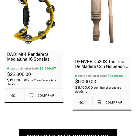
DADI Mt4 Pandereta
Medialuna 16 Sonajas
DENVER Dp203 Toc-Toc
De Madera Con Golpeador
6
cuotas sin interés de
$3.666,67
13 Cm
$22.000,00
6
cuotas sin interés de
$1.500,00
$19.800,00
con
Transferencia o
$9.000,00
depósito
$8.100,00
con
Transferencia o
depósito