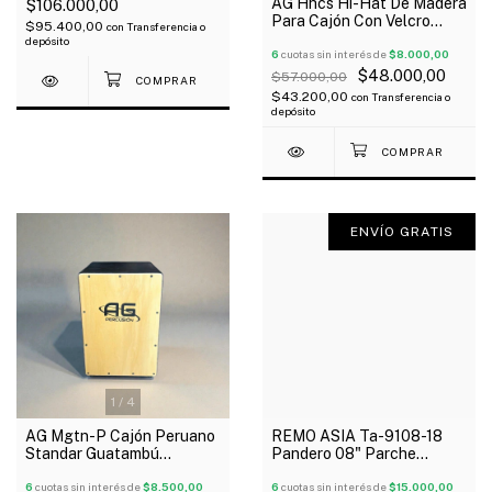
AG Hhcs Hi-Hat De Madera
$106.000,00
Para Cajón Con Velcro
$95.400,00
con
Transferencia o
Oferta!
depósito
6
cuotas sin interés de
$8.000,00
$48.000,00
$57.000,00
$43.200,00
con
Transferencia o
depósito
ENVÍO GRATIS
1
/
4
AG Mgtn-P Cajón Peruano
REMO ASIA Ta-9108-18
Standar Guatambú
Pandero 08" Parche
30X31x45 Cm
Sintetico Hilera Sonajas
6
cuotas sin interés de
$8.500,00
Simple Paloma
6
cuotas sin interés de
$15.000,00