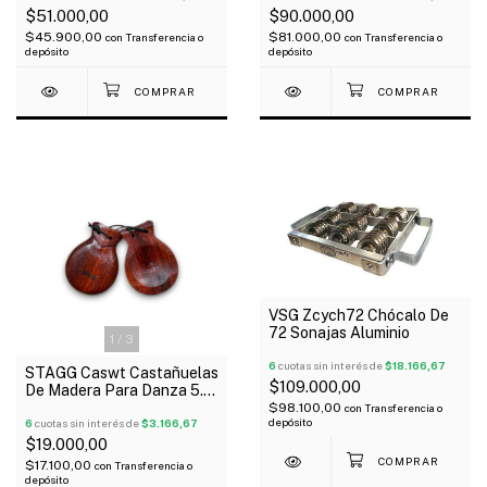
$51.000,00
$90.000,00
$45.900,00
$81.000,00
con
Transferencia o
con
Transferencia o
depósito
depósito
VSG Zcych72 Chócalo De
72 Sonajas Aluminio
1
/
3
6
cuotas sin interés de
$18.166,67
STAGG Caswt Castañuelas
$109.000,00
De Madera Para Danza 5.5
X 7.5 Cm X Unidad
$98.100,00
con
Transferencia o
depósito
6
cuotas sin interés de
$3.166,67
$19.000,00
$17.100,00
con
Transferencia o
depósito