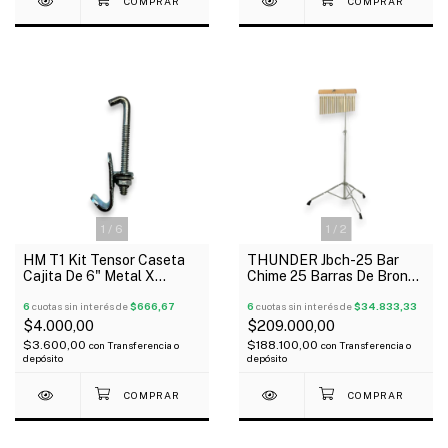
1
/
6
1
/
2
HM T1 Kit Tensor Caseta
THUNDER Jbch-25 Bar
Cajita De 6" Metal X
Chime 25 Barras De Bronce
Unidad Estudiantina
Con Soporte
6
cuotas sin interés de
$666,67
6
cuotas sin interés de
$34.833,33
$4.000,00
$209.000,00
$3.600,00
$188.100,00
con
Transferencia o
con
Transferencia o
depósito
depósito