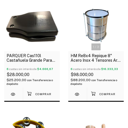
1
/
3
PARQUER Cas110l
HM Re8x4 Repique 8"
Castañuela Grande Para
Acero Inox 4 Tensores Aro
Cajón Con Belcro
Brasil
6
cuotas sin interés de
$4.666,67
6
cuotas sin interés de
$16.333,33
$28.000,00
$98.000,00
$25.200,00
$88.200,00
con
Transferencia o
con
Transferencia o
depósito
depósito