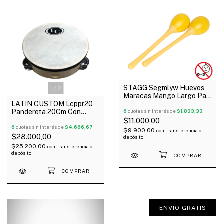
STAGG Segmlyw Huevos
1
/
2
Maracas Mango Largo Par
LATIN CUSTOM Lcppr20
Color Amarillo 45 Gramos
Pandereta 20Cm Con
6
cuotas sin interés de
$1.833,33
Parche 24 Sonajas
$11.000,00
6
cuotas sin interés de
$4.666,67
$9.900,00
con
Transferencia o
$28.000,00
depósito
$25.200,00
con
Transferencia o
depósito
ENVÍO GRATIS