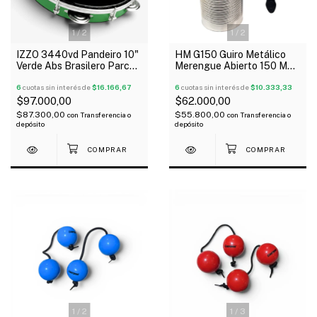
1
/
2
1
/
2
IZZO 3440vd Pandeiro 10"
HM G150 Guiro Metálico
Verde Abs Brasilero Parche
Merengue Abierto 150 Mm
Negro
Con Peine
6
cuotas sin interés de
$16.166,67
6
cuotas sin interés de
$10.333,33
$97.000,00
$62.000,00
$87.300,00
$55.800,00
con
Transferencia o
con
Transferencia o
depósito
depósito
1
/
2
1
/
3