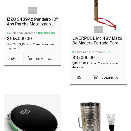
1
/
2
IZZO 3439Az Pandeiro 10"
Abs Parche Metalizado
Azul
1
/
2
6
cuotas sin interés de
$18.000,00
LIVERPOOL Mc 48V Mazo
$108.000,00
De Madera Forrado Para
$97.200,00
con
Transferencia o
Bombo 30Cm Rojo
depósito
6
cuotas sin interés de
$2.500,00
$15.000,00
$13.500,00
con
Transferencia o
depósito