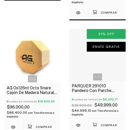
depósito
31
%
OFF
ENVÍO GRATIS
1
/
2
1
/
5
PARQUER 291010
AG Os126nt Octo Snare
Pandeiro Con Parche
Cajón De Madera Natural
Afinable De 10 Sin Sonajas
12X6"
Oferta!
6
cuotas sin interés de
$8.333,17
6
cuotas sin interés de
$16.000,00
$49.999,00
$72.900,00
$96.000,00
$44.999,10
con
Transferencia o
$86.400,00
con
Transferencia o
depósito
depósito