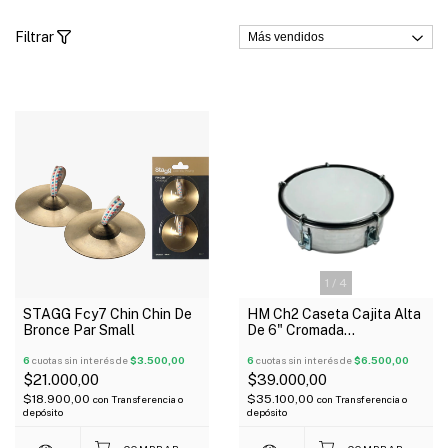
Filtrar
1
/
4
STAGG Fcy7 Chin Chin De
HM Ch2 Caseta Cajita Alta
Bronce Par Small
De 6" Cromada
Estudiantina 5 Tensores
6
cuotas sin interés de
$3.500,00
6
cuotas sin interés de
$6.500,00
$21.000,00
$39.000,00
$18.900,00
$35.100,00
con
Transferencia o
con
Transferencia o
depósito
depósito