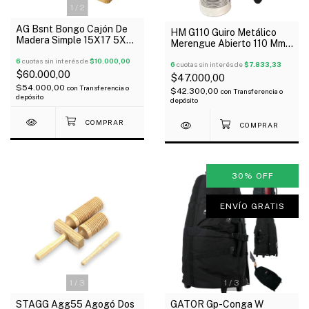
1
/
2
AG Bsnt Bongo Cajón De
HM G110 Guiro Metálico
Madera Simple 15X17 5X39
Merengue Abierto 110 Mm
Cm
Con Peine
6
cuotas sin interés de
$10.000,00
6
cuotas sin interés de
$7.833,33
$60.000,00
$47.000,00
$54.000,00
con
Transferencia o
$42.300,00
con
Transferencia o
depósito
depósito
30
%
OFF
ENVÍO GRATIS
1
/
3
1
/
3
STAGG Agg55 Agogó Dos
GATOR Gp-Conga W