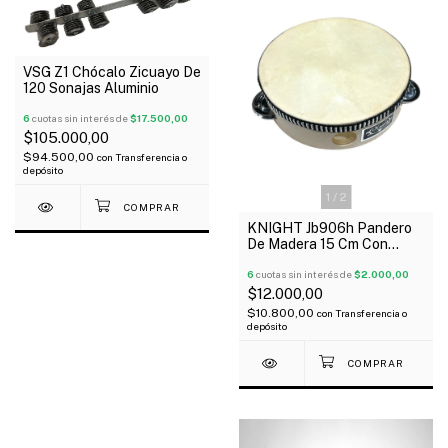
VSG Z1 Chócalo Zicuayo De
120 Sonajas Aluminio
6
cuotas sin interés de
$17.500,00
$105.000,00
$94.500,00
con
Transferencia o
depósito
1
/
2
KNIGHT Jb906h Pandero
De Madera 15 Cm Con
Parche 8 Sonajas
6
cuotas sin interés de
$2.000,00
$12.000,00
$10.800,00
con
Transferencia o
depósito