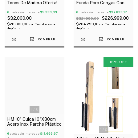
Tonos De Madera Oferta!
Funda Para Congas Con
Rueditas Y Manijas Outlet!
6
cuotas sin interés de
$5.333,33
6
cuotas sin interés de
$37.833,17
$32.000,00
$226.999,00
$321.999,00
$28.800,00
$204.299,10
con
Transferencia o
con
Transferencia o
depósito
depósito
16
%
OFF
1
/
3
HM 10" Cuica 10"X30cm
Acero Inox Parche Plástico
1
/
2
6
cuotas sin interés de
$17.666,67