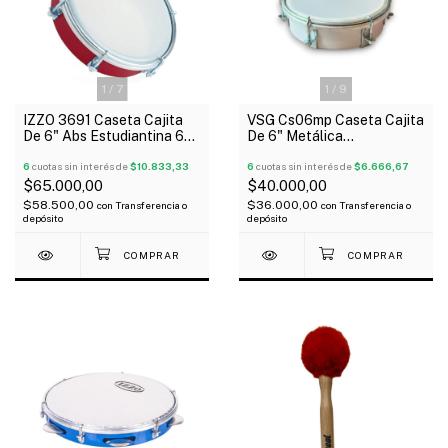
1
/
7
1
/
9
IZZO 3691 Caseta Cajita
VSG Cs06mp Caseta Cajita
De 6" Abs Estudiantina 6
De 6" Metálica
Tensores
Estudiantina 6 Tensores
6
cuotas sin interés de
$10.833,33
6
cuotas sin interés de
$6.666,67
$65.000,00
$40.000,00
$58.500,00
$36.000,00
con
Transferencia o
con
Transferencia o
depósito
depósito