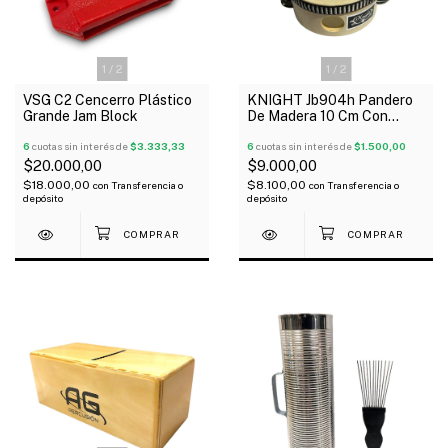
1
/
2
1
/
2
VSG C2 Cencerro Plástico
KNIGHT Jb904h Pandero
Grande Jam Block
De Madera 10 Cm Con
Parche 6 Sonajas
6
cuotas sin interés de
$3.333,33
6
cuotas sin interés de
$1.500,00
$20.000,00
$9.000,00
$18.000,00
$8.100,00
con
Transferencia o
con
Transferencia o
depósito
depósito