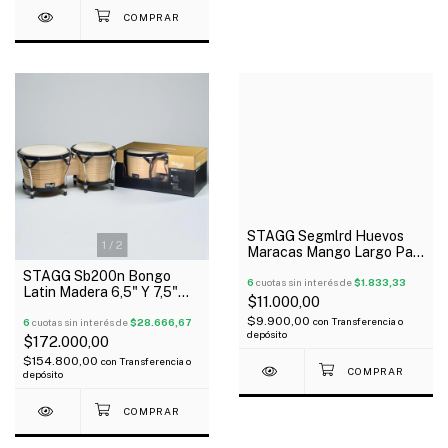
STAGG Segmlrd Huevos
1
/
2
Maracas Mango Largo Par
Color Rojo 20 Gramos
STAGG Sb200n Bongo
6
cuotas sin interés de
$1.833,33
Latin Madera 6,5" Y 7,5"
$11.000,00
Rims
$9.900,00
con
Transferencia o
6
cuotas sin interés de
$28.666,67
depósito
$172.000,00
$154.800,00
con
Transferencia o
depósito