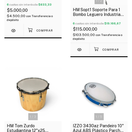
Para Estudiantina
1
/
2
6
cuotas sin interés de
$833,33
HM Sopt1 Soporte Para 1
$5.000,00
Bombo Leguero Industria
$4.500,00
con
Transferencia o
Nacional
depósito
6
cuotas sin interés de
$19.166,67
$115.000,00
$103.500,00
con
Transferencia o
depósito
1
/
3
1
/
5
HM Tom Zurdo
IZZO 3430az Pandeiro 10"
Estudiantina 12"x25
Azul ABS Plástico Parche