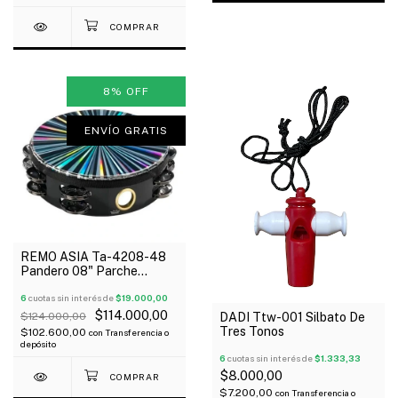
8
%
OFF
ENVÍO GRATIS
REMO ASIA Ta-4208-48
Pandero 08" Parche
Sintetico Hilera Sonajas
Dobles Radiante
6
cuotas sin interés de
$19.000,00
$114.000,00
DADI Ttw-001 Silbato De
$124.000,00
Tres Tonos
$102.600,00
con
Transferencia o
depósito
6
cuotas sin interés de
$1.333,33
$8.000,00
$7.200,00
con
Transferencia o