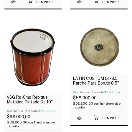
LATIN CUSTOM Lc-8.5
Parche Para Bongo 8.5"
6
cuotas sin interés de
$9.666,67
VSG Rp10mp Repique
$58.000,00
Metálico Pintado De 10"
$52.200,00
con
Transferencia o
depósito
6
cuotas sin interés de
$16.333,33
$98.000,00
$88.200,00
con
Transferencia o
depósito