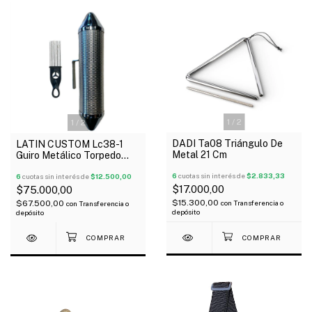
1
/
2
1
/
2
DADI Ta08 Triángulo De
LATIN CUSTOM Lc38-1
Metal 21 Cm
Guiro Metálico Torpedo
Con Raspador
6
cuotas sin interés de
$2.833,33
6
cuotas sin interés de
$12.500,00
$17.000,00
$75.000,00
$15.300,00
$67.500,00
con
Transferencia o
con
Transferencia o
depósito
depósito