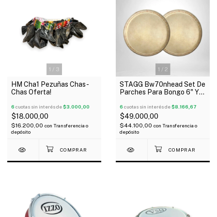
1
/
3
1
/
2
HM Cha1 Pezuñas Chas-
STAGG Bw70nhead Set De
Chas Oferta!
Parches Para Bongo 6" Y
7"
6
cuotas sin interés de
$3.000,00
6
cuotas sin interés de
$8.166,67
$18.000,00
$49.000,00
$16.200,00
$44.100,00
con
Transferencia o
con
Transferencia o
depósito
depósito