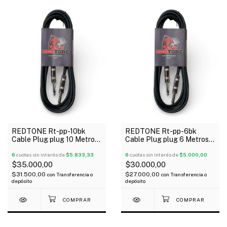
REDTONE Rt-pp-10bk
REDTONE Rt-pp-6bk
Cable Plug plug 10 Metros
Cable Plug plug 6 Metros
Metalico Negro
Metalico Negro
Termocontraible
6
cuotas sin interés de
$5.833,33
Termocontraible
6
cuotas sin interés de
$5.000,00
$35.000,00
$30.000,00
$31.500,00
$27.000,00
con
Transferencia o
con
Transferencia o
depósito
depósito