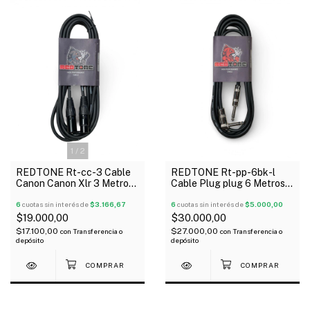
1
/
2
REDTONE Rt-cc-3 Cable
REDTONE Rt-pp-6bk-l
Canon Canon Xlr 3 Metros
Cable Plug plug 6 Metros
Metalico Negro
Metalico En L
6
cuotas sin interés de
$3.166,67
6
cuotas sin interés de
$5.000,00
$19.000,00
$30.000,00
$17.100,00
$27.000,00
con
Transferencia o
con
Transferencia o
depósito
depósito