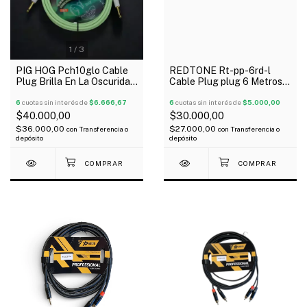
1
/
3
PIG HOG Pch10glo Cable
REDTONE Rt-pp-6rd-l
Plug Brilla En La Oscuridad
Cable Plug plug 6 Metros
Para Guitarra Bajo 3 Mts
Metalico En L Rojo
6
cuotas sin interés de
$6.666,67
6
cuotas sin interés de
$5.000,00
$40.000,00
$30.000,00
$36.000,00
$27.000,00
con
Transferencia o
con
Transferencia o
depósito
depósito