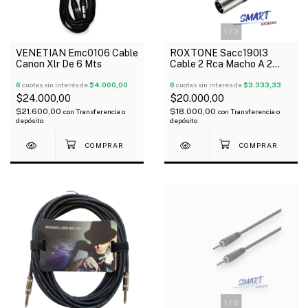
1
/
2
VENETIAN Emc0106 Cable
ROXTONE Sacc190l3
Canon Xlr De 6 Mts
Cable 2 Rca Macho A 2
Canon Xlr Macho De 3 Mts
6
cuotas sin interés de
$4.000,00
6
cuotas sin interés de
$3.333,33
$24.000,00
$20.000,00
$21.600,00
$18.000,00
con
Transferencia o
con
Transferencia o
depósito
depósito
1
/
2