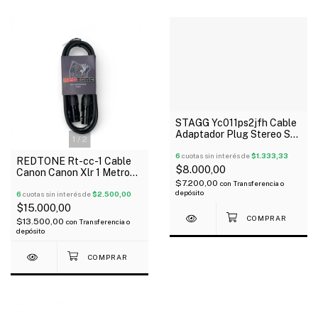
STAGG Yc011ps2jfh Cable
Adaptador Plug Stereo St
1
/
2
A 2 Mini Plug Hembra 0.10
mts
6
cuotas sin interés de
$1.333,33
REDTONE Rt-cc-1 Cable
$8.000,00
Canon Canon Xlr 1 Metro
$7.200,00
Metálico Negro
con
Transferencia o
depósito
6
cuotas sin interés de
$2.500,00
$15.000,00
$13.500,00
con
Transferencia o
depósito