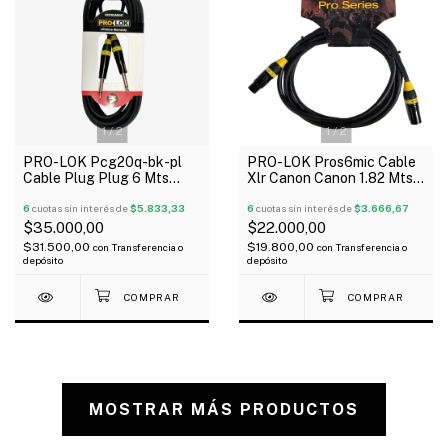
1
/
2
1
/
2
PRO-LOK Pcg20q-bk-pl
PRO-LOK Pros6mic Cable
Cable Plug Plug 6 Mts
Xlr Canon Canon 1.82 Mts
Para Instrumentos
8Mm Oferta!
Conector Amarillo
6
cuotas sin interés de
$5.833,33
6
cuotas sin interés de
$3.666,67
$35.000,00
$22.000,00
$31.500,00
$19.800,00
con
Transferencia o
con
Transferencia o
depósito
depósito
MOSTRAR MÁS PRODUCTOS