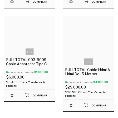
1
/
2
FULLTOTAL 003-9009
1
/
5
Cable Adaptador Tipo C A
Plug 3.5 Stereo Plug And
FULLTOTAL Cable Hdmi A
Play
6
cuotas sin interés de
$1.000,00
Hdmi De 15 Metros
$6.000,00
$5.400,00
6
cuotas sin interés de
$4.833,33
con
Transferencia o
depósito
$29.000,00
$26.100,00
con
Transferencia o
depósito