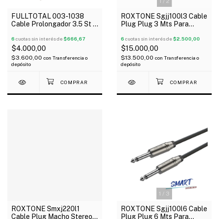
1
/
2
FULLTOTAL 003-1038
ROXTONE Sgjj100l3 Cable
Cable Prolongador 3.5 St A
Plug Plug 3 Mts Para
3.5 St Hembra 1.5 Mts
Instrumento
Extensión
6
cuotas sin interés de
$666,67
6
cuotas sin interés de
$2.500,00
$4.000,00
$15.000,00
$3.600,00
$13.500,00
con
Transferencia o
con
Transferencia o
depósito
depósito
1
/
3
ROXTONE Smxj220l1
ROXTONE Sgjj100l6 Cable
Cable Plug Macho Stereo
Plug Plug 6 Mts Para