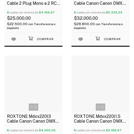
Cable 2 Plug Mono a 2 RCA
Cable Canon Canon DMX
Macho 3 Metros
Xlr 6 Metros Negro
6
cuotas sin interés de
$4.166,67
6
cuotas sin interés de
$5.333,33
$25.000,00
$32.000,00
$22.500,00
$28.800,00
con
Transferencia o
con
Transferencia o
depósito
depósito
1
/
3
1
/
3
ROXTONE Mdxx220l3
ROXTONE Mdxx220l1.5
Cable Canon Canon DMX
Cable Canon Canon DMX
Xlr 3 Metros Negro
Xlr 1.5 Metros Negro
6
cuotas sin interés de
$4.000,00
6
cuotas sin interés de
$3.166,67