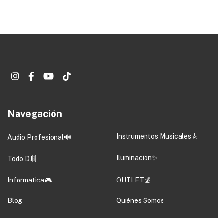
Navegación
Instrumentos Musicales🎸
Audio Profesional🔊
Iluminacion✨
Todo DJ🎚️
Informatica🎮
OUTLET💰
Blog
Quiénes Somos