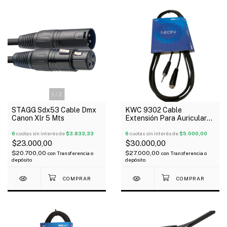
1
/
2
STAGG Sdx53 Cable Dmx
KWC 9302 Cable
Canon Xlr 5 Mts
Extensión Para Auriculares
3,5 St A 3,5 Hembra 6 Mts
6
cuotas sin interés de
$3.833,33
6
cuotas sin interés de
$5.000,00
$23.000,00
$30.000,00
$20.700,00
$27.000,00
con
Transferencia o
con
Transferencia o
depósito
depósito