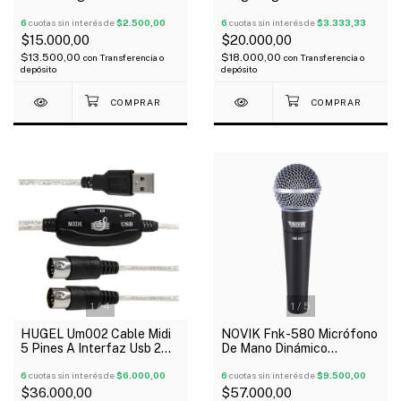
A Canon Xlr Hembra De 1
Instrumento
Metro
6
cuotas sin interés de
$2.500,00
6
cuotas sin interés de
$3.333,33
$15.000,00
$20.000,00
$13.500,00
$18.000,00
con
Transferencia o
con
Transferencia o
depósito
depósito
1
/
4
1
/
5
HUGEL Um002 Cable Midi
NOVIK Fnk-580 Micrófono
5 Pines A Interfaz Usb 2
De Mano Dinámico
Mts
Cardioide Unidireccional
6
cuotas sin interés de
$6.000,00
Cable
6
cuotas sin interés de
$9.500,00
$36.000,00
$57.000,00