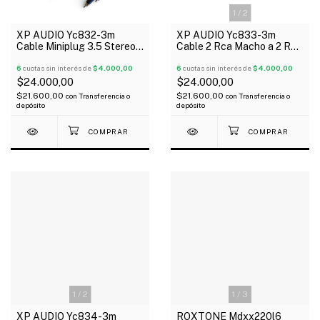
1
/
2
XP AUDIO Yc832-3m
XP AUDIO Yc833-3m
Cable Miniplug 3.5 Stereo
Cable 2 Rca Macho a 2 Rca
A 2 RcA Macho 3 Metros
Macho 3 Metros
6
cuotas sin interés de
$4.000,00
6
cuotas sin interés de
$4.000,00
$24.000,00
$24.000,00
$21.600,00
$21.600,00
con
Transferencia o
con
Transferencia o
depósito
depósito
1
/
2
1
/
3
XP AUDIO Yc834-3m
ROXTONE Mdxx220l6