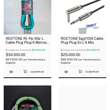
1
/
2
1
/
2
REDTONE Rt-Pp-6Gr-L
ROXTONE Sgjj110l6 Cable
Cable Plug Plug 6 Metros
Plug Plug En L 6 Mts
Metálico En L Verde
6
cuotas sin interés de
$5.000,00
6
cuotas sin interés de
$4.166,67
$30.000,00
$25.000,00
$27.000,00
$22.500,00
con
Transferencia o
con
Transferencia o
depósito
depósito