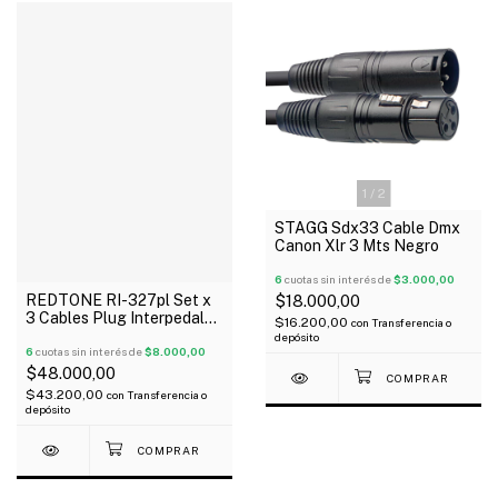
1
/
2
STAGG Sdx33 Cable Dmx
Canon Xlr 3 Mts Negro
6
cuotas sin interés de
$3.000,00
REDTONE RI-327pl Set x
$18.000,00
3 Cables Plug Interpedal
$16.200,00
con
Transferencia o
27 cm Angular Metálico
depósito
6
cuotas sin interés de
$8.000,00
$48.000,00
$43.200,00
con
Transferencia o
depósito