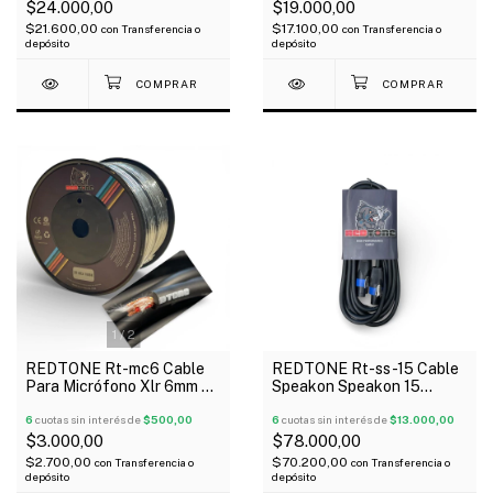
$24.000,00
$19.000,00
$21.600,00
$17.100,00
con
Transferencia o
con
Transferencia o
depósito
depósito
1
/
2
REDTONE Rt-mc6 Cable
REDTONE Rt-ss-15 Cable
Para Micrófono Xlr 6mm x
Speakon Speakon 15
Metro Negro
Metros 6mm
6
cuotas sin interés de
$500,00
6
cuotas sin interés de
$13.000,00
$3.000,00
$78.000,00
$2.700,00
$70.200,00
con
Transferencia o
con
Transferencia o
depósito
depósito