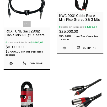
KWC 9001 Cable Rca A
Mini Plug Stereo 3,5 3 Mts
1
/
3
6
cuotas sin interés de
$4.166,67
$25.000,00
ROXTONE Sacc280l2
Cable Mini Plug 3.5 Stereo
$22.500,00
con
Transferencia o
A Plug 6.5 Stereo 2 Mts
depósito
6
cuotas sin interés de
$1.666,67
$10.000,00
$9.000,00
con
Transferencia o
depósito