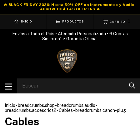
0
INICIO
PRODUCTOS
CARRITO
Envíos a Todo el País • Atención Personalizada • 6 Cuotas
Sin Interés• Garantía Oficial
Inicio
-
breadcrumbs.shop
-
breadcrumbs.audio
-
breadcrumbs.accesorios2
-
Cables
-
breadcrumbs.canon-plug
Cables