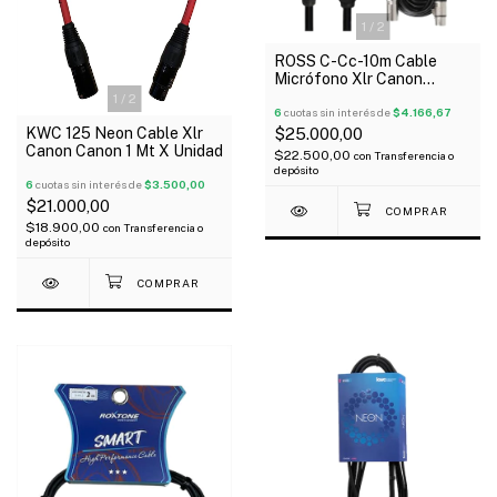
1
/
2
ROSS C-Cc-10m Cable
Micrófono Xlr Canon
Balanceado 10 Mts
1
/
2
6
cuotas sin interés de
$4.166,67
KWC 125 Neon Cable Xlr
$25.000,00
Canon Canon 1 Mt X Unidad
$22.500,00
con
Transferencia o
depósito
6
cuotas sin interés de
$3.500,00
$21.000,00
$18.900,00
con
Transferencia o
depósito