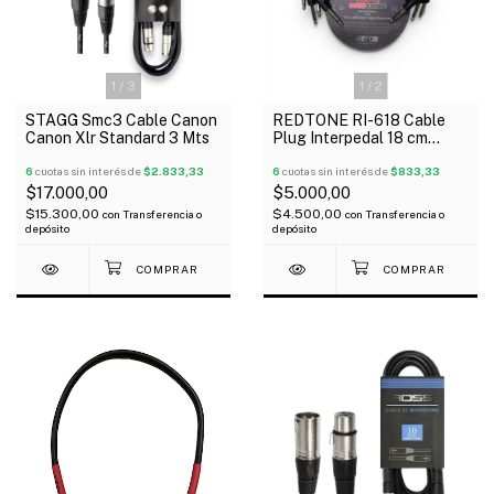
1
/
3
1
/
2
STAGG Smc3 Cable Canon
REDTONE RI-618 Cable
Canon Xlr Standard 3 Mts
Plug Interpedal 18 cm
Angular Negro x Unidad
6
cuotas sin interés de
$2.833,33
6
cuotas sin interés de
$833,33
$17.000,00
$5.000,00
$15.300,00
$4.500,00
con
Transferencia o
con
Transferencia o
depósito
depósito