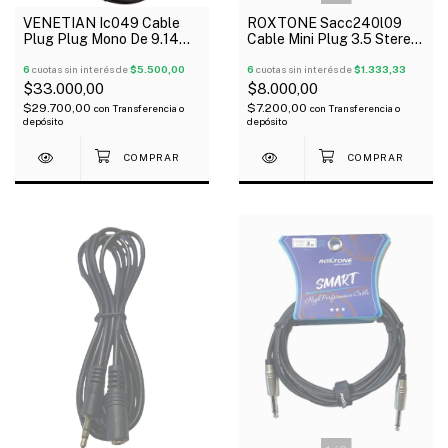
VENETIAN Ic049 Cable
ROXTONE Sacc240l09
Plug Plug Mono De 9.14
Cable Mini Plug 3.5 Stereo
Mts
A Mini Plug Stereo 0.9 Mts
6
cuotas sin interés de
$5.500,00
6
cuotas sin interés de
$1.333,33
$33.000,00
$8.000,00
$29.700,00
$7.200,00
con
Transferencia o
con
Transferencia o
depósito
depósito