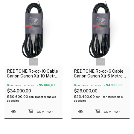
1
/
2
1
/
2
REDTONE Rt-cc-10 Cable
REDTONE Rt-cc-6 Cable
Canon Canon Xlr 10 Metros
Canon Canon Xlr 6 Metros
Metalico Negro
Metalico Negro
6
cuotas sin interés de
$5.666,67
6
cuotas sin interés de
$4.333,33
$34.000,00
$26.000,00
$30.600,00
$23.400,00
con
Transferencia o
con
Transferencia o
depósito
depósito