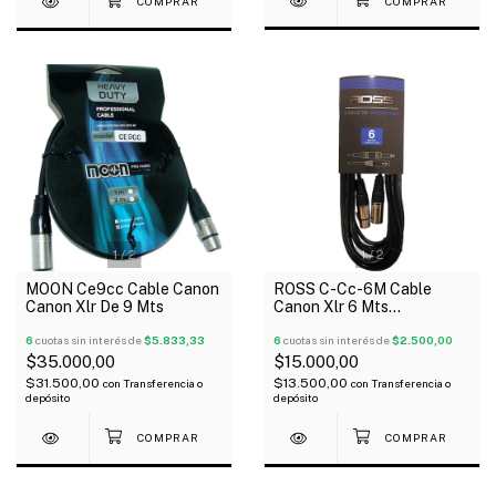
1
/
2
1
/
2
MOON Ce9cc Cable Canon
ROSS C-Cc-6M Cable
Canon Xlr De 9 Mts
Canon Xlr 6 Mts
Balanceado Conector
6
cuotas sin interés de
$5.833,33
Metálico
6
cuotas sin interés de
$2.500,00
$35.000,00
$15.000,00
$31.500,00
$13.500,00
con
Transferencia o
con
Transferencia o
depósito
depósito