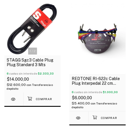
1
/
2
STAGG Sgc3 Cable Plug
Plug Standard 3 Mts
6
cuotas sin interés de
$2.333,33
REDTONE RI-622c Cable
$14.000,00
Plug Interpedal 22 cm
$12.600,00
con
Transferencia o
Angular Colores x Unidad
depósito
6
cuotas sin interés de
$1.000,00
$6.000,00
$5.400,00
con
Transferencia o
depósito