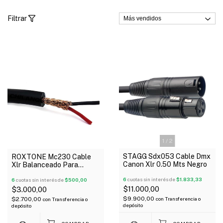
Filtrar
1
/
2
STAGG Sdx053 Cable Dmx
ROXTONE Mc230 Cable
Canon Xlr 0.50 Mts Negro
Xlr Balanceado Para
Micrófono 6,2Mm X Metro
6
cuotas sin interés de
$1.833,33
6
cuotas sin interés de
$500,00
$11.000,00
$3.000,00
$9.900,00
$2.700,00
con
Transferencia o
con
Transferencia o
depósito
depósito