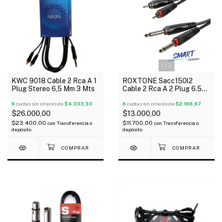
1
/
3
KWC 9018 Cable 2 Rca A 1
ROXTONE Sacc150l2
Plug Stereo 6,5 Mm 3 Mts
Cable 2 Rca A 2 Plug 6.5
Mono 2 Mts
6
cuotas sin interés de
$4.333,33
6
cuotas sin interés de
$2.166,67
$26.000,00
$13.000,00
$23.400,00
$11.700,00
con
Transferencia o
con
Transferencia o
depósito
depósito