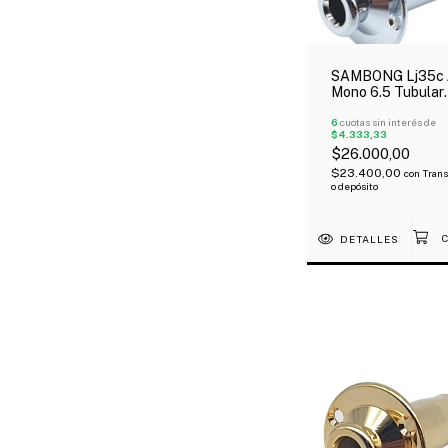
SAMBONG Lj35c 
Mono 6.5 Tubular
Acústica Tipo Ta
Cromado
6
cuotas sin interés de
$4.333,33
$26.000,00
$23.400,00
con
Trans
o depósito
DETALLES