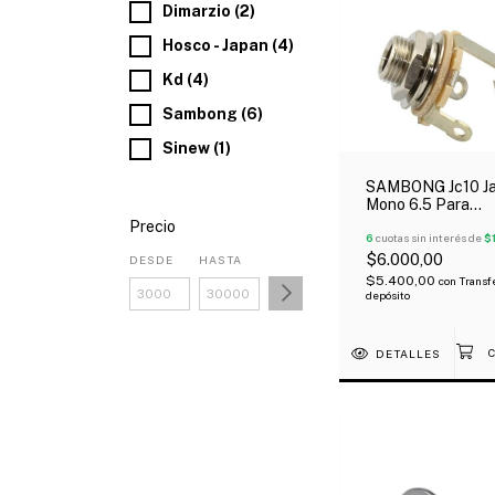
Dimarzio (2)
Hosco - Japan (4)
Kd (4)
Sambong (6)
Sinew (1)
SAMBONG Jc10 J
Mono 6.5 Para
Instrumento
Precio
6
cuotas sin interés de
$
$6.000,00
DESDE
HASTA
$5.400,00
con
Transf
depósito
DETALLES