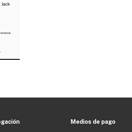
 Jack
ferencia
S
gación
Medios de pago