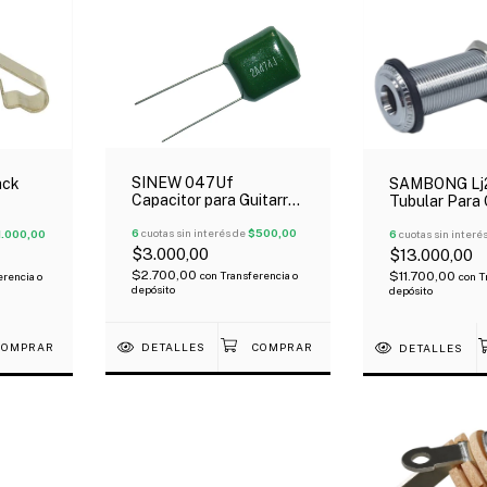
SINEW 047Uf
ack
SAMBONG Lj2
Capacitor para Guitarra
Tubular Para 
Bajo Electrónica
Eléctrica Ba
6
cuotas sin interés de
$500,00
1.000,00
6
cuotas sin interé
$3.000,00
$13.000,00
$2.700,00
$11.700,00
con
Transferencia o
erencia o
con
T
depósito
depósito
DETALLES
DETALLES