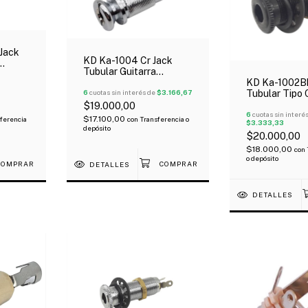
Jack
KD Ka-1004 Cr Jack
Tubular Guitarra
kamine
Acustica Tipo Folk
KD Ka-1002B
Cromado
6
cuotas sin interés de
$3.166,67
Tubular Tipo 
Metalico Neg
$19.000,00
6
cuotas sin interé
$17.100,00
ferencia
con
Transferencia o
$3.333,33
depósito
$20.000,00
$18.000,00
con
o depósito
DETALLES
DETALLES