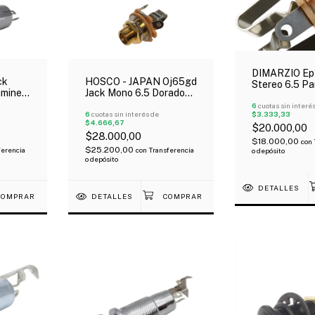
DIMARZIO Ep
ck
HOSCO - JAPAN Oj65gd
Stereo 6.5 Pa
amine
Jack Mono 6.5 Dorado
Instrumento
Japon
6
cuotas sin interé
$3.333,33
6
cuotas sin interés de
$4.666,67
$20.000,00
$28.000,00
$18.000,00
con
$25.200,00
ferencia
con
Transferencia
o depósito
o depósito
DETALLES
DETALLES