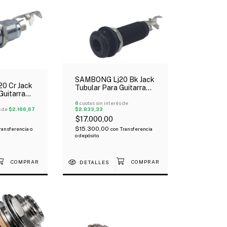
SAMBONG Lj20 Bk Jack
0 Cr Jack
Tubular Para Guitarra
Guitarra
Eléctrica Bajo Negro
jo Cromado
6
cuotas sin interés de
s de
$2.166,67
$2.833,33
$17.000,00
$15.300,00
ransferencia o
con
Transferencia
o depósito
DETALLES