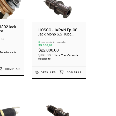
1302 Jack
HOSCO - JAPAN Ep108
ra
Jack Mono 6.5 Tubo
Eléctrica Bajo
s de
Niquelado
6
cuotas sin interés de
$3.666,67
$22.000,00
Transferencia
$19.800,00
con
Transferencia
o depósito
DETALLES