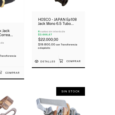
HOSCO - JAPAN Ep108
Jack Mono 6.5 Tubo
Eléctrica Bajo Negro
k Jack
6
cuotas sin interés de
$3.666,67
Correa
ro
$22.000,00
s de
$19.800,00
con
Transferencia
o depósito
Transferencia
DETALLES
SIN STOCK