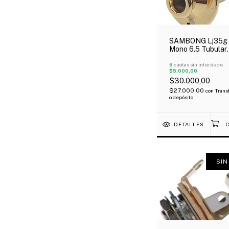
SAMBONG Lj35g 
Mono 6.5 Tubular
Acústica Tipo Ta
Dorado
6
cuotas sin interés de
$5.000,00
$30.000,00
$27.000,00
con
Trans
o depósito
DETALLES
SIN