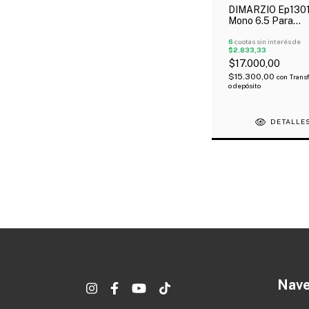
DIMARZIO Ep1301
Mono 6.5 Para
Instrumento
6
cuotas sin interés de
$2.833,33
$17.000,00
$15.300,00
con
Trans
o depósito
DETALLE
Nave