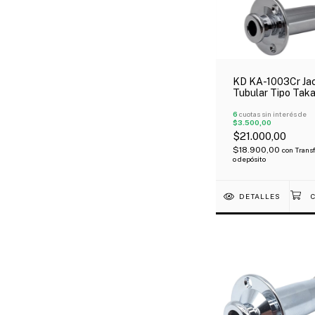
KD KA-1003Cr Ja
Tubular Tipo Tak
Cromado
6
cuotas sin interés de
$3.500,00
$21.000,00
$18.900,00
con
Trans
o depósito
DETALLES