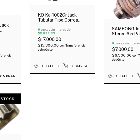
KD Ka-1002Cr Jack
Tubular Tipo Correa
Jack
Metalico Cromado
SAMBONG Jc2
6
cuotas sin interés de
Stereo 6.5 Pa
$2.833,33
kamine
Instrumento
$17.000,00
6
cuotas sin interé
$15.300,00
con
Transferencia
$7.000,00
o depósito
$6.300,00
ferencia
con
T
depósito
DETALLES
DETALLES
 STOCK