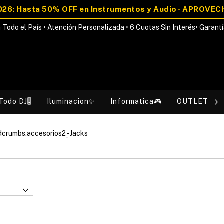
 Todo el País • Atención Personalizada • 6 Cuotas Sin Interés• Garantí
Todo DJ🎚️
Iluminacion✨
Informatica🎮
OUTLET💰
dcrumbs.accesorios2
-
Jacks