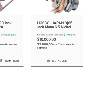
0 Jack
HOSCO - JAPAN Oj65
ra
Jack Mono 6.5 Nickel
Japón
s de
$1.166,67
6
cuotas sin interés de
$1.666,67
$10.000,00
$9.000,00
ransferencia o
con
Transferencia o
depósito
DETALLES