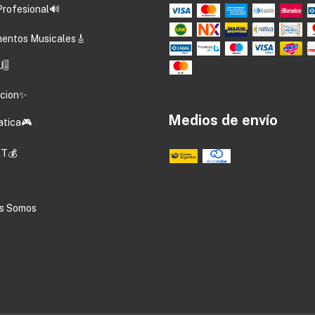
Profesional🔊
mentos Musicales🎸
🎚️
acion✨
Medios de envío
atica🎮
T💰
s Somos