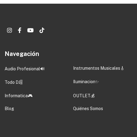
Navegación
Instrumentos Musicales🎸
Audio Profesional🔊
Iluminacion✨
Todo DJ🎚️
Informatica🎮
OUTLET💰
Blog
Quiénes Somos