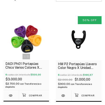
50
%
OFF
1
/
5
DADI Ph01 Portapúas
HM P2 Portapúas Llavero
Chico Varios Colores X
Color Negro X Unidad
Unidad
Outlet!
6
cuotas sin interés de
$500,00
6
cuotas sin interés de
$166,67
$3.000,00
$1.000,00
$2.000,00
$2.700,00
$900,00
con
Transferencia o
con
Transferencia o
depósito
depósito