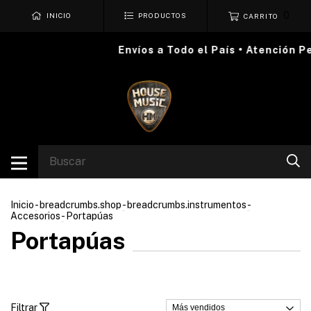
0
INICIO
PRODUCTOS
CARRITO
Envíos a Todo el País • Atención P
Inicio
-
breadcrumbs.shop
-
breadcrumbs.instrumentos
-
Accesorios
-
Portapúas
Portapúas
Filtrar