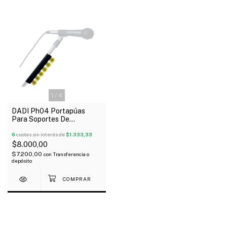
1
/
4
DADI Ph04 Portapúas
Para Soportes De
Micrófonos
6
cuotas sin interés de
$1.333,33
$8.000,00
$7.200,00
con
Transferencia o
depósito