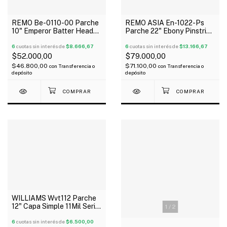
REMO Be-0110-00 Parche
REMO ASIA En-1022-Ps
10" Emperor Batter Head
Parche 22" Ebony Pinstripe
Coated
Negro 2 Capas
6
cuotas sin interés de
$8.666,67
6
cuotas sin interés de
$13.166,67
$52.000,00
$79.000,00
$46.800,00
$71.100,00
con
Transferencia o
con
Transferencia o
depósito
depósito
WILLIAMS Wvt112 Parche
12" Capa Simple 11Mil Serie
1
/
2
Vintage
6
cuotas sin interés de
$6.500,00