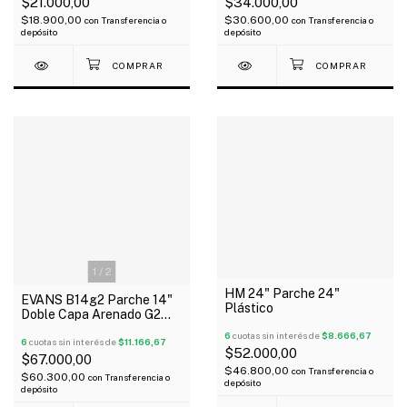
$21.000,00
$34.000,00
$18.900,00
$30.600,00
con
Transferencia o
con
Transferencia o
depósito
depósito
1
/
2
HM 24" Parche 24"
EVANS B14g2 Parche 14"
Plástico
Doble Capa Arenado G2
Usa
6
cuotas sin interés de
$8.666,67
6
cuotas sin interés de
$11.166,67
$52.000,00
$67.000,00
$46.800,00
con
Transferencia o
$60.300,00
con
Transferencia o
depósito
depósito