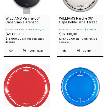
1
/
2
WILLIAMS Parche 06"
WILLIAMS Parche 06"
Capa Simple Arenado
Capa Doble Serie Target
Negro Serie Density
Clear
6
cuotas sin interés de
$3.500,00
6
cuotas sin interés de
$2.666,67
$21.000,00
$16.000,00
$18.900,00
$14.400,00
con
Transferencia o
con
Transferencia o
depósito
depósito