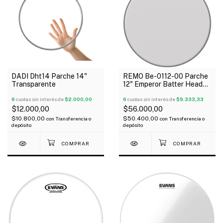
DADI Dht14 Parche 14"
REMO Be-0112-00 Parche
Transparente
12" Emperor Batter Head
Coated Arenado
6
cuotas sin interés de
$2.000,00
6
cuotas sin interés de
$9.333,33
$12.000,00
$56.000,00
$10.800,00
$50.400,00
con
Transferencia o
con
Transferencia o
depósito
depósito