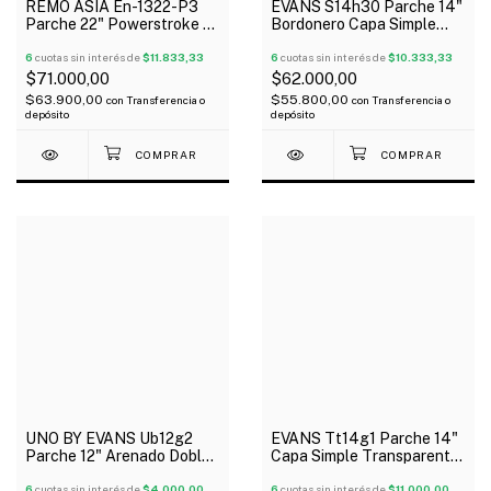
REMO ASIA En-1322-P3
EVANS S14h30 Parche 14"
Parche 22" Powerstroke 3
Bordonero Capa Simple
Clear
Usa
6
cuotas sin interés de
$11.833,33
6
cuotas sin interés de
$10.333,33
$71.000,00
$62.000,00
$63.900,00
$55.800,00
con
Transferencia o
con
Transferencia o
depósito
depósito
UNO BY EVANS Ub12g2
EVANS Tt14g1 Parche 14"
Parche 12" Arenado Doble
Capa Simple Transparente
Capa G2
G1
6
cuotas sin interés de
$4.000,00
6
cuotas sin interés de
$11.000,00