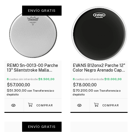
ENVÍO GRATIS
REMO Sn-0013-00 Parche
EVANS B12onx2 Parche 12"
13" Silentstroke Malla
Color Negro Arenado Capa
Silenciosa
Doble
6
cuotas sin interés de
$9.500,00
6
cuotas sin interés de
$13.000,00
$57.000,00
$78.000,00
$51.300,00
$70.200,00
con
Transferencia o
con
Transferencia o
depósito
depósito
ENVÍO GRATIS