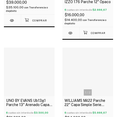
IZZO 176 Parche 12" Opaco
$39.000,00
$35.100,00
con
Transferencia o
6
cuotas sin interés de
$2.666,67
depósito
$16.000,00
$14.400,00
con
Transferencia o
depósito
1
/
2
UNO BY EVANS Ub13g1
WILLIAMS Mil22 Parche
Parche 13" Arenado Capa
22" Capa Simple Serie
Simple G1
Murga
6
cuotas sin interés de
$3.500,00
6
cuotas sin interés de
$5.666,67