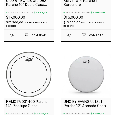
UNO BY EVANS Utt10g2
RMV Pre14 Parche 14"
Parche 10" Doble Capa
Bordonero
Transparente G2
6
cuotas sin interés de
$2.833,33
6
cuotas sin interés de
$2.500,00
$17.000,00
$15.000,00
$15.300,00
$13.500,00
con
Transferencia o
con
Transferencia o
depósito
depósito
REMO Ps031400 Parche
UNO BY EVANS Ub12g1
14" Pinstripe Clear
Parche 12" Arenado Capa
Transparente 2 Capas
Simple G1
6
cuotas sin interés de
$13.666,67
6
cuotas sin interés de
$3.166,67