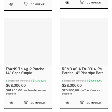
EVANS Tt14g12 Parche
REMO ASIA En-0314-Ps
14" Capa Simple
Parche 14" Pinstripe Batter
Transparente G12
Head Clear
6
cuotas sin interés de
$11.333,33
6
cuotas sin interés de
$4.666,67
$68.000,00
$28.000,00
$61.200,00
$25.200,00
con
Transferencia o
con
Transferencia o
depósito
depósito