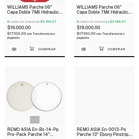
WILLIAMS Parche 06"
WILLIAMS Parche 06"
Capa Doble 7Mil Hidraulico
Capa Doble 7Mil Hidraulico
Rojo Serie Target
Azul Serie Target
6
cuotas sin interés de
$3.166,67
6
cuotas sin interés de
$3.166,67
$19.000,00
$19.000,00
$17.100,00
$17.100,00
con
Transferencia o
con
Transferencia o
depósito
depósito
1
/
2
REMO ASIA En-0013-Ps
REMO ASIA En-Bs-14-Pp
Parche 13" Ebony Pinstripe
Pro-Pack Parche 14"