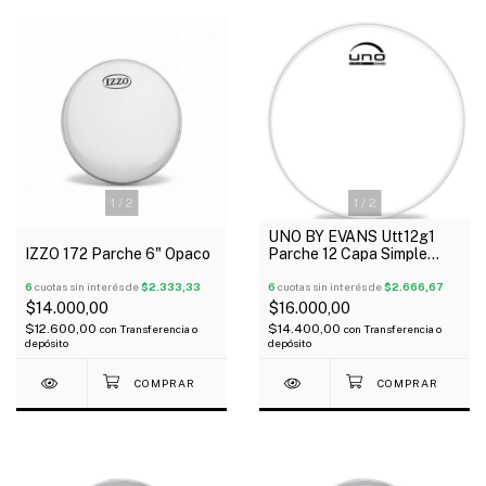
1
/
2
1
/
2
UNO BY EVANS Utt12g1
IZZO 172 Parche 6" Opaco
Parche 12 Capa Simple
Transparente G1
6
cuotas sin interés de
$2.333,33
6
cuotas sin interés de
$2.666,67
$14.000,00
$16.000,00
$12.600,00
$14.400,00
con
Transferencia o
con
Transferencia o
depósito
depósito