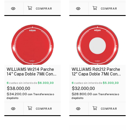
WILLIAMS Wr214 Parche
WILLIAMS Rdt212 Parche
14" Capa Doble 7Mil Con
12" Capa Doble 7Mil Con
Aceite Rojo Serie Target
Aceite Rojo Serie Target
6
cuotas sin interés de
$6.333,33
Dot
6
cuotas sin interés de
$5.333,33
$38.000,00
$32.000,00
$34.200,00
$28.800,00
con
Transferencia o
con
Transferencia o
depósito
depósito