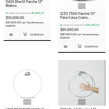
DADI Dhw12 Parche 12"
Blanco
1
/
2
6
cuotas sin interés de
$1.666,67
IZZO 7550 Parche 10"
Para Cuica Cuero
$10.000,00
Completo
$9.000,00
con
Transferencia o
6
cuotas sin interés de
$15.166,67
depósito
$91.000,00
$81.900,00
con
Transferencia o
depósito
1
/
3
1
/
2