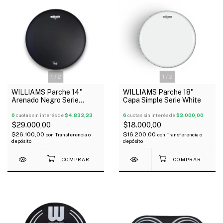
1
/
2
1
/
2
WILLIAMS Parche 14"
WILLIAMS Parche 18"
Arenado Negro Serie
Capa Simple Serie White
Density
6
cuotas sin interés de
$4.833,33
6
cuotas sin interés de
$3.000,00
$29.000,00
$18.000,00
$26.100,00
$16.200,00
con
Transferencia o
con
Transferencia o
depósito
depósito