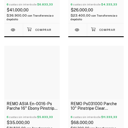
Negro 2 Capas
Coated + 14" Bordonero
6
cuotas sin interés de
$4.333,33
6
cuotas sin interés de
$6.833,33
$26.000,00
$41.000,00
$23.400,00
$36.900,00
con
Transferencia o
con
Transferencia o
depósito
depósito
REMO ASIA En-0016-Ps
REMO Ps031000 Parche
Parche 16" Ebony Pinstripe
10" Pinstripe Clear
Negro 2 Capas
Transparente 2 Capas
6
cuotas sin interés de
$5.833,33
6
cuotas sin interés de
$11.333,33
$35.000,00
$68.000,00