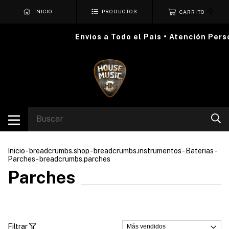
0
INICIO
PRODUCTOS
CARRITO
Envíos a Todo el País • Atención Persona
Inicio
-
breadcrumbs.shop
-
breadcrumbs.instrumentos
-
Baterias
-
Parches
-
breadcrumbs.parches
Parches
Filtrar