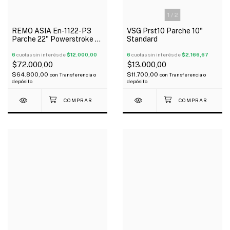
1
/
2
REMO ASIA En-1122-P3
VSG Prst10 Parche 10"
Parche 22" Powerstroke 3
Standard
Coated Arenado 1 Capa
6
cuotas sin interés de
$12.000,00
6
cuotas sin interés de
$2.166,67
$72.000,00
$13.000,00
$64.800,00
$11.700,00
con
Transferencia o
con
Transferencia o
depósito
depósito