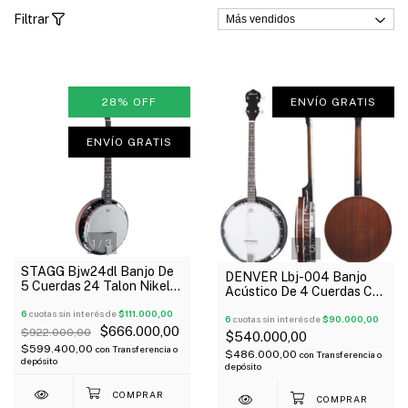
Filtrar
28
%
OFF
ENVÍO GRATIS
ENVÍO GRATIS
1
/
3
1
/
5
STAGG Bjw24dl Banjo De
DENVER Lbj-004 Banjo
5 Cuerdas 24 Talon Nikel
Acústico De 4 Cuerdas Con
Oferta!
Funda Oferta!
6
cuotas sin interés de
$111.000,00
6
cuotas sin interés de
$90.000,00
$666.000,00
$922.000,00
$540.000,00
$599.400,00
con
Transferencia o
$486.000,00
con
Transferencia o
depósito
depósito