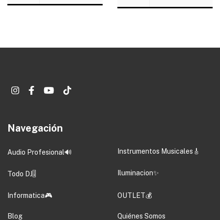
Navegación
Instrumentos Musicales🎸
Audio Profesional🔊
Iluminacion✨
Todo DJ🎚️
Informatica🎮
OUTLET💰
Blog
Quiénes Somos