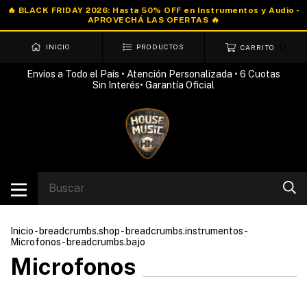
0
INICIO
PRODUCTOS
CARRITO
Envíos a Todo el País • Atención Personalizada • 6 Cuotas
Sin Interés• Garantía Oficial
Inicio
-
breadcrumbs.shop
-
breadcrumbs.instrumentos
-
Microfonos
-
breadcrumbs.bajo
Microfonos