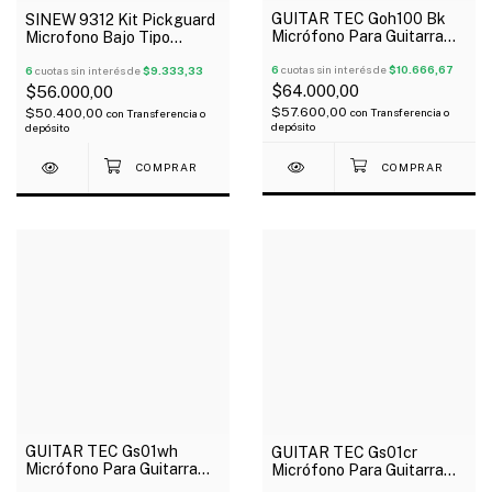
GUITAR TEC Goh100 Bk
SINEW 9312 Kit Pickguard
Micrófono Para Guitarra
Microfono Bajo Tipo
Doble Bobina X 2
Precision Blanco
6
cuotas sin interés de
$10.666,67
6
cuotas sin interés de
$9.333,33
$64.000,00
$56.000,00
$57.600,00
$50.400,00
con
Transferencia o
con
Transferencia o
depósito
depósito
GUITAR TEC Gs01wh
GUITAR TEC Gs01cr
Micrófono Para Guitarra
Micrófono Para Guitarra
Tipo Stratocaster X 3
Tipo Stratocaster X 3