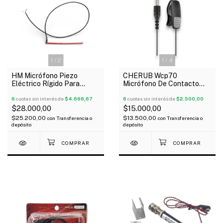
1
/
2
1
/
4
HM Micrófono Piezo
CHERUB Wcp70
Eléctrico Rígido Para
Micrófono De Contacto
Guitarra Acústica
Para Instrumentos
6
cuotas sin interés de
$4.666,67
Acústicos
6
cuotas sin interés de
$2.500,00
$28.000,00
$15.000,00
$25.200,00
$13.500,00
con
Transferencia o
con
Transferencia o
depósito
depósito