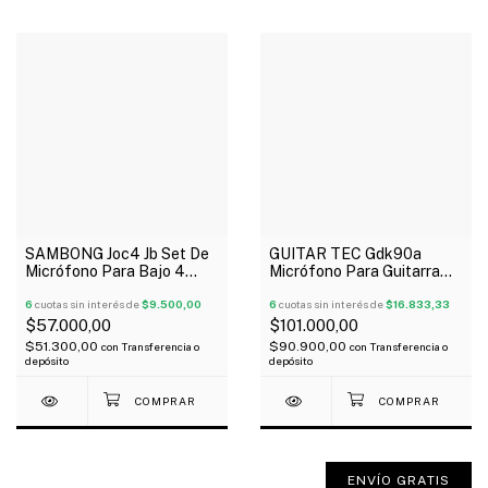
SAMBONG Joc4 Jb Set De
GUITAR TEC Gdk90a
Micrófono Para Bajo 4
Micrófono Para Guitarra
Cuerdas Jazz Bass X 2
Soapbar Alnico V5 X 2
Oferta!
6
cuotas sin interés de
$9.500,00
Crema
6
cuotas sin interés de
$16.833,33
$57.000,00
$101.000,00
$51.300,00
$90.900,00
con
Transferencia o
con
Transferencia o
depósito
depósito
ENVÍO GRATIS