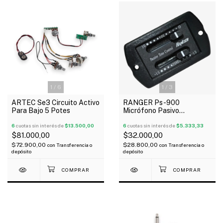
1
/
6
1
/
3
ARTEC Se3 Circuito Activo
RANGER Ps-900
Para Bajo 5 Potes
Micrófono Pasivo
Ecualizador Para Guitarra
6
cuotas sin interés de
$13.500,00
Volumen y Tono
6
cuotas sin interés de
$5.333,33
$81.000,00
$32.000,00
$72.900,00
$28.800,00
con
Transferencia o
con
Transferencia o
depósito
depósito