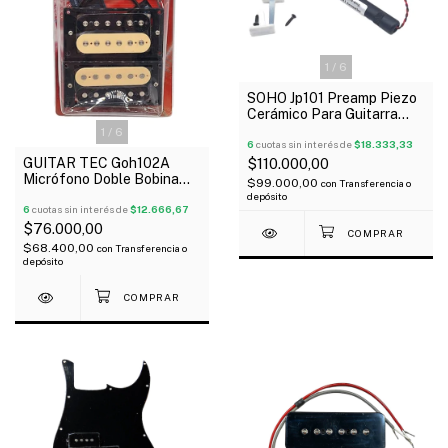
1
/
6
SOHO Jp101 Preamp Piezo
Cerámico Para Guitarra
Acústica Oferta!
1
/
6
6
cuotas sin interés de
$18.333,33
GUITAR TEC Goh102A
$110.000,00
Micrófono Doble Bobina
$99.000,00
con
Transferencia o
Zebra Alnico V5 x 2
depósito
6
cuotas sin interés de
$12.666,67
$76.000,00
$68.400,00
con
Transferencia o
depósito