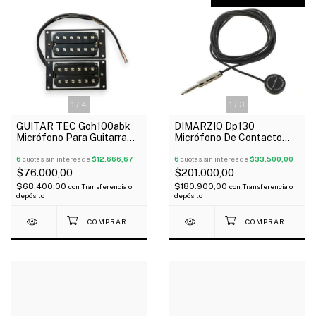
1
/
4
1
/
3
GUITAR TEC Goh100abk
DIMARZIO Dp130
Micrófono Para Guitarra
Micrófono De Contacto
Doble Bobina Alnico V5 X 2
Para Guitarra Acústica
6
cuotas sin interés de
$12.666,67
Oferta!
6
cuotas sin interés de
$33.500,00
$76.000,00
$201.000,00
$68.400,00
$180.900,00
con
Transferencia o
con
Transferencia o
depósito
depósito