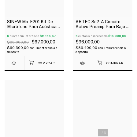
ARTEC Se2-A Circuito
SINEW Ma-E201 Kit De
Activo Preamp Para Bajo 3
Micrófono Para Acústica
Potes
Con Tono Y Volumen
6
cuotas sin interés de
$16.000,00
Oferta!
6
cuotas sin interés de
$11.166,67
$96.000,00
$67.000,00
$85.000,00
$86.400,00
$60.300,00
con
Transferencia o
con
Transferencia o
depósito
depósito
1
/
6