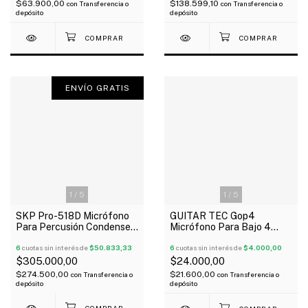
$63.900,00
$138.599,10
con
Transferencia o
con
Transferencia o
depósito
depósito
ENVÍO GRATIS
1
/
5
1
/
5
SKP Pro-518D Micrófono
GUITAR TEC Gop4
Para Percusión Condenser
Micrófono Para Bajo 4
Soporte Oferta!
Cuerdas Precision X 2
6
cuotas sin interés de
$50.833,33
6
cuotas sin interés de
$4.000,00
$305.000,00
$24.000,00
$274.500,00
$21.600,00
con
Transferencia o
con
Transferencia o
depósito
depósito