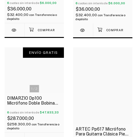
Blanco
6
cuotas sin interés de
$6.000,00
Crema
6
cuotas sin interés de
$6.000,00
$36.000,00
$36.000,00
$32.400,00
$32.400,00
con
Transferencia o
con
Transferencia o
depósito
depósito
ENVÍO GRATIS
1
/
2
DIMARZIO Dp100
Micrófono Doble Bobina
Super Distorsion Para
Guitarra Oferta!
6
cuotas sin interés de
$47.833,33
$287.000,00
$258.300,00
con
Transferencia o
depósito
ARTEC Pp617 Micrófono
Para Guitarra Clásica Piezo