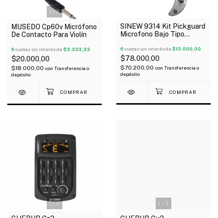
1
/
3
SINEW 9314 Kit Pickguard
MUSEDO Cp60v Micrófono
Microfono Bajo Tipo
De Contacto Para Violín
Precision Pearl Wp
6
cuotas sin interés de
$13.000,00
6
cuotas sin interés de
$3.333,33
$78.000,00
$20.000,00
$70.200,00
$18.000,00
con
Transferencia o
con
Transferencia o
depósito
depósito
1
/
3
1
/
3