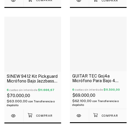
GUITAR TEC Goj4a
SINEW 9412 Kit Pickguard
Micrófono Para Bajo 4
Micrófono Bajo Jazzbass
Cuerdas Jazz Bass Alnico
Blanco
V5 X 2
6
cuotas sin interés de
$11.500,00
6
cuotas sin interés de
$11.666,67
$69.000,00
$70.000,00
$62.100,00
$63.000,00
con
Transferencia o
con
Transferencia o
depósito
depósito