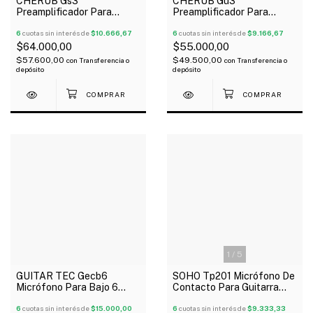
CHERUB Gs3
CHERUB Gu3
Preamplificador Para
Preamplificador Para
Guitarra 4 Bandas Con
Ukelele 3 Bandas Afinador
Afinador
6
cuotas sin interés de
$10.666,67
Oferta!
6
cuotas sin interés de
$9.166,67
$64.000,00
$55.000,00
$57.600,00
$49.500,00
con
Transferencia o
con
Transferencia o
depósito
depósito
1
/
5
GUITAR TEC Gecb6
SOHO Tp201 Micrófono De
Micrófono Para Bajo 6
Contacto Para Guitarra
Cuerdas Activo Soapbar X 1
Acústica Clásica 3 Mts
6
cuotas sin interés de
$15.000,00
6
cuotas sin interés de
$9.333,33