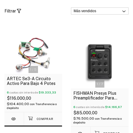
Filtrar
1
/
5
ARTEC Se3-A Circuito
Activo Para Bajo 4 Potes
1
/
7
6
cuotas sin interés de
$19.333,33
FISHMAN Presys Plus
Preamplificador Para
$116.000,00
Guitarra 4 Bandas Afinador
$104.400,00
con
Transferencia o
6
cuotas sin interés de
$14.166,67
depósito
$85.000,00
$76.500,00
con
Transferencia o
depósito