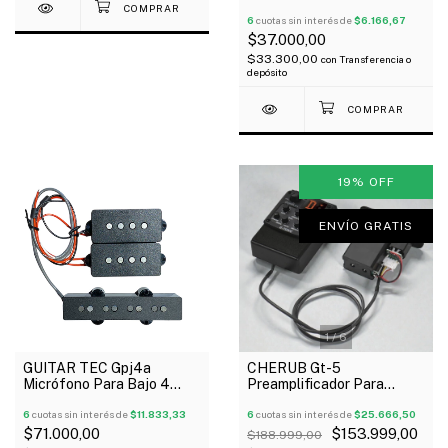
Nylon
6
cuotas sin interés de
$6.166,67
$37.000,00
$33.300,00
con
Transferencia o
depósito
19
%
OFF
ENVÍO GRATIS
1
/
6
GUITAR TEC Gpj4a
CHERUB Gt-5
Micrófono Para Bajo 4
Preamplificador Para
Cuerdas Precision
Guitarra 3 Bandas Afinador
Jazzbass Alnico Vx 2
6
cuotas sin interés de
$11.833,33
Oferta!
6
cuotas sin interés de
$25.666,50
$71.000,00
$153.999,00
$188.999,00