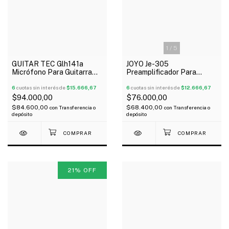
1
/
5
GUITAR TEC Glh141a
JOYO Je-305
Micrófono Para Guitarra
Preamplificador Para
Doble Bobina Cromado
Guitarra De 5 Bandas Con
Alnico V5 X 2
6
cuotas sin interés de
$15.666,67
Afinador Oferta!
6
cuotas sin interés de
$12.666,67
$94.000,00
$76.000,00
$84.600,00
$68.400,00
con
Transferencia o
con
Transferencia o
depósito
depósito
21
%
OFF