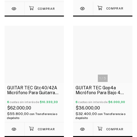
1
/
5
GUITAR TEC Gtc40/42A
GUITAR TEC Gop4a
Micrófono Para Guitarra
Micrófono Para Bajo 4
Telecaster Alnico V5 X 2
Cuerdas Precision Alnico
6
cuotas sin interés de
$10.333,33
V5 X 2
6
cuotas sin interés de
$6.000,00
$62.000,00
$36.000,00
$55.800,00
$32.400,00
con
Transferencia o
con
Transferencia o
depósito
depósito