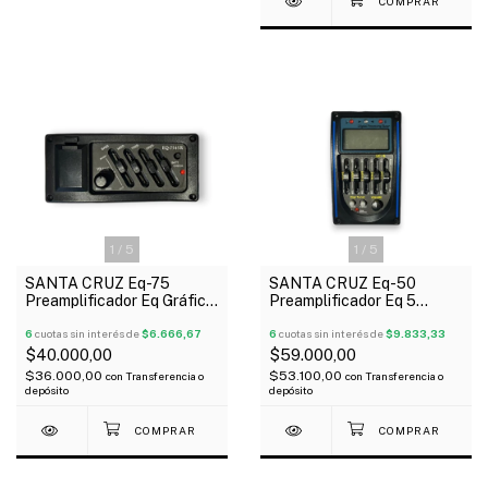
1
/
5
1
/
5
SANTA CRUZ Eq-75
SANTA CRUZ Eq-50
Preamplificador Eq Gráfico
Preamplificador Eq 5
4 Bandas Plug
Bandas Con Display Canon
6
cuotas sin interés de
$6.666,67
Plug Afinador
6
cuotas sin interés de
$9.833,33
$40.000,00
$59.000,00
$36.000,00
$53.100,00
con
Transferencia o
con
Transferencia o
depósito
depósito