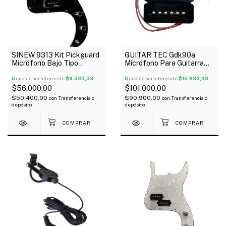
SINEW 9313 Kit Pickguard
GUITAR TEC Gdk90a
Micrófono Bajo Tipo
Micrófono Para Guitarra
Precision Negro
Soapbar Alnico V5 X 2 Bk
6
cuotas sin interés de
$9.333,33
6
cuotas sin interés de
$16.833,33
$56.000,00
$101.000,00
$50.400,00
$90.900,00
con
Transferencia o
con
Transferencia o
depósito
depósito