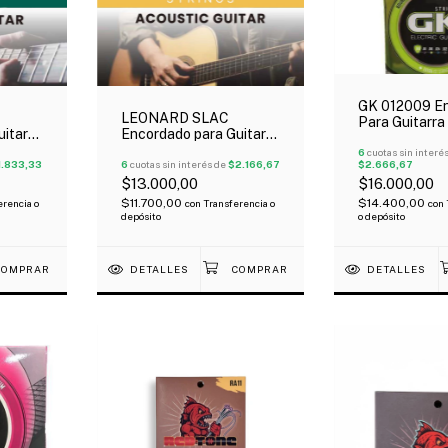
GK 012009 E
LEONARD SLAC
Para Guitarra
itarra
Encordado para Guitarra
09-042 Extra
Plated
Acústica Phosphor
6
cuotas sin interé
1.833,33
Bronce 010-48
6
cuotas sin interés de
$2.166,67
$2.666,67
$13.000,00
$16.000,00
$11.700,00
$14.400,00
erencia o
con
Transferencia o
con
depósito
o depósito
DETALLES
DETALLES