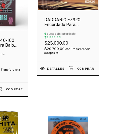
DADDARIO EZ920
Encordado Para
Guitarra Acústica 012-
054 Bronce 85/15
6
cuotas sin interés de
$3.833,33
40-100
$23.000,00
ra Bajo
$20.700,00
con
Transferencia
uerdas
o depósito
s de
DETALLES
Transferencia