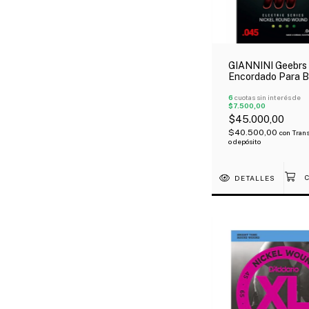
GIANNINI Geebrs
Encordado Para B
Eléctrico 4 Cuerd
045-0100
6
cuotas sin interés de
$7.500,00
$45.000,00
$40.500,00
con
Trans
o depósito
DETALLES