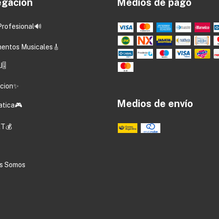
gación
Medios de pago
Profesional🔊
mentos Musicales🎸
🎚️
acion✨
Medios de envío
atica🎮
T💰
s Somos