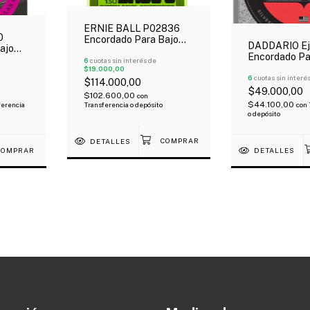
ERNIE BALL P02836
0
Encordado Para Bajo
DADDARIO E
ajo
Eléctrico 5 Cuerdas
Encordado Pa
as
Slinky Nickel Wound 45-
6
cuotas sin interés de
Guitarra Clás
$19.000,00
uel
130
Arte Tensión
6
cuotas sin interé
$114.000,00
Nylon Entorc
$49.000,00
$102.600,00
con
$44.100,00
Transferencia o depósito
ferencia
con
o depósito
DETALLES
DETALLES