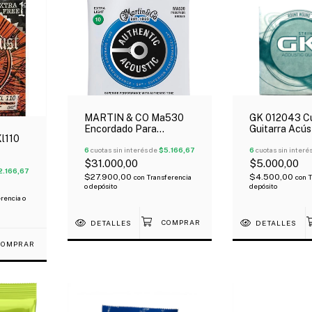
MARTIN & CO Ma530
GK 012043 C
Encordado Para
Guitarra Acús
l110
Guitarra Acústica
024
Authentic Phosphor
6
cuotas sin interés de
$5.166,67
6
cuotas sin interé
 09-
Bronce 10-047
$31.000,00
$5.000,00
2.166,67
$27.900,00
$4.500,00
con
Transferencia
con
T
o depósito
depósito
rencia o
DETALLES
DETALLES