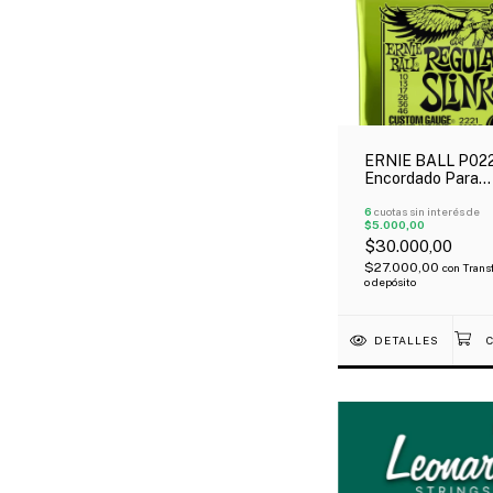
ERNIE BALL P02
Encordado Para
Guitarra Eléctrica
Regular Slinky 0
6
cuotas sin interés de
$5.000,00
$30.000,00
$27.000,00
con
Trans
o depósito
DETALLES