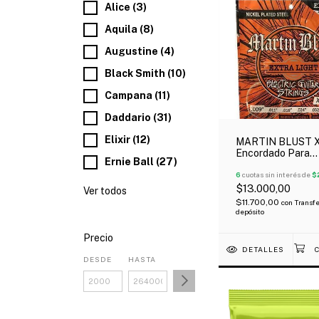
Alice (3)
Aquila (8)
Augustine (4)
Black Smith (10)
Campana (11)
Daddario (31)
Elixir (12)
MARTIN BLUST X
Encordado Para
Ernie Ball (27)
Guitarra Eléctrica
42 Extra Light
6
cuotas sin interés de
$
$13.000,00
Ver todos
$11.700,00
con
Transfe
depósito
Precio
DETALLES
DESDE
HASTA