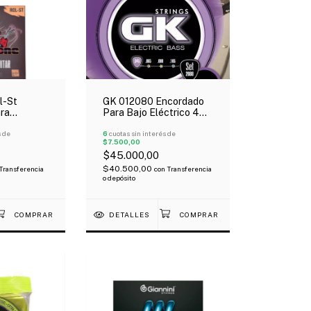
l-St
GK 012080 Encordado
ra
Para Bajo Eléctrico 4
ica Tension
Cuerdas Nickel Plated
s de
045-105 Medium
6
cuotas sin interés de
$7.500,00
$45.000,00
$40.500,00
Transferencia
con
Transferencia
o depósito
DETALLES