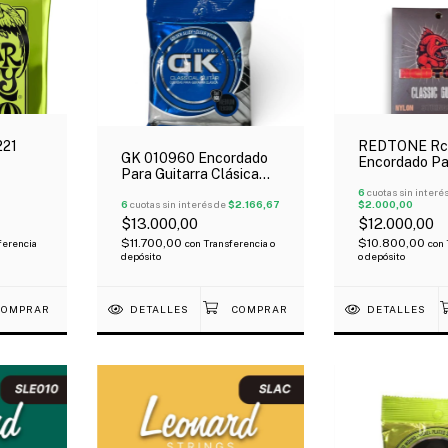
221
REDTONE Rc
GK 010960 Encordado
Encordado Pa
Para Guitarra Clásica
Guitarra Clás
Caja Azul Doradas
10-046
Normal
6
cuotas sin interé
Medium
6
cuotas sin interés de
$2.166,67
$2.000,00
$13.000,00
$12.000,00
$11.700,00
$10.800,00
ferencia
con
Transferencia o
con
depósito
o depósito
DETALLES
DETALLES