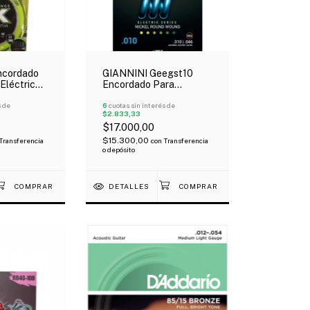
GIANNINI Geegst10
ncordado
Encordado Para
 Eléctrica
Guitarra Eléctrica 10-46
 Light
6
cuotas sin interés de
s de
$2.833,33
$17.000,00
$15.300,00
con
Transferencia
Transferencia
o depósito
DETALLES