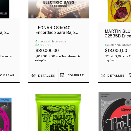
LEONARD Slb040
MARTIN BLU
ajo
Encordado para Bajo
G2535B Enco
as
Eléctrico 4 Cuerdas
Para Guitarra
Nickel Plated 040/095
6
cuotas sin interés de
$5.000,00
Black Gauchi
6
cuotas sin interé
Media
$30.000,00
$13.000,00
$27.000,00
$11.700,00
ferencia
con
Transferencia
con
T
o depósito
depósito
DETALLES
DETALLES