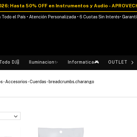
 Todo el País • Atención Personalizada • 6 Cuotas Sin Interés• Garantí
Todo DJ🎚️
Iluminacion✨
Informatica🎮
OUTLET💰
os
-
Accesorios
-
Cuerdas
-
breadcrumbs.charango