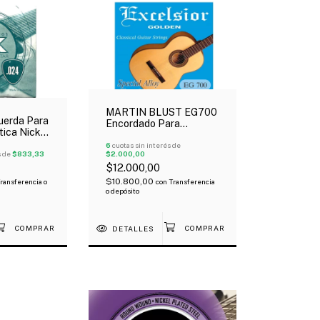
MARTIN BLUST EG700
uerda Para
Encordado Para
tica Nickel
Guitarra Clásica Dorada
Tensión Media
6
cuotas sin interés de
s de
$833,33
$2.000,00
$12.000,00
$10.800,00
ransferencia o
con
Transferencia
o depósito
DETALLES