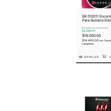
GK 012011 Encor
Para Guitarra Eléc
011-050 Medium
6
cuotas sin interés de
$2.666,67
$16.000,00
$14.400,00
con
Trans
o depósito
DETALLES