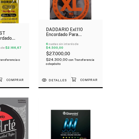
DADDARIO Exl110
ST
Encordado Para
rdado
Eléctrica Nickel
 Clásica
Entorchado 010-46
6
cuotas sin interés de
ta Tensión
s de
$2.166,67
$4.500,00
$27.000,00
$24.300,00
ransferencia o
con
Transferencia
o depósito
DETALLES