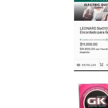
LEONARD Sle010
Encordado para Gu
Eléctrica Nickel 
010-46
6
cuotas sin interés de
$
$11.000,00
$9.900,00
con
Transf
depósito
DETALLES