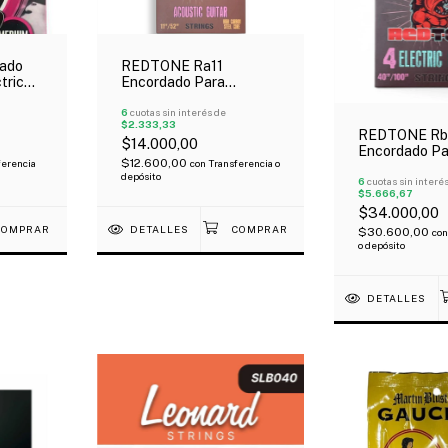
dado
REDTONE Ra11
trica
Encordado Para
Guitarra Acústica 011-
052
6
cuotas sin interés de
$2.333,33
REDTONE Rb
$14.000,00
Encordado Pa
$12.600,00
ferencia
con
Transferencia o
Eléctrico 4 C
depósito
040-100
6
cuotas sin interé
$5.666,67
$34.000,00
DETALLES
$30.600,00
con
o depósito
DETALLES