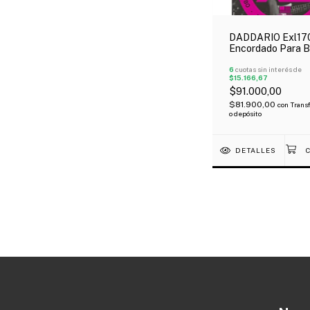
DADDARIO Exl17
Encordado Para B
Eléctrico 4 Cuerd
Regular Light Niq
6
cuotas sin interés de
$15.166,67
045-100
$91.000,00
$81.900,00
con
Trans
o depósito
DETALLES