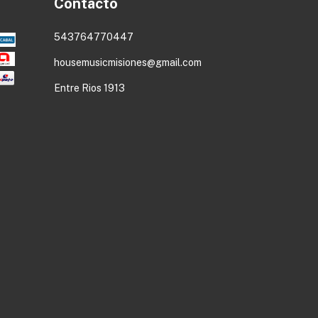
Contacto
543764770447
housemusicmisiones@gmail.com
Entre Rios 1913