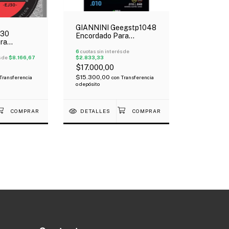
GIANNINI Geegstp1048
j30
Encordado Para
ra
Guitarra Eléctrica
ica Pro
Híbrida 010-048
6
cuotas sin interés de
 Normal
s de
$8.166,67
$2.833,33
hado
$17.000,00
$15.300,00
Transferencia
con
Transferencia
o depósito
DETALLES