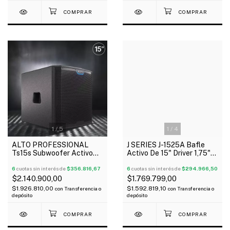
1
/
5
1
/
4
ALTO PROFESSIONAL
J SERIES J-1525A Bafle
Ts15s Subwoofer Activo
Activo De 15" Driver 1,75"
15" 2500 Watts
Jbl Selenium 300W Rms
6
cuotas sin interés de
$356.816,67
6
cuotas sin interés de
$294.966,50
$2.140.900,00
$1.769.799,00
$1.926.810,00
$1.592.819,10
con
Transferencia o
con
Transferencia o
depósito
depósito