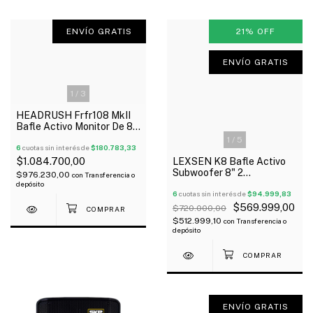
ENVÍO GRATIS
21
%
OFF
ENVÍO GRATIS
1
/
3
HEADRUSH Frfr108 MkII
Bafle Activo Monitor De 8"
2000W Bluetooth 5.1
1
/
5
6
cuotas sin interés de
$180.783,33
$1.084.700,00
LEXSEN K8 Bafle Activo
Subwoofer 8" 2
$976.230,00
con
Transferencia o
Vías+4X2.75" Full Array
depósito
500W Bluetooth
6
cuotas sin interés de
$94.999,83
$569.999,00
$720.000,00
$512.999,10
con
Transferencia o
depósito
ENVÍO GRATIS