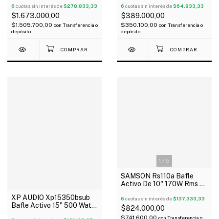
6
cuotas sin interés de
$278.833,33
6
cuotas sin interés de
$64.833,33
$1.673.000,00
$389.000,00
$1.505.700,00
$350.100,00
con
Transferencia o
con
Transferencia o
depósito
depósito
1
/
5
SAMSON Rs110a Bafle
Activo De 10" 170W Rms +
1" Drive 2 Entradas
XP AUDIO Xp15350bsub
Bluetooth
6
cuotas sin interés de
$137.333,33
Bafle Activo 15" 500 Watts
$824.000,00
Usb Sd Bluetooth Tipo
$741.600,00
con
Transferencia o