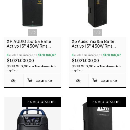
1
/
5
1
/
9
XP AUDIO Jbx15a Bafle
Xp Audio Yax15a Bafle
Activo 15" 450W Rms
Activo 15" 450W Rms
Bluetooth Dsp Tipo Jbl
Bluetooth Dsp Tipo
6
cuotas sin interés de
$170.166,67
Yamaha
6
cuotas sin interés de
$170.166,67
$1.021.000,00
$1.021.000,00
$918.900,00
$918.900,00
con
Transferencia o
con
Transferencia o
depósito
depósito
ENVÍO GRATIS
ENVÍO GRATIS