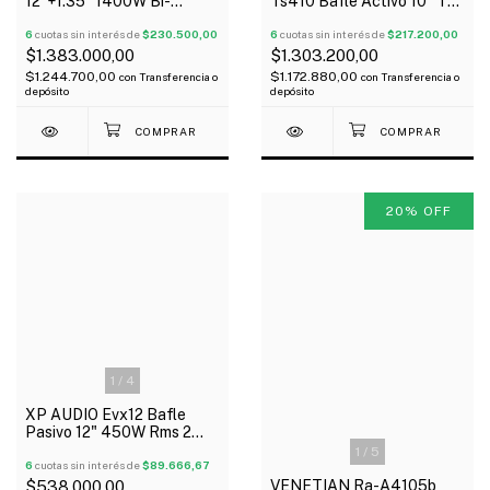
12"+1.35" 1400W Bi-
Ts410 Bafle Activo 10" Ts4
Amplifado Bluetooth Con
Series 2000 Watts
Dsp
6
cuotas sin interés de
$230.500,00
Bluetooth
6
cuotas sin interés de
$217.200,00
$1.383.000,00
$1.303.200,00
$1.244.700,00
$1.172.880,00
con
Transferencia o
con
Transferencia o
depósito
depósito
20
%
OFF
1
/
4
XP AUDIO Evx12 Bafle
Pasivo 12" 450W Rms 2
Vías Gabinete Abs
1
/
5
6
cuotas sin interés de
$89.666,67
VENETIAN Ra-A4105b
$538.000,00