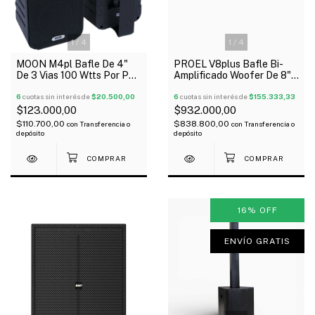
1
/
4
1
/
4
MOON M4pl Bafle De 4"
PROEL V8plus Bafle Bi-
De 3 Vias 100 Wtts Por Par
Amplificado Woofer De 8"
Negro
Driver 1" Neodimio 400W
6
cuotas sin interés de
$20.500,00
Oferta!
6
cuotas sin interés de
$155.333,33
$123.000,00
$932.000,00
$110.700,00
$838.800,00
con
Transferencia o
con
Transferencia o
depósito
depósito
16
%
OFF
ENVÍO GRATIS