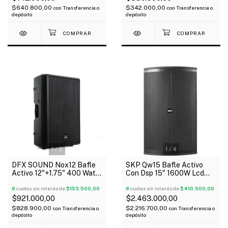
$640.800,00
$342.000,00
con
Transferencia o
con
Transferencia o
depósito
depósito
1
/
3
1
/
4
DFX SOUND Nox12 Bafle
SKP Qw15 Bafle Activo
Activo 12"+1.75" 400 Watts
Con Dsp 15" 1600W Lcd
Bluetooth Dsp Oferta!
Clase D Bi-Amplificado
6
cuotas sin interés de
$153.500,00
6
cuotas sin interés de
$410.500,00
$921.000,00
$2.463.000,00
$828.900,00
$2.216.700,00
con
Transferencia o
con
Transferencia o
depósito
depósito