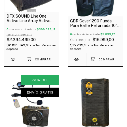
1
/
6
1
/
2
DFX SOUND Line One
Activo Line Array Activo
GBR Cover1290 Funda
2X8" Celestion 600 Watss
Para Bafle Reforzada 10"
Driver 1" Dsp
6
cuotas sin interés de
$399.083,17
Outlet!
6
cuotas sin interés de
$2.833,17
$3.078.999,00
$2.394.499,00
$16.999,00
$23.999,00
$2.155.049,10
$15.299,10
con
Transferencia o
con
Transferencia o
depósito
depósito
23
%
OFF
ENVÍO GRATIS
1
/
6
1
/
5