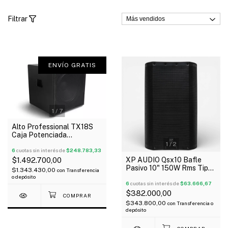
Filtrar
ENVÍO GRATIS
1
/
7
Alto Professional TX18S
Caja Potenciada
Subwoofer 900 Watts
1
/
2
6
cuotas sin interés de
$248.783,33
XP AUDIO Qsx10 Bafle
$1.492.700,00
Pasivo 10" 150W Rms Tipo
$1.343.430,00
con
Transferencia
Qsc
o depósito
6
cuotas sin interés de
$63.666,67
$382.000,00
$343.800,00
con
Transferencia o
depósito