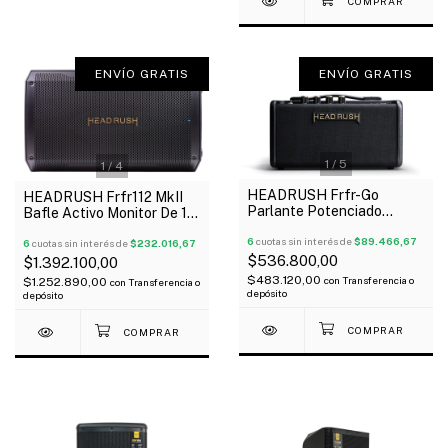
ENVÍO GRATIS
ENVÍO GRATIS
1
/
5
1
/
4
HEADRUSH Frfr-Go
HEADRUSH Frfr112 MkII
Parlante Potenciado
Bafle Activo Monitor De 12"
Portátil Batería Interna
2500W Bluetooth 5.1
Bluetooth 30Wts
6
cuotas sin interés de
$89.466,67
6
cuotas sin interés de
$232.016,67
$536.800,00
$1.392.100,00
$483.120,00
con
Transferencia o
$1.252.890,00
con
Transferencia o
depósito
depósito