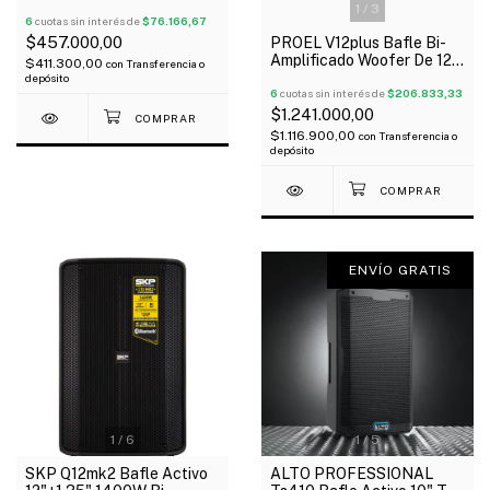
Instalación X Par Soportes
1
/
3
6
cuotas sin interés de
$76.166,67
$457.000,00
PROEL V12plus Bafle Bi-
Amplificado Woofer De 12"
$411.300,00
con
Transferencia o
Driver 1" Neodimio 600W
depósito
Oferta!
6
cuotas sin interés de
$206.833,33
$1.241.000,00
$1.116.900,00
con
Transferencia o
depósito
ENVÍO GRATIS
1
/
6
1
/
5
SKP Q12mk2 Bafle Activo
ALTO PROFESSIONAL