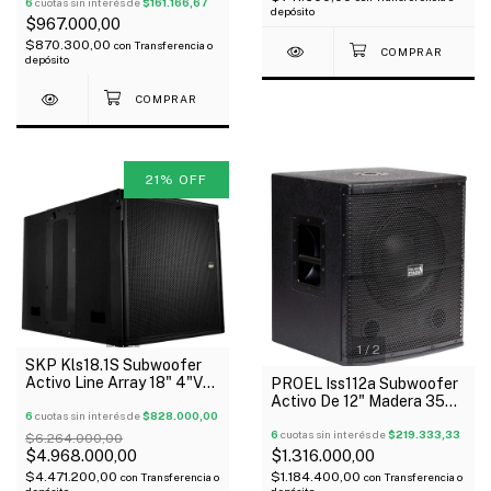
Behringer
6
cuotas sin interés de
$161.166,67
depósito
$967.000,00
$870.300,00
con
Transferencia o
depósito
21
%
OFF
1
/
7
1
/
2
SKP Kls18.1S Subwoofer
Activo Line Array 18" 4"Vc
PROEL Iss112a Subwoofer
2000W Dsp
Activo De 12" Madera 350
6
cuotas sin interés de
$828.000,00
Wtts Rms Clase Ab
6
cuotas sin interés de
$219.333,33
$6.264.000,00
$4.968.000,00
$1.316.000,00
$4.471.200,00
$1.184.400,00
con
Transferencia o
con
Transferencia o
depósito
depósito