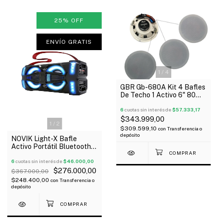
25
%
OFF
ENVÍO GRATIS
1
/
4
GBR Gb-680A Kit 4 Bafles
De Techo 1 Activo 6" 80W
Bluetooth + 3 Pasivos
6
cuotas sin interés de
$57.333,17
$343.999,00
1
/
2
$309.599,10
con
Transferencia o
depósito
NOVIK Light-X Bafle
Activo Portátil Bluetooth
Mp3 Usb Luces 300W
Oferta!
6
cuotas sin interés de
$46.000,00
$276.000,00
$367.000,00
$248.400,00
con
Transferencia o
depósito