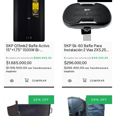
1
/
5
1
/
2
SKP Q15mk2 Bafle Activo
SKP Sk-60 Bafle Para
15"+1.75" 1500W Bi-
Instalación 2 Vias 2X5,25"
Amplifado Bluetooth Con
150W 8Ohm X Unidad Bk
Dsp
6
cuotas sin interés de
$280.833,33
Oferta!
6
cuotas sin interés de
$49.333,33
$1.685.000,00
$296.000,00
$1.516.500,00
$266.400,00
con
Transferencia o
con
Transferencia o
depósito
depósito
22
%
OFF
29
%
OFF