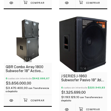
1
/
4
GBR Combo Array 1800
1
/
4
Subwoofer 18" Activo
600W + 2 Array 10" 300W
J SERIES J-1860
6
cuotas sin interés de
$642.666,67
Subwoofer Pasivo 18" Jbl
$3.856.000,00
Selenium 600W Rms
6
cuotas sin interés de
$220.949,83
$3.470.400,00
con
Transferencia
o depósito
$1.325.699,00
$1.193.129,10
con
Transferencia o
depósito