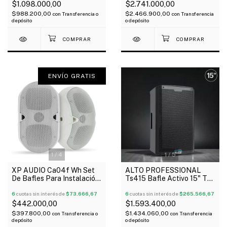
$1.098.000,00
$2.741.000,00
$988.200,00
$2.466.900,00
con
Transferencia o
con
Transferencia
depósito
o depósito
ENVÍO GRATIS
1
/
4
1
/
5
XP AUDIO Ca04f Wh Set
ALTO PROFESSIONAL
De Bafles Para Instalación
Ts415 Bafle Activo 15" Ts4
2X4" 200 Watts Blanco
Series 2500 Watts
6
cuotas sin interés de
$73.666,67
Bluetooth
6
cuotas sin interés de
$265.566,67
$442.000,00
$1.593.400,00
$397.800,00
$1.434.060,00
con
Transferencia o
con
Transferencia
depósito
o depósito