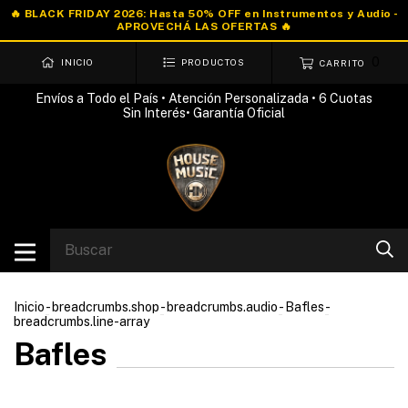
0
INICIO
PRODUCTOS
CARRITO
Envíos a Todo el País • Atención Personalizada • 6 Cuotas
Sin Interés• Garantía Oficial
Inicio
-
breadcrumbs.shop
-
breadcrumbs.audio
-
Bafles
-
breadcrumbs.line-array
Bafles