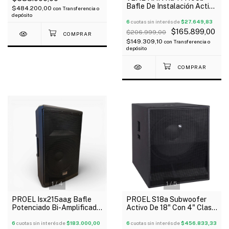
Bafle De Instalación Activo
$484.200,00
con
Transferencia o
5.25" Bluetooth 20W
depósito
6
cuotas sin interés de
$27.649,83
$165.899,00
$206.999,00
$149.309,10
con
Transferencia o
depósito
1
/
4
1
/
5
PROEL Isx215aag Bafle
PROEL S18a Subwoofer
Potenciado Bi-Amplificado
Activo De 18" Con 4" Clase
De 15" Con Driver 1" Usb Bt
D 600 Wts Rms Oferta!
6
cuotas sin interés de
$183.000,00
6
cuotas sin interés de
$456.833,33