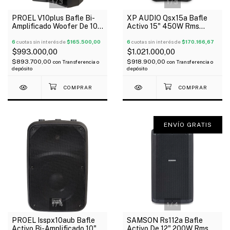
1
/
3
1
/
3
PROEL V10plus Bafle Bi-
XP AUDIO Qsx15a Bafle
Amplificado Woofer De 10"
Activo 15" 450W Rms
Driver 1" Neodimio 600W
Bluetooth Dsp Tipo Qsc
Oferta!
6
cuotas sin interés de
$165.500,00
6
cuotas sin interés de
$170.166,67
$993.000,00
$1.021.000,00
$893.700,00
$918.900,00
con
Transferencia o
con
Transferencia o
depósito
depósito
ENVÍO GRATIS
1
/
4
1
/
4
PROEL Isspx10aub Bafle
SAMSON Rs112a Bafle
Activo Bi-Amplificado 10"
Activo De 12" 200W Rms +