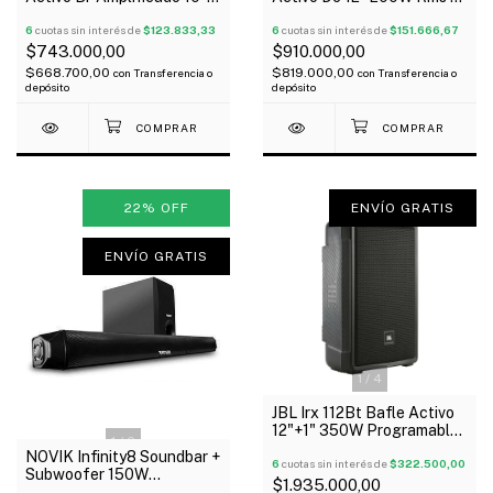
Driver 1" Usb Bluetooth
1" Drive 2 Entradas
300W
6
cuotas sin interés de
$123.833,33
Bluetooth
6
cuotas sin interés de
$151.666,67
$743.000,00
$910.000,00
$668.700,00
$819.000,00
con
Transferencia o
con
Transferencia o
depósito
depósito
22
%
OFF
ENVÍO GRATIS
ENVÍO GRATIS
1
/
4
JBL Irx 112Bt Bafle Activo
12"+1" 350W Programable
1
/
6
Bluetooth Oferta!
NOVIK Infinity8 Soundbar +
6
cuotas sin interés de
$322.500,00
Subwoofer 150W
$1.935.000,00
Bluetooth Usb Auxi Control