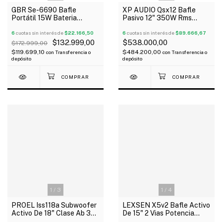
GBR Se-6690 Bafle
XP AUDIO Qsx12 Bafle
Portátil 15W Bateria
Pasivo 12" 350W Rms
Micrófono Vincha Usb Mp3
Bluetooth Dsp Tipo Qsc
Bluetooth
6
cuotas sin interés de
$22.166,50
6
cuotas sin interés de
$89.666,67
$132.999,00
$538.000,00
$172.999,00
$119.699,10
$484.200,00
con
Transferencia o
con
Transferencia o
depósito
depósito
1
/
3
1
/
4
PROEL Iss118a Subwoofer
LEXSEN X5v2 Bafle Activo
Activo De 18" Clase Ab 350
De 15" 2 Vias Potencia
W Rms
150W Rms Bluetooth