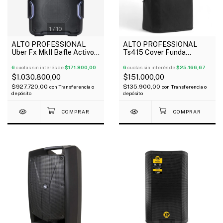
1
/
10
ALTO PROFESSIONAL
ALTO PROFESSIONAL
Uber Fx MkII Bafle Activo
Ts415 Cover Funda
Portátil Batería Bluetooth
Resistente Para Bafle De
200 Watts
6
cuotas sin interés de
$171.800,00
15"
6
cuotas sin interés de
$25.166,67
$1.030.800,00
$151.000,00
$927.720,00
$135.900,00
con
Transferencia o
con
Transferencia o
depósito
depósito