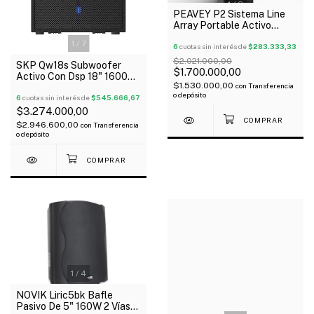
1
/
3
PEAVEY P2 Sistema Line
Array Portable Activo
Canal 1 Mic/Linea Outlet!
1
/
7
6
cuotas sin interés de
$283.333,33
$2.021.000,00
SKP Qw18s Subwoofer
$1.700.000,00
Activo Con Dsp 18" 1600W
$1.530.000,00
con
Transferencia
Lcd Clase D Bi-Amp
o depósito
6
cuotas sin interés de
$545.666,67
$3.274.000,00
$2.946.600,00
con
Transferencia
o depósito
1
/
4
NOVIK Liric5bk Bafle
Pasivo De 5" 160W 2 Vías