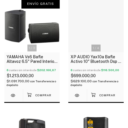
ENVÍO GRATIS
1
/
3
1
/
4
YAMAHA Vs6 Bafle
XP AUDIO Yax10a Bafle
Altavoz 6.5" Pared Interior
Activo 10" Bluetooth Dsp 4
Exterior X Par 100W 8
Modos Audio Tipo Yamaha
Ohms
6
cuotas sin interés de
$202.166,67
6
cuotas sin interés de
$116.500,00
$1.213.000,00
$699.000,00
$1.091.700,00
$629.100,00
con
Transferencia o
con
Transferencia o
depósito
depósito