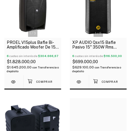
1
/
3
1
/
5
PROEL V15plus Bafle Bi-
XP AUDIO Qsx15 Bafle
Amplificado Woofer De 15"
Pasivo 15" 350W Rms
Driver 1" Neodimio 600W
Driver Titanio 1.75"
Oferta!
6
cuotas sin interés de
$304.666,67
Gabinete Abs
6
cuotas sin interés de
$116.500,00
$1.828.000,00
$699.000,00
$1.645.200,00
$629.100,00
con
Transferencia o
con
Transferencia o
depósito
depósito