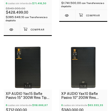
$1.741.500,00
con
Transferencia o
Remoto Oferta!
6
cuotas sin interés de
$71.416,50
depósito
$549.999,00
$428.499,00
$385.649,10
con
Transferencia o
depósito
1
/
3
1
/
3
XP AUDIO Yax15 Bafle
XP AUDIO Yax10 Bafle
Pasivo 15" 300W Rms Tipo
Pasivo 10" 200W Rms
Yamaha
Compacto Ligero Tipo
6
cuotas sin interés de
$118.666,67
Yamaha
6
cuotas sin interés de
$63.333,33
$712.000,00
$380.000,00