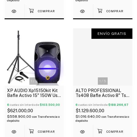
ENVÍO GRATIS
1
/
3
1
/
5
XP AUDIO Xp15150kit Kit
ALTO PROFESSIONAL
Bafle Activo 15" 150W Usb
Ts408 Bafle Activo 8" Ts4
Sd Bt Luces Tripode
Series 2000 Watts
Micrófono
6
cuotas sin interés de
$103.500,00
Bluetooth
6
cuotas sin interés de
$188.266,67
$621.000,00
$1.129.600,00
$558.900,00
$1.016.640,00
con
Transferencia o
con
Transferencia o
depósito
depósito