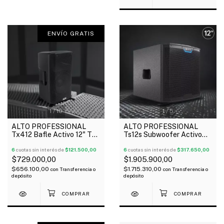
ENVÍO GRATIS
1
/
10
1
/
5
ALTO PROFESSIONAL
ALTO PROFESSIONAL
Tx412 Bafle Activo 12" TX
Ts12s Subwoofer Activo
Series 700 Watts
12" 2500 Watts
Bluetooth
6
cuotas sin interés de
$121.500,00
6
cuotas sin interés de
$317.650,00
$729.000,00
$1.905.900,00
$656.100,00
$1.715.310,00
con
Transferencia o
con
Transferencia o
depósito
depósito