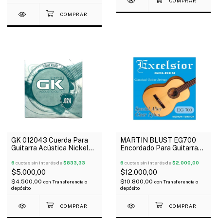
GK 012043 Cuerda Para
MARTIN BLUST EG700
Guitarra Acústica Nickel
Encordado Para Guitarra
024
Clásica Dorada Tensión
6
cuotas sin interés de
$833,33
Media
6
cuotas sin interés de
$2.000,00
$5.000,00
$12.000,00
$4.500,00
$10.800,00
con
Transferencia o
con
Transferencia o
depósito
depósito