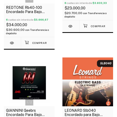
85/15
6
cuotas sin interés de
$3.833,33
REDTONE Rb40-100
$23.000,00
Encordado Para Bajo
$20.700,00
con
Transferencia o
Eléctrico 4 Cuerdas 040-
depósito
100
6
cuotas sin interés de
$5.666,67
$34.000,00
$30.600,00
con
Transferencia o
depósito
1
/
2
1
/
2
GIANNINI Geebrs
LEONARD Slb040
Encordado Para Bajo
Encordado para Bajo