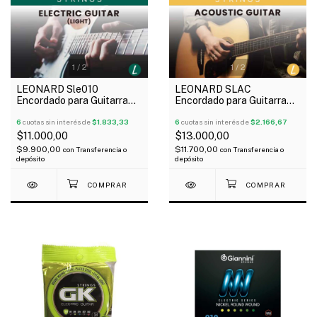
1
/
2
1
/
2
LEONARD Sle010
LEONARD SLAC
Encordado para Guitarra
Encordado para Guitarra
Eléctrica Nickel Plated
Acústica Phosphor Bronce
010-46
6
cuotas sin interés de
$1.833,33
010-48
6
cuotas sin interés de
$2.166,67
$11.000,00
$13.000,00
$9.900,00
$11.700,00
con
Transferencia o
con
Transferencia o
depósito
depósito