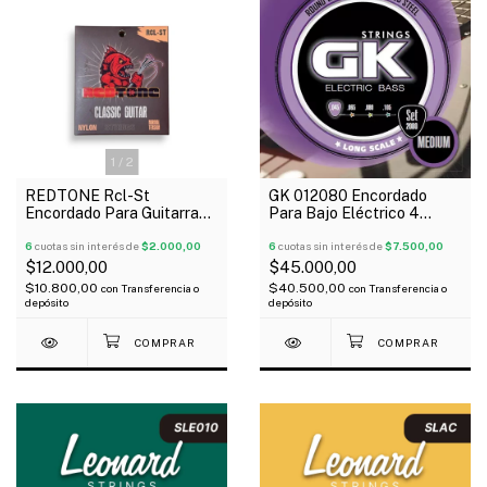
1
/
2
REDTONE Rcl-St
GK 012080 Encordado
Encordado Para Guitarra
Para Bajo Eléctrico 4
Clásica Tension Normal
Cuerdas Nickel Plated
6
cuotas sin interés de
$2.000,00
045-105 Medium
6
cuotas sin interés de
$7.500,00
$12.000,00
$45.000,00
$10.800,00
$40.500,00
con
Transferencia o
con
Transferencia o
depósito
depósito