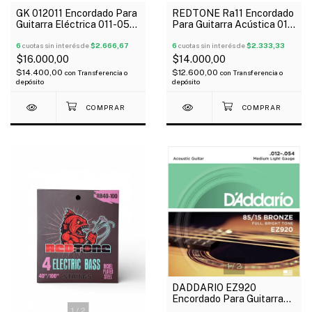
GK 012011 Encordado Para
REDTONE Ra11 Encordado
Guitarra Eléctrica 011-050
Para Guitarra Acústica 011-
Medium
052
6
cuotas sin interés de
$2.666,67
6
cuotas sin interés de
$2.333,33
$16.000,00
$14.000,00
$14.400,00
$12.600,00
con
Transferencia o
con
Transferencia o
depósito
depósito
1
/
2
DADDARIO EZ920
Encordado Para Guitarra
Acústica 012-054 Bronce
1
/
2