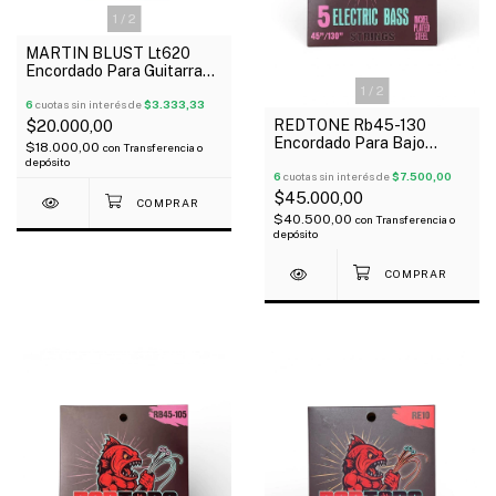
1
/
2
MARTIN BLUST Lt620
Encordado Para Guitarra
Clásica Plateada Tensión
1
/
2
Baja
6
cuotas sin interés de
$3.333,33
REDTONE Rb45-130
$20.000,00
Encordado Para Bajo
$18.000,00
con
Transferencia o
Eléctrico 5 Cuerdas 045-
depósito
130
6
cuotas sin interés de
$7.500,00
$45.000,00
$40.500,00
con
Transferencia o
depósito