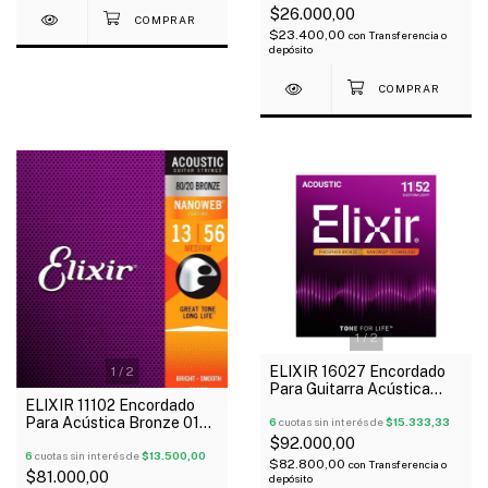
$26.000,00
$23.400,00
con
Transferencia o
depósito
1
/
2
ELIXIR 16027 Encordado
1
/
2
Para Guitarra Acústica
ELIXIR 11102 Encordado
Phosphor Bronze 011-052
Para Acústica Bronze 013-
NANOWEB
6
cuotas sin interés de
$15.333,33
056 Nanoweb 80/20
$92.000,00
6
cuotas sin interés de
$13.500,00
$82.800,00
con
Transferencia o
$81.000,00
depósito