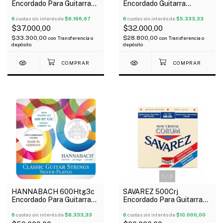
Encordado Para Guitarra
Encordado Guitarra
Clásica Ernesto Palla
Eléctrica Slinky Nickel
Nylon
6
cuotas sin interés de
$6.166,67
Wound 12-56
6
cuotas sin interés de
$5.333,33
$37.000,00
$32.000,00
$33.300,00
$28.800,00
con
Transferencia o
con
Transferencia o
depósito
depósito
1
/
3
HANNABACH 600Htg3c
SAVAREZ 500Crj
Encordado Para Guitarra
Encordado Para Guitarra
Clásica G3 Carbono
Clásica Normal Alta New
Tensión Alta
6
cuotas sin interés de
$8.333,33
Cristal
6
cuotas sin interés de
$10.000,00