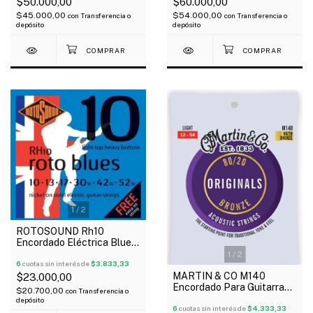
$50.000,00
$60.000,00
$45.000,00
$54.000,00
con
Transferencia o
con
Transferencia o
depósito
depósito
1
/
2
ROTOSOUND Rh10
Encordado Eléctrica Blues
Hybrid 10-52 1ra Extra
1
/
2
6
cuotas sin interés de
$3.833,33
MARTIN & CO M140
$23.000,00
Encordado Para Guitarra
$20.700,00
con
Transferencia o
Acústica 80/20 Originals
depósito
012-054
6
cuotas sin interés de
$4.333,33