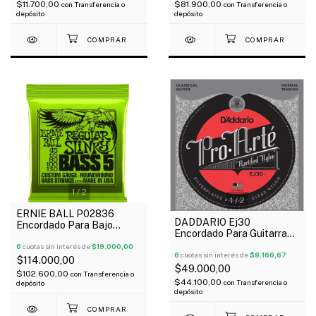
$11.700,00
$81.900,00
con
Transferencia o
con
Transferencia o
depósito
depósito
1
/
2
1
/
2
ERNIE BALL P02836
DADDARIO Ej30
Encordado Para Bajo
Encordado Para Guitarra
Eléctrico 5 Cuerdas Slinky
Clásica Pro Arte Tensión
Nickel Wound 45-130
6
cuotas sin interés de
$19.000,00
Normal Nylon Entorchado
6
cuotas sin interés de
$8.166,67
$114.000,00
$49.000,00
$102.600,00
con
Transferencia o
$44.100,00
con
Transferencia o
depósito
depósito