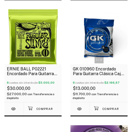
1
/
2
ERNIE BALL P02221
GK 010960 Encordado
Encordado Para Guitarra
Para Guitarra Clásica Caja
Eléctrica Regular Slinky
Azul Doradas Medium
010-046
6
cuotas sin interés de
$5.000,00
6
cuotas sin interés de
$2.166,67
$30.000,00
$13.000,00
$27.000,00
$11.700,00
con
Transferencia o
con
Transferencia o
depósito
depósito