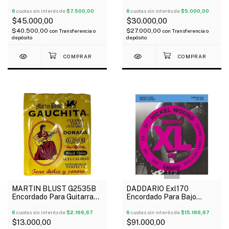
Eléctrico 4 Cuerdas 045-
Eléctrico 4 Cuerdas Nickel
0100
6
cuotas sin interés de
$7.500,00
Plated 040/095
6
cuotas sin interés de
$5.000,00
$45.000,00
$30.000,00
$40.500,00
$27.000,00
con
Transferencia o
con
Transferencia o
depósito
depósito
1
/
2
MARTIN BLUST G2535B
DADDARIO Exl170
Encordado Para Guitarra
Encordado Para Bajo
Clásica Black Gauchita
Eléctrico 4 Cuerdas
Tensión Media
6
cuotas sin interés de
$2.166,67
Regular Light Niquel 045-
6
cuotas sin interés de
$15.166,67
100
$13.000,00
$91.000,00