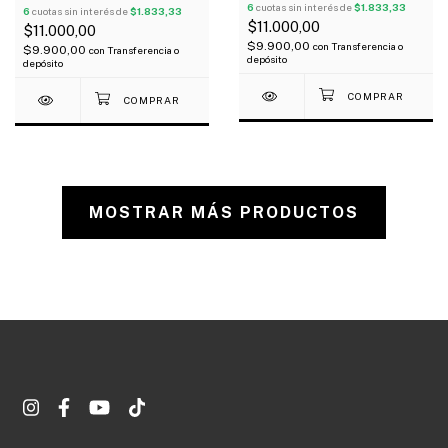
42
6
cuotas sin interés de
$1.833,33
6
cuotas sin interés de
$1.833,33
$11.000,00
$11.000,00
$9.900,00
con
Transferencia o
$9.900,00
con
Transferencia o
depósito
depósito
MOSTRAR MÁS PRODUCTOS