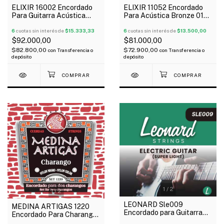
ELIXIR 16002 Encordado
ELIXIR 11052 Encordado
Para Guitarra Acústica
Para Acústica Bronze 012-
Phosphor Bronze 010-047
053 NANOWEB 80/20
NANOWEB
6
cuotas sin interés de
$15.333,33
6
cuotas sin interés de
$13.500,00
$92.000,00
$81.000,00
$82.800,00
$72.900,00
con
Transferencia o
con
Transferencia o
depósito
depósito
1
/
2
1
/
2
LEONARD Sle009
MEDINA ARTIGAS 1220
Encordado para Guitarra
Encordado Para Charango
Eléctrica Nickel Plated 09-
Nylon Negro