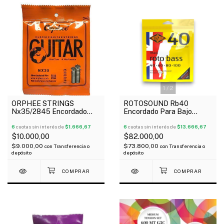
1
/
2
ORPHEE STRINGS
ROTOSOUND Rb40
Nx35/2845 Encordado
Encordado Para Bajo
Para Guitarra Clásica 028-
Eléctrico 4 Cuerdas 040-
045 Nylon Tensión Alta
6
cuotas sin interés de
$1.666,67
100
6
cuotas sin interés de
$13.666,67
$10.000,00
$82.000,00
$9.000,00
$73.800,00
con
Transferencia o
con
Transferencia o
depósito
depósito