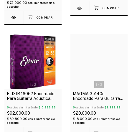
$72.900,00
con
Transferencia o
depósito
1
/
2
1
/
3
ELIXIR 16052 Encordado
MAGMA Ge140n
Para Guitarra Acústica
Encordado Para Guitarra
Phosphor Bronze 012-053
Eléctrica 010/046
Nanoweb
6
cuotas sin interés de
$15.333,33
6
cuotas sin interés de
$3.333,33
$92.000,00
$20.000,00
$82.800,00
$18.000,00
con
Transferencia o
con
Transferencia o
depósito
depósito