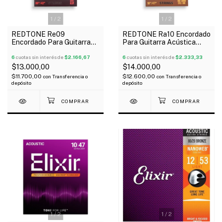
1
/
2
1
/
2
REDTONE Re09
REDTONE Ra10 Encordado
Encordado Para Guitarra
Para Guitarra Acústica
Eléctrica 09-42
010-047
6
cuotas sin interés de
$2.166,67
6
cuotas sin interés de
$2.333,33
$13.000,00
$14.000,00
$11.700,00
$12.600,00
con
Transferencia o
con
Transferencia o
depósito
depósito
1
/
2
1
/
2