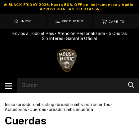
0
INICIO
PRODUCTOS
CARRITO
Envíos a Todo el País • Atención Personalizada • 6 Cuotas
Sin Interés• Garantía Oficial
Inicio
-
breadcrumbs.shop
-
breadcrumbs.instrumentos
-
Accesorios
-
Cuerdas
-
breadcrumbs.acustica
Cuerdas