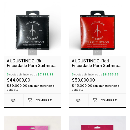
1
/
2
1
/
2
AUGUSTINE C-Bk
AUGUSTINE C-Red
Encordado Para Guitarra
Encordado Para Guitarra
Clásica Tensión Baja Made
Clásica Tensión Media
In Usa
6
cuotas sin interés de
$7.333,33
Made In Usa
6
cuotas sin interés de
$8.333,33
$44.000,00
$50.000,00
$39.600,00
$45.000,00
con
Transferencia o
con
Transferencia o
depósito
depósito