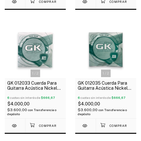
1
/
2
1
/
2
GK 012033 Cuerda Para
GK 012035 Cuerda Para
Guitarra Acústica Nickel
Guitarra Acústica Nickel
022
038
6
cuotas sin interés de
$666,67
6
cuotas sin interés de
$666,67
$4.000,00
$4.000,00
$3.600,00
$3.600,00
con
Transferencia o
con
Transferencia o
depósito
depósito