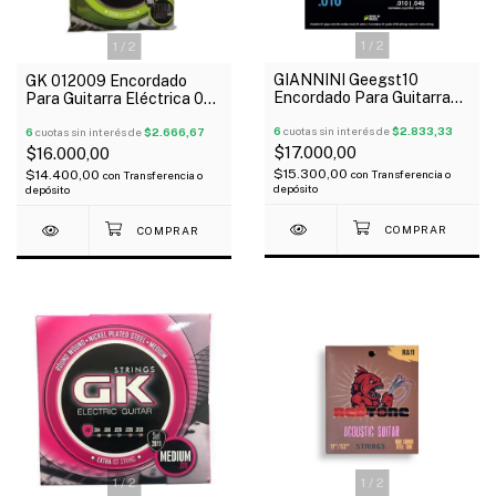
1
/
2
1
/
2
GIANNINI Geegst10
GK 012009 Encordado
Encordado Para Guitarra
Para Guitarra Eléctrica 09-
Eléctrica 10-46
042 Extra Light
6
cuotas sin interés de
$2.833,33
6
cuotas sin interés de
$2.666,67
$17.000,00
$16.000,00
$15.300,00
$14.400,00
con
Transferencia o
con
Transferencia o
depósito
depósito
1
/
2
1
/
2