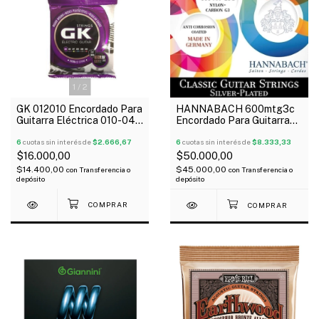
1
/
2
GK 012010 Encordado Para
HANNABACH 600mtg3c
Guitarra Eléctrica 010-046
Encordado Para Guitarra
Regular
Clásica G3 Carbono
6
cuotas sin interés de
$2.666,67
Tensión Media
6
cuotas sin interés de
$8.333,33
$16.000,00
$50.000,00
$14.400,00
$45.000,00
con
Transferencia o
con
Transferencia o
depósito
depósito