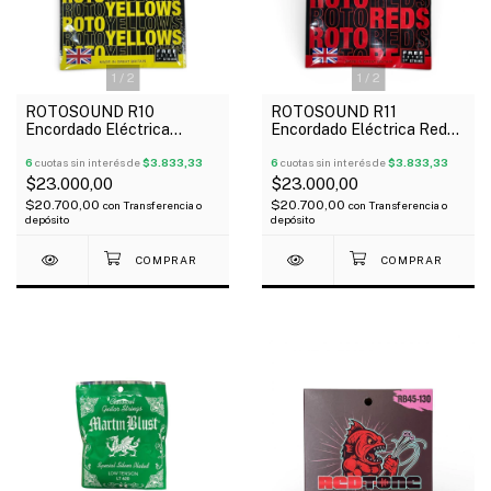
1
/
2
1
/
2
ROTOSOUND R10
ROTOSOUND R11
Encordado Eléctrica
Encordado Eléctrica Reds
Yellows 10-46 1º Extra
11-48 1º Extra
6
cuotas sin interés de
$3.833,33
6
cuotas sin interés de
$3.833,33
$23.000,00
$23.000,00
$20.700,00
$20.700,00
con
Transferencia o
con
Transferencia o
depósito
depósito