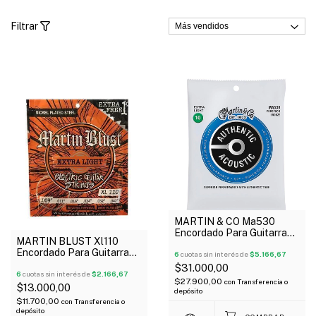
Filtrar
MARTIN & CO Ma530
Encordado Para Guitarra
MARTIN BLUST Xl110
Acústica Authentic
Encordado Para Guitarra
Phosphor Bronce 10-047
6
cuotas sin interés de
$5.166,67
Eléctrica 09-42 Extra
$31.000,00
Light
6
cuotas sin interés de
$2.166,67
$27.900,00
con
Transferencia o
$13.000,00
depósito
$11.700,00
con
Transferencia o
depósito