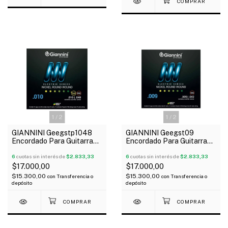
1
/
2
1
/
2
GIANNINI Geegstp1048
GIANNINI Geegst09
Encordado Para Guitarra
Encordado Para Guitarra
Eléctrica Híbrida 010-048
Eléctrica 09-42
6
cuotas sin interés de
$2.833,33
6
cuotas sin interés de
$2.833,33
$17.000,00
$17.000,00
$15.300,00
$15.300,00
con
Transferencia o
con
Transferencia o
depósito
depósito