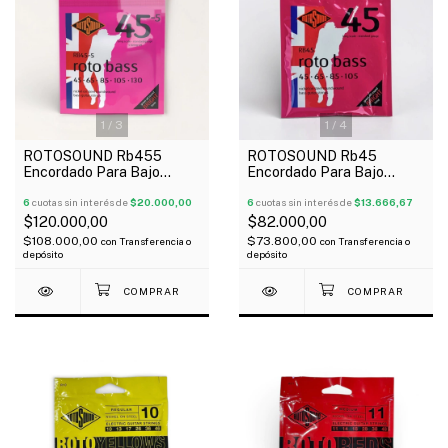
1
/
3
1
/
4
ROTOSOUND Rb455
ROTOSOUND Rb45
Encordado Para Bajo
Encordado Para Bajo
Eléctrico 5 Cuerdas 045-
Eléctrico 4 Cuerdas 045-
130
6
cuotas sin interés de
$20.000,00
105
6
cuotas sin interés de
$13.666,67
$120.000,00
$82.000,00
$108.000,00
$73.800,00
con
Transferencia o
con
Transferencia o
depósito
depósito