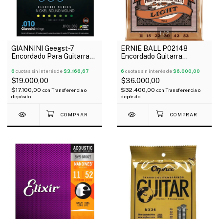
1
/
2
GIANNINI Geegst-7
ERNIE BALL P02148
Encordado Para Guitarra
Encordado Guitarra
Eléctrica 7 Cuerdas 010-
Acústica Earthwood
59
6
cuotas sin interés de
$3.166,67
Phosphor Bronze 011-52
6
cuotas sin interés de
$6.000,00
$19.000,00
$36.000,00
$17.100,00
$32.400,00
con
Transferencia o
con
Transferencia o
depósito
depósito