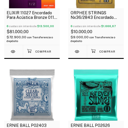
1
/
2
ELIXIR 11027 Encordado
ORPHEE STRINGS
Para Acústica Bronze 011-
Nx36/2843 Encordado
052 NANOWEB 80/20
Para Guitarra Clásica 028-
Oferta!
6
cuotas sin interés de
$13.500,00
043 Nylon Tensión Normal
6
cuotas sin interés de
$1.666,67
$81.000,00
$10.000,00
$72.900,00
$9.000,00
con
Transferencia o
con
Transferencia o
depósito
depósito
1
/
2
ERNIE BALL P02403
ERNIE BALL P02626