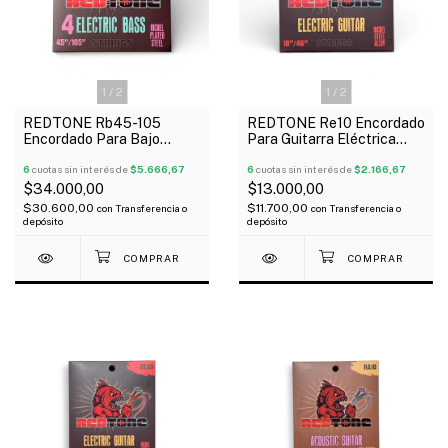
1
/
2
1
/
2
REDTONE Rb45-105
REDTONE Re10 Encordado
Encordado Para Bajo
Para Guitarra Eléctrica
Eléctrico 4 Cuerdas 045-
010-46
105
6
cuotas sin interés de
$5.666,67
6
cuotas sin interés de
$2.166,67
$34.000,00
$13.000,00
$30.600,00
$11.700,00
con
Transferencia o
con
Transferencia o
depósito
depósito