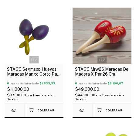
1
/
2
1
/
2
STAGG Segmspp Huevos
STAGG Mrw26 Maracas De
Maracas Mango Corto Par
Madera X Par 26 Cm
Color Púrpura 25 Gramos
6
cuotas sin interés de
$1.833,33
6
cuotas sin interés de
$8.166,67
$11.000,00
$49.000,00
$9.900,00
$44.100,00
con
Transferencia o
con
Transferencia o
depósito
depósito