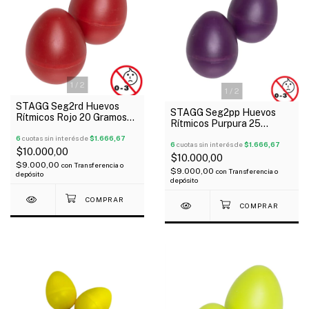
1
/
2
1
/
2
STAGG Seg2rd Huevos
STAGG Seg2pp Huevos
Rítmicos Rojo 20 Gramos
Rítmicos Purpura 25
Blister X Par
Gramos Blister X Par
6
cuotas sin interés de
$1.666,67
6
cuotas sin interés de
$1.666,67
$10.000,00
$10.000,00
$9.000,00
con
Transferencia o
$9.000,00
con
Transferencia o
depósito
depósito