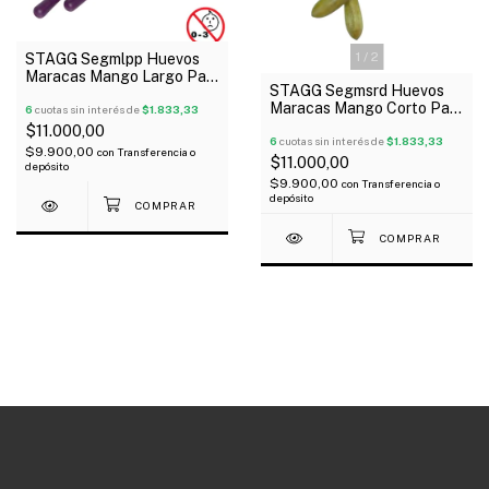
1
/
2
STAGG Segmlpp Huevos
Maracas Mango Largo Par
STAGG Segmsrd Huevos
Color Purpura 25 Gramos
Maracas Mango Corto Par
6
cuotas sin interés de
$1.833,33
Color Rojo 20 Gramos
$11.000,00
6
cuotas sin interés de
$1.833,33
$9.900,00
con
Transferencia o
$11.000,00
depósito
$9.900,00
con
Transferencia o
depósito