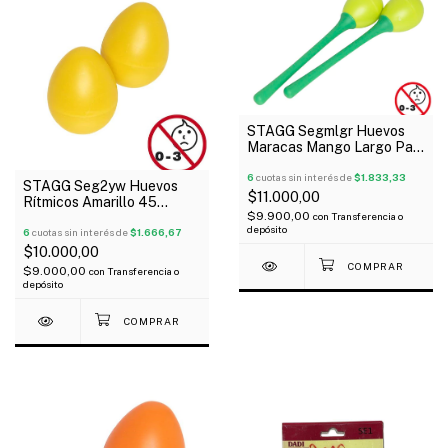
STAGG Segmlgr Huevos
Maracas Mango Largo Par
Color Verde 35 Gramos
6
cuotas sin interés de
$1.833,33
STAGG Seg2yw Huevos
$11.000,00
Rítmicos Amarillo 45
$9.900,00
con
Transferencia o
Gramos Blister X Par
depósito
6
cuotas sin interés de
$1.666,67
$10.000,00
$9.000,00
con
Transferencia o
depósito