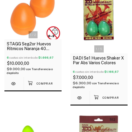
1
/
2
STAGG Seg2or Huevos
Rítmicos Naranja 40
1
/
5
Gramos Blister X Par
6
cuotas sin interés de
$1.666,67
DADI Se1 Huevos Shaker X
Par Abs Varios Colores
$10.000,00
$9.000,00
con
Transferencia o
6
cuotas sin interés de
$1.166,67
depósito
$7.000,00
$6.300,00
con
Transferencia o
depósito