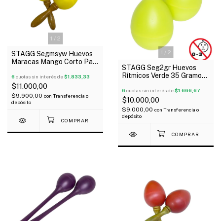
1
/
2
1
/
2
STAGG Segmsyw Huevos
Maracas Mango Corto Par
STAGG Seg2gr Huevos
Color Amarillo 45 Gramos
Rítmicos Verde 35 Gramos
6
cuotas sin interés de
$1.833,33
Blister X Par
$11.000,00
6
cuotas sin interés de
$1.666,67
$9.900,00
con
Transferencia o
$10.000,00
depósito
$9.000,00
con
Transferencia o
depósito