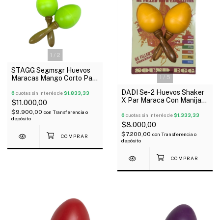
1
/
2
STAGG Segmsgr Huevos
1
/
5
Maracas Mango Corto Par
Color Verde 35 Gramos
DADI Se-2 Huevos Shaker
6
cuotas sin interés de
$1.833,33
X Par Maraca Con Manija
$11.000,00
De Madera
$9.900,00
con
Transferencia o
6
cuotas sin interés de
$1.333,33
depósito
$8.000,00
$7.200,00
con
Transferencia o
depósito