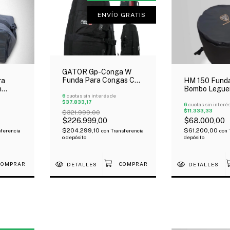
ENVÍO GRATIS
GATOR Gp-Conga W
Funda Para Congas Con
ra
HM 150 Fund
Rueditas Y Manijas
n
Bombo Legue
Outlet!
6
cuotas sin interés de
vion
Cm Acolchada
$37.833,17
Avion
6
cuotas sin interé
$11.333,33
$321.999,00
$68.000,00
$226.999,00
$61.200,00
$204.299,10
ferencia
con
con
Transferencia
depósito
o depósito
DETALLES
DETALLES