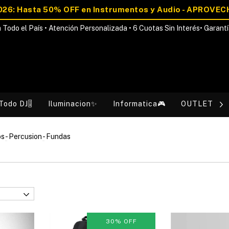
 Todo el País • Atención Personalizada • 6 Cuotas Sin Interés• Garantí
Todo DJ🎚️
Iluminacion✨
Informatica🎮
OUTLET💰
os
-
Percusion
-
Fundas
30
%
OFF