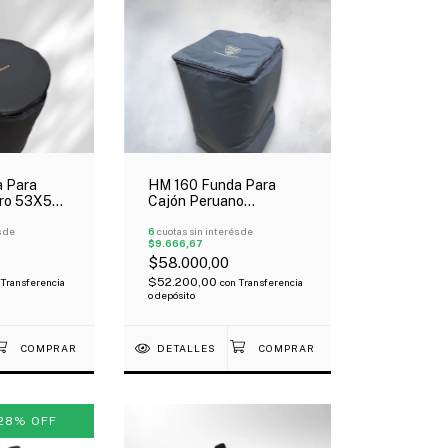
 Para
HM 160 Funda Para
ro 53X55
Cajón Peruano
 Tela De
Acolchada Tela Avion
s de
Mochila
6
cuotas sin interés de
$9.666,67
$58.000,00
$52.200,00
Transferencia
con
Transferencia
o depósito
DETALLES
28
%
OFF