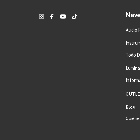
Nave
Audio 
Instru
Todo DJ
Ilumin
Inform
OUTLE
Blog
Quiéne