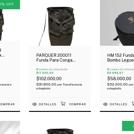
3
%
OFF
3
a
PARQUER 200011
HM 152 Funda
a
Funda Para Conga
Bombo Legue
Custom 11" Manija
Cm Acolchada
Bandolera Oferta!
6
cuotas sin interés de
Avion
6
cuotas sin interé
$17.000,00
$9.666,67
$102.000,00
$58.000,00
$91.800,00
$52.200,00
rencia o
con
Transferencia
con
o depósito
o depósito
DETALLES
DETALLES