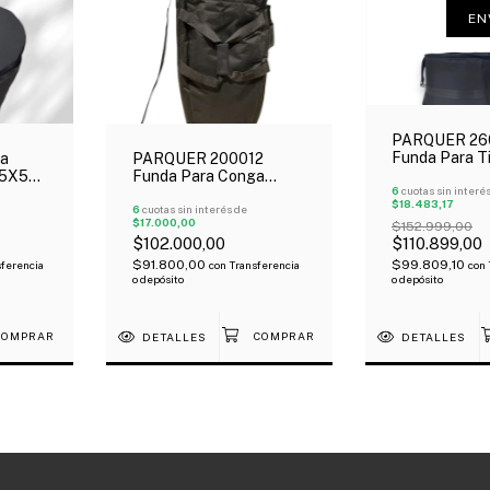
EN
PARQUER 26
Funda Para T
ra
PARQUER 200012
13" Y 14" Con
45X50
Funda Para Conga
Soporte Outle
6
cuotas sin interé
la De
Custom 12" Manija
$18.483,17
Bandolera Oferta!
6
cuotas sin interés de
$17.000,00
$152.999,00
$102.000,00
$110.899,00
$91.800,00
$99.809,10
ferencia
con
Transferencia
con
o depósito
o depósito
DETALLES
DETALLES