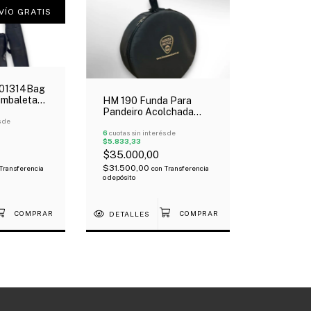
VÍO GRATIS
01314Bag
imbaleta
HM 190 Funda Para
 Funda De
Pandeiro Acolchada
t!
s de
Tela Avion
6
cuotas sin interés de
$5.833,33
$35.000,00
$31.500,00
Transferencia
con
Transferencia
o depósito
DETALLES