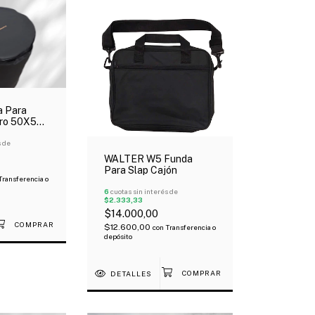
a Para
ro 50X50
 Tela De
s de
WALTER W5 Funda
Para Slap Cajón
Transferencia o
6
cuotas sin interés de
$2.333,33
$14.000,00
$12.600,00
con
Transferencia o
depósito
DETALLES