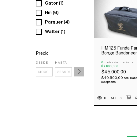
Gator (1)
Hm (6)
Parquer (4)
Walter (1)
HM 125 Funda Pa
Bongo Bandoneo
Precio
Acolchada Tela A
52X28x28 Cm
6
cuotas sin interés de
DESDE
HASTA
$7.500,00
$45.000,00
$40.500,00
con
Trans
o depósito
DETALLES