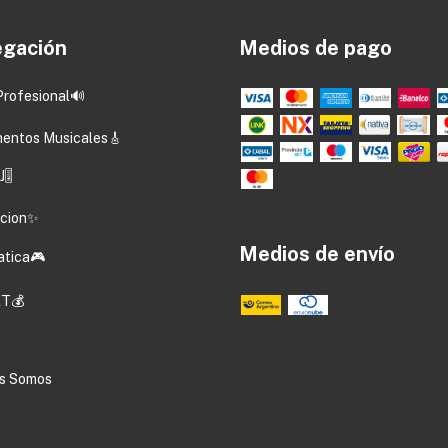
gación
Medios de pago
Profesional🔊
mentos Musicales🎸
🎚️
acion✨
Medios de envío
atica🎮
T💰
s Somos