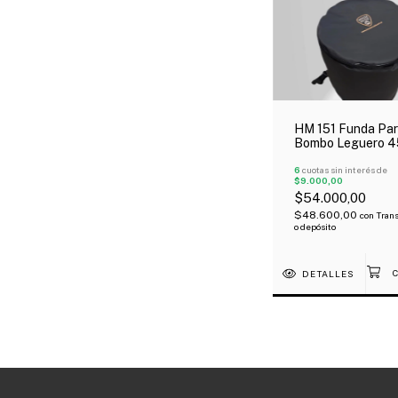
HM 151 Funda Pa
Bombo Leguero 
Cm Acolchada Te
Avion
6
cuotas sin interés de
$9.000,00
$54.000,00
$48.600,00
con
Trans
o depósito
DETALLES