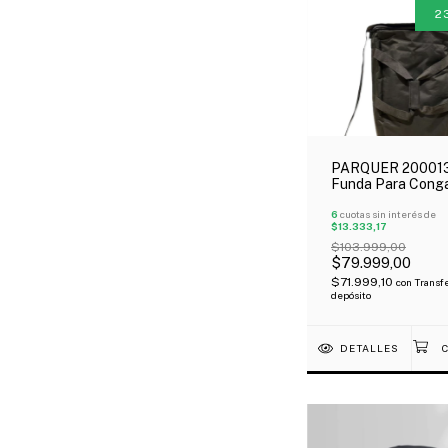
2
PARQUER 20001
Funda Para Cong
Custom 13" Manij
Bandolera Outlet!
6
cuotas sin interés de
$13.333,17
$103.999,00
$79.999,00
$71.999,10
con
Transfe
depósito
DETALLES