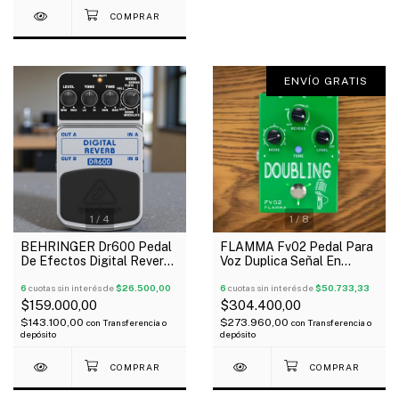
ENVÍO GRATIS
1
/
4
1
/
8
BEHRINGER Dr600 Pedal
FLAMMA Fv02 Pedal Para
De Efectos Digital Reverb
Voz Duplica Señal En
Stéreo Guitarra Bajo
Octava + Reverb Coros
6
cuotas sin interés de
$26.500,00
6
cuotas sin interés de
$50.733,33
$159.000,00
$304.400,00
$143.100,00
$273.960,00
con
Transferencia o
con
Transferencia o
depósito
depósito