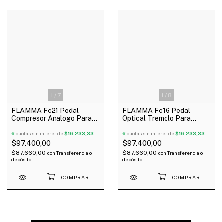
1
/
7
1
/
8
FLAMMA Fc21 Pedal
FLAMMA Fc16 Pedal
Compresor Analogo Para
Optical Tremolo Para
Guitarra
Guitarra
6
cuotas sin interés de
$16.233,33
6
cuotas sin interés de
$16.233,33
$97.400,00
$97.400,00
$87.660,00
$87.660,00
con
Transferencia o
con
Transferencia o
depósito
depósito