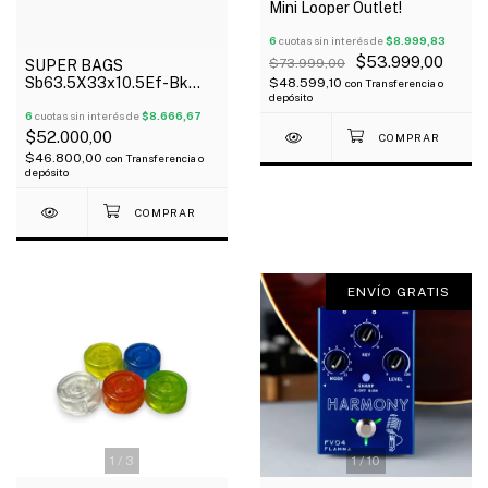
Mini Looper Outlet!
6
cuotas sin interés de
$8.999,83
$53.999,00
$73.999,00
SUPER BAGS
Sb63.5X33x10.5Ef-Bk
$48.599,10
con
Transferencia o
depósito
Funda Para Pedaleras
Multiefectos Acolchada
6
cuotas sin interés de
$8.666,67
10Mm
$52.000,00
$46.800,00
con
Transferencia o
depósito
ENVÍO GRATIS
1
/
3
1
/
10