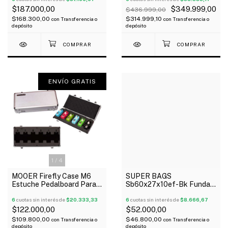
$187.000,00
$349.999,00
$436.999,00
$168.300,00
$314.999,10
con
Transferencia o
con
Transferencia o
depósito
depósito
ENVÍO GRATIS
1
/
4
MOOER Firefly Case M6
SUPER BAGS
Estuche Pedalboard Para 6
Sb60x27x10ef-Bk Funda
Pedales Micro Series
Para Pedaleras
Oferta!
6
cuotas sin interés de
$20.333,33
Multiefectos Acolchada
6
cuotas sin interés de
$8.666,67
10Mm
$122.000,00
$52.000,00
$109.800,00
$46.800,00
con
Transferencia o
con
Transferencia o
depósito
depósito