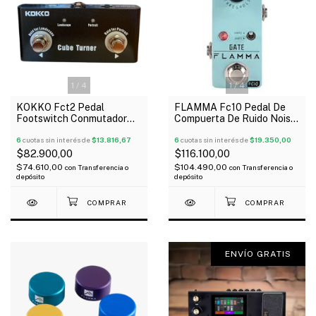
1
/
4
1
/
4
KOKKO Fct2 Pedal
FLAMMA Fc10 Pedal De
Footswitch Conmutador
Compuerta De Ruido Noise
Wireless
Gate Mini
6
cuotas sin interés de
$13.816,67
6
cuotas sin interés de
$19.350,00
$82.900,00
$116.100,00
$74.610,00
$104.490,00
con
Transferencia o
con
Transferencia o
depósito
depósito
ENVÍO GRATIS