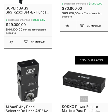
6
cuotas sin interés de
$11.800,00
SUPER BAGS
$70.800,00
Sb31x26x10ef-Bk Funda
$63.720,00
con
Transferencia o
Para Pedaleras
depósito
Multiefectos Acolchada
6
cuotas sin interés de
$8.166,67
10Mm
$49.000,00
$44.100,00
con
Transferencia o
depósito
ENVÍO GRATIS
1
/
4
1
/
3
KOKKO Power Fuente
M-VAVE Aby Pedal
Multiple Para Pedales
Selector De Linea A/B/ Ayb