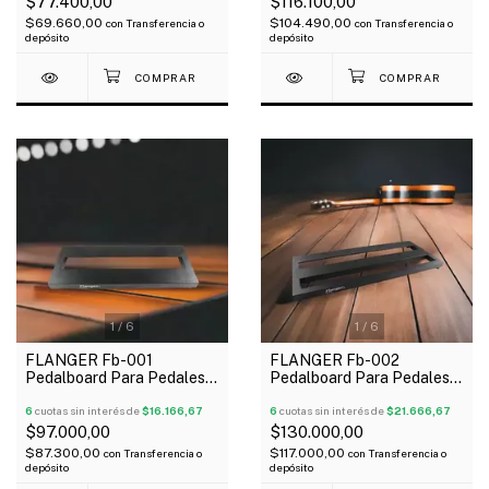
$77.400,00
$116.100,00
$69.660,00
$104.490,00
con
Transferencia o
con
Transferencia o
depósito
depósito
1
/
6
1
/
6
FLANGER Fb-001
FLANGER Fb-002
Pedalboard Para Pedales
Pedalboard Para Pedales
38X15X3 Cm Incluye
51X21X3 Cm Incluye Funda
Funda
6
cuotas sin interés de
$16.166,67
6
cuotas sin interés de
$21.666,67
$97.000,00
$130.000,00
$87.300,00
$117.000,00
con
Transferencia o
con
Transferencia o
depósito
depósito