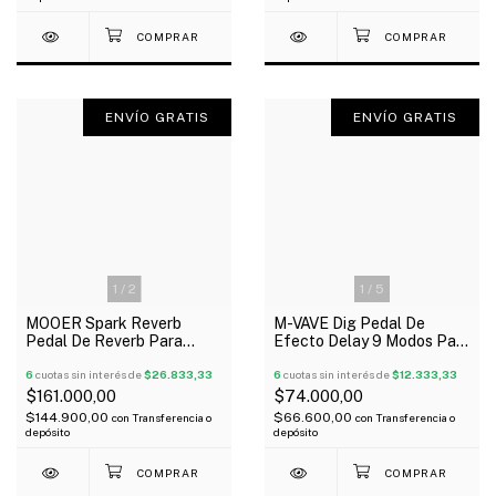
ENVÍO GRATIS
ENVÍO GRATIS
1
/
2
1
/
5
MOOER Spark Reverb
M-VAVE Dig Pedal De
Pedal De Reverb Para
Efecto Delay 9 Modos Para
Guitarra Oferta!
Guitarra Y Bajo
6
cuotas sin interés de
$26.833,33
6
cuotas sin interés de
$12.333,33
$161.000,00
$74.000,00
$144.900,00
$66.600,00
con
Transferencia o
con
Transferencia o
depósito
depósito