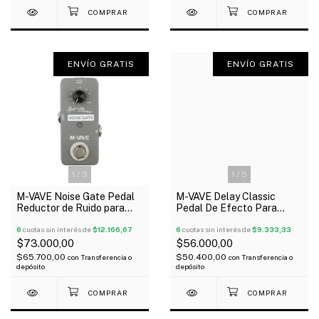
ENVÍO GRATIS
ENVÍO GRATIS
1
/
3
1
/
5
M-VAVE Noise Gate Pedal
M-VAVE Delay Classic
Reductor de Ruido para
Pedal De Efecto Para
Guitarra y Bajo
Guitarra Y Bajo
6
cuotas sin interés de
$12.166,67
6
cuotas sin interés de
$9.333,33
$73.000,00
$56.000,00
$65.700,00
$50.400,00
con
Transferencia o
con
Transferencia o
depósito
depósito