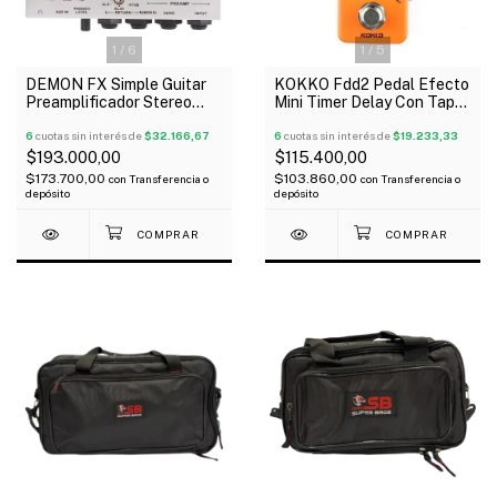
1
/
5
1
/
6
KOKKO Fdd2 Pedal Efecto
DEMON FX Simple Guitar
Mini Timer Delay Con Tap
Preamplificador Stereo
Tempo
Para Guitarra Simulador
6
cuotas sin interés de
$19.233,33
6
cuotas sin interés de
$32.166,67
$115.400,00
$193.000,00
$103.860,00
$173.700,00
con
Transferencia o
con
Transferencia o
depósito
depósito