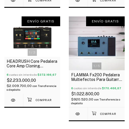
ENVÍO GRATIS
ENVÍO GRATIS
1
/
3
HEADRUSH Core Pedalera
Core Amp Cloning
1
/
5
Autotune Oferta!
FLAMMA Fx200 Pedalera
6
cuotas sin interés de
$372.166,67
Multiefectos Para Guitarra
$2.233.000,00
Ir´S Green
$2.009.700,00
con
Transferencia
6
cuotas sin interés de
$170.466,67
o depósito
$1.022.800,00
$920.520,00
con
Transferencia o
depósito