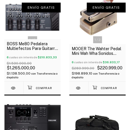
ENVÍO GRATIS
ENVÍO GRATIS
1
/
5
1
/
2
BOSS Me80 Pedalera
Multiefectos Para Guitarra
MOOER The Wahter Pedal
Oferta!
Mini Wah Wha Sonidos
6
cuotas sin interés de
$210.833,33
Clásicos Oferta!
6
cuotas sin interés de
$36.833,17
$1.530.000,00
$1.265.000,00
$220.999,00
$283.999,00
$1.138.500,00
$198.899,10
con
Transferencia o
con
Transferencia o
depósito
depósito
1
/
6