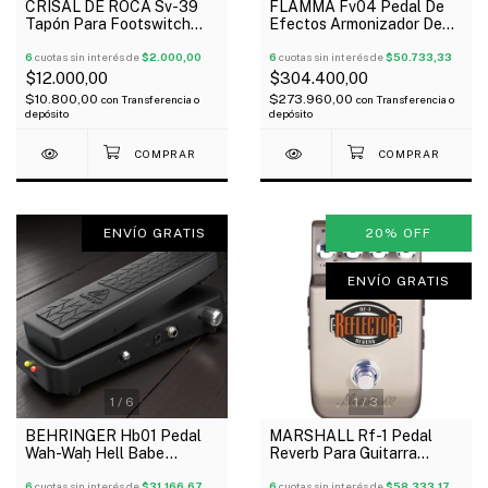
CRISAL DE ROCA Sv-39
FLAMMA Fv04 Pedal De
Tapón Para Footswitch
Efectos Armonizador De
Pedales X 5 Unidades
Voz Reverb + 48V
6
cuotas sin interés de
$2.000,00
6
cuotas sin interés de
$50.733,33
$12.000,00
$304.400,00
$10.800,00
$273.960,00
con
Transferencia o
con
Transferencia o
depósito
depósito
ENVÍO GRATIS
20
%
OFF
ENVÍO GRATIS
1
/
6
1
/
3
BEHRINGER Hb01 Pedal
MARSHALL Rf-1 Pedal
Wah-Wah Hell Babe
Reverb Para Guitarra
Control Óptico Guitarra
Controles Multi-Mode
Oferta!
6
cuotas sin interés de
$31.166,67
Oferta!
6
cuotas sin interés de
$58.333,17