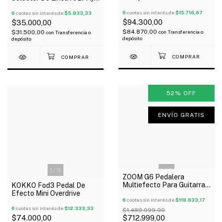
9V/500Ma 12V/100Ma
Para Guitarra Bajo
18V/100Ma
6
cuotas sin interés de
$15.716,67
6
cuotas sin interés de
$5.833,33
$94.300,00
$35.000,00
$84.870,00
con
Transferencia o
$31.500,00
con
Transferencia o
depósito
depósito
52
%
OFF
ENVÍO GRATIS
1
/
5
1
/
9
ZOOM G6 Pedalera
Multiefecto Para Guitarra
KOKKO Fod3 Pedal De
Interface Usb Outlet!
Efecto Mini Overdrive
6
cuotas sin interés de
$118.833,17
6
cuotas sin interés de
$12.333,33
$1.489.999,00
$74.000,00
$712.999,00