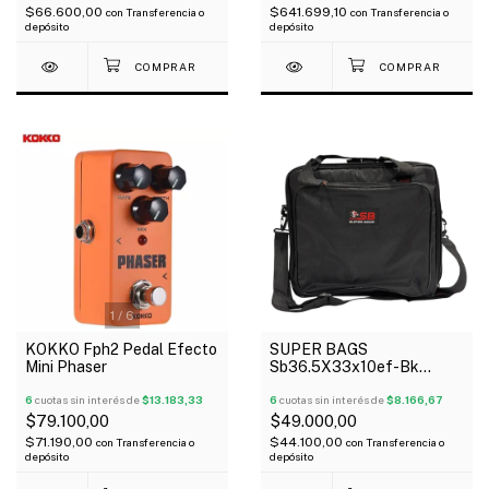
$66.600,00
$641.699,10
con
Transferencia o
con
Transferencia o
depósito
depósito
1
/
6
KOKKO Fph2 Pedal Efecto
SUPER BAGS
Mini Phaser
Sb36.5X33x10ef-Bk
Funda Para Pedaleras
6
cuotas sin interés de
$13.183,33
Multiefectos Acolchada
6
cuotas sin interés de
$8.166,67
10Mm
$79.100,00
$49.000,00
$71.190,00
$44.100,00
con
Transferencia o
con
Transferencia o
depósito
depósito