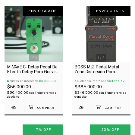
ENVÍO GRATIS
ENVÍO GRATIS
1
/
4
1
/
4
M-VAVE C-Delay Pedal De
BOSS Mt2 Pedal Metal
Efecto Delay Para Guitarra
Zone Distorsion Para
Y Bajo
Guitarra Bajo Oferta!
6
cuotas sin interés de
$9.333,33
6
cuotas sin interés de
$64.166,67
$56.000,00
$385.000,00
$50.400,00
$346.500,00
con
Transferencia o
con
Transferencia o
depósito
depósito
17
%
OFF
22
%
OFF