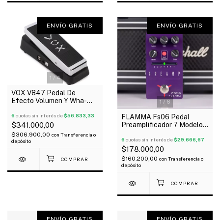
ENVÍO GRATIS
ENVÍO GRATIS
1
/
4
VOX V847 Pedal De
Efecto Volumen Y Wha-
1
/
6
Wha + Funda Oferta!
6
cuotas sin interés de
$56.833,33
FLAMMA Fs06 Pedal
Preamplificador 7 Modelos
$341.000,00
De 2 Canales Gabinetes
$306.900,00
con
Transferencia o
6
cuotas sin interés de
$29.666,67
depósito
$178.000,00
$160.200,00
con
Transferencia o
depósito
ENVÍO GRATIS
ENVÍO GRATIS