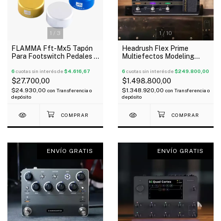
1
/
3
1
/
10
FLAMMA Fft-Mx5 Tapón
Headrush Flex Prime
Para Footswitch Pedales X
Multiefectos Modeling
5 Unidades
pantalla táctil Bluetooth
6
cuotas sin interés de
$4.616,67
Wi-Fi
6
cuotas sin interés de
$249.800,00
$27.700,00
$1.498.800,00
$24.930,00
$1.348.920,00
con
Transferencia o
con
Transferencia o
depósito
depósito
ENVÍO GRATIS
ENVÍO GRATIS