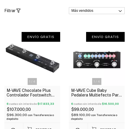
Filtrar
ENVÍO GRATIS
ENVÍO GRATIS
1
/
4
1
/
4
M-VAVE Chocolate Plus
M-VAVE Cube Baby
Controlador Footswitch
Pedalera Multiefecto Para
MIDI
Guitarra Usb Simulador
6
cuotas sin interés de
$17.833,33
Amps Irs
6
cuotas sin interés de
$16.500,00
$107.000,00
$99.000,00
$96.300,00
$89.100,00
con
Transferencia o
con
Transferencia o
depósito
depósito