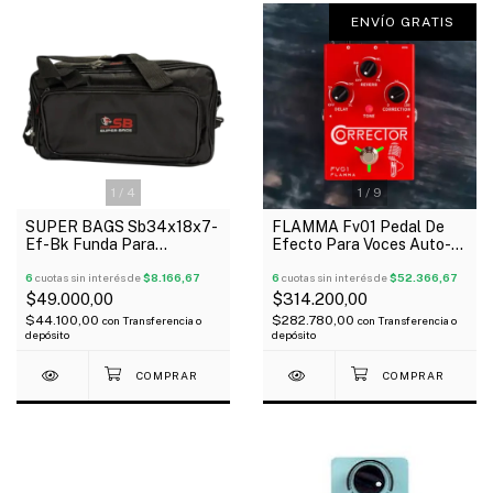
ENVÍO GRATIS
1
/
4
1
/
9
SUPER BAGS Sb34x18x7-
FLAMMA Fv01 Pedal De
Ef-Bk Funda Para
Efecto Para Voces Auto-
Pedaleras Multiefectos
Tune+Reverb+Delay
Acolchada 10Mm
6
cuotas sin interés de
$8.166,67
6
cuotas sin interés de
$52.366,67
$49.000,00
$314.200,00
$44.100,00
$282.780,00
con
Transferencia o
con
Transferencia o
depósito
depósito