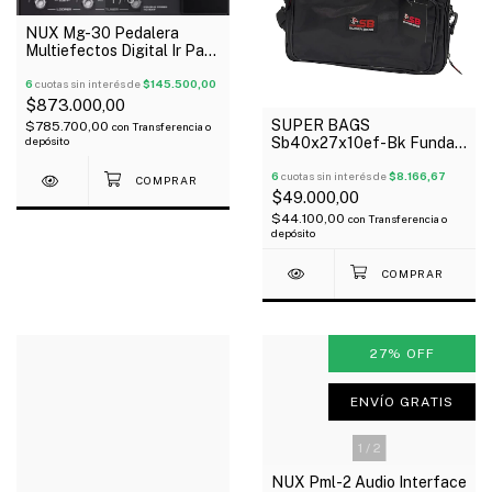
NUX Mg-30 Pedalera
Multiefectos Digital Ir Para
Guitarra Pedal Expresion
Oferta!
6
cuotas sin interés de
$145.500,00
$873.000,00
SUPER BAGS
$785.700,00
con
Transferencia o
depósito
Sb40x27x10ef-Bk Funda
Para Pedaleras
Multiefectos Acolchada
6
cuotas sin interés de
$8.166,67
10Mm
$49.000,00
$44.100,00
con
Transferencia o
depósito
27
%
OFF
ENVÍO GRATIS
1
/
2
NUX Pml-2 Audio Interface