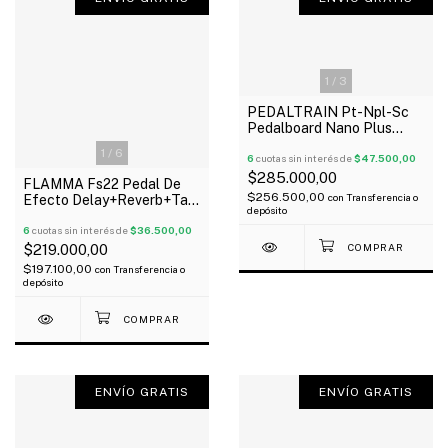
1
/
3
PEDALTRAIN Pt-Npl-Sc
Pedalboard Nano Plus
46X13 Cm Funda Flat
1
/
6
Oferta!
6
cuotas sin interés de
$47.500,00
$285.000,00
FLAMMA Fs22 Pedal De
$256.500,00
con
Transferencia o
Efecto Delay+Reverb+Tap
depósito
Tempo+Freeze
Trail+Stereo
6
cuotas sin interés de
$36.500,00
$219.000,00
$197.100,00
con
Transferencia o
depósito
ENVÍO GRATIS
ENVÍO GRATIS