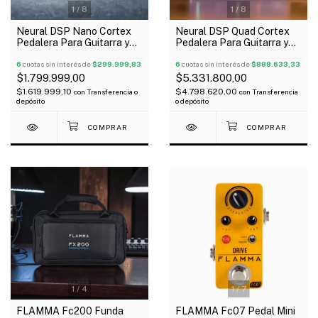
1
/
8
1
/
8
Neural DSP Nano Cortex
Neural DSP Quad Cortex
Pedalera Para Guitarra y
Pedalera Para Guitarra y
Bajo Oferta!
Bajo Oferta!
6
cuotas sin interés de
$299.999,83
6
cuotas sin interés de
$888.633,33
$1.799.999,00
$5.331.800,00
$1.619.999,10
$4.798.620,00
con
Transferencia o
con
Transferencia
depósito
o depósito
1
/
4
1
/
7
FLAMMA Fc200 Funda
FLAMMA Fc07 Pedal Mini