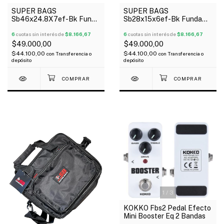
SUPER BAGS
SUPER BAGS
Sb46x24.8X7ef-Bk Funda
Sb28x15x6ef-Bk Funda
Para Pedaleras
Para Pedaleras
Multiefectos Acolchada
6
cuotas sin interés de
$8.166,67
Multiefectos Acolchada
6
cuotas sin interés de
$8.166,67
10Mm
10Mm
$49.000,00
$49.000,00
$44.100,00
$44.100,00
con
Transferencia o
con
Transferencia o
depósito
depósito
1
/
3
KOKKO Fbs2 Pedal Efecto
Mini Booster Eq 2 Bandas