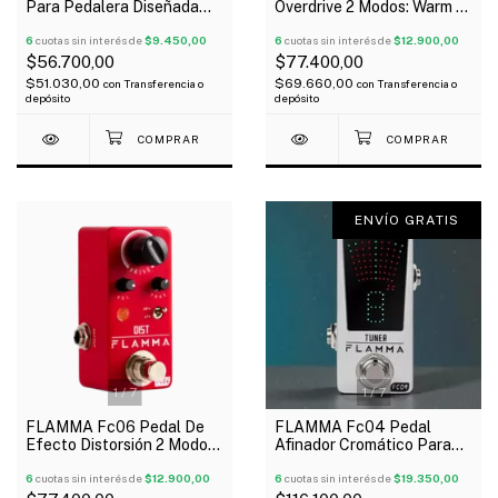
Para Pedalera Diseñada
Overdrive 2 Modos: Warm -
Para FX200, FX150,Fx100
Hot
6
cuotas sin interés de
$9.450,00
6
cuotas sin interés de
$12.900,00
$56.700,00
$77.400,00
$51.030,00
$69.660,00
con
Transferencia o
con
Transferencia o
depósito
depósito
ENVÍO GRATIS
1
/
7
1
/
7
FLAMMA Fc06 Pedal De
FLAMMA Fc04 Pedal
Efecto Distorsión 2 Modos
Afinador Cromático Para
Hig Peak - Low Peak
Guitarra eléctrica o Bajo
6
cuotas sin interés de
$12.900,00
6
cuotas sin interés de
$19.350,00