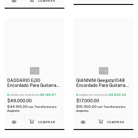
1
/
2
1
/
2
DADDARIO Ej30
GIANNINI Geegstp1048
Encordado Para Guitarra
Encordado Para Guitarra
Clásica Pro Arte Tensión
Eléctrica Híbrida 010-048
Normal Nylon Entorchado
6
cuotas sin interés de
$8.166,67
6
cuotas sin interés de
$2.833,33
$49.000,00
$17.000,00
$44.100,00
$15.300,00
con
Transferencia o
con
Transferencia o
depósito
depósito