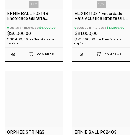
1
/
2
1
/
2
ERNIE BALL P02148
ELIXIR 11027 Encordado
Encordado Guitarra
Para Acústica Bronze 011-
Acústica Earthwood
052 NANOWEB 80/20
Phosphor Bronze 011-52
6
cuotas sin interés de
$6.000,00
Oferta!
6
cuotas sin interés de
$13.500,00
$36.000,00
$81.000,00
$32.400,00
$72.900,00
con
Transferencia o
con
Transferencia o
depósito
depósito
ORPHEE STRINGS
ERNIE BALL P02403