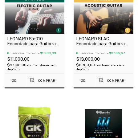
1
/
2
1
/
2
LEONARD Sle010
LEONARD SLAC
Encordado para Guitarra
Encordado para Guitarra
Eléctrica Nickel Plated
Acústica Phosphor Bronce
010-46
6
cuotas sin interés de
$1.833,33
010-48
6
cuotas sin interés de
$2.166,67
$11.000,00
$13.000,00
$9.900,00
$11.700,00
con
Transferencia o
con
Transferencia o
depósito
depósito