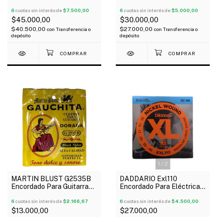
Eléctrico 4 Cuerdas 045-
Eléctrico 4 Cuerdas Nickel
0100
6
cuotas sin interés de
$7.500,00
Plated 040/095
6
cuotas sin interés de
$5.000,00
$45.000,00
$30.000,00
$40.500,00
$27.000,00
con
Transferencia o
con
Transferencia o
depósito
depósito
1
/
2
MARTIN BLUST G2535B
DADDARIO Exl110
Encordado Para Guitarra
Encordado Para Eléctrica
Clásica Black Gauchita
Nickel Entorchado 010-46
Tensión Media
6
cuotas sin interés de
$2.166,67
6
cuotas sin interés de
$4.500,00
$13.000,00
$27.000,00