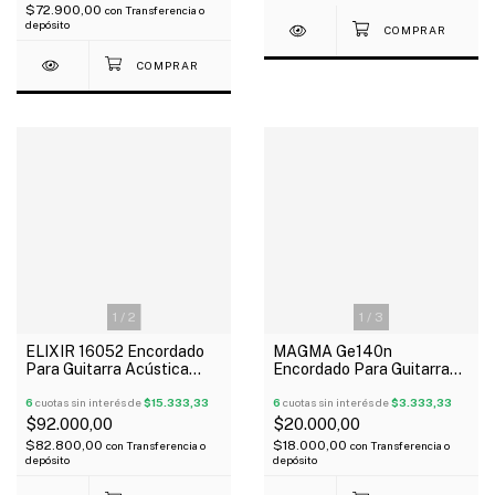
$72.900,00
con
Transferencia o
depósito
1
/
2
1
/
3
ELIXIR 16052 Encordado
MAGMA Ge140n
Para Guitarra Acústica
Encordado Para Guitarra
Phosphor Bronze 012-053
Eléctrica 010/046
Nanoweb
6
cuotas sin interés de
$15.333,33
6
cuotas sin interés de
$3.333,33
$92.000,00
$20.000,00
$82.800,00
$18.000,00
con
Transferencia o
con
Transferencia o
depósito
depósito