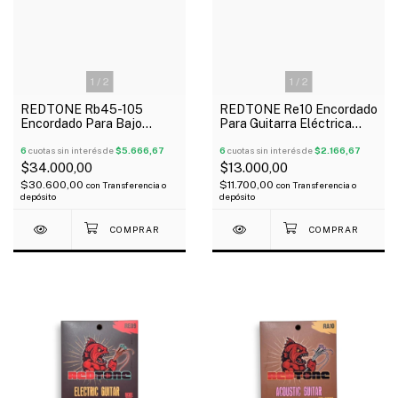
1
/
2
1
/
2
REDTONE Rb45-105
REDTONE Re10 Encordado
Encordado Para Bajo
Para Guitarra Eléctrica
Eléctrico 4 Cuerdas 045-
010-46
105
6
cuotas sin interés de
$5.666,67
6
cuotas sin interés de
$2.166,67
$34.000,00
$13.000,00
$30.600,00
$11.700,00
con
Transferencia o
con
Transferencia o
depósito
depósito