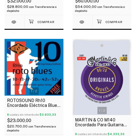
$32.000,00
$60.000,00
$28.800,00
$54.000,00
con
Transferencia o
con
Transferencia o
depósito
depósito
1
/
2
ROTOSOUND Rh10
Encordado Eléctrica Blues
Hybrid 10-52 1ra Extra
1
/
2
6
cuotas sin interés de
$3.833,33
MARTIN & CO M140
$23.000,00
Encordado Para Guitarra
$20.700,00
con
Transferencia o
Acústica 80/20 Originals
depósito
012-054
6
cuotas sin interés de
$4.333,33