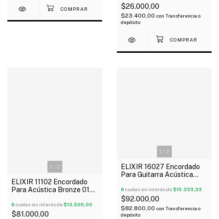
$26.000,00
$23.400,00
con
Transferencia o
depósito
1
/
2
ELIXIR 16027 Encordado
1
/
2
Para Guitarra Acústica
ELIXIR 11102 Encordado
Phosphor Bronze 011-052
Para Acústica Bronze 013-
NANOWEB
6
cuotas sin interés de
$15.333,33
056 Nanoweb 80/20
$92.000,00
6
cuotas sin interés de
$13.500,00
$82.800,00
con
Transferencia o
$81.000,00
depósito