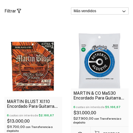
Filtrar
MARTIN & CO Ma530
Encordado Para Guitarra
MARTIN BLUST Xl110
Acústica Authentic
Encordado Para Guitarra
Phosphor Bronce 10-047
6
cuotas sin interés de
$5.166,67
Eléctrica 09-42 Extra
$31.000,00
Light
6
cuotas sin interés de
$2.166,67
$27.900,00
con
Transferencia o
$13.000,00
depósito
$11.700,00
con
Transferencia o
depósito