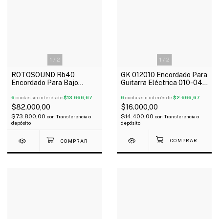
1
/
2
1
/
2
GK 012010 Encordado Para
ROTOSOUND Rb40
Guitarra Eléctrica 010-046
Encordado Para Bajo
Regular
Eléctrico 4 Cuerdas 040-
6
cuotas sin interés de
$2.666,67
100
6
cuotas sin interés de
$13.666,67
$16.000,00
$82.000,00
$14.400,00
$73.800,00
con
Transferencia o
con
Transferencia o
depósito
depósito