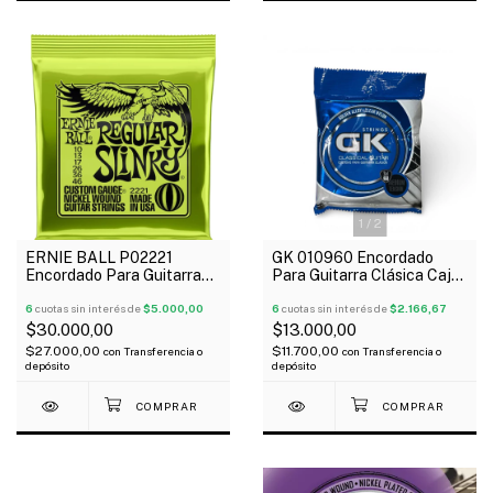
1
/
2
ERNIE BALL P02221
GK 010960 Encordado
Encordado Para Guitarra
Para Guitarra Clásica Caja
Eléctrica Regular Slinky
Azul Doradas Medium
010-046
6
cuotas sin interés de
$5.000,00
6
cuotas sin interés de
$2.166,67
$30.000,00
$13.000,00
$27.000,00
$11.700,00
con
Transferencia o
con
Transferencia o
depósito
depósito