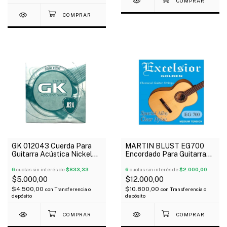
GK 012043 Cuerda Para
MARTIN BLUST EG700
Guitarra Acústica Nickel
Encordado Para Guitarra
024
Clásica Dorada Tensión
6
cuotas sin interés de
$833,33
Media
6
cuotas sin interés de
$2.000,00
$5.000,00
$12.000,00
$4.500,00
$10.800,00
con
Transferencia o
con
Transferencia o
depósito
depósito