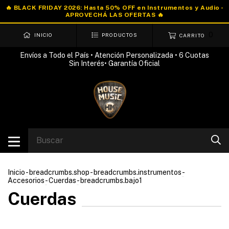
0
INICIO
PRODUCTOS
CARRITO
Envíos a Todo el País • Atención Personalizada • 6 Cuotas
Sin Interés• Garantía Oficial
Inicio
-
breadcrumbs.shop
-
breadcrumbs.instrumentos
-
Accesorios
-
Cuerdas
-
breadcrumbs.bajo1
Cuerdas