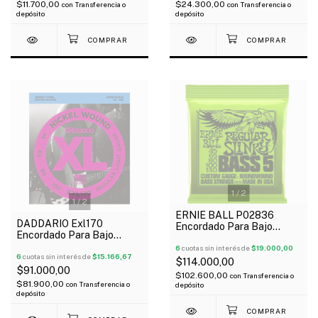
$11.700,00
$24.300,00
con
Transferencia o
con
Transferencia o
depósito
depósito
1
/
2
1
/
2
ERNIE BALL P02836
DADDARIO Exl170
Encordado Para Bajo
Encordado Para Bajo
Eléctrico 5 Cuerdas Slinky
Eléctrico 4 Cuerdas
Nickel Wound 45-130
6
cuotas sin interés de
$19.000,00
Regular Light Niquel 045-
6
cuotas sin interés de
$15.166,67
$114.000,00
100
$91.000,00
$102.600,00
con
Transferencia o
$81.900,00
con
Transferencia o
depósito
depósito