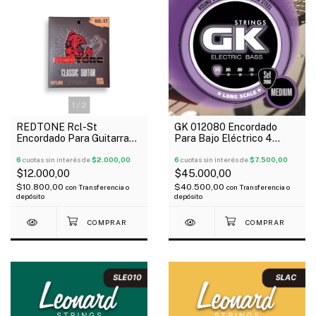
1
/
2
REDTONE Rcl-St
GK 012080 Encordado
Encordado Para Guitarra
Para Bajo Eléctrico 4
Clásica Tension Normal
Cuerdas Nickel Plated
6
cuotas sin interés de
$2.000,00
045-105 Medium
6
cuotas sin interés de
$7.500,00
$12.000,00
$45.000,00
$10.800,00
$40.500,00
con
Transferencia o
con
Transferencia o
depósito
depósito