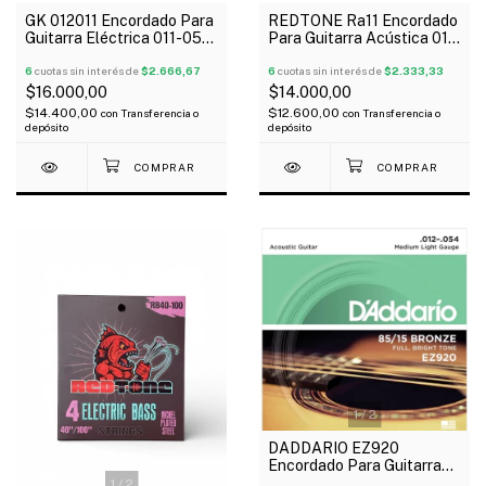
GK 012011 Encordado Para
REDTONE Ra11 Encordado
Guitarra Eléctrica 011-050
Para Guitarra Acústica 011-
Medium
052
6
cuotas sin interés de
$2.666,67
6
cuotas sin interés de
$2.333,33
$16.000,00
$14.000,00
$14.400,00
$12.600,00
con
Transferencia o
con
Transferencia o
depósito
depósito
1
/
2
DADDARIO EZ920
Encordado Para Guitarra
Acústica 012-054 Bronce
1
/
2