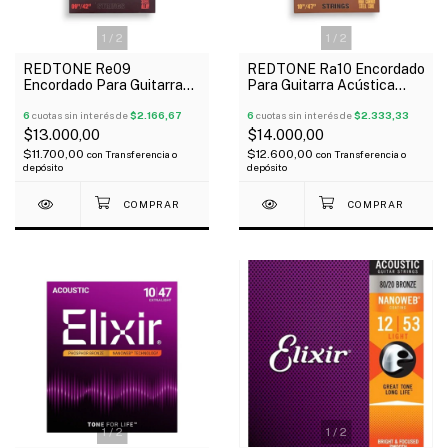
1
/
2
1
/
2
REDTONE Re09
REDTONE Ra10 Encordado
Encordado Para Guitarra
Para Guitarra Acústica
Eléctrica 09-42
010-047
6
cuotas sin interés de
$2.166,67
6
cuotas sin interés de
$2.333,33
$13.000,00
$14.000,00
$11.700,00
$12.600,00
con
Transferencia o
con
Transferencia o
depósito
depósito
1
/
2
1
/
2