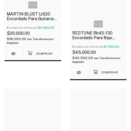
1
/
2
MARTIN BLUST Lt620
Encordado Para Guitarra
Clásica Plateada Tensión
1
/
2
Baja
6
cuotas sin interés de
$3.333,33
REDTONE Rb45-130
$20.000,00
Encordado Para Bajo
$18.000,00
con
Transferencia o
Eléctrico 5 Cuerdas 045-
depósito
130
6
cuotas sin interés de
$7.500,00
$45.000,00
$40.500,00
con
Transferencia o
depósito