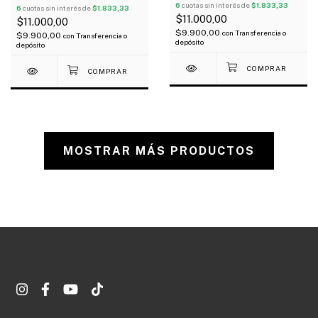
42
6
cuotas sin interés de
$1.833,33
6
cuotas sin interés de
$1.833,33
$11.000,00
$11.000,00
$9.900,00
con
Transferencia o
$9.900,00
con
Transferencia o
depósito
depósito
MOSTRAR MÁS PRODUCTOS