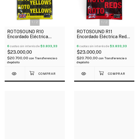
1
/
2
1
/
2
ROTOSOUND R10
ROTOSOUND R11
Encordado Eléctrica
Encordado Eléctrica Reds
Yellows 10-46 1º Extra
11-48 1º Extra
6
cuotas sin interés de
$3.833,33
6
cuotas sin interés de
$3.833,33
$23.000,00
$23.000,00
$20.700,00
$20.700,00
con
Transferencia o
con
Transferencia o
depósito
depósito