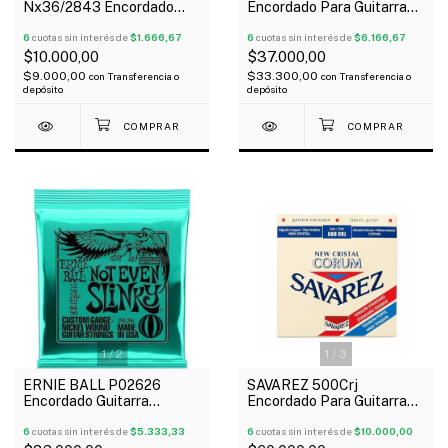
Nx36/2843 Encordado
Encordado Para Guitarra
Para Guitarra Clásica 028-
Clásica Ernesto Palla
043 Nylon Tensión Normal
6
cuotas sin interés de
$1.666,67
Nylon
6
cuotas sin interés de
$6.166,67
$10.000,00
$37.000,00
$9.000,00
$33.300,00
con
Transferencia o
con
Transferencia o
depósito
depósito
1
/
2
1
/
3
ERNIE BALL P02626
SAVAREZ 500Crj
Encordado Guitarra
Encordado Para Guitarra
Eléctrica Slinky Nickel
Clásica Normal Alta New
Wound 12-56
6
cuotas sin interés de
$5.333,33
Cristal
6
cuotas sin interés de
$10.000,00