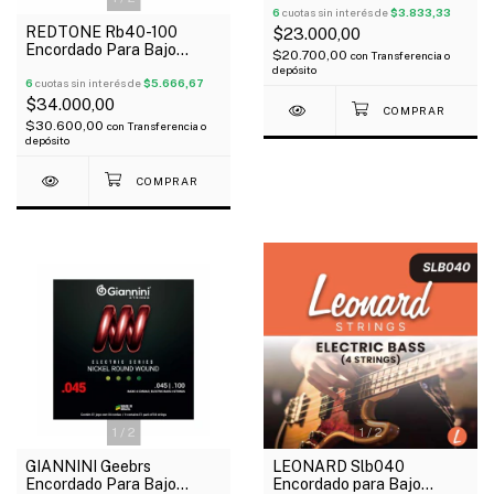
85/15
6
cuotas sin interés de
$3.833,33
REDTONE Rb40-100
$23.000,00
Encordado Para Bajo
$20.700,00
con
Transferencia o
Eléctrico 4 Cuerdas 040-
depósito
100
6
cuotas sin interés de
$5.666,67
$34.000,00
$30.600,00
con
Transferencia o
depósito
1
/
2
1
/
2
GIANNINI Geebrs
LEONARD Slb040
Encordado Para Bajo
Encordado para Bajo