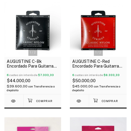
1
/
2
1
/
2
AUGUSTINE C-Bk
AUGUSTINE C-Red
Encordado Para Guitarra
Encordado Para Guitarra
Clásica Tensión Baja Made
Clásica Tensión Media
In Usa
6
cuotas sin interés de
$7.333,33
Made In Usa
6
cuotas sin interés de
$8.333,33
$44.000,00
$50.000,00
$39.600,00
$45.000,00
con
Transferencia o
con
Transferencia o
depósito
depósito