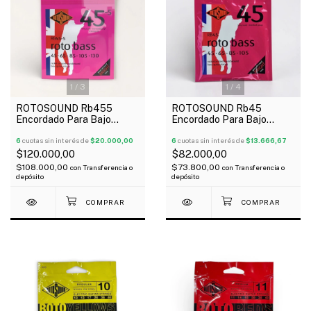
1
/
3
1
/
4
ROTOSOUND Rb455
ROTOSOUND Rb45
Encordado Para Bajo
Encordado Para Bajo
Eléctrico 5 Cuerdas 045-
Eléctrico 4 Cuerdas 045-
130
6
cuotas sin interés de
$20.000,00
105
6
cuotas sin interés de
$13.666,67
$120.000,00
$82.000,00
$108.000,00
$73.800,00
con
Transferencia o
con
Transferencia o
depósito
depósito