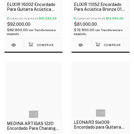
ELIXIR 16002 Encordado
ELIXIR 11052 Encordado
Para Guitarra Acústica
Para Acústica Bronze 012-
Phosphor Bronze 010-047
053 NANOWEB 80/20
NANOWEB
6
cuotas sin interés de
$15.333,33
6
cuotas sin interés de
$13.500,00
$92.000,00
$81.000,00
$82.800,00
$72.900,00
con
Transferencia o
con
Transferencia o
depósito
depósito
1
/
2
1
/
2
LEONARD Sle009
MEDINA ARTIGAS 1220
Encordado para Guitarra
Encordado Para Charango
Eléctrica Nickel Plated 09-
Nylon Negro