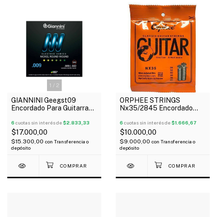
1
/
2
GIANNINI Geegst09
ORPHEE STRINGS
Encordado Para Guitarra
Nx35/2845 Encordado
Eléctrica 09-42
Para Guitarra Clásica 028-
6
cuotas sin interés de
$2.833,33
045 Nylon Tensión Alta
6
cuotas sin interés de
$1.666,67
$17.000,00
$10.000,00
$15.300,00
$9.000,00
con
Transferencia o
con
Transferencia o
depósito
depósito