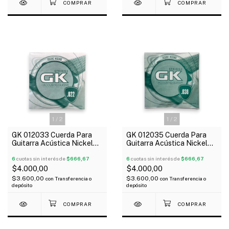
1
/
2
1
/
2
GK 012033 Cuerda Para
GK 012035 Cuerda Para
Guitarra Acústica Nickel
Guitarra Acústica Nickel
022
038
6
cuotas sin interés de
$666,67
6
cuotas sin interés de
$666,67
$4.000,00
$4.000,00
$3.600,00
$3.600,00
con
Transferencia o
con
Transferencia o
depósito
depósito