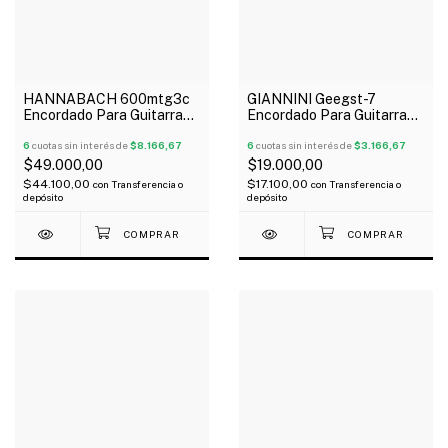
HANNABACH 600mtg3c
GIANNINI Geegst-7
Encordado Para Guitarra
Encordado Para Guitarra
Clásica G3 Carbono
Eléctrica 7 Cuerdas 010-
Tensión Media
6
cuotas sin interés de
$8.166,67
59
6
cuotas sin interés de
$3.166,67
$49.000,00
$19.000,00
$44.100,00
$17.100,00
con
Transferencia o
con
Transferencia o
depósito
depósito