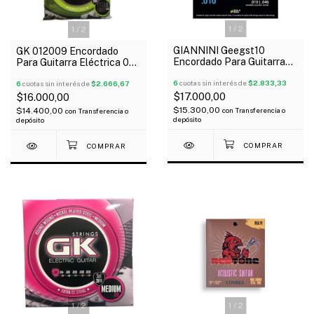
1
/
2
1
/
2
GIANNINI Geegst10
GK 012009 Encordado
Encordado Para Guitarra
Para Guitarra Eléctrica 09-
Eléctrica 10-46
042 Extra Light
6
cuotas sin interés de
$2.833,33
6
cuotas sin interés de
$2.666,67
$17.000,00
$16.000,00
$15.300,00
$14.400,00
con
Transferencia o
con
Transferencia o
depósito
depósito
1
/
2
1
/
2