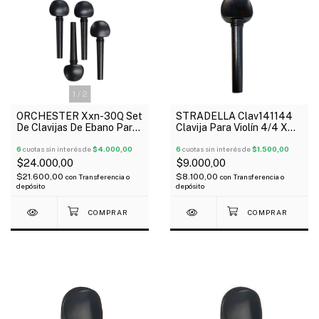
1
/
2
ORCHESTER Xxn-30Q Set
STRADELLA Clav141144
De Clavijas De Ebano Para
Clavija Para Violín 4/4 X
Violín 1/4
Unidad
6
cuotas sin interés de
$4.000,00
6
cuotas sin interés de
$1.500,00
$24.000,00
$9.000,00
$21.600,00
$8.100,00
con
Transferencia o
con
Transferencia o
depósito
depósito