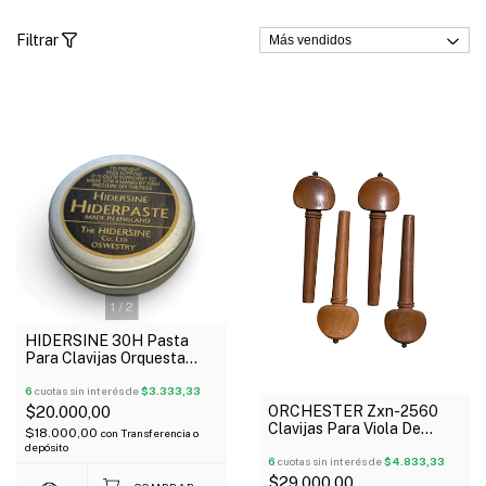
Filtrar
1
/
2
HIDERSINE 30H Pasta
Para Clavijas Orquesta
Made In England
6
cuotas sin interés de
$3.333,33
ORCHESTER Zxn-2560
$20.000,00
Clavijas Para Viola De
$18.000,00
con
Transferencia o
Madera Boj X 4 Unidades
depósito
6
cuotas sin interés de
$4.833,33
$29.000,00