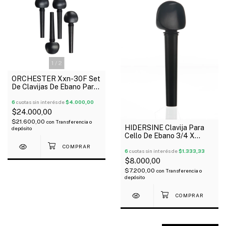
1
/
2
ORCHESTER Xxn-30F Set
De Clavijas De Ebano Para
Violín 4/4
6
cuotas sin interés de
$4.000,00
$24.000,00
$21.600,00
con
Transferencia o
HIDERSINE Clavija Para
depósito
Cello De Ebano 3/4 X
Unidad
6
cuotas sin interés de
$1.333,33
$8.000,00
$7.200,00
con
Transferencia o
depósito