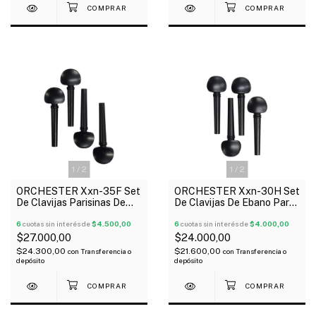
1
/
2
1
/
2
ORCHESTER Xxn-35F Set
ORCHESTER Xxn-30H Set
De Clavijas Parisinas De
De Clavijas De Ebano Para
Ebano Para Violín 4/4
Violín 1/2
6
cuotas sin interés de
$4.500,00
6
cuotas sin interés de
$4.000,00
$27.000,00
$24.000,00
$24.300,00
$21.600,00
con
Transferencia o
con
Transferencia o
depósito
depósito