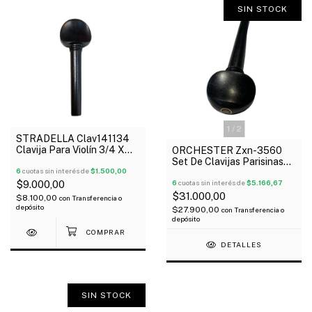
SIN STOCK
1
/
2
STRADELLA Clav141134
Clavija Para Violín 3/4 X
ORCHESTER Zxn-3560
Unidad
Set De Clavijas Parisinas
6
cuotas sin interés de
$1.500,00
De Ebano Para Viola
$9.000,00
6
cuotas sin interés de
$5.166,67
$31.000,00
$8.100,00
con
Transferencia o
depósito
$27.900,00
con
Transferencia o
depósito
DETALLES
SIN STOCK