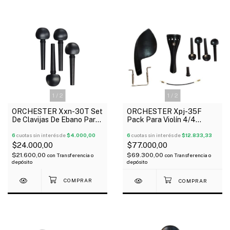
1
/
2
1
/
2
ORCHESTER Xxn-30T Set
ORCHESTER Xpj-35F
De Clavijas De Ebano Para
Pack Para Violín 4/4
Violín 3/4
Clavijas De Ebano
6
cuotas sin interés de
$4.000,00
Mentonera Cordal Pin
6
cuotas sin interés de
$12.833,33
$24.000,00
$77.000,00
$21.600,00
$69.300,00
con
Transferencia o
con
Transferencia o
depósito
depósito