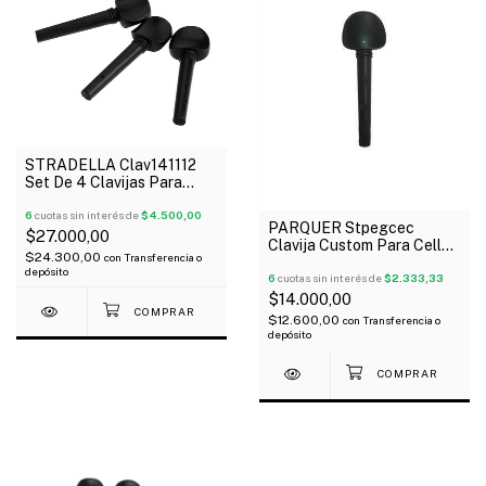
STRADELLA Clav141112
Set De 4 Clavijas Para
Violín 1/2
6
cuotas sin interés de
$4.500,00
PARQUER Stpegcec
$27.000,00
Clavija Custom Para Cello
$24.300,00
con
Transferencia o
X Unidad
depósito
6
cuotas sin interés de
$2.333,33
$14.000,00
$12.600,00
con
Transferencia o
depósito