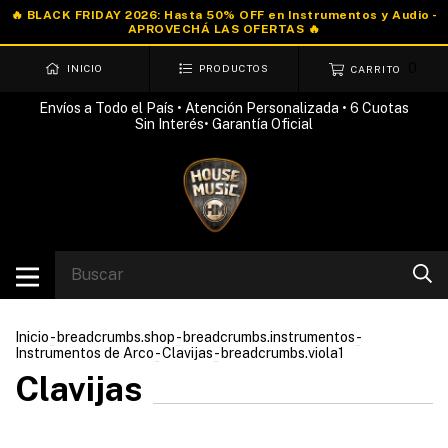
0
INICIO
PRODUCTOS
CARRITO
Envíos a Todo el País • Atención Personalizada • 6 Cuotas
Sin Interés• Garantía Oficial
Inicio
-
breadcrumbs.shop
-
breadcrumbs.instrumentos
-
Instrumentos de Arco
-
Clavijas
-
breadcrumbs.viola1
Clavijas