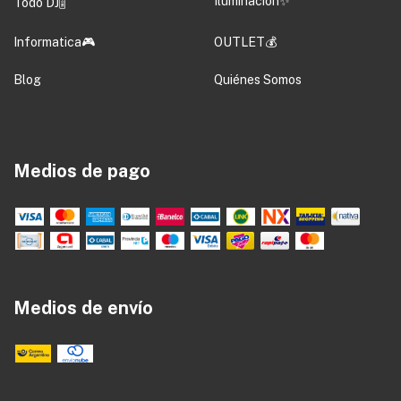
Iluminacion✨
Todo DJ🎚️
Informatica🎮
OUTLET💰
Blog
Quiénes Somos
Medios de pago
Medios de envío