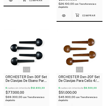
$26.100,00
con
Transferencia o
depósito
1
/
2
1
/
2
ORCHESTER Dxn-30F Set
ORCHESTER Dxn-20F Set
De Clavijas De Ebano Para
De Clavijas Para Cello 4/4
Cello 4/4
De Boj
6
cuotas sin interés de
$12.833,33
6
cuotas sin interés de
$8.500,00
$77.000,00
$51.000,00
$69.300,00
$45.900,00
con
Transferencia o
con
Transferencia o
depósito
depósito