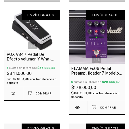
ENVÍO GRATIS
ENVÍO GRATIS
1
/
4
VOX V847 Pedal De
Efecto Volumen Y Wha-
1
/
6
Wha + Funda Oferta!
6
cuotas sin interés de
$56.833,33
FLAMMA Fs06 Pedal
Preamplificador 7 Modelos
$341.000,00
De 2 Canales Gabinetes
$306.900,00
con
Transferencia o
6
cuotas sin interés de
$29.666,67
depósito
$178.000,00
$160.200,00
con
Transferencia o
depósito
ENVÍO GRATIS
ENVÍO GRATIS