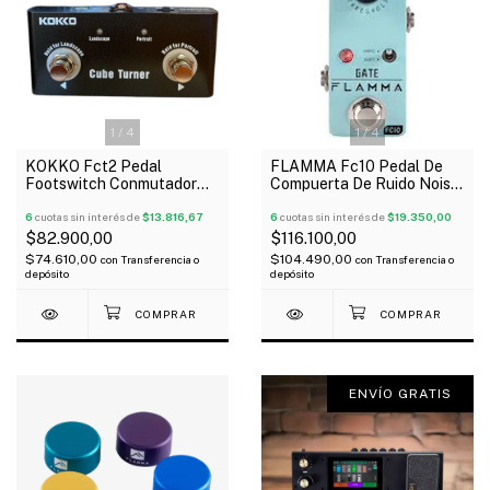
1
/
4
1
/
4
KOKKO Fct2 Pedal
FLAMMA Fc10 Pedal De
Footswitch Conmutador
Compuerta De Ruido Noise
Wireless
Gate Mini
6
cuotas sin interés de
$13.816,67
6
cuotas sin interés de
$19.350,00
$82.900,00
$116.100,00
$74.610,00
$104.490,00
con
Transferencia o
con
Transferencia o
depósito
depósito
ENVÍO GRATIS