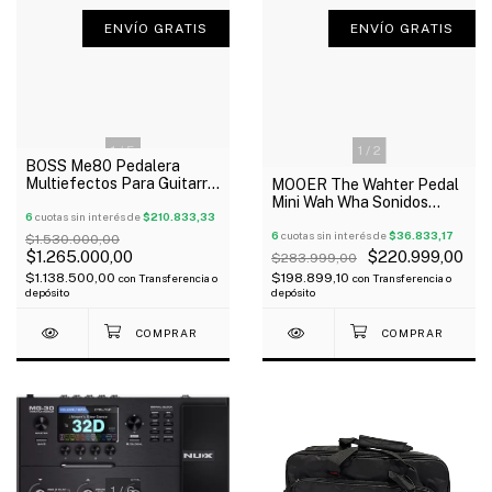
ENVÍO GRATIS
ENVÍO GRATIS
1
/
5
1
/
2
BOSS Me80 Pedalera
Multiefectos Para Guitarra
MOOER The Wahter Pedal
Oferta!
Mini Wah Wha Sonidos
6
cuotas sin interés de
$210.833,33
Clásicos Oferta!
6
cuotas sin interés de
$36.833,17
$1.530.000,00
$1.265.000,00
$220.999,00
$283.999,00
$1.138.500,00
$198.899,10
con
Transferencia o
con
Transferencia o
depósito
depósito
1
/
6