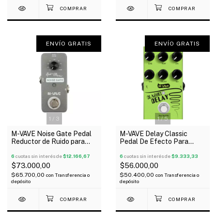
ENVÍO GRATIS
ENVÍO GRATIS
1
/
3
1
/
5
M-VAVE Noise Gate Pedal
M-VAVE Delay Classic
Reductor de Ruido para
Pedal De Efecto Para
Guitarra y Bajo
Guitarra Y Bajo
6
cuotas sin interés de
$12.166,67
6
cuotas sin interés de
$9.333,33
$73.000,00
$56.000,00
$65.700,00
$50.400,00
con
Transferencia o
con
Transferencia o
depósito
depósito