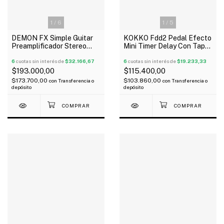
1
/
5
1
/
6
KOKKO Fdd2 Pedal Efecto
DEMON FX Simple Guitar
Mini Timer Delay Con Tap
Preamplificador Stereo
Tempo
Para Guitarra Simulador
6
cuotas sin interés de
$19.233,33
6
cuotas sin interés de
$32.166,67
$115.400,00
$193.000,00
$103.860,00
$173.700,00
con
Transferencia o
con
Transferencia o
depósito
depósito