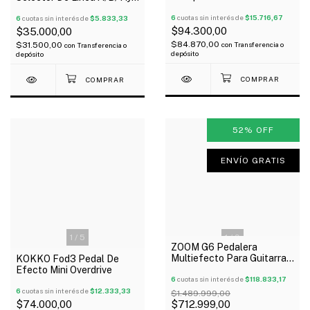
9V/500Ma 12V/100Ma
Para Guitarra Bajo
18V/100Ma
6
cuotas sin interés de
$15.716,67
6
cuotas sin interés de
$5.833,33
$94.300,00
$35.000,00
$84.870,00
con
Transferencia o
$31.500,00
con
Transferencia o
depósito
depósito
52
%
OFF
ENVÍO GRATIS
1
/
5
1
/
9
ZOOM G6 Pedalera
Multiefecto Para Guitarra
KOKKO Fod3 Pedal De
Interface Usb Outlet!
Efecto Mini Overdrive
6
cuotas sin interés de
$118.833,17
6
cuotas sin interés de
$12.333,33
$1.489.999,00
$74.000,00
$712.999,00