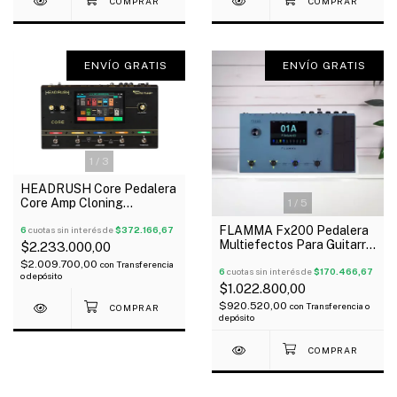
ENVÍO GRATIS
ENVÍO GRATIS
1
/
3
HEADRUSH Core Pedalera
Core Amp Cloning
1
/
5
Autotune Oferta!
FLAMMA Fx200 Pedalera
6
cuotas sin interés de
$372.166,67
Multiefectos Para Guitarra
$2.233.000,00
Ir´S Green
$2.009.700,00
con
Transferencia
6
cuotas sin interés de
$170.466,67
o depósito
$1.022.800,00
$920.520,00
con
Transferencia o
depósito