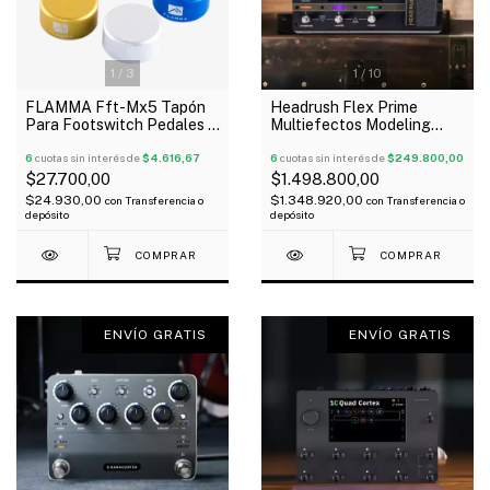
1
/
3
1
/
10
FLAMMA Fft-Mx5 Tapón
Headrush Flex Prime
Para Footswitch Pedales X
Multiefectos Modeling
5 Unidades
pantalla táctil Bluetooth
6
cuotas sin interés de
$4.616,67
Wi-Fi
6
cuotas sin interés de
$249.800,00
$27.700,00
$1.498.800,00
$24.930,00
$1.348.920,00
con
Transferencia o
con
Transferencia o
depósito
depósito
ENVÍO GRATIS
ENVÍO GRATIS