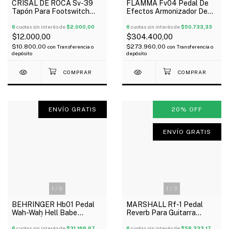
CRISAL DE ROCA Sv-39
FLAMMA Fv04 Pedal De
Tapón Para Footswitch
Efectos Armonizador De
Pedales X 5 Unidades
Voz Reverb + 48V
6
cuotas sin interés de
$2.000,00
6
cuotas sin interés de
$50.733,33
$12.000,00
$304.400,00
$10.800,00
$273.960,00
con
Transferencia o
con
Transferencia o
depósito
depósito
ENVÍO GRATIS
20
%
OFF
ENVÍO GRATIS
1
/
6
1
/
3
BEHRINGER Hb01 Pedal
MARSHALL Rf-1 Pedal
Wah-Wah Hell Babe
Reverb Para Guitarra
Control Óptico Guitarra
Controles Multi-Mode
Oferta!
6
cuotas sin interés de
$31.166,67
Oferta!
6
cuotas sin interés de
$58.333,17