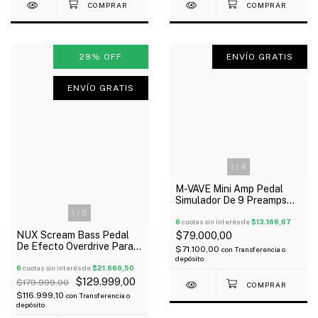
28
%
OFF
ENVÍO GRATIS
ENVÍO GRATIS
1
/
4
M-VAVE Mini Amp Pedal
Simulador De 9 Preamps
Para Guitarra
1
/
5
6
cuotas sin interés de
$13.166,67
NUX Scream Bass Pedal
$79.000,00
De Efecto Overdrive Para
$71.100,00
con
Transferencia o
Bajo Outlet!
depósito
6
cuotas sin interés de
$21.666,50
$129.999,00
$179.999,00
$116.999,10
con
Transferencia o
depósito