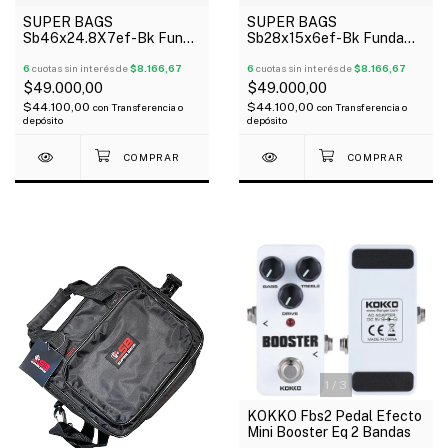
SUPER BAGS
SUPER BAGS
Sb46x24.8X7ef-Bk Funda
Sb28x15x6ef-Bk Funda
Para Pedaleras
Para Pedaleras
Multiefectos Acolchada
6
cuotas sin interés de
$8.166,67
Multiefectos Acolchada
6
cuotas sin interés de
$8.166,67
10Mm
10Mm
$49.000,00
$49.000,00
$44.100,00
$44.100,00
con
Transferencia o
con
Transferencia o
depósito
depósito
1
/
3
KOKKO Fbs2 Pedal Efecto
Mini Booster Eq 2 Bandas