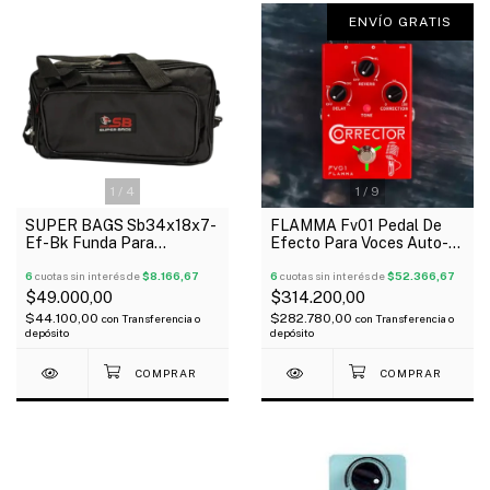
ENVÍO GRATIS
1
/
4
1
/
9
SUPER BAGS Sb34x18x7-
FLAMMA Fv01 Pedal De
Ef-Bk Funda Para
Efecto Para Voces Auto-
Pedaleras Multiefectos
Tune+Reverb+Delay
Acolchada 10Mm
6
cuotas sin interés de
$8.166,67
6
cuotas sin interés de
$52.366,67
$49.000,00
$314.200,00
$44.100,00
$282.780,00
con
Transferencia o
con
Transferencia o
depósito
depósito