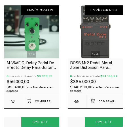
ENVÍO GRATIS
ENVÍO GRATIS
1
/
4
1
/
4
M-VAVE C-Delay Pedal De
BOSS Mt2 Pedal Metal
Efecto Delay Para Guitarra
Zone Distorsion Para
Y Bajo
Guitarra Bajo Oferta!
6
cuotas sin interés de
$9.333,33
6
cuotas sin interés de
$64.166,67
$56.000,00
$385.000,00
$50.400,00
$346.500,00
con
Transferencia o
con
Transferencia o
depósito
depósito
17
%
OFF
22
%
OFF