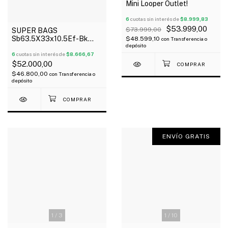
Mini Looper Outlet!
6
cuotas sin interés de
$8.999,83
$53.999,00
$73.999,00
SUPER BAGS
Sb63.5X33x10.5Ef-Bk
$48.599,10
con
Transferencia o
depósito
Funda Para Pedaleras
Multiefectos Acolchada
6
cuotas sin interés de
$8.666,67
10Mm
$52.000,00
$46.800,00
con
Transferencia o
depósito
ENVÍO GRATIS
1
/
3
1
/
10