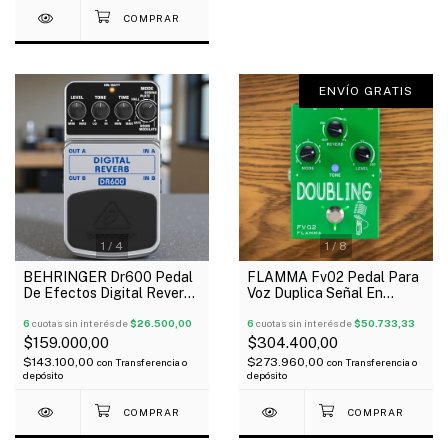
ENVÍO GRATIS
1
/
4
1
/
8
BEHRINGER Dr600 Pedal
FLAMMA Fv02 Pedal Para
De Efectos Digital Reverb
Voz Duplica Señal En
Stéreo Guitarra Bajo
Octava + Reverb Coros
6
cuotas sin interés de
$26.500,00
6
cuotas sin interés de
$50.733,33
$159.000,00
$304.400,00
$143.100,00
$273.960,00
con
Transferencia o
con
Transferencia o
depósito
depósito