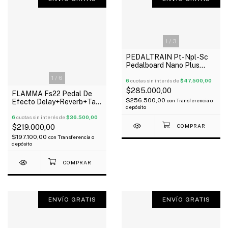
1
/
3
PEDALTRAIN Pt-Npl-Sc
Pedalboard Nano Plus
46X13 Cm Funda Flat
1
/
6
Oferta!
6
cuotas sin interés de
$47.500,00
$285.000,00
FLAMMA Fs22 Pedal De
$256.500,00
con
Transferencia o
Efecto Delay+Reverb+Tap
depósito
Tempo+Freeze
Trail+Stereo
6
cuotas sin interés de
$36.500,00
$219.000,00
$197.100,00
con
Transferencia o
depósito
ENVÍO GRATIS
ENVÍO GRATIS