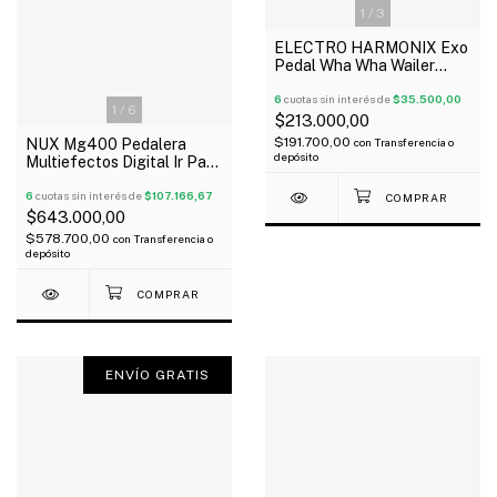
1
/
3
ELECTRO HARMONIX Exo
Pedal Wha Wha Wailer
Wailer Para Guitarra
Oferta!
6
cuotas sin interés de
$35.500,00
1
/
6
$213.000,00
$191.700,00
NUX Mg400 Pedalera
con
Transferencia o
depósito
Multiefectos Digital Ir Para
Guitarra Pedal Expresion
Oferta!
6
cuotas sin interés de
$107.166,67
$643.000,00
$578.700,00
con
Transferencia o
depósito
ENVÍO GRATIS