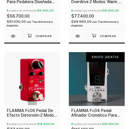
Para Pedalera Diseñada
Overdrive 2 Modos: Warm -
Para FX200, FX150,Fx100
Hot
6
cuotas sin interés de
$9.450,00
6
cuotas sin interés de
$12.900,00
$56.700,00
$77.400,00
$51.030,00
$69.660,00
con
Transferencia o
con
Transferencia o
depósito
depósito
ENVÍO GRATIS
1
/
7
1
/
7
FLAMMA Fc06 Pedal De
FLAMMA Fc04 Pedal
Efecto Distorsión 2 Modos
Afinador Cromático Para
Hig Peak - Low Peak
Guitarra eléctrica o Bajo
6
cuotas sin interés de
$12.900,00
6
cuotas sin interés de
$19.350,00