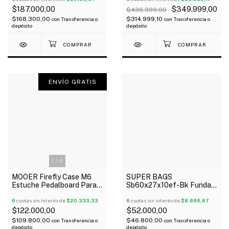
$187.000,00
$349.999,00
$436.999,00
$168.300,00
$314.999,10
con
Transferencia o
con
Transferencia o
depósito
depósito
ENVÍO GRATIS
1
/
4
MOOER Firefly Case M6
SUPER BAGS
Estuche Pedalboard Para 6
Sb60x27x10ef-Bk Funda
Pedales Micro Series
Para Pedaleras
Oferta!
6
cuotas sin interés de
$20.333,33
Multiefectos Acolchada
6
cuotas sin interés de
$8.666,67
10Mm
$122.000,00
$52.000,00
$109.800,00
$46.800,00
con
Transferencia o
con
Transferencia o
depósito
depósito