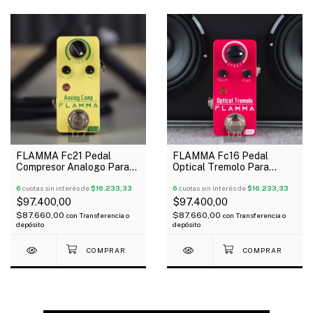
1
/
7
1
/
8
FLAMMA Fc21 Pedal
FLAMMA Fc16 Pedal
Compresor Analogo Para
Optical Tremolo Para
Guitarra
Guitarra
6
cuotas sin interés de
$16.233,33
6
cuotas sin interés de
$16.233,33
$97.400,00
$97.400,00
$87.660,00
$87.660,00
con
Transferencia o
con
Transferencia o
depósito
depósito