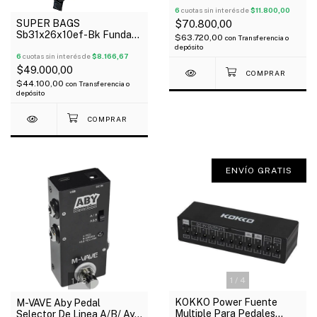
6
cuotas sin interés de
$11.800,00
SUPER BAGS
$70.800,00
Sb31x26x10ef-Bk Funda
$63.720,00
con
Transferencia o
Para Pedaleras
depósito
Multiefectos Acolchada
6
cuotas sin interés de
$8.166,67
10Mm
$49.000,00
$44.100,00
con
Transferencia o
depósito
ENVÍO GRATIS
1
/
4
1
/
3
KOKKO Power Fuente
M-VAVE Aby Pedal
Multiple Para Pedales
Selector De Linea A/B/ Ayb