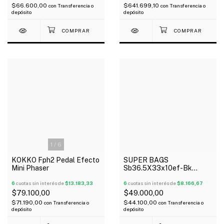
$66.600,00
$641.699,10
con
Transferencia o
con
Transferencia o
depósito
depósito
1
/
6
KOKKO Fph2 Pedal Efecto
SUPER BAGS
Mini Phaser
Sb36.5X33x10ef-Bk
Funda Para Pedaleras
6
cuotas sin interés de
$13.183,33
Multiefectos Acolchada
6
cuotas sin interés de
$8.166,67
10Mm
$79.100,00
$49.000,00
$71.190,00
$44.100,00
con
Transferencia o
con
Transferencia o
depósito
depósito