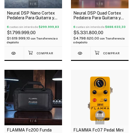
1
/
8
1
/
8
Neural DSP Nano Cortex
Neural DSP Quad Cortex
Pedalera Para Guitarra y
Pedalera Para Guitarra y
Bajo Oferta!
Bajo Oferta!
6
cuotas sin interés de
$299.999,83
6
cuotas sin interés de
$888.633,33
$1.799.999,00
$5.331.800,00
$1.619.999,10
$4.798.620,00
con
Transferencia o
con
Transferencia
depósito
o depósito
1
/
4
1
/
7
FLAMMA Fc200 Funda
FLAMMA Fc07 Pedal Mini