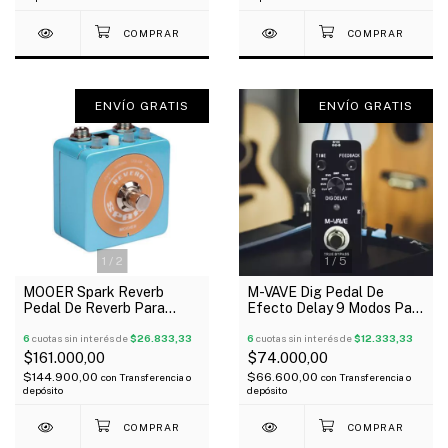
ENVÍO GRATIS
ENVÍO GRATIS
1
/
2
1
/
5
MOOER Spark Reverb
M-VAVE Dig Pedal De
Pedal De Reverb Para
Efecto Delay 9 Modos Para
Guitarra Oferta!
Guitarra Y Bajo
6
cuotas sin interés de
$26.833,33
6
cuotas sin interés de
$12.333,33
$161.000,00
$74.000,00
$144.900,00
$66.600,00
con
Transferencia o
con
Transferencia o
depósito
depósito