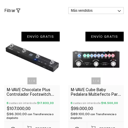
Filtrar
ENVÍO GRATIS
ENVÍO GRATIS
1
/
4
1
/
4
M-VAVE Chocolate Plus
M-VAVE Cube Baby
Controlador Footswitch
Pedalera Multiefecto Para
MIDI
Guitarra Usb Simulador
6
cuotas sin interés de
$17.833,33
Amps Irs
6
cuotas sin interés de
$16.500,00
$107.000,00
$99.000,00
$96.300,00
$89.100,00
con
Transferencia o
con
Transferencia o
depósito
depósito