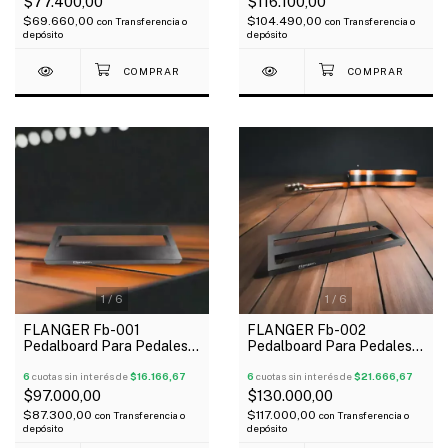
$77.400,00
$116.100,00
$69.660,00
$104.490,00
con
Transferencia o
con
Transferencia o
depósito
depósito
1
/
6
1
/
6
FLANGER Fb-001
FLANGER Fb-002
Pedalboard Para Pedales
Pedalboard Para Pedales
38X15X3 Cm Incluye
51X21X3 Cm Incluye Funda
Funda
6
cuotas sin interés de
$16.166,67
6
cuotas sin interés de
$21.666,67
$97.000,00
$130.000,00
$87.300,00
$117.000,00
con
Transferencia o
con
Transferencia o
depósito
depósito