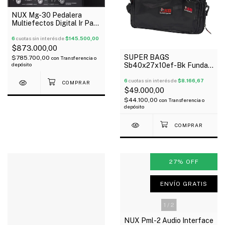
NUX Mg-30 Pedalera
Multiefectos Digital Ir Para
Guitarra Pedal Expresion
Oferta!
6
cuotas sin interés de
$145.500,00
$873.000,00
SUPER BAGS
$785.700,00
con
Transferencia o
depósito
Sb40x27x10ef-Bk Funda
Para Pedaleras
Multiefectos Acolchada
6
cuotas sin interés de
$8.166,67
10Mm
$49.000,00
$44.100,00
con
Transferencia o
depósito
27
%
OFF
ENVÍO GRATIS
1
/
2
NUX Pml-2 Audio Interface