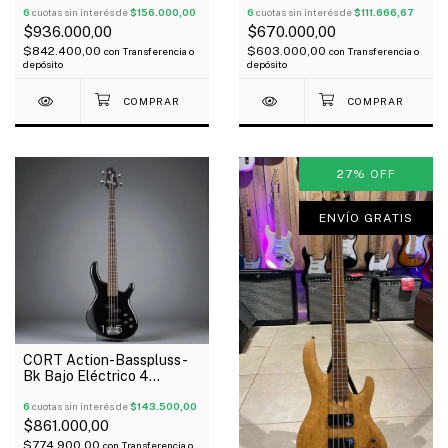
6
cuotas sin interés de
$156.000,00
6
cuotas sin interés de
$111.666,67
$936.000,00
$670.000,00
$842.400,00
$603.000,00
con
Transferencia o
con
Transferencia o
depósito
depósito
27
%
OFF
ENVÍO GRATIS
1
/
5
CORT Action-Basspluss-
Bk Bajo Eléctrico 4
Cuerdas Activo Tipo
Presicion Jazz Bass
6
cuotas sin interés de
$143.500,00
$861.000,00
$774.900,00
con
Transferencia o