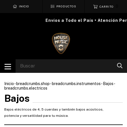
0
INICIO
PRODUCTOS
CARRITO
Envíos a Todo el País • Atención Pers
Inicio
-
breadcrumbs.shop
-
breadcrumbs.instrumentos
-
Bajos
-
breadcrumbs.electricos
Bajos
Bajos eléctricos de 4, 5 cuerdas y también bajos acústicos,
potencia y versatilidad para tu música.