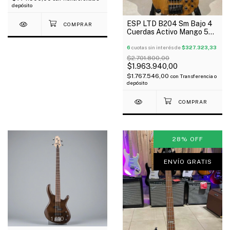
depósito
1
/
6
ESP LTD B204 Sm Bajo 4
Cuerdas Activo Mango 5
Piezas Maple Y Rosewood
Outlet!
6
cuotas sin interés de
$327.323,33
$2.701.800,00
$1.963.940,00
$1.767.546,00
con
Transferencia o
depósito
28
%
OFF
ENVÍO GRATIS
1
/
10