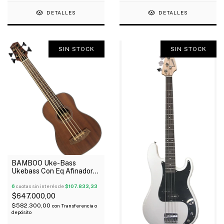
DETALLES
DETALLES
SIN STOCK
SIN STOCK
BAMBOO Uke-Bass
Ukebass Con Eq Afinador
Tapa Sapele Clavija
Abierta Funda
6
cuotas sin interés de
$107.833,33
$647.000,00
$582.300,00
con
Transferencia o
depósito