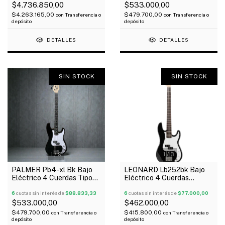
$4.736.850,00
$533.000,00
$4.263.165,00
$479.700,00
con
Transferencia o
con
Transferencia o
depósito
depósito
DETALLES
DETALLES
SIN STOCK
SIN STOCK
1
/
9
1
/
3
PALMER Pb4-xl Bk Bajo
LEONARD Lb252bk Bajo
Eléctrico 4 Cuerdas Tipo
Eléctrico 4 Cuerdas
Precision Funda Afinador
Precision Negro
Cable
6
cuotas sin interés de
$88.833,33
6
cuotas sin interés de
$77.000,00
$533.000,00
$462.000,00
$479.700,00
$415.800,00
con
Transferencia o
con
Transferencia o
depósito
depósito