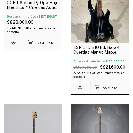
CORT Action-Pj-Opw Bajo
Eléctrico 4 Cuerdas Action
Tipo Presicion Jazz Bass
6
cuotas sin interés de
$137.166,67
$823.000,00
$740.700,00
con
Transferencia o
depósito
1
/
6
ESP LTD B10 Blk Bajo 4
Cuerdas Mango Maple
Cuerpo Basswood Outlet!
6
cuotas sin interés de
$136.933,33
$821.600,00
$1.137.600,00
$739.440,00
con
Transferencia o
depósito