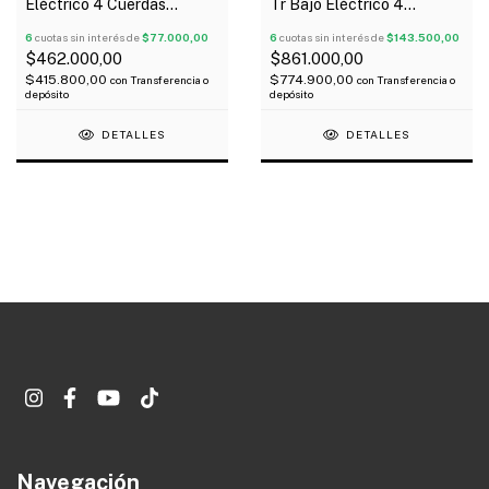
Eléctrico 4 Cuerdas
Tr Bajo Eléctrico 4
Precision Rojo
Cuerdas Activo Tipo
6
cuotas sin interés de
$77.000,00
Presicion Jazz Bass
6
cuotas sin interés de
$143.500,00
$462.000,00
$861.000,00
$415.800,00
$774.900,00
con
Transferencia o
con
Transferencia o
depósito
depósito
DETALLES
DETALLES
Navegación