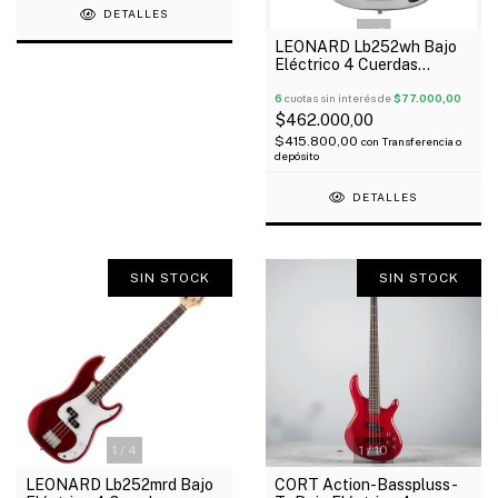
DETALLES
1
/
2
LEONARD Lb252wh Bajo
Eléctrico 4 Cuerdas
Precision Blanco
6
cuotas sin interés de
$77.000,00
$462.000,00
$415.800,00
con
Transferencia o
depósito
DETALLES
SIN STOCK
SIN STOCK
1
/
4
1
/
10
LEONARD Lb252mrd Bajo
CORT Action-Basspluss-