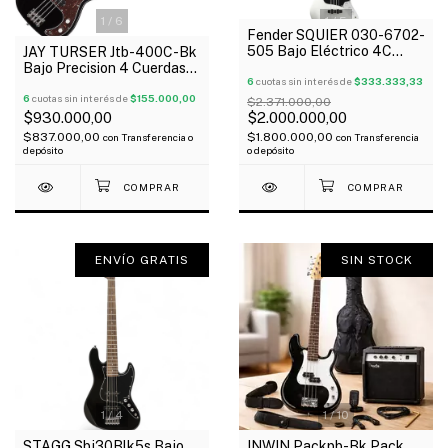
1
/
6
1
/
5
Fender SQUIER 030-6702-
505 Bajo Eléctrico 4C
JAY TURSER Jtb-400C-Bk
Vintage Modified Series
Bajo Precision 4 Cuerdas
Jazz Bass 70´S Oferta!
6
cuotas sin interés de
$333.333,33
Cuerpo Sólido Mástil De
Maple
6
cuotas sin interés de
$155.000,00
$2.371.000,00
$930.000,00
$2.000.000,00
$837.000,00
$1.800.000,00
con
Transferencia o
con
Transferencia
depósito
o depósito
ENVÍO GRATIS
SIN STOCK
1
/
4
1
/
10
STAGG Sbj30Blk5s Bajo
INWIN Packpb-Bk Pack