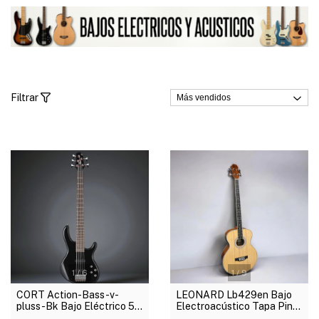
Filtrar
1
/
6
1
/
9
CORT Action-Bass-v-
LEONARD Lb429en Bajo
pluss-Bk Bajo Eléctrico 5
Electroacústico Tapa Pino
Cuerdas Activo
Color Natural