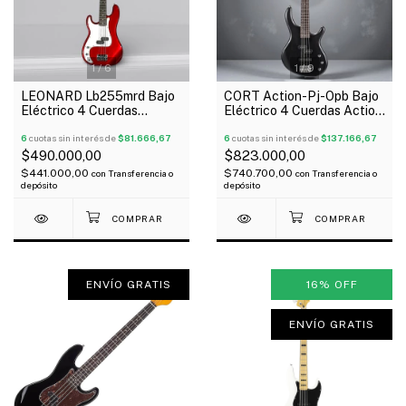
1
/
6
1
/
9
LEONARD Lb255mrd Bajo
CORT Action-Pj-Opb Bajo
Eléctrico 4 Cuerdas
Eléctrico 4 Cuerdas Action
Precision Para Zurdo
Tipo Presicion Jazz Bass
6
cuotas sin interés de
$81.666,67
6
cuotas sin interés de
$137.166,67
$490.000,00
$823.000,00
$441.000,00
$740.700,00
con
Transferencia o
con
Transferencia o
depósito
depósito
ENVÍO GRATIS
16
%
OFF
ENVÍO GRATIS