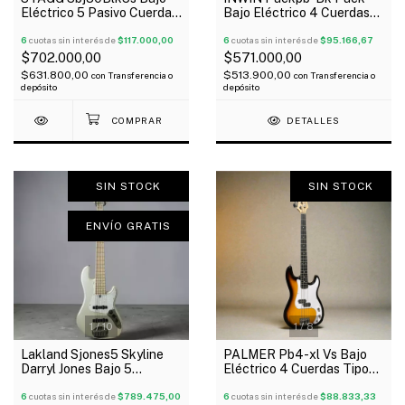
Eléctrico 5 Pasivo Cuerdas
Bajo Eléctrico 4 Cuerdas
Jazz Bass Negro
Bk Amplificador Funda
6
cuotas sin interés de
$117.000,00
Afinador
6
cuotas sin interés de
$95.166,67
$702.000,00
$571.000,00
$631.800,00
$513.900,00
con
Transferencia o
con
Transferencia o
depósito
depósito
DETALLES
SIN STOCK
SIN STOCK
ENVÍO GRATIS
1
/
10
1
/
8
Lakland Sjones5 Skyline
PALMER Pb4-xl Vs Bajo
Darryl Jones Bajo 5
Eléctrico 4 Cuerdas Tipo
Cuerdas White Pearl Funda
Precision Funda Afinador
Consultar Stock!
6
cuotas sin interés de
$789.475,00
Cable
6
cuotas sin interés de
$88.833,33