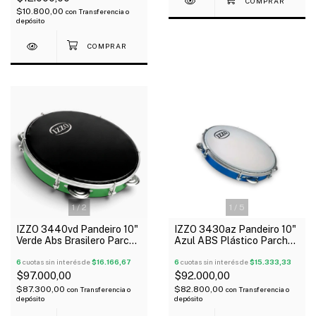
$10.800,00
con
Transferencia o
depósito
1
/
2
1
/
5
IZZO 3440vd Pandeiro 10"
IZZO 3430az Pandeiro 10"
Verde Abs Brasilero Parche
Azul ABS Plástico Parche
Negro
Standard
6
cuotas sin interés de
$16.166,67
6
cuotas sin interés de
$15.333,33
$97.000,00
$92.000,00
$87.300,00
$82.800,00
con
Transferencia o
con
Transferencia o
depósito
depósito