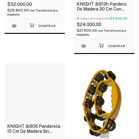
KNIGHT Jb912h Pandero
$32.000,00
De Madera 30 Cm Con
$28.800,00
con
Transferencia o
Parche 16 Pares De
depósito
Sonajas
6
cuotas sin interés de
$4.000,00
$24.000,00
$21.600,00
con
Transferencia o
depósito
KNIGHT Jb906 Pandereta
15 Cm De Madera Sin
1
/
2
Parche 8 Sonajas