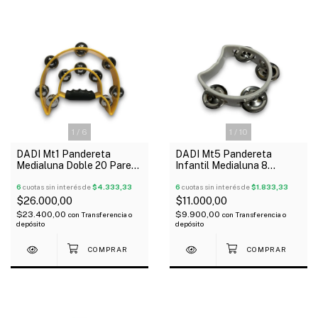
1
/
6
1
/
10
DADI Mt1 Pandereta
DADI Mt5 Pandereta
Medialuna Doble 20 Pares
Infantil Medialuna 8
De Sonajas
Sonajas
6
cuotas sin interés de
$4.333,33
6
cuotas sin interés de
$1.833,33
$26.000,00
$11.000,00
$23.400,00
$9.900,00
con
Transferencia o
con
Transferencia o
depósito
depósito