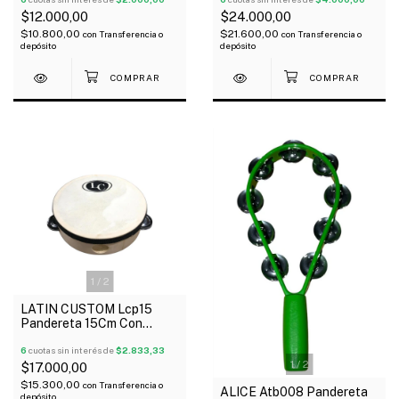
$12.000,00
$24.000,00
$10.800,00
$21.600,00
con
Transferencia o
con
Transferencia o
depósito
depósito
1
/
2
LATIN CUSTOM Lcp15
Pandereta 15Cm Con
Parche 8 Sonajas
6
cuotas sin interés de
$2.833,33
1
/
2
$17.000,00
$15.300,00
con
Transferencia o
ALICE Atb008 Pandereta
depósito