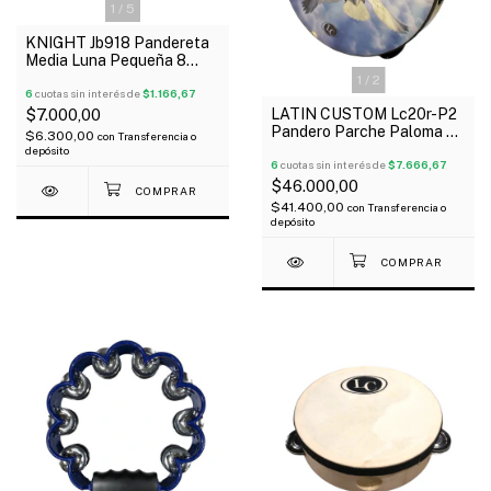
1
/
5
KNIGHT Jb918 Pandereta
Media Luna Pequeña 8
Sonajas 4.5” X 5.5”
1
/
2
6
cuotas sin interés de
$1.166,67
LATIN CUSTOM Lc20r-P2
$7.000,00
Pandero Parche Paloma De
$6.300,00
con
Transferencia o
20 Cm
depósito
6
cuotas sin interés de
$7.666,67
$46.000,00
$41.400,00
con
Transferencia o
depósito