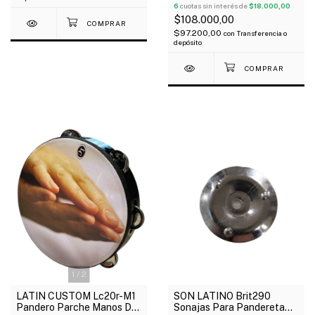
6
cuotas sin interés de
$18.000,00
$108.000,00
$97.200,00
con
Transferencia o
depósito
1
/
2
LATIN CUSTOM Lc20r-M1
SON LATINO Brit290
Pandero Parche Manos De
Sonajas Para Pandereta