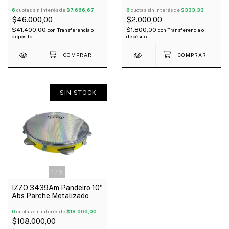
20 Cm
Sikuayo Inoxidables X
6
cuotas sin interés de
$7.666,67
Unidad
6
cuotas sin interés de
$333,33
$46.000,00
$2.000,00
$41.400,00
$1.800,00
con
Transferencia o
con
Transferencia o
depósito
depósito
SIN STOCK
1
/
3
IZZO 3439Am Pandeiro 10"
Abs Parche Metalizado
6
cuotas sin interés de
$18.000,00
$108.000,00