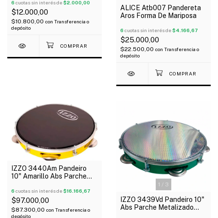
6
cuotas sin interés de
$2.000,00
ALICE Atb007 Pandereta
$12.000,00
Aros Forma De Mariposa
$10.800,00
con
Transferencia o
depósito
6
cuotas sin interés de
$4.166,67
$25.000,00
$22.500,00
con
Transferencia o
depósito
IZZO 3440Am Pandeiro
10" Amarillo Abs Parche
Negro
1
/
3
6
cuotas sin interés de
$16.166,67
IZZO 3439Vd Pandeiro 10"
$97.000,00
Abs Parche Metalizado
$87.300,00
con
Transferencia o
Brasil
depósito