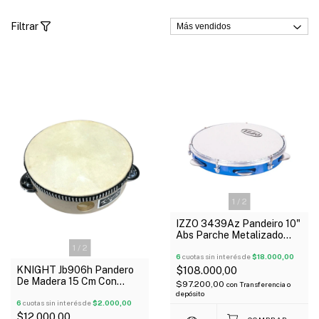
Filtrar
1
/
2
IZZO 3439Az Pandeiro 10"
Abs Parche Metalizado
Azul
1
/
2
6
cuotas sin interés de
$18.000,00
KNIGHT Jb906h Pandero
$108.000,00
De Madera 15 Cm Con
$97.200,00
con
Transferencia o
Parche 8 Sonajas
depósito
6
cuotas sin interés de
$2.000,00
$12.000,00