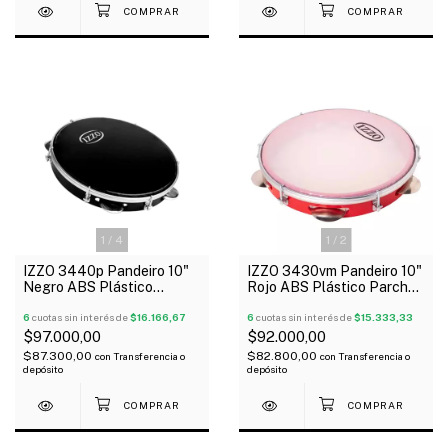
1
/
4
1
/
2
IZZO 3440p Pandeiro 10"
IZZO 3430vm Pandeiro 10"
Negro ABS Plástico
Rojo ABS Plástico Parche
Parche Negro Standard
Standard
6
cuotas sin interés de
$16.166,67
6
cuotas sin interés de
$15.333,33
$97.000,00
$92.000,00
$87.300,00
$82.800,00
con
Transferencia o
con
Transferencia o
depósito
depósito