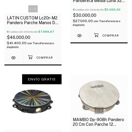
Pandereta Media Luna 32
Sonajas Para Hihat Negra
1
/
3
6
cuotas sin interés de
$5.000,00
$30.000,00
LATIN CUSTOM Lc20r-M2
$27.000,00
con
Transferencia o
Pandero Parche Manos De
depósito
20 Cm
6
cuotas sin interés de
$7.666,67
$46.000,00
$41.400,00
con
Transferencia o
depósito
ENVÍO GRATIS
1
/
2
MAMBO Dp-908h Pandero
20 Cm Con Parche 12
Sonajas