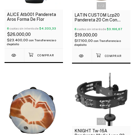
1
/
2
ALICE Atb001 Pandereta
LATIN CUSTOM Lcp20
Aros Forma De Flor
Pandereta 20 Cm Con
Parche 10 Sonajas
6
cuotas sin interés de
$4.333,33
6
cuotas sin interés de
$3.166,67
$26.000,00
$19.000,00
$23.400,00
con
Transferencia o
$17.100,00
con
Transferencia o
depósito
depósito
1
/
2
KNIGHT Tw-16A