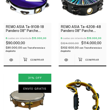
REMO ASIA Ta-9108-18
REMO ASIA Ta-4208-48
Pandero 08" Parche
Pandero 08" Parche
Sintetico Hilera Sonajas
Sintetico Hilera Sonajas
Simple Paloma
6
cuotas sin interés de
$15.000,00
Dobles Radiante
6
cuotas sin interés de
$19.000,00
$90.000,00
$114.000,00
$124.000,00
$81.000,00
$102.600,00
con
Transferencia o
con
Transferencia o
depósito
depósito
31
%
OFF
ENVÍO GRATIS