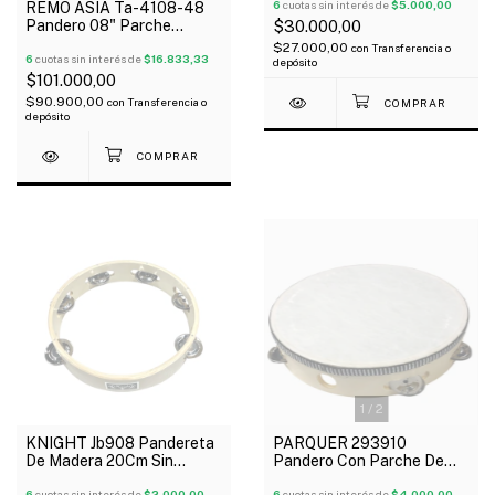
6
cuotas sin interés de
$5.000,00
REMO ASIA Ta-4108-48
Pandero 08" Parche
$30.000,00
Sintetico Hilera Sonajas
$27.000,00
con
Transferencia o
Simple Radiant
6
cuotas sin interés de
$16.833,33
depósito
$101.000,00
$90.900,00
con
Transferencia o
depósito
1
/
2
KNIGHT Jb908 Pandereta
PARQUER 293910
De Madera 20Cm Sin
Pandero Con Parche De
Parche 6 Pares De Sonajas
Madera 25 Cm 6 Sonajas
6
cuotas sin interés de
$2.000,00
6
cuotas sin interés de
$4.000,00