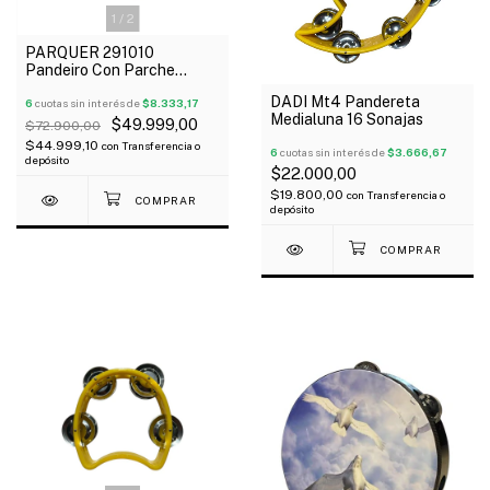
1
/
2
PARQUER 291010
Pandeiro Con Parche
Afinable De 10 Sin Sonajas
DADI Mt4 Pandereta
Oferta!
6
cuotas sin interés de
$8.333,17
Medialuna 16 Sonajas
$49.999,00
$72.900,00
$44.999,10
con
Transferencia o
6
cuotas sin interés de
$3.666,67
depósito
$22.000,00
$19.800,00
con
Transferencia o
depósito