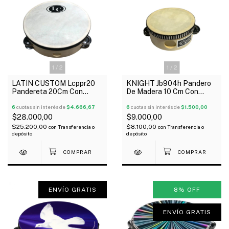
1
/
2
1
/
2
LATIN CUSTOM Lcppr20
KNIGHT Jb904h Pandero
Pandereta 20Cm Con
De Madera 10 Cm Con
Parche 24 Sonajas
Parche 6 Sonajas
6
cuotas sin interés de
$4.666,67
6
cuotas sin interés de
$1.500,00
$28.000,00
$9.000,00
$25.200,00
$8.100,00
con
Transferencia o
con
Transferencia o
depósito
depósito
ENVÍO GRATIS
8
%
OFF
ENVÍO GRATIS