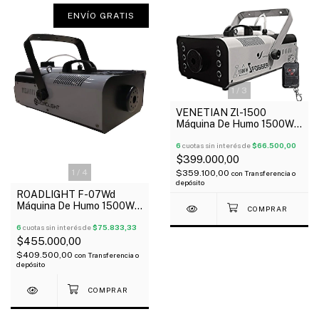
ENVÍO GRATIS
1
/
3
VENETIAN Zl-1500
Máquina De Humo 1500W
Led Rgb Control Remoto 2
Litros
6
cuotas sin interés de
$66.500,00
$399.000,00
1
/
4
$359.100,00
con
Transferencia o
depósito
ROADLIGHT F-07Wd
Máquina De Humo 1500W
Tanque 2.3L Control
Inalámbrico
6
cuotas sin interés de
$75.833,33
$455.000,00
$409.500,00
con
Transferencia o
depósito