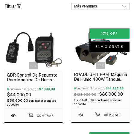
Filtrar
17
%
OFF
ENVÍO GRATIS
1
/
2
1
/
4
ROADLIGHT F-04 Máquina
GBR Control De Repuesto
De Humo 400W Tanque
Para Maquina De Humo
0.3L Control Por Cable
Interlock
Oferta!
6
cuotas sin interés de
$14.333,33
6
cuotas sin interés de
$7.333,33
$86.000,00
$44.000,00
$103.000,00
$77.400,00
con
Transferencia o
$39.600,00
con
Transferencia o
depósito
depósito