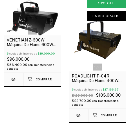
18
%
OFF
ENVÍO GRATIS
1
/
3
VENETIAN Z-600W
Máquina De Humo 600W
Control Remoto Depósito
0.25 Litros
6
cuotas sin interés de
$16.000,00
$96.000,00
$86.400,00
con
Transferencia o
1
/
3
depósito
ROADLIGHT F-04R
Máquina De Humo 400W
Tanque 0.3L Control
Inalámbrico Oferta!
6
cuotas sin interés de
$17.166,67
$103.000,00
$125.000,00
$92.700,00
con
Transferencia o
depósito