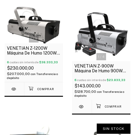
1
/
3
VENETIAN Z-1200W
Máquina De Humo 1200W
1
/
4
Control Remoto Depósito
2.5 Litros
6
cuotas sin interés de
$38.333,33
VENETIAN Z-900W
$230.000,00
Máquina De Humo 900W
$207.000,00
con
Transferencia o
Control Remoto Depósito
depósito
0.9 Litros
6
cuotas sin interés de
$23.833,33
$143.000,00
$128.700,00
con
Transferencia o
depósito
SIN STOCK