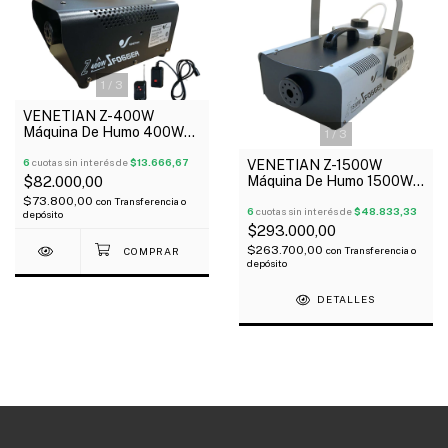
1
/
3
VENETIAN Z-400W
Máquina De Humo 400W
1
/
3
Control Remoto Depósito
0.25 Litros
6
cuotas sin interés de
$13.666,67
VENETIAN Z-1500W
Máquina De Humo 1500W
$82.000,00
Control Remoto Depósito
$73.800,00
con
Transferencia o
2.3 Litros
6
cuotas sin interés de
$48.833,33
depósito
$293.000,00
$263.700,00
con
Transferencia o
depósito
DETALLES