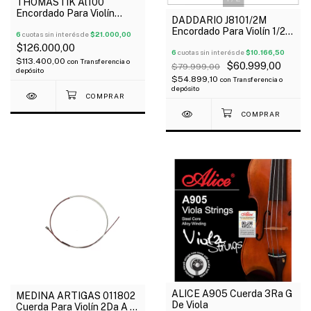
THOMASTIK Al100
Encordado Para Violín
DADDARIO J8101/2M
Alphayue 4/4
Encordado Para Violín 1/2
6
cuotas sin interés de
$21.000,00
Prelude Medium Outlet!
$126.000,00
6
cuotas sin interés de
$10.166,50
$113.400,00
con
Transferencia o
$60.999,00
$79.999,00
depósito
$54.899,10
con
Transferencia o
depósito
ALICE A905 Cuerda 3Ra G
MEDINA ARTIGAS 011802
De Viola
Cuerda Para Violín 2Da A X