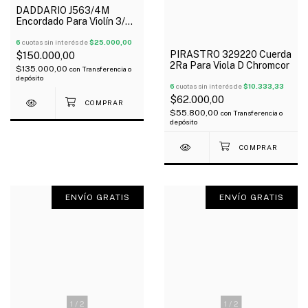
DADDARIO J563/4M
Encordado Para Violín 3/4
Proarte Steel Medium
Oferta!
6
cuotas sin interés de
$25.000,00
PIRASTRO 329220 Cuerda
$150.000,00
2Ra Para Viola D Chromcor
$135.000,00
con
Transferencia o
depósito
6
cuotas sin interés de
$10.333,33
$62.000,00
$55.800,00
con
Transferencia o
depósito
ENVÍO GRATIS
ENVÍO GRATIS
1
/
2
1
/
2