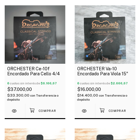
1
/
2
1
/
2
ORCHESTER Ce-10f
ORCHESTER Va-10
Encordado Para Cello 4/4
Encordado Para Viola 15"
6
cuotas sin interés de
$6.166,67
6
cuotas sin interés de
$2.666,67
$37.000,00
$16.000,00
$33.300,00
$14.400,00
con
Transferencia o
con
Transferencia o
depósito
depósito