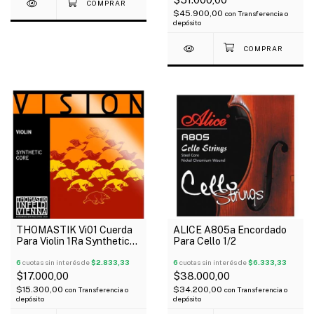
$45.900,00
con
Transferencia o
depósito
THOMASTIK Vi01 Cuerda
ALICE A805a Encordado
Para Violin 1Ra Synthetic
Para Cello 1/2
Core Medium Vision
6
cuotas sin interés de
$2.833,33
6
cuotas sin interés de
$6.333,33
$17.000,00
$38.000,00
$15.300,00
$34.200,00
con
Transferencia o
con
Transferencia o
depósito
depósito