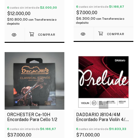
Unidad
6
cuotas sin interés de
$1.166,67
6
cuotas sin interés de
$2.000,00
$7.000,00
$12.000,00
$6.300,00
con
Transferencia o
$10.800,00
con
Transferencia o
depósito
depósito
1
/
2
1
/
2
ORCHESTER Ce-10H
DADDARIO J8104/4M
Encordado Para Cello 1/2
Encordado Para Violín 4/4
Prelude Medium
6
cuotas sin interés de
$6.166,67
6
cuotas sin interés de
$11.833,33
$37.000,00
$71.000,00