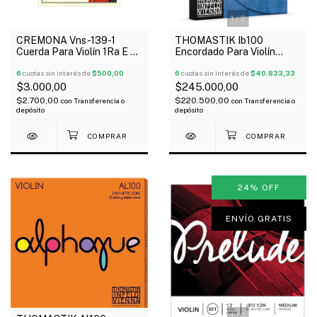
1
/
2
CREMONA Vns-139-1
THOMASTIK Ib100
Cuerda Para Violín 1Ra E X
Encordado Para Violín
Unidad A.Breton
Infield Blue 4/4
6
cuotas sin interés de
$500,00
6
cuotas sin interés de
$40.833,33
$3.000,00
$245.000,00
$2.700,00
$220.500,00
con
Transferencia o
con
Transferencia o
depósito
depósito
24
%
OFF
ENVÍO GRATIS
1
/
2