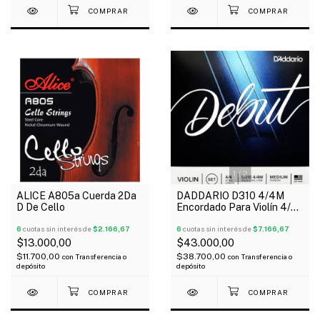
1
/
2
ALICE A805a Cuerda 2Da
DADDARIO D310 4/4M
D De Cello
Encordado Para Violín 4/4
Debut Tensión Media
6
cuotas sin interés de
$2.166,67
6
cuotas sin interés de
$7.166,67
$13.000,00
$43.000,00
$11.700,00
$38.700,00
con
Transferencia o
con
Transferencia o
depósito
depósito