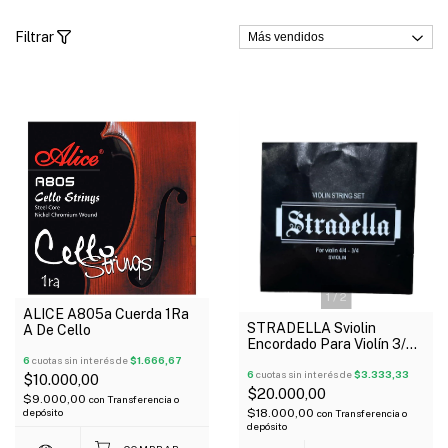
Filtrar
1
/
2
ALICE A805a Cuerda 1Ra
STRADELLA Sviolin
A De Cello
Encordado Para Violín 3/4
4/4 Doble 1Ra Y 2Da
6
cuotas sin interés de
$1.666,67
Regalo
6
cuotas sin interés de
$3.333,33
$10.000,00
$20.000,00
$9.000,00
con
Transferencia o
$18.000,00
depósito
con
Transferencia o
depósito