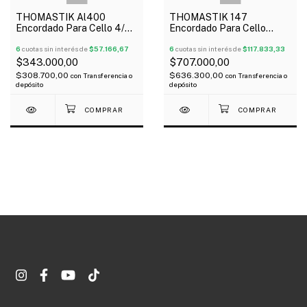
THOMASTIK Al400
THOMASTIK 147
Encordado Para Cello 4/4
Encordado Para Cello
Alphayue
Dominant 4/4
6
cuotas sin interés de
$57.166,67
6
cuotas sin interés de
$117.833,33
$343.000,00
$707.000,00
$308.700,00
$636.300,00
con
Transferencia o
con
Transferencia o
depósito
depósito