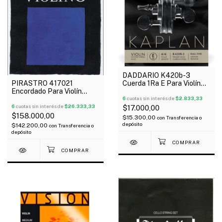
DADDARIO K420b-3
PIRASTRO 417021
Cuerda 1Ra E Para Violín
Encordado Para Violín
Kaplan Golden Spiral Cabo
Violino 4/4
En Bola
6
cuotas sin interés de
$2.833,33
6
cuotas sin interés de
$26.333,33
$17.000,00
$158.000,00
$15.300,00
con
Transferencia o
depósito
$142.200,00
con
Transferencia o
depósito