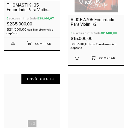
THOMASTIK 135
Encordado Para Violín
Dominant Set 4/4
6
cuotas sin interés de
$39.166,67
ALICE A705 Encordado
$235.000,00
Para Violín 1/2
$211.500,00
con
Transferencia o
6
cuotas sin interés de
$2.500,00
depósito
$15.000,00
$13.500,00
con
Transferencia o
depósito
ENVÍO GRATIS
1
/
2