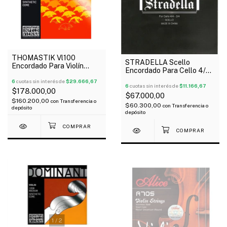
THOMASTIK Vl100
STRADELLA Scello
Encordado Para Violín
Encordado Para Cello 4/4
Vision Synthetic Core
Con 1Ra Y 2Da Extra!
Medium 4/4
6
cuotas sin interés de
$29.666,67
6
cuotas sin interés de
$11.166,67
$178.000,00
$67.000,00
$160.200,00
con
Transferencia o
$60.300,00
con
Transferencia o
depósito
depósito
1
/
2