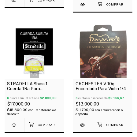
1
/
2
STRADELLA Sbass1
ORCHESTER V-10q
Cuerda 1Ra Para
Encordado Para Violin 1/4
Contrabajo 4/4 3/4
6
cuotas sin interés de
$2.833,33
6
cuotas sin interés de
$2.166,67
$17.000,00
$13.000,00
$15.300,00
$11.700,00
con
Transferencia o
con
Transferencia o
depósito
depósito