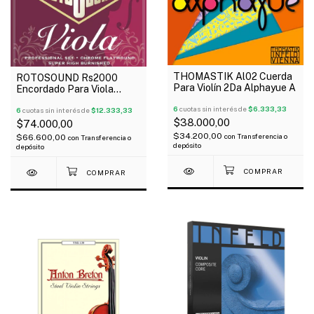
THOMASTIK Al02 Cuerda
ROTOSOUND Rs2000
Para Violín 2Da Alphayue A
Encordado Para Viola
Chrome Flatwound 14-43
6
cuotas sin interés de
$6.333,33
6
cuotas sin interés de
$12.333,33
$38.000,00
$74.000,00
$34.200,00
con
Transferencia o
$66.600,00
con
Transferencia o
depósito
depósito