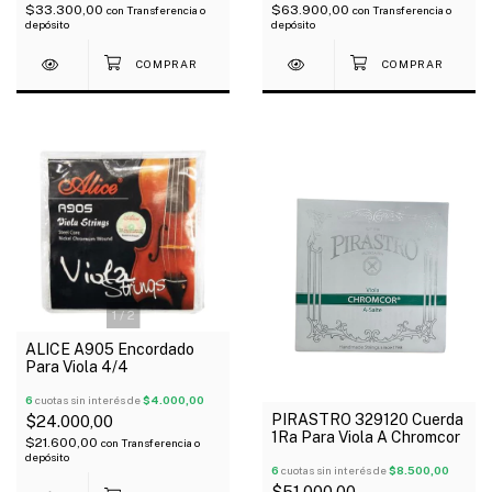
$33.300,00
$63.900,00
con
Transferencia o
con
Transferencia o
depósito
depósito
1
/
2
ALICE A905 Encordado
Para Viola 4/4
6
cuotas sin interés de
$4.000,00
PIRASTRO 329120 Cuerda
$24.000,00
1Ra Para Viola A Chromcor
$21.600,00
con
Transferencia o
depósito
6
cuotas sin interés de
$8.500,00
$51.000,00