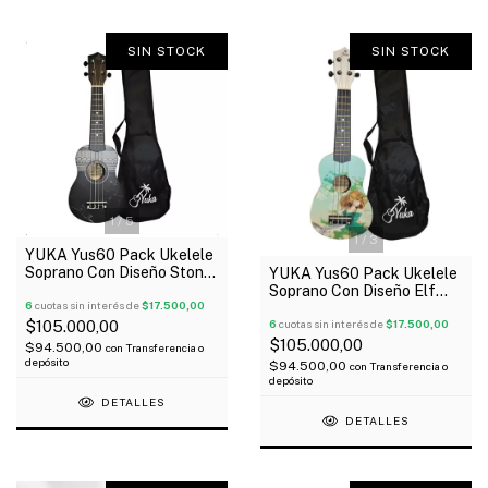
SIN STOCK
SIN STOCK
1
/
5
1
/
3
YUKA Yus60 Pack Ukelele
Soprano Con Diseño Stone
YUKA Yus60 Pack Ukelele
Funda Afinador Correa
Soprano Con Diseño Elf
6
cuotas sin interés de
$17.500,00
Funda Afinador Correa
6
cuotas sin interés de
$17.500,00
$105.000,00
$105.000,00
$94.500,00
con
Transferencia o
depósito
$94.500,00
con
Transferencia o
depósito
DETALLES
DETALLES