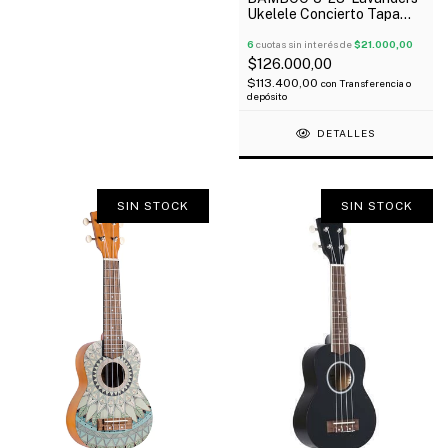
Ukelele Concierto Tapa
Aro Y Fondo Linden Funda
6
cuotas sin interés de
$21.000,00
$126.000,00
$113.400,00
con
Transferencia o
depósito
DETALLES
SIN STOCK
SIN STOCK