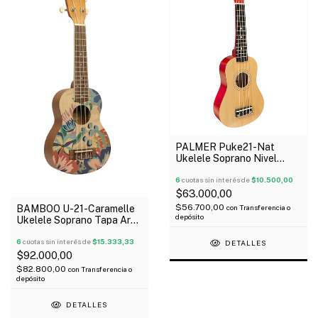
PALMER Puke21-Nat
Ukelele Soprano Nivel
Inicial Cuerpo Madera
Funda Oferta!
6
cuotas sin interés de
$10.500,00
$63.000,00
$56.700,00
BAMBOO U-21-Caramelle
con
Transferencia o
depósito
Ukelele Soprano Tapa Aro
Y Fondo Linden Funda
6
cuotas sin interés de
$15.333,33
DETALLES
$92.000,00
$82.800,00
con
Transferencia o
depósito
DETALLES