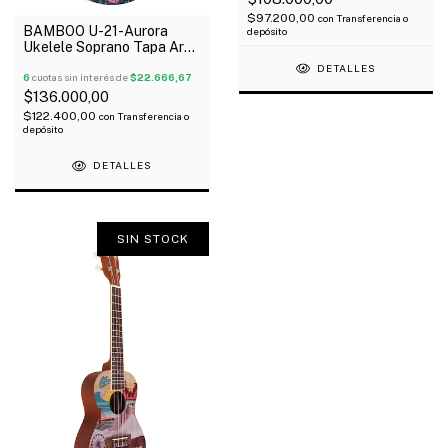
$97.200,00
con
Transferencia o
BAMBOO U-21-Aurora
depósito
Ukelele Soprano Tapa Aro
Y Fondo Linden Funda
DETALLES
6
cuotas sin interés de
$22.666,67
$136.000,00
$122.400,00
con
Transferencia o
depósito
DETALLES
SIN STOCK