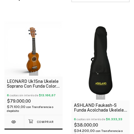
1
/
7
LEONARD Uk15na Ukelele
Soprano Con Funda Color
Natural
6
cuotas sin interés de
$13.166,67
1
/
2
$79.000,00
ASHLAND Faukash-S
$71.100,00
con
Transferencia o
Funda Acolchada Ukelele
depósito
Soprano Bolsillos Manija
6
cuotas sin interés de
$6.333,33
$38.000,00
$34.200,00
con
Transferencia o