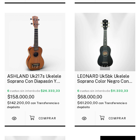
1
/
2
1
/
4
ASHLAND Uk217s Ukelele
LEONARD Uk5bk Ukelele
Soprano Con Diapasón Y
Soprano Color Negro Con
Puente Rosewood Cuello
Funda
Okoume
6
cuotas sin interés de
$26.333,33
6
cuotas sin interés de
$11.333,33
$158.000,00
$68.000,00
$142.200,00
$61.200,00
con
Transferencia o
con
Transferencia o
depósito
depósito