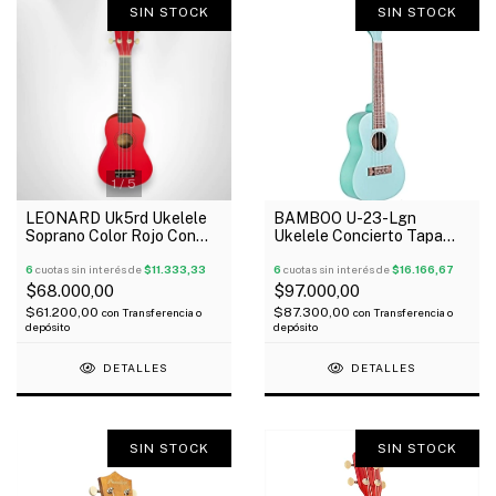
SIN STOCK
SIN STOCK
1
/
5
LEONARD Uk5rd Ukelele
BAMBOO U-23-Lgn
Soprano Color Rojo Con
Ukelele Concierto Tapa
Funda
Aro Y Fondo Linden Funda
6
cuotas sin interés de
$11.333,33
6
cuotas sin interés de
$16.166,67
$68.000,00
$97.000,00
$61.200,00
$87.300,00
con
Transferencia o
con
Transferencia o
depósito
depósito
DETALLES
DETALLES
SIN STOCK
SIN STOCK