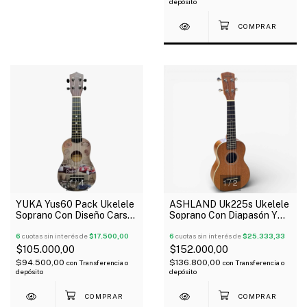
depósito
1
/
4
1
/
2
YUKA Yus60 Pack Ukelele
ASHLAND Uk225s Ukelele
Soprano Con Diseño Cars
Soprano Con Diapasón Y
Funda Afinador Correa
Puente Rosewood Cuello
6
cuotas sin interés de
$17.500,00
Caoba
6
cuotas sin interés de
$25.333,33
$105.000,00
$152.000,00
$94.500,00
$136.800,00
con
Transferencia o
con
Transferencia o
depósito
depósito