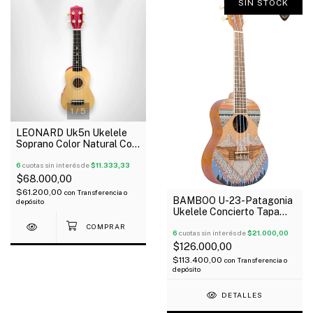
SIN STOCK
1
/
5
LEONARD Uk5n Ukelele
Soprano Color Natural Con
Funda
6
cuotas sin interés de
$11.333,33
$68.000,00
$61.200,00
con
Transferencia o
BAMBOO U-23-Patagonia
depósito
Ukelele Concierto Tapa
Aro Y Fondo Linden Funda
6
cuotas sin interés de
$21.000,00
$126.000,00
$113.400,00
con
Transferencia o
depósito
DETALLES