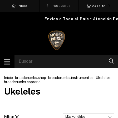
0
INICIO
PRODUCTOS
CARRITO
Envíos a Todo el País • Atención Per
Inicio
-
breadcrumbs.shop
-
breadcrumbs.instrumentos
-
Ukeleles
-
breadcrumbs.soprano
Ukeleles
Filtrar