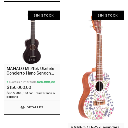
SIN STOCK
SIN STOCK
1
/
6
MAHALO Mh2tbk Ukelele
Concierto Hano Sengon
Diapason Caoba Funda
Oferta!
6
cuotas sin interés de
$25.000,00
$150.000,00
$135.000,00
con
Transferencia o
depósito
DETALLES
BAMBOO U-23-Lavanders