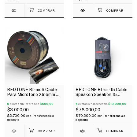
1
/
2
REDTONE Rt-mc6 Cable
REDTONE Rt-ss-15 Cable
Para Micrófono Xlr 6mm x
Speakon Speakon 15
Metro Negro
Metros 6mm
6
cuotas sin interés de
$500,00
6
cuotas sin interés de
$13.000,00
$3.000,00
$78.000,00
$2.700,00
$70.200,00
con
Transferencia o
con
Transferencia o
depósito
depósito