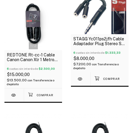
STAGG Yc011ps2jfh Cable
Adaptador Plug Stereo St
1
/
2
A 2 Mini Plug Hembra 0.10
mts
6
cuotas sin interés de
$1.333,33
REDTONE Rt-cc-1 Cable
$8.000,00
Canon Canon Xlr 1 Metro
$7.200,00
Metálico Negro
con
Transferencia o
depósito
6
cuotas sin interés de
$2.500,00
$15.000,00
$13.500,00
con
Transferencia o
depósito