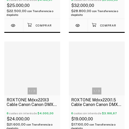
$25.000,00
$32.000,00
$22.500,00
$28.800,00
con
Transferencia o
con
Transferencia o
depósito
depósito
1
/
3
1
/
3
ROXTONE Mdxx220l3
ROXTONE Mdxx220l1.5
Cable Canon Canon DMX
Cable Canon Canon DMX
Xlr 3 Metros Negro
Xlr 1.5 Metros Negro
6
cuotas sin interés de
$4.000,00
6
cuotas sin interés de
$3.166,67
$24.000,00
$19.000,00
$21.600,00
$17.100,00
con
Transferencia o
con
Transferencia o
depósito
depósito