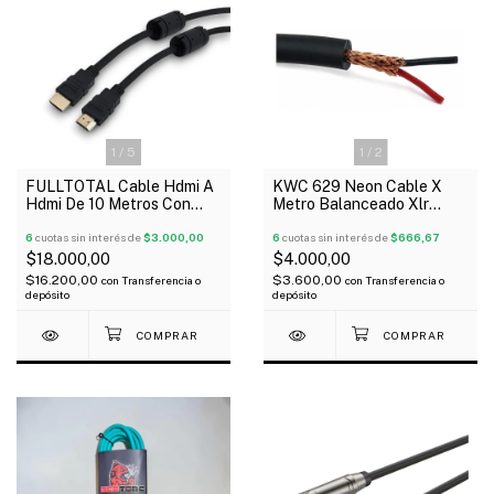
1
/
5
1
/
2
FULLTOTAL Cable Hdmi A
KWC 629 Neon Cable X
Hdmi De 10 Metros Con
Metro Balanceado Xlr
Doble Filtro
Canon Helicoidal 6.20 Mm
6
cuotas sin interés de
$3.000,00
6
cuotas sin interés de
$666,67
$18.000,00
$4.000,00
$16.200,00
$3.600,00
con
Transferencia o
con
Transferencia o
depósito
depósito