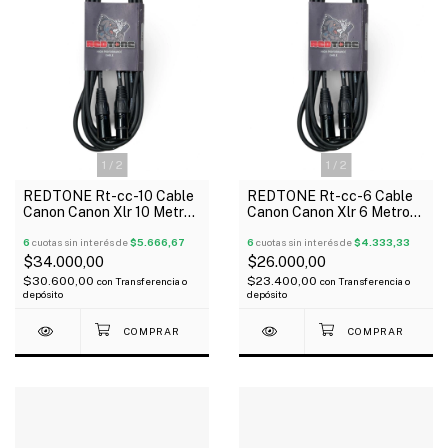
1
/
2
1
/
2
REDTONE Rt-cc-10 Cable
REDTONE Rt-cc-6 Cable
Canon Canon Xlr 10 Metros
Canon Canon Xlr 6 Metros
Metalico Negro
Metalico Negro
6
cuotas sin interés de
$5.666,67
6
cuotas sin interés de
$4.333,33
$34.000,00
$26.000,00
$30.600,00
$23.400,00
con
Transferencia o
con
Transferencia o
depósito
depósito