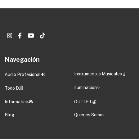
Navegación
Instrumentos Musicales🎸
Audio Profesional🔊
Iluminacion✨
Todo DJ🎚️
Informatica🎮
OUTLET💰
Blog
Quiénes Somos