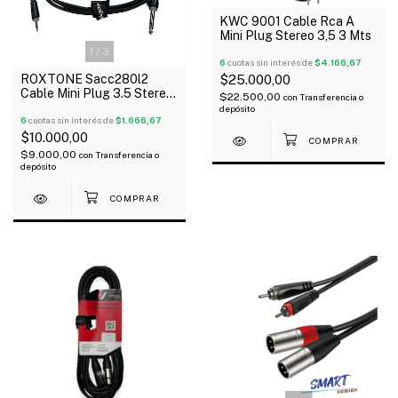
KWC 9001 Cable Rca A
Mini Plug Stereo 3,5 3 Mts
1
/
3
6
cuotas sin interés de
$4.166,67
$25.000,00
ROXTONE Sacc280l2
Cable Mini Plug 3.5 Stereo
$22.500,00
con
Transferencia o
A Plug 6.5 Stereo 2 Mts
depósito
6
cuotas sin interés de
$1.666,67
$10.000,00
$9.000,00
con
Transferencia o
depósito