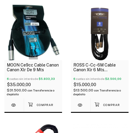
1
/
2
1
/
2
MOON Ce9cc Cable Canon
ROSS C-Cc-6M Cable
Canon Xlr De 9 Mts
Canon Xlr 6 Mts
Balanceado Conector
6
cuotas sin interés de
$5.833,33
Metálico
6
cuotas sin interés de
$2.500,00
$35.000,00
$15.000,00
$31.500,00
$13.500,00
con
Transferencia o
con
Transferencia o
depósito
depósito