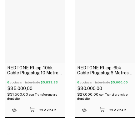
REDTONE Rt-pp-10bk
REDTONE Rt-pp-6bk
Cable Plug plug 10 Metros
Cable Plug plug 6 Metros
Metalico Negro
Metalico Negro
Termocontraible
6
cuotas sin interés de
$5.833,33
Termocontraible
6
cuotas sin interés de
$5.000,00
$35.000,00
$30.000,00
$31.500,00
$27.000,00
con
Transferencia o
con
Transferencia o
depósito
depósito