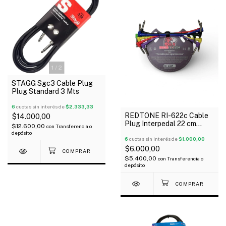
1
/
2
STAGG Sgc3 Cable Plug
Plug Standard 3 Mts
6
cuotas sin interés de
$2.333,33
REDTONE RI-622c Cable
$14.000,00
Plug Interpedal 22 cm
$12.600,00
con
Transferencia o
Angular Colores x Unidad
depósito
6
cuotas sin interés de
$1.000,00
$6.000,00
$5.400,00
con
Transferencia o
depósito