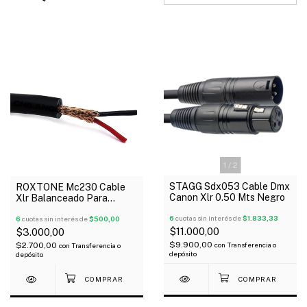
1
/
2
STAGG Sdx053 Cable Dmx
ROXTONE Mc230 Cable
Canon Xlr 0.50 Mts Negro
Xlr Balanceado Para
Micrófono 6,2Mm X Metro
6
cuotas sin interés de
$1.833,33
6
cuotas sin interés de
$500,00
$11.000,00
$3.000,00
$9.900,00
$2.700,00
con
Transferencia o
con
Transferencia o
depósito
depósito