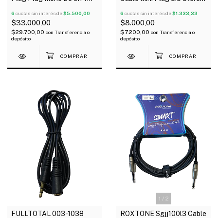
Mts
A Mini Plug Stereo 0.9 Mts
6
cuotas sin interés de
$5.500,00
6
cuotas sin interés de
$1.333,33
$33.000,00
$8.000,00
$29.700,00
$7.200,00
con
Transferencia o
con
Transferencia o
depósito
depósito
1
/
2
FULLTOTAL 003-1038
ROXTONE Sgjj100l3 Cable