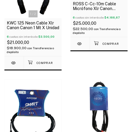
ROSS C-Cc-10m Cable
Micrófono Xlr Canon
Balanceado 10 Mts
1
/
2
6
cuotas sin interés de
$4.166,67
KWC 125 Neon Cable Xlr
$25.000,00
Canon Canon 1 Mt X Unidad
$22.500,00
con
Transferencia o
depósito
6
cuotas sin interés de
$3.500,00
$21.000,00
$18.900,00
con
Transferencia o
depósito