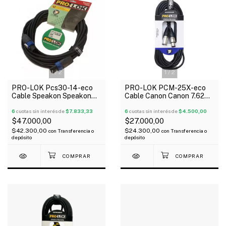
1
/
2
1
/
2
PRO-LOK Pcs30-14-eco
PRO-LOK PCM-25X-eco
Cable Speakon Speakon
Cable Canon Canon 7.62
9.14 Mts Para Bafles
Mts 6mm Ficha Metálica
6
cuotas sin interés de
$7.833,33
6
cuotas sin interés de
$4.500,00
$47.000,00
$27.000,00
$42.300,00
$24.300,00
con
Transferencia o
con
Transferencia o
depósito
depósito