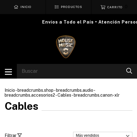
0
INICIO
PRODUCTOS
CARRITO
Envíos a Todo el País • Atención Personali
Inicio
-
breadcrumbs.shop
-
breadcrumbs.audio
-
breadcrumbs.accesorios2
-
Cables
-
breadcrumbs.canon-xlr
Cables
Filtrar