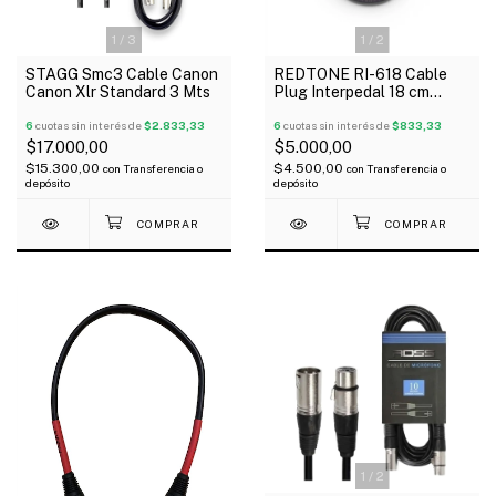
1
/
3
1
/
2
STAGG Smc3 Cable Canon
REDTONE RI-618 Cable
Canon Xlr Standard 3 Mts
Plug Interpedal 18 cm
Angular Negro x Unidad
6
cuotas sin interés de
$2.833,33
6
cuotas sin interés de
$833,33
$17.000,00
$5.000,00
$15.300,00
$4.500,00
con
Transferencia o
con
Transferencia o
depósito
depósito
1
/
2