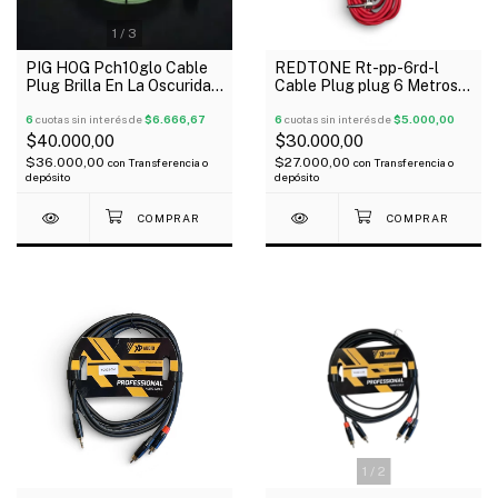
1
/
3
PIG HOG Pch10glo Cable
REDTONE Rt-pp-6rd-l
Plug Brilla En La Oscuridad
Cable Plug plug 6 Metros
Para Guitarra Bajo 3 Mts
Metalico En L Rojo
6
cuotas sin interés de
$6.666,67
6
cuotas sin interés de
$5.000,00
$40.000,00
$30.000,00
$36.000,00
$27.000,00
con
Transferencia o
con
Transferencia o
depósito
depósito
1
/
2