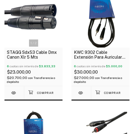
1
/
2
STAGG Sdx53 Cable Dmx
KWC 9302 Cable
Canon Xlr 5 Mts
Extensión Para Auriculares
3,5 St A 3,5 Hembra 6 Mts
6
cuotas sin interés de
$3.833,33
6
cuotas sin interés de
$5.000,00
$23.000,00
$30.000,00
$20.700,00
$27.000,00
con
Transferencia o
con
Transferencia o
depósito
depósito