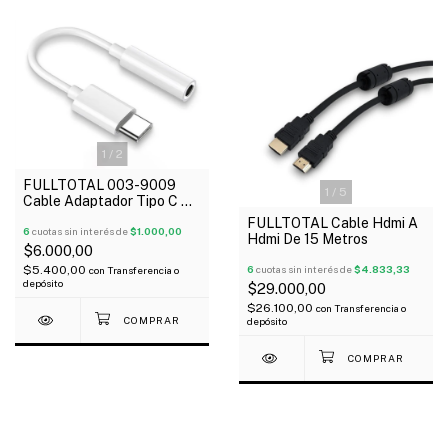
1
/
2
FULLTOTAL 003-9009
1
/
5
Cable Adaptador Tipo C A
Plug 3.5 Stereo Plug And
FULLTOTAL Cable Hdmi A
Play
6
cuotas sin interés de
$1.000,00
Hdmi De 15 Metros
$6.000,00
$5.400,00
6
cuotas sin interés de
$4.833,33
con
Transferencia o
depósito
$29.000,00
$26.100,00
con
Transferencia o
depósito