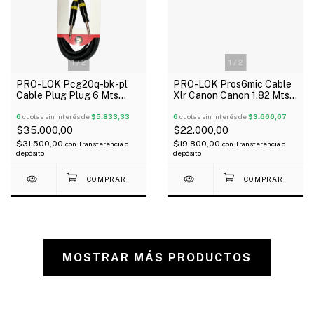
1
/
2
1
/
2
PRO-LOK Pcg20q-bk-pl
PRO-LOK Pros6mic Cable
Cable Plug Plug 6 Mts
Xlr Canon Canon 1.82 Mts
Para Instrumentos
8Mm Oferta!
Conector Amarillo
6
cuotas sin interés de
$5.833,33
6
cuotas sin interés de
$3.666,67
$35.000,00
$22.000,00
$31.500,00
$19.800,00
con
Transferencia o
con
Transferencia o
depósito
depósito
MOSTRAR MÁS PRODUCTOS