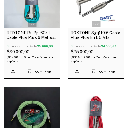
1
/
2
1
/
2
REDTONE Rt-Pp-6Gr-L
ROXTONE Sgjj110l6 Cable
Cable Plug Plug 6 Metros
Plug Plug En L 6 Mts
Metálico En L Verde
6
cuotas sin interés de
$5.000,00
6
cuotas sin interés de
$4.166,67
$30.000,00
$25.000,00
$27.000,00
$22.500,00
con
Transferencia o
con
Transferencia o
depósito
depósito