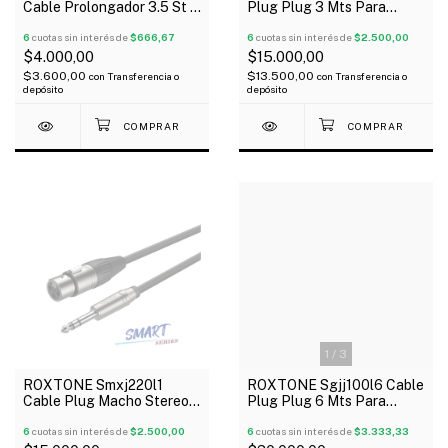
Cable Prolongador 3.5 St A
Plug Plug 3 Mts Para
3.5 St Hembra 1.5 Mts
Instrumento
Extensión
6
cuotas sin interés de
$666,67
6
cuotas sin interés de
$2.500,00
$4.000,00
$15.000,00
$3.600,00
$13.500,00
con
Transferencia o
con
Transferencia o
depósito
depósito
1
/
3
ROXTONE Smxj220l1
ROXTONE Sgjj100l6 Cable
Cable Plug Macho Stereo
Plug Plug 6 Mts Para
A Canon Xlr Hembra De 1
Instrumento
Metro
6
cuotas sin interés de
$2.500,00
6
cuotas sin interés de
$3.333,33