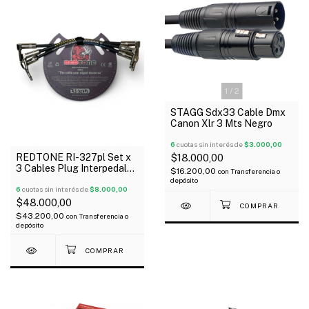
1
/
2
STAGG Sdx33 Cable Dmx
Canon Xlr 3 Mts Negro
6
cuotas sin interés de
$3.000,00
REDTONE RI-327pl Set x
$18.000,00
3 Cables Plug Interpedal
$16.200,00
con
Transferencia o
27 cm Angular Metálico
depósito
6
cuotas sin interés de
$8.000,00
$48.000,00
$43.200,00
con
Transferencia o
depósito