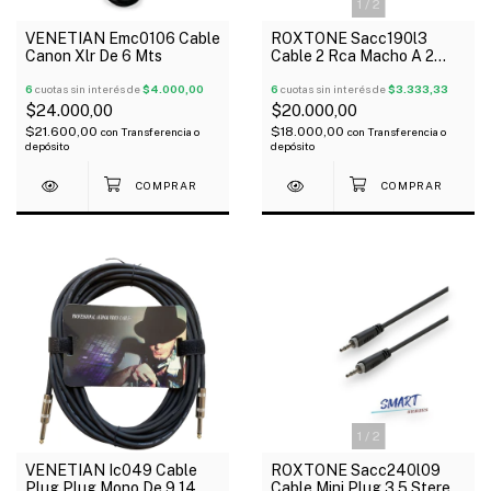
1
/
2
VENETIAN Emc0106 Cable
ROXTONE Sacc190l3
Canon Xlr De 6 Mts
Cable 2 Rca Macho A 2
Canon Xlr Macho De 3 Mts
6
cuotas sin interés de
$4.000,00
6
cuotas sin interés de
$3.333,33
$24.000,00
$20.000,00
$21.600,00
$18.000,00
con
Transferencia o
con
Transferencia o
depósito
depósito
1
/
2
VENETIAN Ic049 Cable
ROXTONE Sacc240l09
Plug Plug Mono De 9.14
Cable Mini Plug 3.5 Stereo