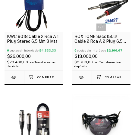
1
/
3
KWC 9018 Cable 2 Rca A 1
ROXTONE Sacc150l2
Plug Stereo 6,5 Mm 3 Mts
Cable 2 Rca A 2 Plug 6.5
Mono 2 Mts
6
cuotas sin interés de
$4.333,33
6
cuotas sin interés de
$2.166,67
$26.000,00
$13.000,00
$23.400,00
$11.700,00
con
Transferencia o
con
Transferencia o
depósito
depósito