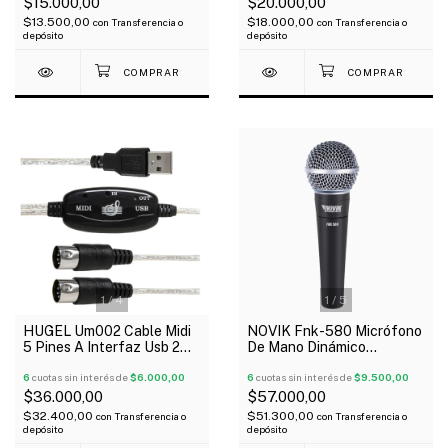
$15.000,00
$20.000,00
$13.500,00
$18.000,00
con
Transferencia o
con
Transferencia o
depósito
depósito
1
/
4
1
/
5
HUGEL Um002 Cable Midi
NOVIK Fnk-580 Micrófono
5 Pines A Interfaz Usb 2
De Mano Dinámico
Mts
Cardioide Unidireccional
6
cuotas sin interés de
$6.000,00
Cable
6
cuotas sin interés de
$9.500,00
$36.000,00
$57.000,00
$32.400,00
$51.300,00
con
Transferencia o
con
Transferencia o
depósito
depósito