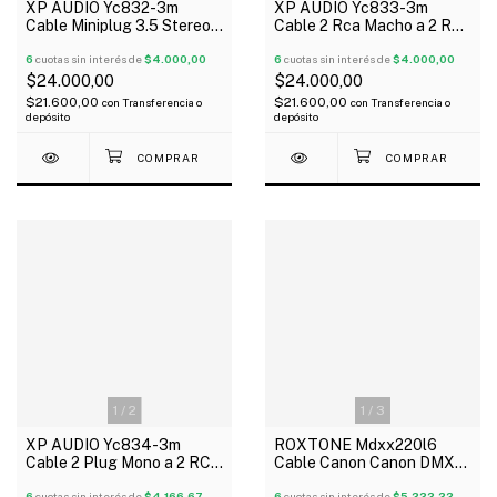
XP AUDIO Yc832-3m
XP AUDIO Yc833-3m
Cable Miniplug 3.5 Stereo
Cable 2 Rca Macho a 2 Rca
A 2 RcA Macho 3 Metros
Macho 3 Metros
6
cuotas sin interés de
$4.000,00
6
cuotas sin interés de
$4.000,00
$24.000,00
$24.000,00
$21.600,00
$21.600,00
con
Transferencia o
con
Transferencia o
depósito
depósito
1
/
2
1
/
3
XP AUDIO Yc834-3m
ROXTONE Mdxx220l6
Cable 2 Plug Mono a 2 RCA
Cable Canon Canon DMX
Macho 3 Metros
Xlr 6 Metros Negro
6
cuotas sin interés de
$4.166,67
6
cuotas sin interés de
$5.333,33