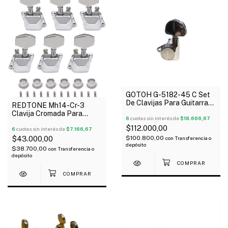
GOTOH G-5182-45 C Set
De Clavijas Para Guitarra
REDTONE Mh14-Cr-3
3+3 Grover Cromado
Clavija Cromada Para
6
cuotas sin interés de
$18.666,67
Guitarra Acústica O
$112.000,00
Eléctrica 3+3
6
cuotas sin interés de
$7.166,67
$100.800,00
$43.000,00
con
Transferencia o
depósito
$38.700,00
con
Transferencia o
depósito