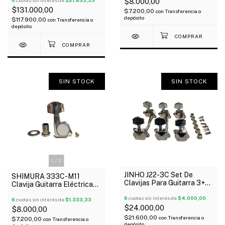
$8.000,00
6
cuotas sin interés de
$21.833,33
$131.000,00
$7.200,00
con
Transferencia o
depósito
$117.900,00
con
Transferencia o
depósito
SIN STOCK
SIN STOCK
1
/
2
JINHO J22-3C Set De
SHIMURA 333C-M11
Clavijas Para Guitarra 3+3
Clavija Guitarra Eléctrica
Con Tapa Cromado
Acústica 6 Linea Hidráulico
6
cuotas sin interés de
$4.000,00
X Unidad
6
cuotas sin interés de
$1.333,33
$24.000,00
$8.000,00
$21.600,00
con
Transferencia o
$7.200,00
con
Transferencia o
depósito