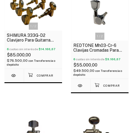
1
/
2
SHIMURA 333G-D2
1
/
2
Clavijero Para Guitarra
Eléctrica Acústica 3+3
REDTONE Mh03-Cr-6
Dorados
6
cuotas sin interés de
$14.166,67
Clavijas Cromadas Para
$85.000,00
Guitarra Electrica 6 En
Linea Fender
6
cuotas sin interés de
$9.166,67
$76.500,00
con
Transferencia o
$55.000,00
depósito
$49.500,00
con
Transferencia o
depósito