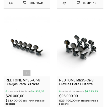
1
/
2
REDTONE Mh35-Cr-6
REDTONE Mh35-Cr-3
Clavijas Para Guitarra
Clavijas Para Guitarra
Acústica Eléctrica 6 Linea
Acústica Eléctrica 3+3
Blindada
6
cuotas sin interés de
$4.333,33
Blindada
6
cuotas sin interés de
$4.333,33
$26.000,00
$26.000,00
$23.400,00
$23.400,00
con
Transferencia o
con
Transferencia o
depósito
depósito