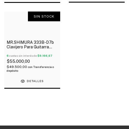
SIN STOCK
MR.SHIMURA 333B-D7b
Clavijero Para Guitarra
Eléctrica 6 Linea Negro
Hidráulico
6
cuotas sin interés de
$9.166,67
$55.000,00
$49.500,00
con
Transferencia o
depósito
DETALLES