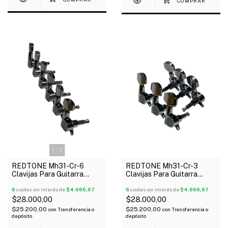
1
/
2
REDTONE Mh31-Cr-6
REDTONE Mh31-Cr-3
Clavijas Para Guitarra
Clavijas Para Guitarra
Acústica Eléctrica 6 Linea
Acústica Eléctrica 3+3
Blindada
6
cuotas sin interés de
$4.666,67
Blindada
6
cuotas sin interés de
$4.666,67
$28.000,00
$28.000,00
$25.200,00
$25.200,00
con
Transferencia o
con
Transferencia o
depósito
depósito