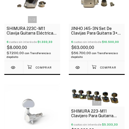
1
/
2
SHIMURA 223C-M11
JINHO J45-3N Set De
Clavija Guitarra Eléctrica
Clavijas Para Guitarra 3+3
Acústica 3+3 Blindado X
Kluson Nickel
Unidad
6
cuotas sin interés de
$1.333,33
6
cuotas sin interés de
$10.500,00
$8.000,00
$63.000,00
$7.200,00
$56.700,00
con
Transferencia o
con
Transferencia o
depósito
depósito
1
/
3
SHIMURA 223-M11
Clavijero Para Guitarra
Eléctrica 6 Linea Blindado
Cromado
6
cuotas sin interés de
$5.333,33