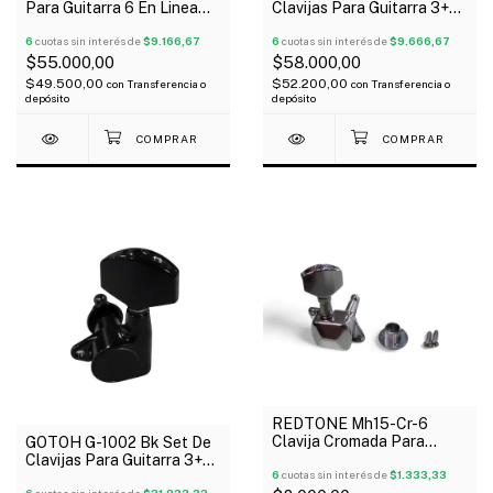
Para Guitarra 6 En Linea
Clavijas Para Guitarra 3+3
Kluson
Vintage Nickel
6
cuotas sin interés de
$9.166,67
6
cuotas sin interés de
$9.666,67
$55.000,00
$58.000,00
$49.500,00
$52.200,00
con
Transferencia o
con
Transferencia o
depósito
depósito
REDTONE Mh15-Cr-6
Clavija Cromada Para
GOTOH G-1002 Bk Set De
Guitarra Eléctrica 6 En
Clavijas Para Guitarra 3+3
Linea X Unidad
6
cuotas sin interés de
$1.333,33
Acustica Eléctrica