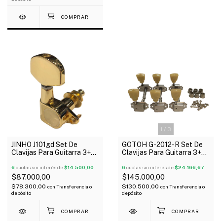
1
/
3
JINHO J101gd Set De
GOTOH G-2012-R Set De
Clavijas Para Guitarra 3+3
Clavijas Para Guitarra 3+3
Grover Dorado
Tipo Relic
6
cuotas sin interés de
$14.500,00
6
cuotas sin interés de
$24.166,67
$87.000,00
$145.000,00
$78.300,00
$130.500,00
con
Transferencia o
con
Transferencia o
depósito
depósito