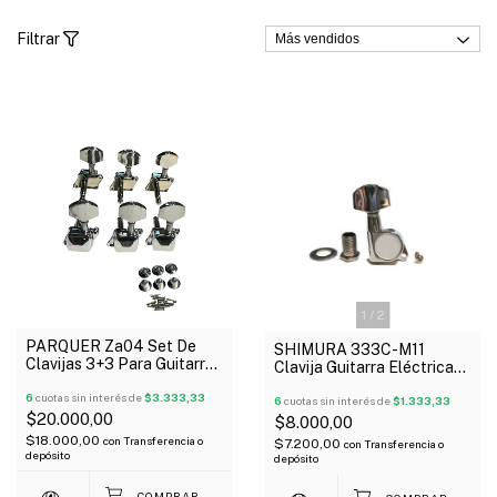
Filtrar
1
/
2
PARQUER Za04 Set De
SHIMURA 333C-M11
Clavijas 3+3 Para Guitarra
Clavija Guitarra Eléctrica
Acústica O Eléctrica
Acústica 3+3 Hidráulico X
6
cuotas sin interés de
$3.333,33
Unidad
6
cuotas sin interés de
$1.333,33
$20.000,00
$8.000,00
$18.000,00
con
Transferencia o
$7.200,00
con
Transferencia o
depósito
depósito