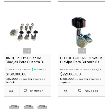
1
/
3
1
/
5
GOTOH G-1002-T C Set De
JINHO Jn03m C Set De
Clavijas Para Guitarra 3+3
Clavijas Para Guitarra 3+3
Con Traba Oferta!
Con Traba Oferta!
6
cuotas sin interés de
$36.833,33
6
cuotas sin interés de
$21.666,67
$221.000,00
$130.000,00
$198.900,00
$117.000,00
con
Transferencia o
con
Transferencia o
depósito
depósito