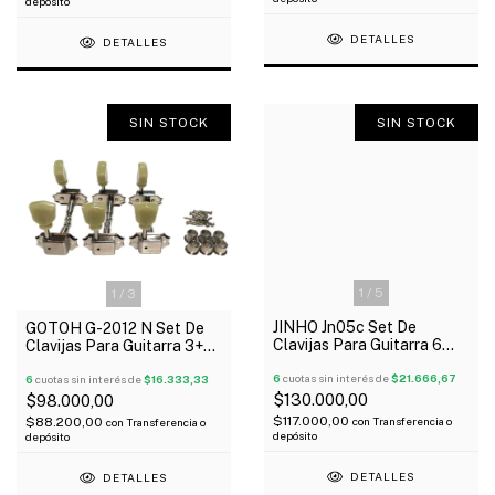
depósito
DETALLES
DETALLES
SIN STOCK
SIN STOCK
1
/
5
1
/
3
JINHO Jn05c Set De
GOTOH G-2012 N Set De
Clavijas Para Guitarra 6
Clavijas Para Guitarra 3+3
Linea Con Traba Oferta!
Vintage Cromado
6
cuotas sin interés de
$21.666,67
6
cuotas sin interés de
$16.333,33
$130.000,00
$98.000,00
$117.000,00
$88.200,00
con
Transferencia o
con
Transferencia o
depósito
depósito
DETALLES
DETALLES