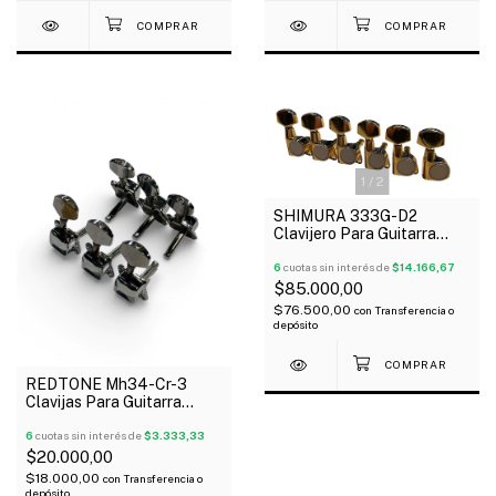
1
/
2
SHIMURA 333G-D2
Clavijero Para Guitarra
Eléctrica Acústica 6 Linea
Dorados
6
cuotas sin interés de
$14.166,67
$85.000,00
$76.500,00
con
Transferencia o
depósito
REDTONE Mh34-Cr-3
Clavijas Para Guitarra
Acústica Eléctrica 3+3
Semi Cerradas
6
cuotas sin interés de
$3.333,33
$20.000,00
$18.000,00
con
Transferencia o
depósito