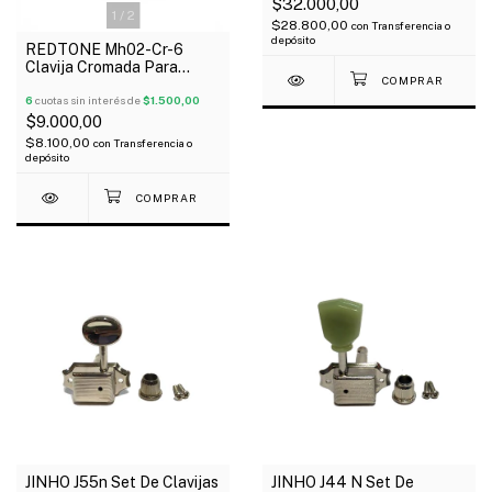
$32.000,00
1
/
2
$28.800,00
con
Transferencia o
depósito
REDTONE Mh02-Cr-6
Clavija Cromada Para
Guitarra Eléctrica 6 En
Linea X Unidad
6
cuotas sin interés de
$1.500,00
$9.000,00
$8.100,00
con
Transferencia o
depósito
JINHO J55n Set De Clavijas
JINHO J44 N Set De