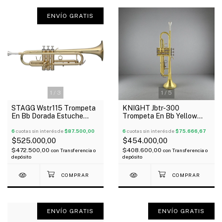
ENVÍO GRATIS
1
/
3
1
/
5
STAGG Wstr115 Trompeta
KNIGHT Jbtr-300
En Bb Dorada Estuche
Trompeta En Bb Yellow
Accesorios
Brass Laqueado Estuche
6
cuotas sin interés de
$87.500,00
6
cuotas sin interés de
$75.666,67
$525.000,00
$454.000,00
$472.500,00
$408.600,00
con
Transferencia o
con
Transferencia o
depósito
depósito
ENVÍO GRATIS
ENVÍO GRATIS