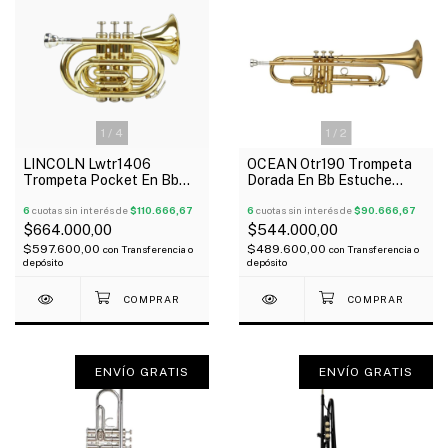
1
/
4
1
/
2
LINCOLN Lwtr1406
OCEAN Otr190 Trompeta
Trompeta Pocket En Bb
Dorada En Bb Estuche
Dorada Con Estuche
Accesorios Oferta!
Accesorios Oferta!
6
cuotas sin interés de
$110.666,67
6
cuotas sin interés de
$90.666,67
$664.000,00
$544.000,00
$597.600,00
$489.600,00
con
Transferencia o
con
Transferencia o
depósito
depósito
ENVÍO GRATIS
ENVÍO GRATIS