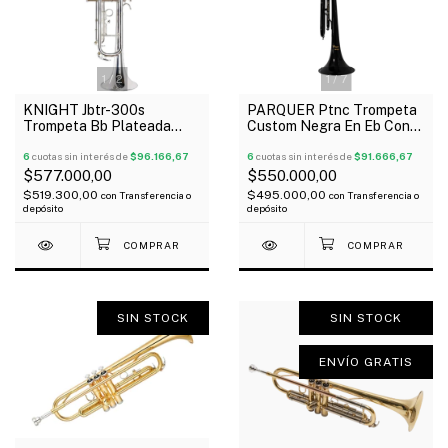
1
/
2
1
/
7
KNIGHT Jbtr-300s
PARQUER Ptnc Trompeta
Trompeta Bb Plateada
Custom Negra En Eb Con
Silver Estuche Semirígido
Estuche Oferta!
6
cuotas sin interés de
$96.166,67
6
cuotas sin interés de
$91.666,67
$577.000,00
$550.000,00
$519.300,00
$495.000,00
con
Transferencia o
con
Transferencia o
depósito
depósito
SIN STOCK
SIN STOCK
ENVÍO GRATIS