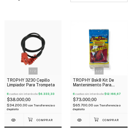
1
/
2
1
/
2
TROPHY 3230 Cepillo
TROPHY Bsk8 Kit De
Limpiador Para Trompeta
Mantenimiento Para
Trompeta
6
cuotas sin interés de
$6.333,33
6
cuotas sin interés de
$12.166,67
$38.000,00
$73.000,00
$34.200,00
$65.700,00
con
Transferencia o
con
Transferencia o
depósito
depósito