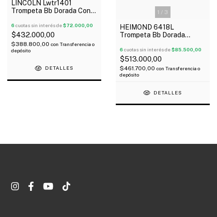
LINCOLN Lwtr1401
Trompeta Bb Dorada Con
1
/
3
Estuche Accesorios
6
cuotas sin interés de
$72.000,00
HEIMOND 6418L
$432.000,00
Trompeta Bb Dorada
Estuche Accesorios
$388.800,00
con
Transferencia o
6
cuotas sin interés de
$85.500,00
depósito
$513.000,00
$461.700,00
DETALLES
con
Transferencia o
depósito
DETALLES