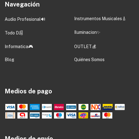
Navegación
Instrumentos Musicales🎸
Audio Profesional🔊
Iluminacion✨
Todo DJ🎚️
Informatica🎮
OUTLET💰
Blog
Quiénes Somos
Medios de pago
Medios de envío