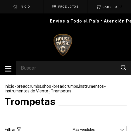
0
INICIO
PRODUCTOS
CARRITO
Envíos a Todo el País • Atención Pe
Inicio
-
breadcrumbs.shop
-
breadcrumbs.instrumentos
-
Instrumentos de Viento
-
Trompetas
Trompetas
Filtrar