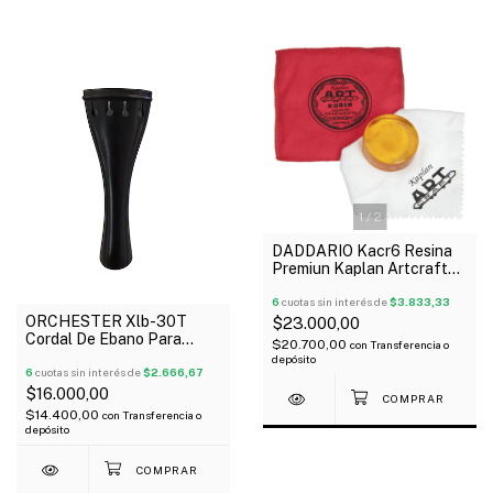
1
/
2
DADDARIO Kacr6 Resina
Premiun Kaplan Artcraft
Clara Con Funda
6
cuotas sin interés de
$3.833,33
ORCHESTER Xlb-30T
$23.000,00
Cordal De Ebano Para
$20.700,00
con
Transferencia o
Violín 3/4
depósito
6
cuotas sin interés de
$2.666,67
$16.000,00
$14.400,00
con
Transferencia o
depósito