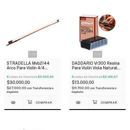
1
/
2
1
/
3
STRADELLA Mvb2144
DADDARIO Vr300 Resina
Arco Para Violín 4/4
Para Violín Viola Natural
Económico
Con Grip Oscuro
6
cuotas sin interés de
$5.000,00
6
cuotas sin interés de
$2.166,67
$30.000,00
$13.000,00
$27.000,00
$11.700,00
con
Transferencia o
con
Transferencia o
depósito
depósito