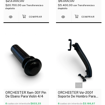
$23.000,00
$6.000,00
$20.700,00
$5.400,00
con
Transferencia o
con
Transferencia o
depósito
depósito
1
/
2
ORCHESTER Xwn-30f Pin
ORCHESTER Vsr-200f
De Ebano Para Violin 4/4
Soporte De Hombro Para
Violín Plástico 3/4 4/4
6
cuotas sin interés de
$833,33
6
cuotas sin interés de
$3.166,67