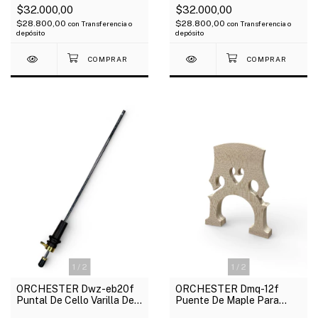
$32.000,00
$32.000,00
$28.800,00
$28.800,00
con
Transferencia o
con
Transferencia o
depósito
depósito
1
/
2
1
/
2
ORCHESTER Dwz-eb20f
ORCHESTER Dmq-12f
Puntal De Cello Varilla De
Puente De Maple Para
Metal 4/4
Cello 4/4