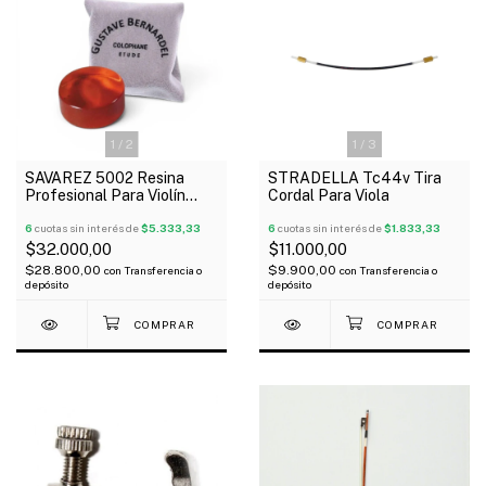
1
/
2
1
/
3
SAVAREZ 5002 Resina
STRADELLA Tc44v Tira
Profesional Para Violín
Cordal Para Viola
Viola Cello Gustave
Bernardel
6
cuotas sin interés de
$5.333,33
6
cuotas sin interés de
$1.833,33
$32.000,00
$11.000,00
$28.800,00
$9.900,00
con
Transferencia o
con
Transferencia o
depósito
depósito