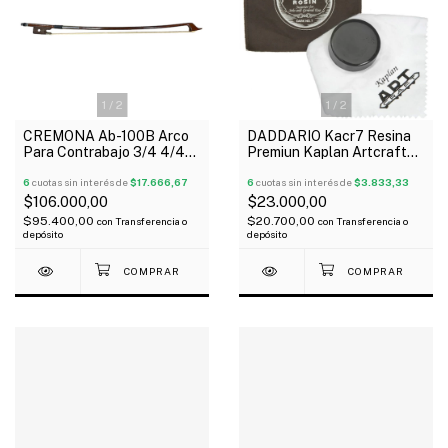
1
/
2
1
/
2
CREMONA Ab-100B Arco
DADDARIO Kacr7 Resina
Para Contrabajo 3/4 4/4
Premiun Kaplan Artcraft
Madera Brazilwood A.
Oscuro Con Funda
Breton
6
cuotas sin interés de
$17.666,67
6
cuotas sin interés de
$3.833,33
$106.000,00
$23.000,00
$95.400,00
$20.700,00
con
Transferencia o
con
Transferencia o
depósito
depósito