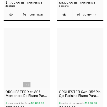
$11.700,00
$8.100,00
con
Transferencia o
con
Transferencia o
depósito
depósito
1
/
2
ORCHESTER Xst-30f
ORCHESTER Xwn-35f Pin
Mentonera De Ebano Para
Ojo Parisino Ebano Para
Violin 4/4
Violin 4/4
6
cuotas sin interés de
$3.833,33
6
cuotas sin interés de
$1.000,00