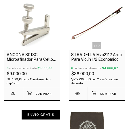
1
/
2
ANCONA 8013C
STRADELLA Mvb2112 Arco
Microafinador Para Cello
Para Violín 1/2 Económico
1/2 1/4 Metálico X Unidad
6
cuotas sin interés de
$1.500,00
6
cuotas sin interés de
$4.666,67
$9.000,00
$28.000,00
$8.100,00
$25.200,00
con
Transferencia o
con
Transferencia o
depósito
depósito
ENVÍO GRATIS