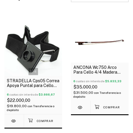
ANCONA Wc750 Arco
1
/
4
Para Cello 4/4 Madera
Cerda Natural
STRADELLA Cps05 Correa
6
cuotas sin interés de
$5.833,33
Apoya Puntal para Cello
$35.000,00
Regulable
$31.500,00
con
Transferencia o
6
cuotas sin interés de
$3.666,67
depósito
$22.000,00
$19.800,00
con
Transferencia o
depósito