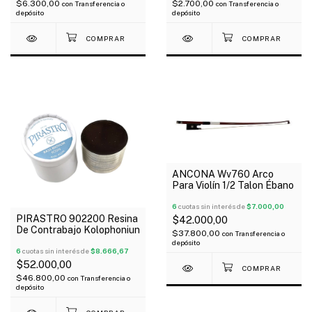
$6.300,00
$2.700,00
con
Transferencia o
con
Transferencia o
depósito
depósito
ANCONA Wv760 Arco
Para Violín 1/2 Talon Ébano
6
cuotas sin interés de
$7.000,00
PIRASTRO 902200 Resina
$42.000,00
De Contrabajo Kolophoniun
$37.800,00
con
Transferencia o
depósito
6
cuotas sin interés de
$8.666,67
$52.000,00
$46.800,00
con
Transferencia o
depósito