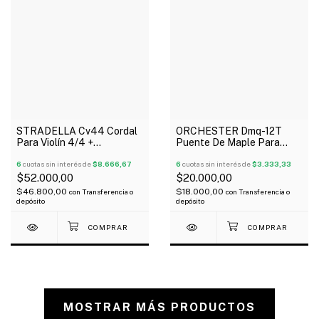
STRADELLA Cv44 Cordal
ORCHESTER Dmq-12T
Para Violín 4/4 +
Puente De Maple Para
Microafinador + Tira Cordal
Cello 3/4
6
cuotas sin interés de
$8.666,67
6
cuotas sin interés de
$3.333,33
$52.000,00
$20.000,00
$46.800,00
$18.000,00
con
Transferencia o
con
Transferencia o
depósito
depósito
MOSTRAR MÁS PRODUCTOS