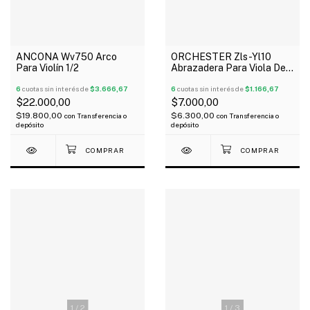
ANCONA Wv750 Arco
ORCHESTER Zls-Yl10
Para Violín 1/2
Abrazadera Para Viola De
15,5" De Una Pieza
6
cuotas sin interés de
$3.666,67
Plateado
6
cuotas sin interés de
$1.166,67
$22.000,00
$7.000,00
$19.800,00
$6.300,00
con
Transferencia o
con
Transferencia o
depósito
depósito
1
/
3
1
/
2