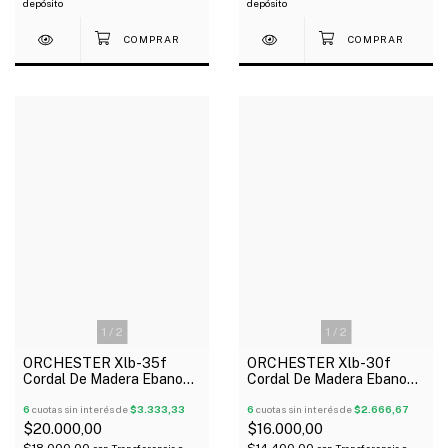
depósito
depósito
1
/
2
1
/
2
ORCHESTER Xlb-35f
ORCHESTER Xlb-30f
Cordal De Madera Ebano
Cordal De Madera Ebano
Ojo Parisino Para Violín 4/4
Para Violín 4/4
6
cuotas sin interés de
$3.333,33
6
cuotas sin interés de
$2.666,67
$20.000,00
$16.000,00