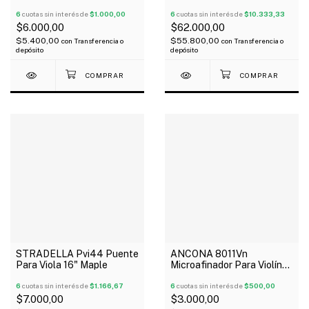
Beechwood
6
cuotas sin interés de
$1.000,00
6
cuotas sin interés de
$10.333,33
$6.000,00
$62.000,00
$5.400,00
$55.800,00
con
Transferencia o
con
Transferencia o
depósito
depósito
STRADELLA Pvi44 Puente
ANCONA 8011Vn
Para Viola 16" Maple
Microafinador Para Violín
4/4 3/4 Metálico X Unidad
6
cuotas sin interés de
$1.166,67
6
cuotas sin interés de
$500,00
$7.000,00
$3.000,00