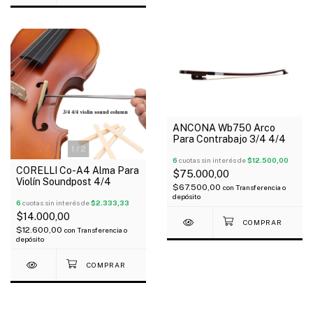
ANCONA Wb750 Arco
Para Contrabajo 3/4 4/4
1
/
2
6
cuotas sin interés de
$12.500,00
CORELLI Co-A4 Alma Para
$75.000,00
Violín Soundpost 4/4
$67.500,00
con
Transferencia o
depósito
6
cuotas sin interés de
$2.333,33
$14.000,00
$12.600,00
con
Transferencia o
depósito