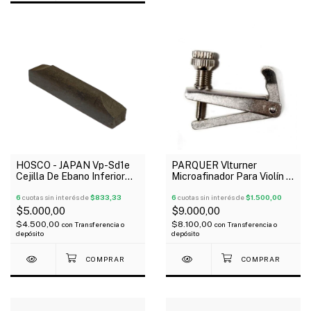
HOSCO - JAPAN Vp-Sd1e
PARQUER Vlturner
Cejilla De Ebano Inferior
Microafinador Para Violín X
Para Violín
Unidad
6
cuotas sin interés de
$833,33
6
cuotas sin interés de
$1.500,00
$5.000,00
$9.000,00
$4.500,00
$8.100,00
con
Transferencia o
con
Transferencia o
depósito
depósito