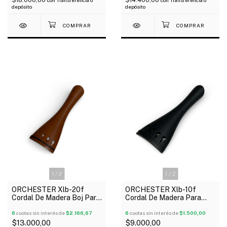
$18.000,00
$14.400,00
con
Transferencia o
con
Transferencia o
depósito
depósito
1
/
2
1
/
2
ORCHESTER Xlb-20f
ORCHESTER Xlb-10f
Cordal De Madera Boj Para
Cordal De Madera Para
Violín 4/4
Violín 4/4
6
cuotas sin interés de
$2.166,67
6
cuotas sin interés de
$1.500,00
$13.000,00
$9.000,00