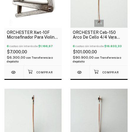
1
/
4
ORCHESTER Xwt-10F
ORCHESTER Ceb-150
Microafinador Para Violin
Arco De Cello 4/4 Vara
Cromado x Unidad
Octagonal Rana De Ébano
6
cuotas sin interés de
$1.166,67
6
cuotas sin interés de
$16.833,33
$7.000,00
$101.000,00
$6.300,00
$90.900,00
con
Transferencia o
con
Transferencia o
depósito
depósito