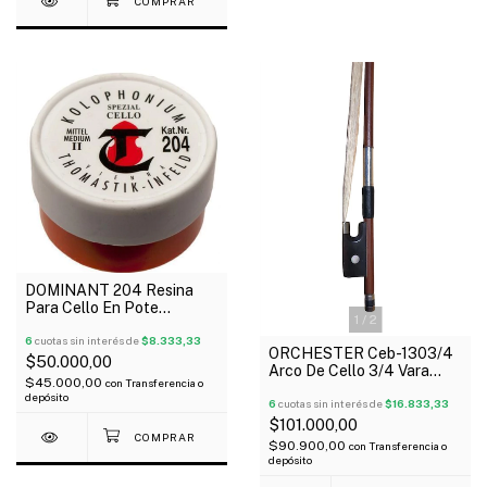
DOMINANT 204 Resina
Para Cello En Pote
1
/
2
Dosificador Con Paño
6
cuotas sin interés de
$8.333,33
ORCHESTER Ceb-1303/4
$50.000,00
Arco De Cello 3/4 Vara
$45.000,00
con
Transferencia o
Redonda/ Rana De Plástico
depósito
6
cuotas sin interés de
$16.833,33
$101.000,00
$90.900,00
con
Transferencia o
depósito