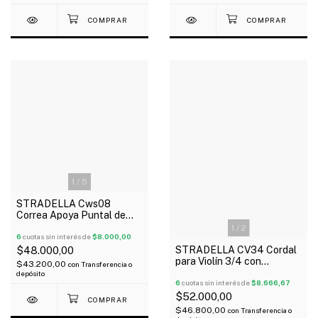
1
/
5
STRADELLA Cws08
Correa Apoya Puntal de
Madera para Cello
1
/
2
Regulable
6
cuotas sin interés de
$8.000,00
STRADELLA CV34 Cordal
$48.000,00
para Violín 3/4 con
$43.200,00
con
Transferencia o
Microafinador y Tira Cordal
depósito
6
cuotas sin interés de
$8.666,67
$52.000,00
$46.800,00
con
Transferencia o