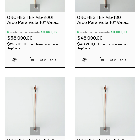
1
/
4
1
/
4
ORCHESTER Vib-200f
ORCHESTER Vib-130f
Arco Para Viola 16" Vara
Arco Para Viola 16" Vara
Octogonal Rana Ébano
Redonda Rana Ébano
6
cuotas sin interés de
$9.666,67
6
cuotas sin interés de
$8.000,00
$58.000,00
$48.000,00
$52.200,00
$43.200,00
con
Transferencia o
con
Transferencia o
depósito
depósito
1
/
3
1
/
3