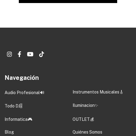
Navegación
Instrumentos Musicales🎸
Audio Profesional🔊
Iluminacion✨
Todo DJ🎚️
Informatica🎮
OUTLET💰
Blog
Quiénes Somos