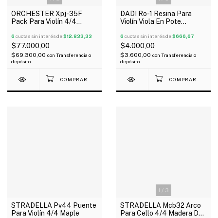
DADI Ro-1 Resina Para
ORCHESTER Xpj-35F
Violín Viola En Pote
Pack Para Violín 4/4
Desoficador Redondo
Clavijas De Ebano
6
cuotas sin interés de
$666,67
Mentonera Cordal Pin
6
cuotas sin interés de
$12.833,33
$4.000,00
$77.000,00
$3.600,00
$69.300,00
con
Transferencia o
con
Transferencia o
depósito
depósito
1
/
3
STRADELLA Pv44 Puente
STRADELLA Mcb32 Arco
Para Violín 4/4 Maple
Para Cello 4/4 Madera De