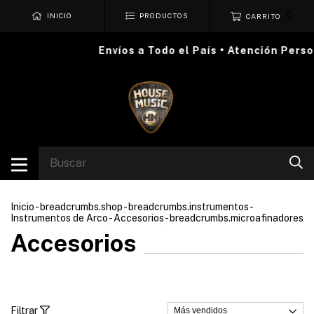
0
INICIO
PRODUCTOS
CARRITO
Envíos a Todo el País • Atención Personal
Inicio
-
breadcrumbs.shop
-
breadcrumbs.instrumentos
-
Instrumentos de Arco
-
Accesorios
-
breadcrumbs.microafinadores
Accesorios
Filtrar