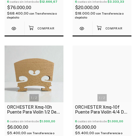
6
cuotas sin interés de
$12.666,67
6
cuotas sin interés de
$3.333,33
$76.000,00
$20.000,00
$68.400,00
$18.000,00
con
Transferencia o
con
Transferencia o
depósito
depósito
1
/
2
1
/
2
ORCHESTER Xmq-10h
ORCHESTER Xmq-10f
Puente Para Violín 1/2 De
Puente Para Violín 4/4 De
Maple
Maple
6
cuotas sin interés de
$1.000,00
6
cuotas sin interés de
$1.000,00
$6.000,00
$6.000,00
$5.400,00
$5.400,00
con
Transferencia o
con
Transferencia o