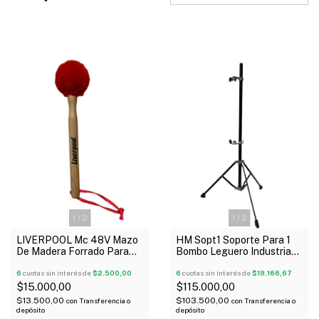
1
/
2
1
/
2
LIVERPOOL Mc 48V Mazo
HM Sopt1 Soporte Para 1
De Madera Forrado Para
Bombo Leguero Industria
Bombo 30Cm Rojo
Nacional
6
cuotas sin interés de
$2.500,00
6
cuotas sin interés de
$19.166,67
$15.000,00
$115.000,00
$13.500,00
$103.500,00
con
Transferencia o
con
Transferencia o
depósito
depósito