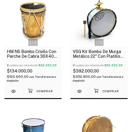
1
/
3
1
/
2
HM N5 Bombo Criollo Con
VSG Kit Bombo De Murga
Parche De Cabra 36X40
Metálico 22" Con Platillo
Palos
Correa Y Mazo
6
cuotas sin interés de
$22.333,33
6
cuotas sin interés de
$65.333,33
$134.000,00
$392.000,00
$120.600,00
$352.800,00
con
Transferencia o
con
Transferencia o
depósito
depósito