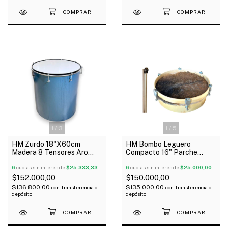
1
/
3
1
/
5
HM Zurdo 18"X60cm
HM Bombo Leguero
Madera 8 Tensores Aro
Compacto 16" Parche
Brasil C/1 Parche
Cuero Y Palillos
6
cuotas sin interés de
$25.333,33
6
cuotas sin interés de
$25.000,00
$152.000,00
$150.000,00
$136.800,00
$135.000,00
con
Transferencia o
con
Transferencia o
depósito
depósito