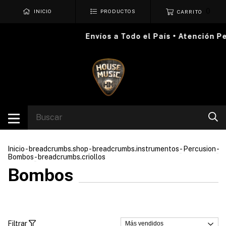
0
INICIO
PRODUCTOS
CARRITO
Envíos a Todo el País • Atención Pe
Inicio
-
breadcrumbs.shop
-
breadcrumbs.instrumentos
-
Percusion
-
Bombos
-
breadcrumbs.criollos
Bombos
Filtrar