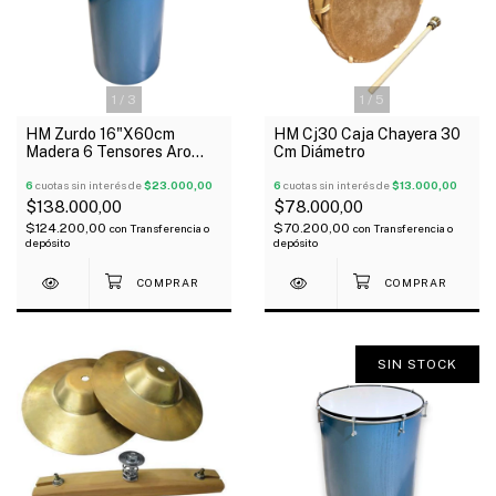
1
/
3
1
/
5
HM Zurdo 16"X60cm
HM Cj30 Caja Chayera 30
Madera 6 Tensores Aro
Cm Diámetro
Brasil C/1 Parche
6
cuotas sin interés de
$23.000,00
6
cuotas sin interés de
$13.000,00
$138.000,00
$78.000,00
$124.200,00
$70.200,00
con
Transferencia o
con
Transferencia o
depósito
depósito
SIN STOCK