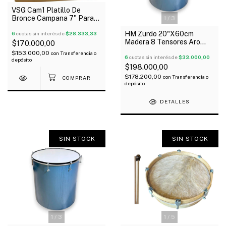
VSG Cam1 Platillo De
Bronce Campana 7" Para
1
/
3
Bombo De Murga Soporte
HM Zurdo 20"X60cm
6
cuotas sin interés de
$28.333,33
Madera 8 Tensores Aro
$170.000,00
Brasil C/1 Parche
$153.000,00
con
Transferencia o
6
cuotas sin interés de
$33.000,00
depósito
$198.000,00
$178.200,00
con
Transferencia o
depósito
DETALLES
SIN STOCK
SIN STOCK
1
/
3
1
/
5