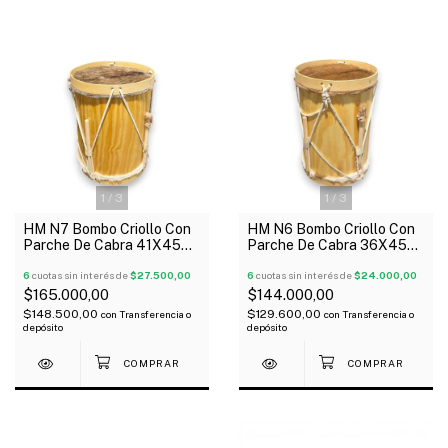
1
/
3
1
/
3
HM N7 Bombo Criollo Con
HM N6 Bombo Criollo Con
Parche De Cabra 41X45
Parche De Cabra 36X45
Palos
Palos
6
cuotas sin interés de
$27.500,00
6
cuotas sin interés de
$24.000,00
$165.000,00
$144.000,00
$148.500,00
$129.600,00
con
Transferencia o
con
Transferencia o
depósito
depósito