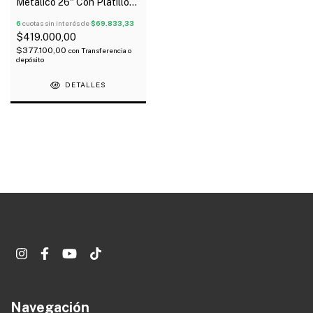
Metálico 26" Con Platillo
Correa Y Mazo
6
cuotas sin interés de
$69.833,33
$419.000,00
$377.100,00
con
Transferencia o
depósito
DETALLES
Navegación