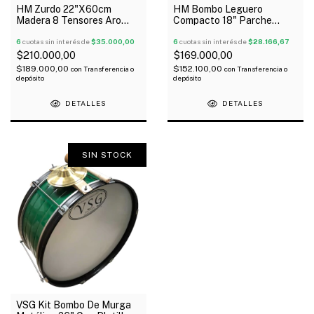
HM Zurdo 22"X60cm
HM Bombo Leguero
Madera 8 Tensores Aro
Compacto 18" Parche
Brasil C/1 Parche
Cuero Y Palillos
6
cuotas sin interés de
$35.000,00
6
cuotas sin interés de
$28.166,67
$210.000,00
$169.000,00
$189.000,00
$152.100,00
con
Transferencia o
con
Transferencia o
depósito
depósito
DETALLES
DETALLES
SIN STOCK
VSG Kit Bombo De Murga