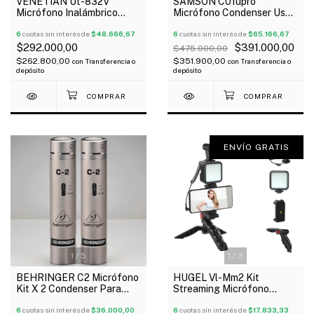
VENETIAN Ut-832V
SAMSON C01upro
Micrófono Inalámbrico
Micrófono Condenser Usb
Doble Vincha Uhf
Con Soporte Oferta!
6
cuotas sin interés de
$48.666,67
6
cuotas sin interés de
$65.166,67
$292.000,00
$391.000,00
$475.000,00
$262.800,00
$351.900,00
con
Transferencia o
con
Transferencia o
depósito
depósito
ENVÍO GRATIS
1
/
5
1
/
3
BEHRINGER C2 Micrófono
HUGEL Vl-Mm2 Kit
Kit X 2 Condenser Para
Streaming Micrófono
Overhead Estudio Estuche
Soporte Smartphone Con
6
cuotas sin interés de
$36.000,00
Led Oferta!
6
cuotas sin interés de
$17.833,33