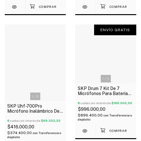
ENVÍO GRATIS
1
/
6
SKP Drum 7 Kit De 7
Micrófonos Para Batería
1
/
8
Con Soportes
6
cuotas sin interés de
$166.000,00
SKP Uhf-700Pro
$996.000,00
Micrófono Inalámbrico De
$896.400,00
con
Transferencia o
Mano Bodypack Vincha
depósito
Corbatero Uhf
6
cuotas sin interés de
$69.333,33
$416.000,00
$374.400,00
con
Transferencia o
depósito