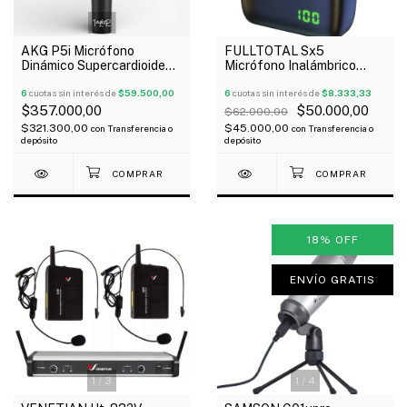
1
/
2
AKG P5i Micrófono
FULLTOTAL Sx5
Dinámico Supercardioide
Micrófono Inalámbrico
Para Voces Pipeta Funda
Corbatero Tipo C
6
cuotas sin interés de
$59.500,00
Recargable Estuche
6
cuotas sin interés de
$8.333,33
Oferta!
$357.000,00
$50.000,00
$62.000,00
$321.300,00
$45.000,00
con
Transferencia o
con
Transferencia o
depósito
depósito
18
%
OFF
ENVÍO GRATIS
1
/
3
1
/
4