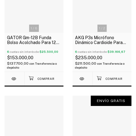
1
/
6
1
/
2
GATOR Gm-12B Funda
AKG P3s Micrófono
Bolso Acolchado Para 12
Dinámico Cardioide Para
Micrófonos Profesional
Voces Instrumentos Oferta!
6
cuotas sin interés de
$25.500,00
6
cuotas sin interés de
$39.166,67
$153.000,00
$235.000,00
$137.700,00
$211.500,00
con
Transferencia o
con
Transferencia o
depósito
depósito
ENVÍO GRATIS