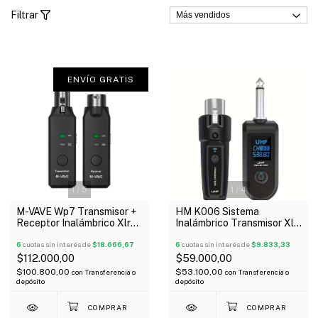
Filtrar
ENVÍO GRATIS
1
/
5
1
/
4
M-VAVE Wp7 Transmisor +
HM K006 Sistema
Receptor Inalámbrico Xlr
Inalámbrico Transmisor Xlr
Para Micrófono Wireless
y Receptor Plug 6.5 2.4
6
cuotas sin interés de
$18.666,67
GHz
6
cuotas sin interés de
$9.833,33
$112.000,00
$59.000,00
$100.800,00
$53.100,00
con
Transferencia o
con
Transferencia o
depósito
depósito