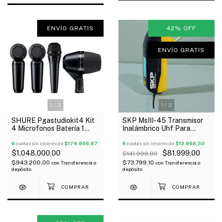
ENVÍO GRATIS
42
%
OFF
ENVÍO GRATIS
1
/
3
1
/
3
SHURE Pgastudiokit4 Kit
SKP MsIII-45 Transmisor
4 Microfonos Batería 1
Inalámbrico Uhf Para
Pga52 +1 Pga57 + 2
Instrumentos Multiset
Pga181 Oferta!
6
cuotas sin interés de
$174.666,67
Outlet!
6
cuotas sin interés de
$13.666,50
$1.048.000,00
$81.999,00
$141.999,00
$943.200,00
$73.799,10
con
Transferencia o
con
Transferencia o
depósito
depósito