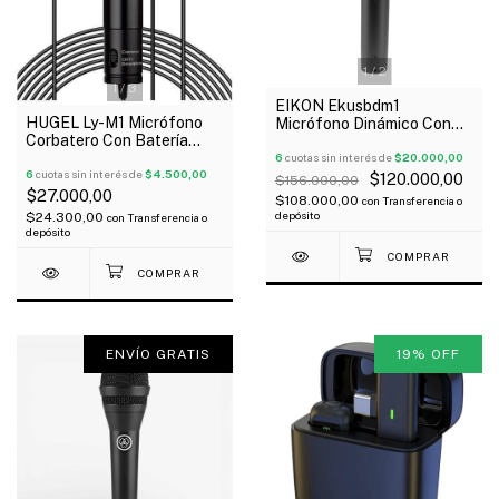
1
/
2
1
/
3
EIKON Ekusbdm1
HUGEL Ly-M1 Micrófono
Micrófono Dinámico Con
Corbatero Con Batería
Interface De Audio Usb
Cable Ficha 3.5 Oferta!
Plug And Play Oferta!
6
cuotas sin interés de
$20.000,00
6
cuotas sin interés de
$4.500,00
$120.000,00
$156.000,00
$27.000,00
$108.000,00
con
Transferencia o
depósito
$24.300,00
con
Transferencia o
depósito
ENVÍO GRATIS
19
%
OFF