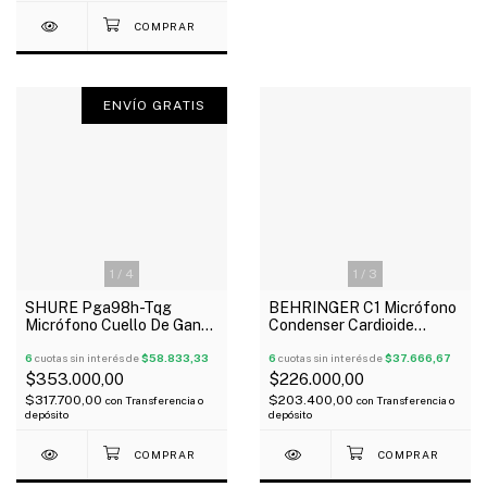
ENVÍO GRATIS
1
/
4
1
/
3
SHURE Pga98h-Tqg
BEHRINGER C1 Micrófono
Micrófono Cuello De Ganso
Condenser Cardioide
Instrumentos De Viento
Diafragma Grande Oferta!
Condenser
6
cuotas sin interés de
$58.833,33
6
cuotas sin interés de
$37.666,67
$353.000,00
$226.000,00
$317.700,00
$203.400,00
con
Transferencia o
con
Transferencia o
depósito
depósito