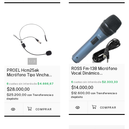
1
/
2
1
/
3
ROSS Fm-138 Micrófono
PROEL Hcm25ak
Vocal Dinámico
Micrófono Tipo Vincha
Supercardioide Con Cable
Condensador 3 Pines Xlr
6
cuotas sin interés de
$2.333,33
Negro
6
cuotas sin interés de
$4.666,67
$14.000,00
$28.000,00
$12.600,00
con
Transferencia o
$25.200,00
con
Transferencia o
depósito
depósito