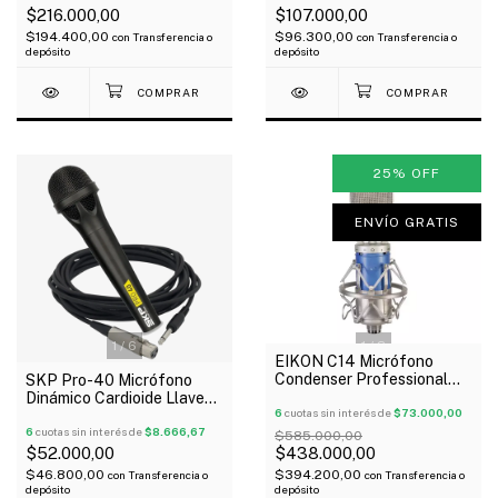
$216.000,00
$107.000,00
$194.400,00
$96.300,00
con
Transferencia o
con
Transferencia o
depósito
depósito
25
%
OFF
ENVÍO GRATIS
1
/
6
1
/
3
EIKON C14 Micrófono
Condenser Professional
SKP Pro-40 Micrófono
Diafragma Estuche Oferta!
Dinámico Cardioide Llave
6
cuotas sin interés de
$73.000,00
On-Off Cable
6
cuotas sin interés de
$8.666,67
$585.000,00
$52.000,00
$438.000,00
$46.800,00
$394.200,00
con
Transferencia o
con
Transferencia o
depósito
depósito