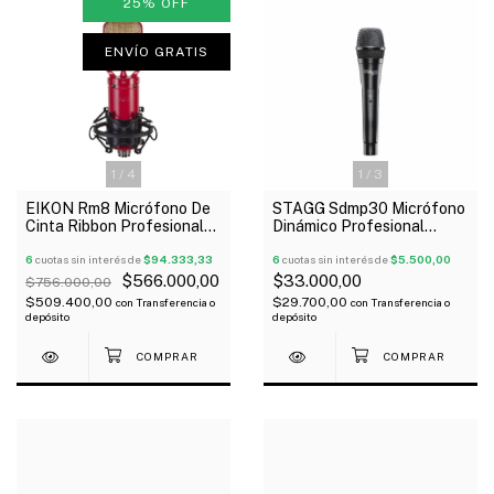
25
%
OFF
ENVÍO GRATIS
1
/
4
1
/
3
EIKON Rm8 Micrófono De
STAGG Sdmp30 Micrófono
Cinta Ribbon Profesional
Dinámico Profesional
Estuche Oferta!
On/Off Con Estuche
6
cuotas sin interés de
$94.333,33
6
cuotas sin interés de
$5.500,00
$566.000,00
$33.000,00
$756.000,00
$509.400,00
$29.700,00
con
Transferencia o
con
Transferencia o
depósito
depósito