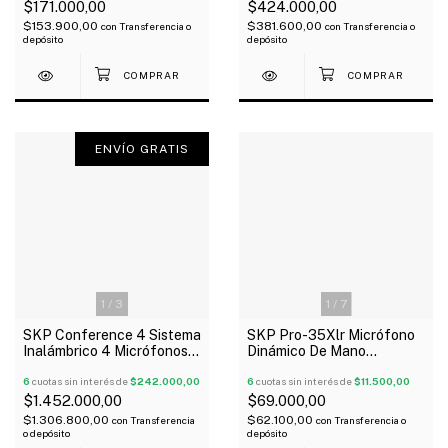
$171.000,00
$424.000,00
$153.900,00
$381.600,00
con
Transferencia o
con
Transferencia o
depósito
depósito
ENVÍO GRATIS
1
/
3
1
/
7
SKP Conference 4 Sistema
SKP Pro-35Xlr Micrófono
Inalámbrico 4 Micrófonos
Dinámico De Mano
De Conferencia
Unidireccional Con Valija
6
cuotas sin interés de
$242.000,00
Cable
6
cuotas sin interés de
$11.500,00
$1.452.000,00
$69.000,00
$1.306.800,00
$62.100,00
con
Transferencia
con
Transferencia o
o depósito
depósito