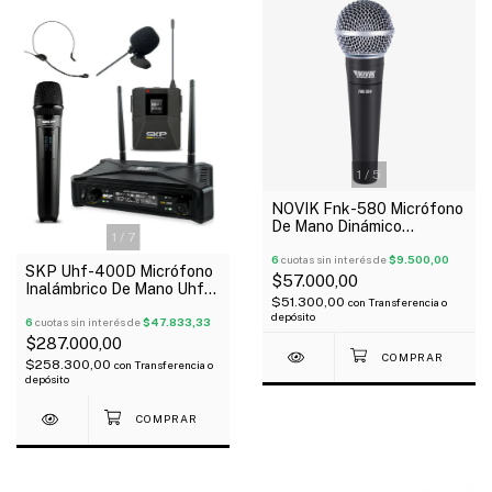
1
/
5
NOVIK Fnk-580 Micrófono
De Mano Dinámico
1
/
7
Cardioide Unidireccional
Cable
6
cuotas sin interés de
$9.500,00
SKP Uhf-400D Micrófono
$57.000,00
Inalámbrico De Mano Uhf
$51.300,00
con
Transferencia o
Con Bodypack Vincha
depósito
Corbatero
6
cuotas sin interés de
$47.833,33
$287.000,00
$258.300,00
con
Transferencia o
depósito