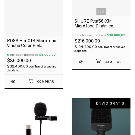
1
/
3
SHURE Pga56-Xlr
Micrófono Dinámico
Cardiode Para Tambor Tom
6
cuotas sin interés de
$36.000,00
ROSS Hm-01B Micrófono
$216.000,00
Vincha Color Piel
$194.400,00
con
Transferencia o
Inalámbrico
depósito
Omnidireccional P3
6
cuotas sin interés de
$6.000,00
$36.000,00
$32.400,00
con
Transferencia o
depósito
ENVÍO GRATIS