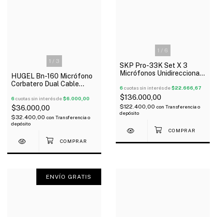
1
/
6
1
/
3
SKP Pro-33K Set X 3
Micrófonos Unidireccional
HUGEL Bn-160 Micrófono
Con Valija Oferta!
Corbatero Dual Cable
6
cuotas sin interés de
$22.666,67
Auxiliar 3.5 St
$136.000,00
6
cuotas sin interés de
$6.000,00
$122.400,00
con
Transferencia o
$36.000,00
depósito
$32.400,00
con
Transferencia o
depósito
ENVÍO GRATIS