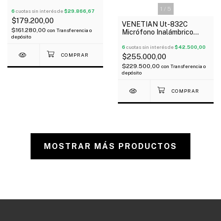
Multipatron Usb Oferta!
1
/
5
6
cuotas sin interés de
$29.866,67
$179.200,00
VENETIAN Ut-832C
$161.280,00
con
Transferencia o
Micrófono Inalámbrico
depósito
Doble Corbatero Uhf
6
cuotas sin interés de
$42.500,00
$255.000,00
$229.500,00
con
Transferencia o
depósito
MOSTRAR MÁS PRODUCTOS