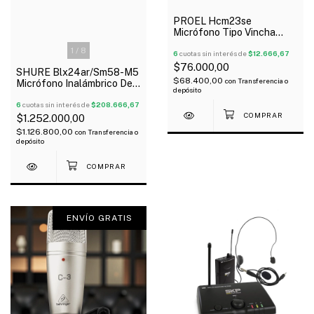
PROEL Hcm23se
Micrófono Tipo Vincha
Color Piel 3.5 Stereo
1
/
8
Oferta!
6
cuotas sin interés de
$12.666,67
$76.000,00
SHURE Blx24ar/Sm58-M5
$68.400,00
con
Transferencia o
Micrófono Inalámbrico De
depósito
Mano Sm58 Uhf
6
cuotas sin interés de
$208.666,67
$1.252.000,00
$1.126.800,00
con
Transferencia o
depósito
ENVÍO GRATIS