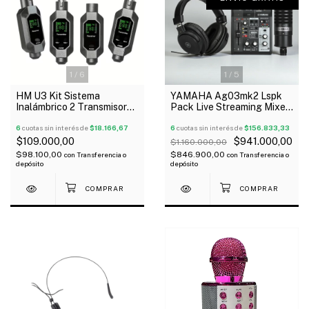
1
/
6
1
/
5
HM U3 Kit Sistema
YAMAHA Ag03mk2 Lspk
Inalámbrico 2 Transmisores
Pack Live Streaming Mixer
y 2 Receptores De
Micrófono Auricular
Micrófono Recargable Xlr
6
cuotas sin interés de
$18.166,67
Youtuber SALE
6
cuotas sin interés de
$156.833,33
2.4 GHz
$109.000,00
$941.000,00
$1.160.000,00
$98.100,00
$846.900,00
con
Transferencia o
con
Transferencia o
depósito
depósito