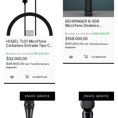
1
/
5
BEHRINGER B-906
Micrófono Dinámico
Supercardioide Para
1
/
4
Estudio Y Escenarios
6
cuotas sin interés de
$28.000,00
$168.000,00
HUGEL Tc01 Micrófono
$151.200,00
con
Transferencia o
Corbatero Entrada Tipo C
depósito
Para Celular Camaras
Oferta!
6
cuotas sin interés de
$5.333,33
$32.000,00
$28.800,00
con
Transferencia o
depósito
ENVÍO GRATIS
ENVÍO GRATIS