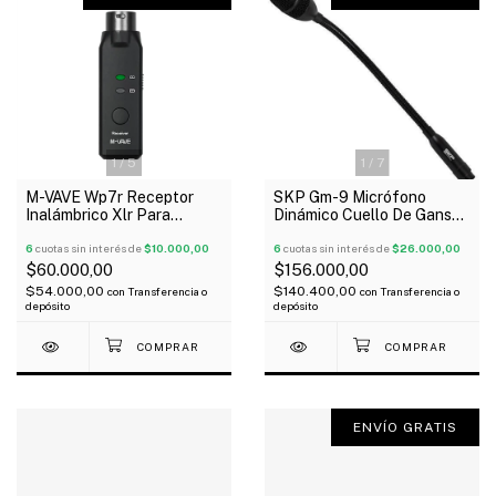
1
/
7
1
/
5
SKP Gm-9 Micrófono
M-VAVE Wp7r Receptor
Dinámico Cuello De Ganso
Inalámbrico Xlr Para
Xlr
Micrófono Wireless
6
cuotas sin interés de
$26.000,00
6
cuotas sin interés de
$10.000,00
$156.000,00
$60.000,00
$140.400,00
$54.000,00
con
Transferencia o
con
Transferencia o
depósito
depósito
ENVÍO GRATIS