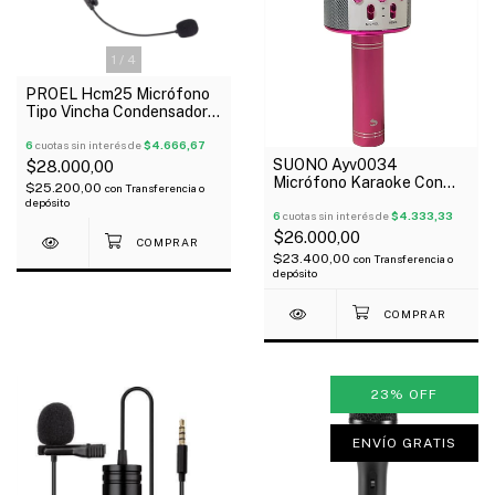
1
/
4
PROEL Hcm25 Micrófono
Tipo Vincha Condensador 4
Pines Xlr Negro
6
cuotas sin interés de
$4.666,67
SUONO Ayv0034
$28.000,00
Micrófono Karaoke Con
$25.200,00
con
Transferencia o
Parlante Usd Bluetooth
depósito
6
cuotas sin interés de
$4.333,33
$26.000,00
$23.400,00
con
Transferencia o
depósito
23
%
OFF
ENVÍO GRATIS