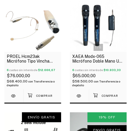
1
/
8
PROEL Hcm23ak
XAEA Modx-065
Micrófono Tipo Vincha
Micrófono Doble Mano Uhf
Color Piel 3 Pines Xlr
Con Receptor Antipop
6
cuotas sin interés de
$12.666,67
6
cuotas sin interés de
$10.833,33
$76.000,00
$65.000,00
$68.400,00
$58.500,00
con
Transferencia o
con
Transferencia o
depósito
depósito
ENVÍO GRATIS
19
%
OFF
ENVÍO GRATIS