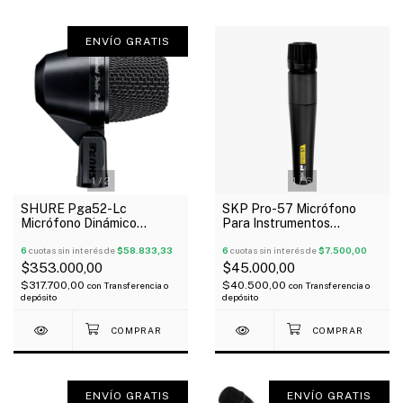
ENVÍO GRATIS
1
/
2
1
/
6
SHURE Pga52-Lc
SKP Pro-57 Micrófono
Micrófono Dinámico
Para Instrumentos
Cardioide Para Bombo
Dinámico Cardioide Tipo 57
Montaje Giratorio
6
cuotas sin interés de
$58.833,33
6
cuotas sin interés de
$7.500,00
$353.000,00
$45.000,00
$317.700,00
$40.500,00
con
Transferencia o
con
Transferencia o
depósito
depósito
ENVÍO GRATIS
ENVÍO GRATIS