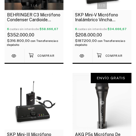
1
/
4
1
/
5
BEHRINGER C3 Micrófono
SKP Mini-V Micrófono
Condenser Cardioide
Inalámbrico Vincha
Omnidireccional Diafragma
Instrumentos Uhf
Doble
6
cuotas sin interés de
$58.666,67
6
cuotas sin interés de
$34.666,67
$352.000,00
$208.000,00
$316.800,00
$187.200,00
con
Transferencia o
con
Transferencia o
depósito
depósito
ENVÍO GRATIS
1
/
3
SKP Mini-III Micrófono
AKG P5s Micrófono De