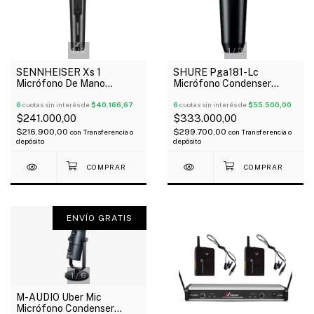
1
/
2
1
/
3
SENNHEISER Xs 1
SHURE Pga181-Lc
Micrófono De Mano
Micrófono Condenser
Dinámico Cardioide
Cardioide De Captacion
Conector Xlr
6
cuotas sin interés de
$40.166,67
Lateral
6
cuotas sin interés de
$55.500,00
$241.000,00
$333.000,00
$216.900,00
$299.700,00
con
Transferencia o
con
Transferencia o
depósito
depósito
ENVÍO GRATIS
1
/
6
M-AUDIO Uber Mic
Micrófono Condenser