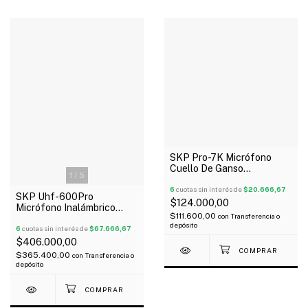
SKP Pro-7K Micrófono
Cuello De Ganso
1
/
5
Condenser Parlamento
6
cuotas sin interés de
$20.666,67
SKP Uhf-600Pro
$124.000,00
Micrófono Inalámbrico
$111.600,00
con
Transferencia o
Doble Mano Sistema Uhf
depósito
6
cuotas sin interés de
$67.666,67
$406.000,00
$365.400,00
con
Transferencia o
depósito