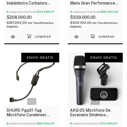
Inalámbrico Corbatero
Mano Gran Performance
Instrumentos Uhf
Diseñado Para Lead Voz
6
cuotas sin interés de
$34.666,67
Oferta!
6
cuotas sin interés de
$56.500,00
$208.000,00
$339.000,00
$187.200,00
$305.100,00
con
Transferencia o
con
Transferencia o
depósito
depósito
ENVÍO GRATIS
ENVÍO GRATIS
1
/
6
1
/
4
SHURE Pga31-Tqg
AKG D5 Micrófono De
Micrófono Condenser
Escenario Dinámico
Cardioide Vincha Conector
Supercardioide Oferta!
Taf4
6
cuotas sin interés de
$28.500,00
6
cuotas sin interés de
$70.666,67