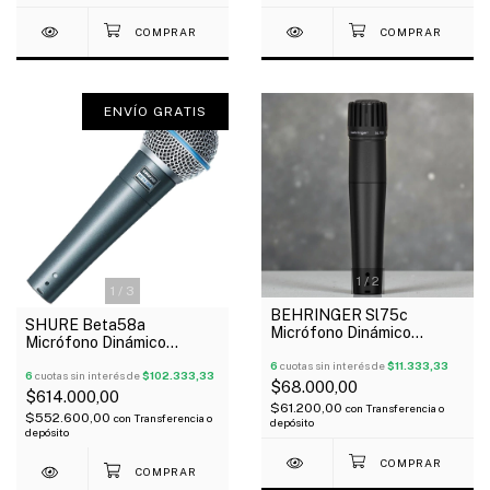
ENVÍO GRATIS
1
/
2
1
/
3
BEHRINGER Sl75c
SHURE Beta58a
Micrófono Dinámico
Micrófono Dinámico
Cardioide Tipo 57 Con
Supercardioide Para Voces
Estuche Y Pipeta
6
cuotas sin interés de
$11.333,33
Oferta!
6
cuotas sin interés de
$102.333,33
$68.000,00
$614.000,00
$61.200,00
con
Transferencia o
$552.600,00
con
Transferencia o
depósito
depósito