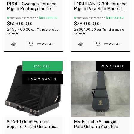
PROEL Cwcegrx Estuche
JINCHUAN E330b Estuche
Rígido Rectangular De
Rígido Para Bajo Madera
Madera Para Guitarra
Similcuero Negro
Eléctrica
6
cuotas sin interés de
$84.333,33
6
cuotas sin interés de
$48.166,67
$506.000,00
$289.000,00
$455.400,00
$260.100,00
con
Transferencia o
con
Transferencia o
depósito
depósito
21
%
OFF
SIN STOCK
ENVÍO GRATIS
1
/
2
1
/
6
STAGG Gdc6 Estuche
HM Estuche Semirígido
Soporte Para 6 Guitarras
Para Guitarra Acústica
Eléctrica Acústica Outlet!