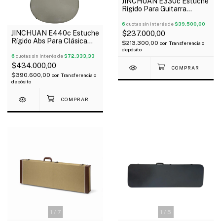
JINCHUAN E330c Estuche
Rígido Para Guitarra
Clásica Madera Similcuero
Negro
6
cuotas sin interés de
$39.500,00
JINCHUAN E440c Estuche
$237.000,00
Rígido Abs Para Clásica
$213.300,00
con
Transferencia o
Interior Terciopelo Oferta!
depósito
6
cuotas sin interés de
$72.333,33
$434.000,00
$390.600,00
con
Transferencia o
depósito
1
/
7
1
/
5