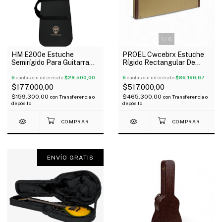
1
/
6
HM E200e Estuche
PROEL Cwcebrx Estuche
Semirígido Para Guitarra
Rígido Rectangular De
Eléctrica Standar
Madera Para Bajo
6
cuotas sin interés de
$29.500,00
6
cuotas sin interés de
$86.166,67
$177.000,00
$517.000,00
$159.300,00
$465.300,00
con
Transferencia o
con
Transferencia o
depósito
depósito
ENVÍO GRATIS