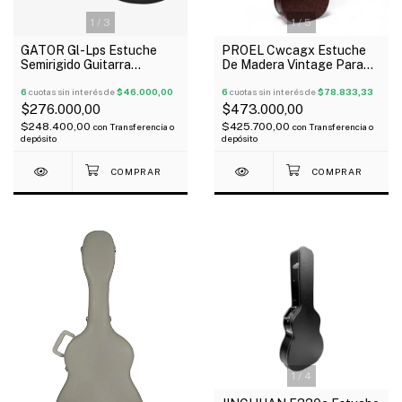
1
/
3
1
/
5
GATOR Gl-Lps Estuche
PROEL Cwcagx Estuche
Semirigido Guitarra
De Madera Vintage Para
Eléctrica Tipo Les Paul
Guitarra Acústica/Folk
Oferta!
6
cuotas sin interés de
$46.000,00
6
cuotas sin interés de
$78.833,33
$276.000,00
$473.000,00
$248.400,00
$425.700,00
con
Transferencia o
con
Transferencia o
depósito
depósito
1
/
4