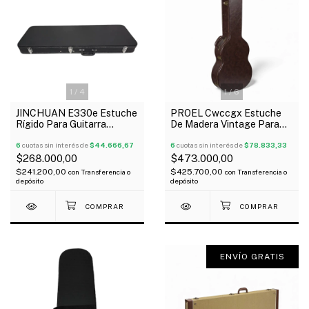
1
/
4
1
/
6
JINCHUAN E330e Estuche
PROEL Cwccgx Estuche
Rígido Para Guitarra
De Madera Vintage Para
Eléctrica Madera
Guitarra Clásica
Similcuero
6
cuotas sin interés de
$44.666,67
6
cuotas sin interés de
$78.833,33
$268.000,00
$473.000,00
$241.200,00
$425.700,00
con
Transferencia o
con
Transferencia o
depósito
depósito
ENVÍO GRATIS