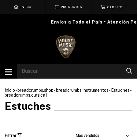
0
INICIO
PRODUCTOS
CARRITO
Envíos a Todo el País • Atención Per
Inicio
-
breadcrumbs.shop
-
breadcrumbs.instrumentos
-
Estuches
-
breadcrumbs.clasica1
Estuches
Filtrar