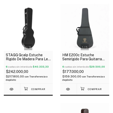
1
/
9
1
/
5
STAGG Gcalp Estuche
HM E200c Estuche
Rigido De Madera Para Les
Semirígido Para Guitarra
Paul
Clásica Standar
6
cuotas sin interés de
$40.333,33
6
cuotas sin interés de
$29.500,00
$242.000,00
$177.000,00
$217.800,00
$159.300,00
con
Transferencia o
con
Transferencia o
depósito
depósito