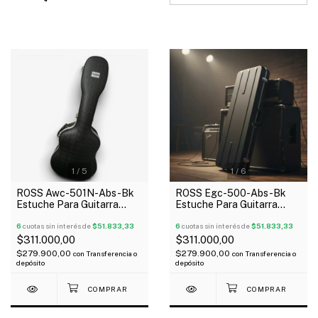
1
/
5
1
/
6
ROSS Awc-501N-Abs-Bk
ROSS Egc-500-Abs-Bk
Estuche Para Guitarra
Estuche Para Guitarra
Acústica Con Forma Abs
Eléctrica Rectangular Abs
Acolchado
6
cuotas sin interés de
$51.833,33
Acolchado
6
cuotas sin interés de
$51.833,33
$311.000,00
$311.000,00
$279.900,00
$279.900,00
con
Transferencia o
con
Transferencia o
depósito
depósito