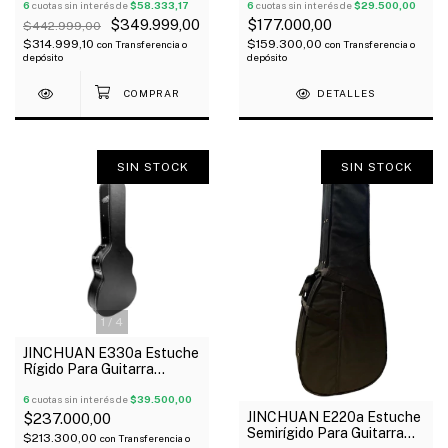
6
cuotas sin interés de
$58.333,17
6
cuotas sin interés de
$29.500,00
$349.999,00
$177.000,00
$442.999,00
$314.999,10
$159.300,00
con
Transferencia o
con
Transferencia o
depósito
depósito
DETALLES
SIN STOCK
SIN STOCK
1
/
4
JINCHUAN E330a Estuche
Rígido Para Guitarra
Acústica Madera
Similcuero Negro
6
cuotas sin interés de
$39.500,00
JINCHUAN E220a Estuche
$237.000,00
Semirígido Para Guitarra
$213.300,00
con
Transferencia o