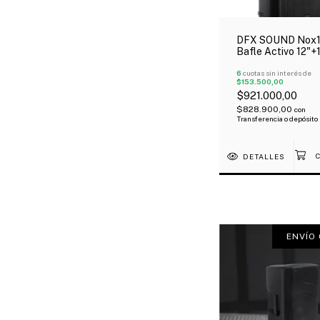
DFX SOUND Nox
Bafle Activo 12"+
400 Watts Blueto
Dsp Oferta!
6
cuotas sin interés de
$153.500,00
$921.000,00
$828.900,00
con
Transferencia o depósito
DETALLES
ENVÍO 