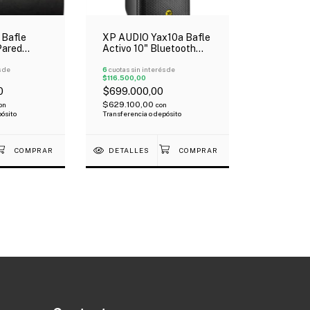
Bafle
XP AUDIO Yax10a Bafle
Pared
Activo 10" Bluetooth
ior X Par
Dsp 4 Modos Audio Tipo
s de
Yamaha
6
cuotas sin interés de
$116.500,00
0
$699.000,00
$629.100,00
on
con
pósito
Transferencia o depósito
DETALLES