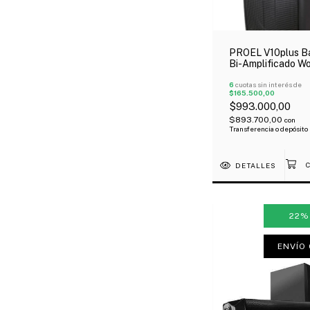
PROEL V10plus B
Bi-Amplificado W
De 10" Driver 1"
Neodimio 600W Of
6
cuotas sin interés de
$165.500,00
$993.000,00
$893.700,00
con
Transferencia o depósito
DETALLES
22
ENVÍO 