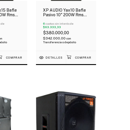
15 Bafle
XP AUDIO Yax10 Bafle
00W Rms
Pasivo 10" 200W Rms
Compacto Ligero Tipo
s de
Yamaha
6
cuotas sin interés de
$63.333,33
$380.000,00
$342.000,00
on
con
pósito
Transferencia o depósito
DETALLES