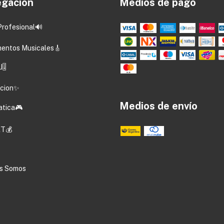
gación
Medios de pago
Profesional🔊
mentos Musicales🎸
🎚️
acion✨
Medios de envío
atica🎮
T💰
s Somos