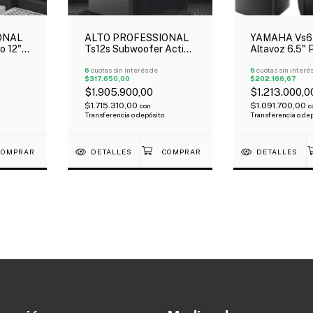
ONAL
ALTO PROFESSIONAL
YAMAHA Vs6 
o 12"
Ts12s Subwoofer Activo
Altavoz 6.5" 
tts
12" 2500 Watts
Interior Exter
6
cuotas sin interés de
100W 8 Ohms
6
cuotas sin interé
$317.650,00
$202.166,67
$1.905.900,00
$1.213.000,0
$1.715.310,00
$1.091.700,00
con
c
Transferencia o depósito
Transferencia o de
DETALLES
DETALLES