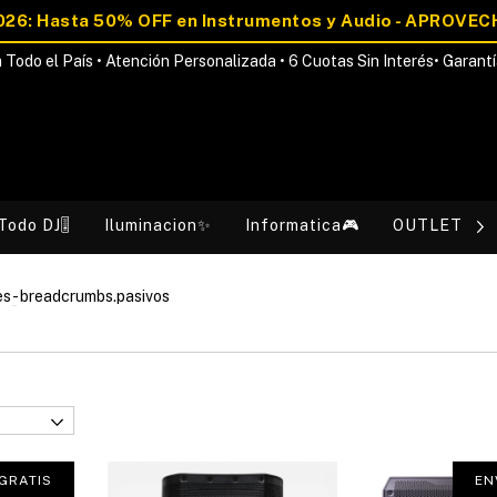
 Todo el País • Atención Personalizada • 6 Cuotas Sin Interés• Garantí
Todo DJ🎚️
Iluminacion✨
Informatica🎮
OUTLET💰
es
-
breadcrumbs.pasivos
GRATIS
EN