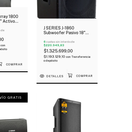
rray 1800
" Activo
y 10"
J SERIES J-1860
s de
Subwoofer Pasivo 18"
Jbl Selenium 600W Rms
00
6
cuotas sin interés de
0
$220.949,83
con
pósito
$1.325.699,00
$1.193.129,10
con
Transferencia
o depósito
DETALLES
VÍO GRATIS