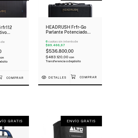
HEADRUSH Frfr-Go
fr112
Parlante Potenciado
tivo
Portátil Batería Interna
2" 2500W
Bluetooth 30Wts
6
cuotas sin interés de
s de
$89.466,67
$536.800,00
0
$483.120,00
con
con
Transferencia o depósito
pósito
DETALLES
VÍO GRATIS
ENVÍO GRATIS