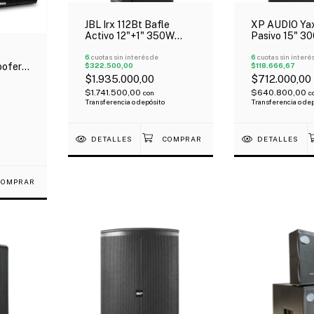
JBL Irx 112Bt Bafle
XP AUDIO Yax
Activo 12"+1" 350W
Pasivo 15" 3
Programable Bluetooth
Tipo Yamaha
Oferta!
6
cuotas sin interés de
6
cuotas sin interé
$322.500,00
$118.666,67
oofer
Usb
$1.935.000,00
$712.000,00
oto
$1.741.500,00
$640.800,00
con
c
Transferencia o depósito
Transferencia o de
DETALLES
DETALLES