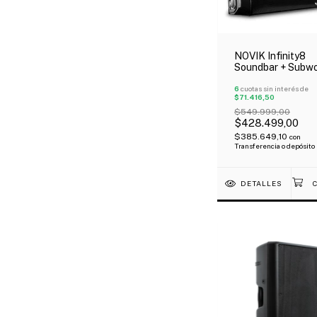
NOVIK Infinity8
Soundbar + Subw
150W Bluetooth 
Auxi Control Rem
6
cuotas sin interés de
$71.416,50
Oferta!
$549.999,00
$428.499,00
$385.649,10
con
Transferencia o depósito
DETALLES