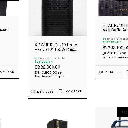
HEADRUSH Fr
nciada
MkII Bafle Ac
atts
Monitor De 1
Bluetooth 5.1
6
cuotas sin interé
$232.016,67
XP AUDIO Qsx10 Bafle
$1.392.100,0
Pasivo 10" 150W Rms
$1.252.890,00
Tipo Qsc
Transferencia o de
6
cuotas sin interés de
$63.666,67
$382.000,00
DETALLES
$343.800,00
con
Transferencia o depósito
DETALLES
EN