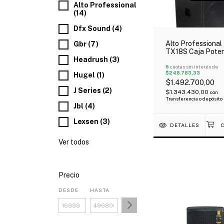
Alto Professional
(14)
Dfx Sound (4)
Alto Professional
Gbr (7)
TX18S Caja Pote
Headrush (3)
Subwoofer 900 W
6
cuotas sin interés de
$248.783,33
Hugel (1)
$1.492.700,00
J Series (2)
$1.343.430,00
con
Transferencia o depósito
Jbl (4)
Lexsen (3)
DETALLES
Ver todos
Precio
DESDE
HASTA