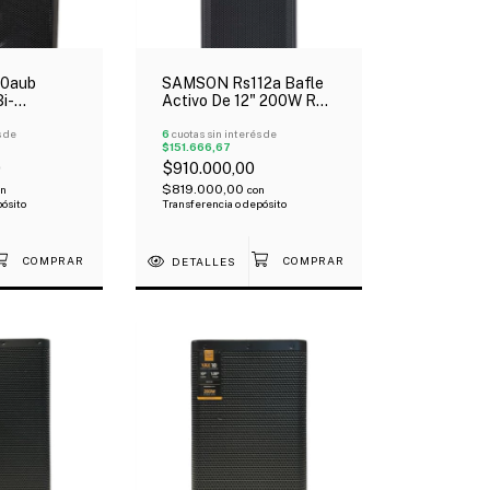
10aub
SAMSON Rs112a Bafle
Bi-
Activo De 12" 200W Rms
" Driver 1"
+ 1" Drive 2 Entradas
th 300W
s de
Bluetooth
6
cuotas sin interés de
$151.666,67
0
$910.000,00
$819.000,00
on
con
pósito
Transferencia o depósito
DETALLES