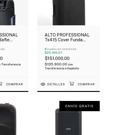
SSIONAL
ALTO PROFESSIONAL
Bafle
Ts415 Cover Funda
l Batería
Resistente Para Bafle
0 Watts
s de
De 15"
6
cuotas sin interés de
$25.166,67
00
$151.000,00
$135.900,00
n
Transferencia
con
Transferencia o depósito
DETALLES
ENVÍO GRATIS