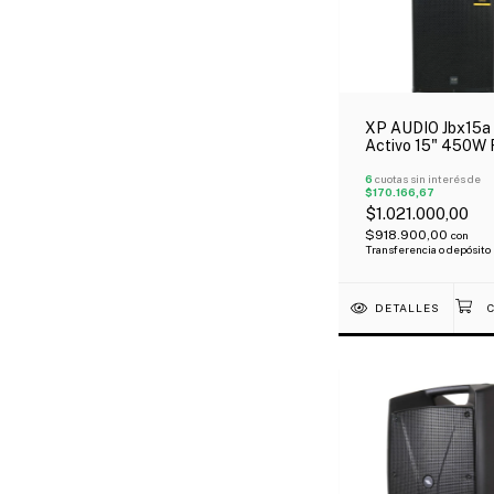
XP AUDIO Jbx15a 
Activo 15" 450W
Bluetooth Dsp Tip
6
cuotas sin interés de
$170.166,67
$1.021.000,00
$918.900,00
con
Transferencia o depósito
DETALLES