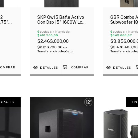
12
SKP Qw15 Bafle Activo
GBR Combo A
1.75"
Con Dsp 15" 1600W Lcd
Subwoofer 18
oth
Clase D Bi-Amplificado
600W + 2 Arra
6
cuotas sin interés de
300W
6
cuotas sin interé
$410.500,00
$642.666,67
$2.463.000,00
$3.856.000,
$2.216.700,00
$3.470.400,0
con
Transferencia o depósito
Transferencia o de
DETALLES
DETALLES
GRATIS
EN