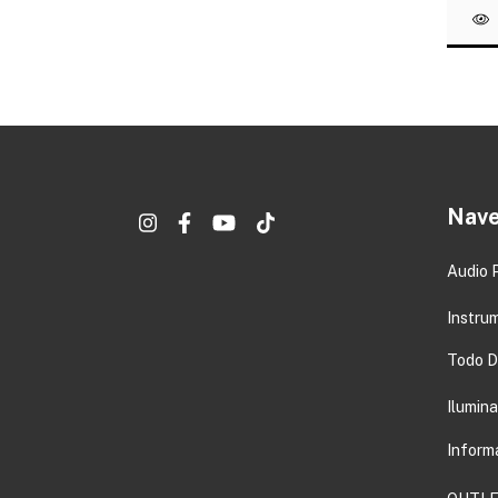
Nave
Audio 
Instru
Todo DJ
Ilumin
Inform