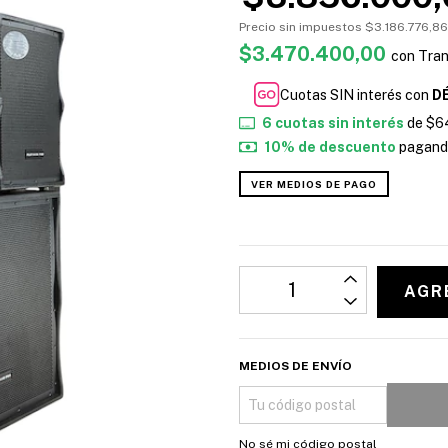
Precio sin impuestos
$3.186.776,86
$3.470.400,00
con
Tran
Cuotas SIN interés con
D
6
cuotas sin interés
de
$6
10% de descuento
pagando
VER MEDIOS DE PAGO
MEDIOS DE ENVÍO
No sé mi código postal