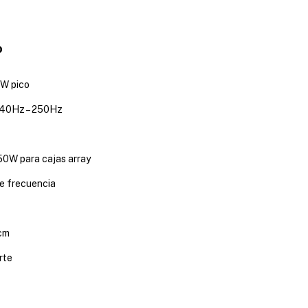
o
W pico
40Hz – 250Hz
50W para cajas array
de frecuencia
cm
rte