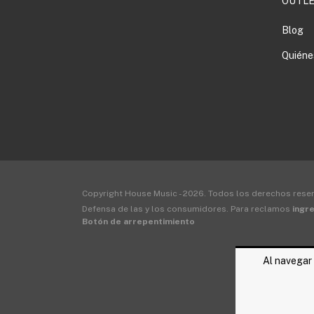
OUTLE
Blog
Quiéne
Copyright House Music - 2026. Todos los derechos rese
Defensa de las y los consumidores. Para reclamos
ingre
Botón de arrepentimiento
Al navegar 