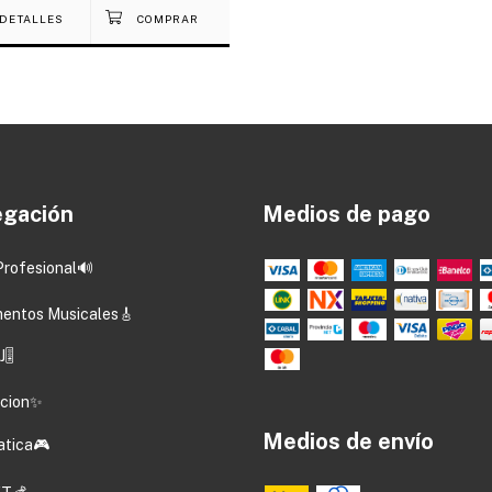
DETALLES
gación
Medios de pago
Profesional🔊
mentos Musicales🎸
🎚️
acion✨
Medios de envío
atica🎮