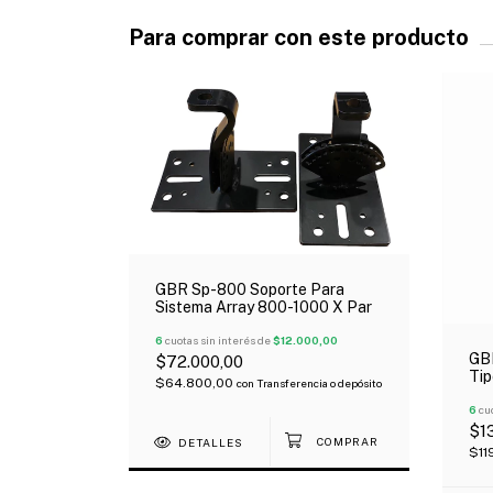
Para comprar con este producto
GBR Sp-800 Soporte Para
Sistema Array 800-1000 X Par
6
cuotas sin interés de
$12.000,00
GBR
$72.000,00
Tip
$64.800,00
con
Transferencia o depósito
6
cuo
$1
DETALLES
$11