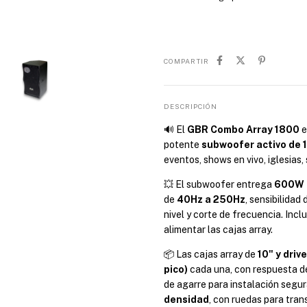
COMPARTIR
DESCRIPCIÓN
🔊 El
GBR Combo Array 1800
e
potente
subwoofer activo de 
eventos, shows en vivo, iglesias,
💥 El subwoofer entrega
600W 
de
40Hz a 250Hz
, sensibilidad
nivel y corte de frecuencia. Incl
alimentar las cajas array.
📦 Las cajas array de
10" y drive
pico)
cada una, con respuesta 
de agarre para instalación segur
densidad
, con ruedas para tran