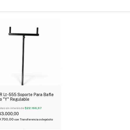
 Lt-555 Soporte Para Bafle
o "Y" Regulable
tas sin interés de
$22.166,67
33.000,00
9.700,00
con
Transferencia o depósito