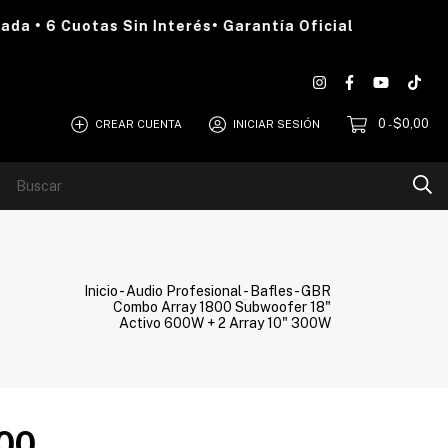
• 6 Cuotas Sin Interés• Garantía Oficial
0
$0,00
CREAR CUENTA
INICIAR SESIÓN
-
Blog
Quiénes Somos
Inicio
-
Audio Profesional
-
Bafles
-
GBR
Combo Array 1800 Subwoofer 18"
Activo 600W + 2 Array 10" 300W
00