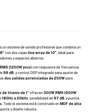
s un sistema de sonido profesional que combina un
18"
con dos cajas
line array de 10"
, ideal para
 salones y espacios abiertos.
RMS (1200W pico)
con respuesta de frecuencia
 de
99 dB
, y control DSP integrado para ajuste de
uye
dos salidas potenciadas de 250W
para
r de titanio de 1"
ofrecen
300W RMS (600W
de
180Hz a 20kHz
, sensibilidad de
97 dB
, y puntos
a. Todo el sistema está construido en
MDF de alta
sporte y diseño robusto.