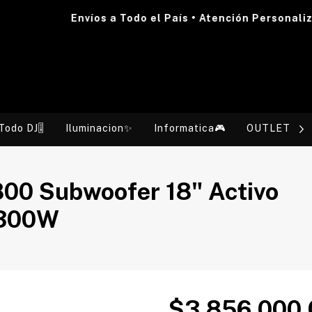
Envíos a Todo el País • Atención Personalizada 
Todo DJ🎚️
Iluminacion✨
Informatica🎮
OUTLET💰
00 Subwoofer 18" Activo
 300W
$3.856.000,