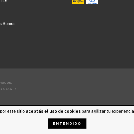
T💰
s Somos
rvados.
sá acá.
/
por este sitio
aceptás el uso de cookies
para agilizar tu experienci
ENTENDIDO