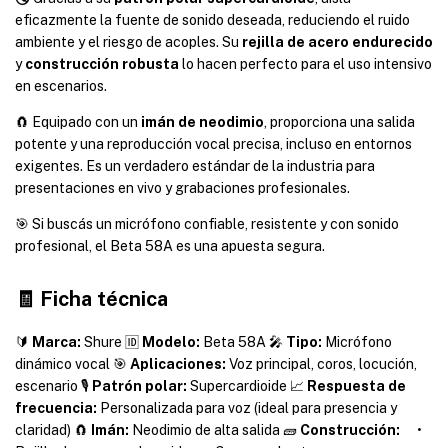
eficazmente la fuente de sonido deseada, reduciendo el ruido
ambiente y el riesgo de acoples. Su
rejilla de acero endurecido
y
construcción robusta
lo hacen perfecto para el uso intensivo
en escenarios.
🧲 Equipado con un
imán de neodimio
, proporciona una salida
potente y una reproducción vocal precisa, incluso en entornos
exigentes. Es un verdadero estándar de la industria para
presentaciones en vivo y grabaciones profesionales.
🎯 Si buscás un micrófono confiable, resistente y con sonido
profesional, el Beta 58A es una apuesta segura.
🧾 Ficha técnica
🔰
Marca:
Shure 🆔
Modelo:
Beta 58A 🎤
Tipo:
Micrófono
dinámico vocal 🎯
Aplicaciones:
Voz principal, coros, locución,
escenario 🎙️
Patrón polar:
Supercardioide 📈
Respuesta de
frecuencia:
Personalizada para voz (ideal para presencia y
claridad) 🧲
Imán:
Neodimio de alta salida 🧱
Construcción:
•