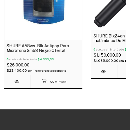
SHURE Blx24ar/Pg
Inalámbrico De Ma
SHURE A58ws-Blk Antipop Para
6
cuotas sin interés de
$19
Micrófono Sm58 Negro Oferta!
$1.150.000,00
6
cuotas sin interés de
$4.333,33
$1.035.000,00
con
Tran
$26.000,00
$23.400,00
con
Transferencia o depósito