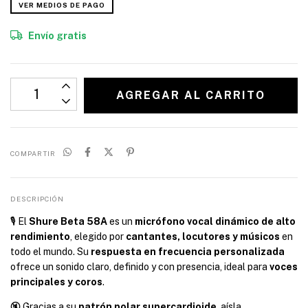
VER MEDIOS DE PAGO
Envío gratis
COMPARTIR
DESCRIPCIÓN
🎙️ El
Shure Beta 58A
es un
micrófono vocal dinámico de alto
rendimiento
, elegido por
cantantes, locutores y músicos
en
todo el mundo. Su
respuesta en frecuencia personalizada
ofrece un sonido claro, definido y con presencia, ideal para
voces
principales y coros
.
🔇 Gracias a su
patrón polar supercardioide
, aísla