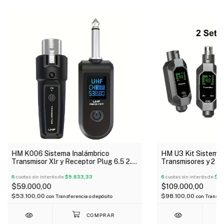
HM K006 Sistema Inalámbrico
HM U3 Kit Sistema 
Transmisor Xlr y Receptor Plug 6.5 2.4
Transmisores y 2 R
GHz
Micrófono Recargab
6
cuotas sin interés de
$9.833,33
6
cuotas sin interés de
$18
$59.000,00
$109.000,00
$53.100,00
$98.100,00
con
Transferencia o depósito
con
Transfer