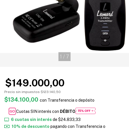
1
/
7
$149.000,00
Precio sin impuestos
$123.140,50
$134.100,00
con
Transferencia o depósito
Cuotas SIN interés con
DÉBITO
6
cuotas sin interés
de
$24.833,33
10% de descuento
pagando con Transferencia o