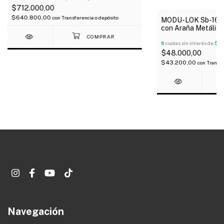
$712.000,00
$640.800,00
con
Transferencia o depósito
MODU-LOK Sb-160 
con Araña Metálica
mts
6
cuotas sin interés de
$8.
$48.000,00
$43.200,00
con
Transfe
Navegación