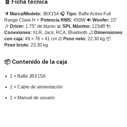
🧾 Ficha técnica
🔰
Marca/Modelo:
JBX15A 🎧
Tipo:
Bafle Activo Full
Range Clase H ⚡
Potencia RMS:
450W 🔊
Woofer:
15"
🎶
Driver:
1.75" de titanio 📊
SPL Máximo:
123dB 🔌
Conexiones:
XLR, Jack, RCA, Bluetooth 📐
Dimensiones
con caja:
49 × 76 × 41 cm ⚖️
Peso neto:
22.30 kg 📦
Peso bruto:
23.30 kg
📦 Contenido de la caja
1 × Bafle JBX15A
1 × Cable de alimentación
1 × Manual de usuario