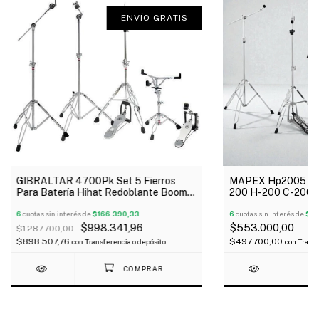
ENVÍO GRATIS
GIBRALTAR 4700Pk Set 5 Fierros
MAPEX Hp2005 Set 
Para Batería Hihat Redoblante Boom
200 H-200 C-200 
Recto Pedal Oferta!
Oferta!
6
cuotas sin interés de
$166.390,33
6
cuotas sin interés de
$92
$998.341,96
$553.000,00
$1.287.700,00
$898.507,76
$497.700,00
con
Transferencia o depósito
con
Transf