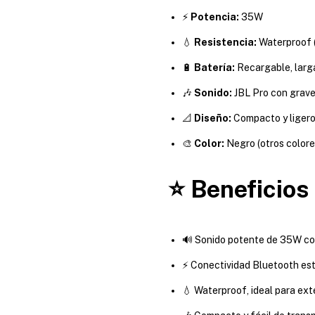
⚡
Potencia:
35W
💧
Resistencia:
Waterproof (
🔋
Batería:
Recargable, larg
🎶
Sonido:
JBL Pro con grave
📐
Diseño:
Compacto y liger
🎨
Color:
Negro (otros colore
⭐ Beneficios
🔊 Sonido potente de 35W co
⚡ Conectividad Bluetooth est
💧 Waterproof, ideal para ext