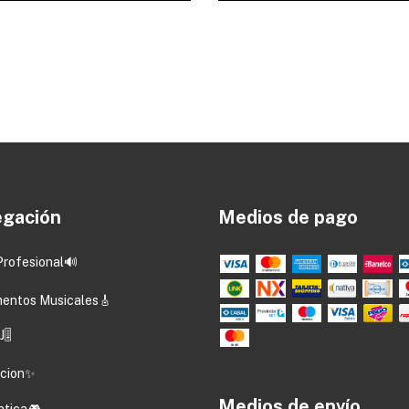
gación
Medios de pago
Profesional🔊
mentos Musicales🎸
🎚️
acion✨
Medios de envío
atica🎮