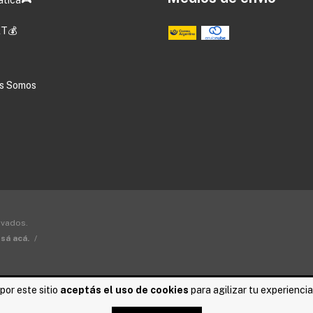
T💰
s Somos
rvados.
sá acá.
/
por este sitio
aceptás el uso de cookies
para agilizar tu experienci