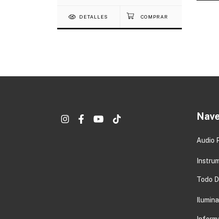
DETALLES
Nave
Audio 
Instru
Todo DJ
Ilumin
Inform