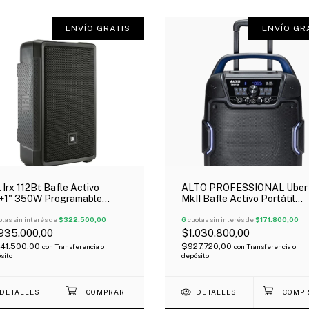
ENVÍO GRATIS
ENVÍO GR
 Irx 112Bt Bafle Activo
ALTO PROFESSIONAL Uber
"+1" 350W Programable
MkII Bafle Activo Portátil
etooth Oferta!
Batería Bluetooth 200 Watt
tas sin interés de
$322.500,00
6
cuotas sin interés de
$171.800,00
.935.000,00
$1.030.800,00
741.500,00
$927.720,00
con
Transferencia o
con
Transferencia o
sito
depósito
DETALLES
DETALLES