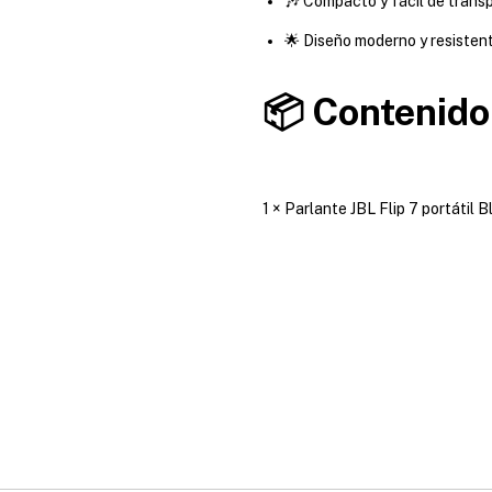
🎶 Compacto y fácil de trans
🌟 Diseño moderno y resisten
📦 Contenido
1 × Parlante JBL Flip 7 portáti