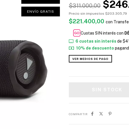
$246
$311.000,00
ENVÍO GRATIS
Precio sin impuestos
$203.305,79
$221.400,00
con
Transfe
Cuotas SIN interés con
D
6
cuotas sin interés
de
$4
10% de descuento
pagando
VER MEDIOS DE PAGO
COMPARTIR