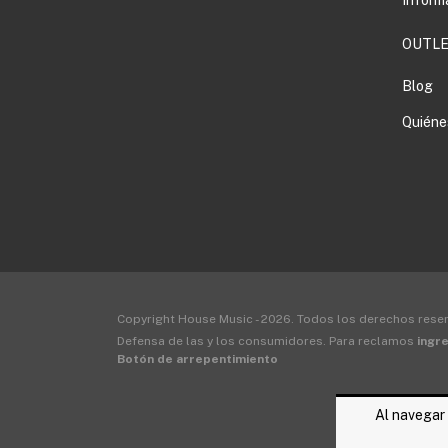
OUTLE
Blog
Quiéne
Copyright House Music - 2026. Todos los derechos rese
Defensa de las y los consumidores. Para reclamos
ingre
Botón de arrepentimiento
Al navegar 