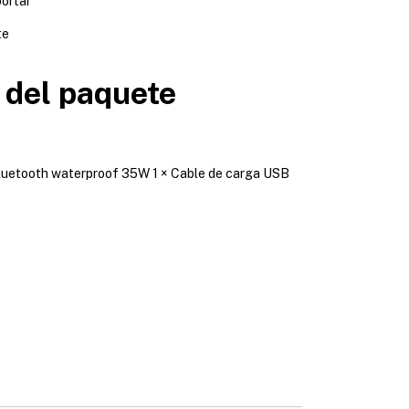
portar
te
 del paquete
l Bluetooth waterproof 35W 1 × Cable de carga USB