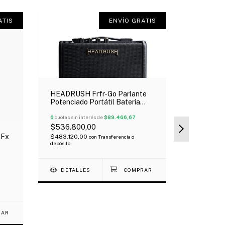
ATIS
ENVÍO GRATIS
HEADRUSH Frfr-Go Parlante
Potenciado Portátil Batería
Interna Bluetooth 30Wts
6
cuotas sin interés de
$89.466,67
$536.800,00
 Fx
$483.120,00
con
Transferencia o
HUGEL S51
depósito
Bluethoo
s
Oferta!
6
cuotas sin 
DETALLES
$88.999,
$61.199,10
DETAL