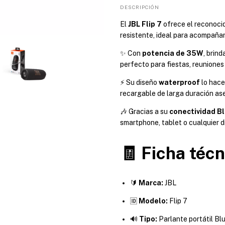
DESCRIPCIÓN
El
JBL Flip 7
ofrece el reconoci
resistente, ideal para acompañar
✨ Con
potencia de 35W
, brin
perfecto para fiestas, reuniones y
⚡ Su diseño
waterproof
lo hace
recargable de larga duración ase
🎶 Gracias a su
conectividad B
smartphone, tablet o cualquier d
🧾 Ficha técn
🔰
Marca:
JBL
🆔
Modelo:
Flip 7
🔊
Tipo:
Parlante portátil Bl