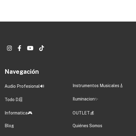
Navegación
Instrumentos Musicales🎸
Audio Profesional🔊
Iluminacion✨
Todo DJ🎚️
Informatica🎮
OUTLET💰
Blog
Quiénes Somos