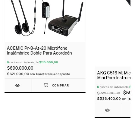
ACEMIC Pr-8-At-20 Micrófono
Inalámbrico Doble Para Acordeón
6
cuotas sin interés de
$115.000,00
$690.000,00
AKG C516 Ml Micró
$621.000,00
con
Transferencia o depósito
Mini Para Instrumen
6
cuotas sin interés de
$99
$596
$729.000,00
$536.400,00
con
Trans