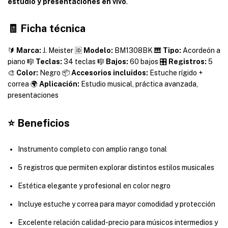
estudio y presentaciones en vivo
.
🧾 Ficha técnica
🔰 
Marca:
 J. Meister 🆔 
Modelo:
 BM1308BK 🎹 
Tipo:
 Acordeón a 
piano 🎼 
Teclas:
 34 teclas 🎼 
Bajos:
 60 bajos 🎛️ 
Registros:
 5 
🎨 
Color:
 Negro 📦 
Accesorios incluidos:
 Estuche rígido + 
correa 🌍 
Aplicación:
 Estudio musical, práctica avanzada, 
presentaciones
⭐ Beneficios
Instrumento completo con amplio rango tonal
5 registros que permiten explorar distintos estilos musicales
Estética elegante y profesional en color negro
Incluye estuche y correa para mayor comodidad y protección
Excelente relación calidad-precio para músicos intermedios y 