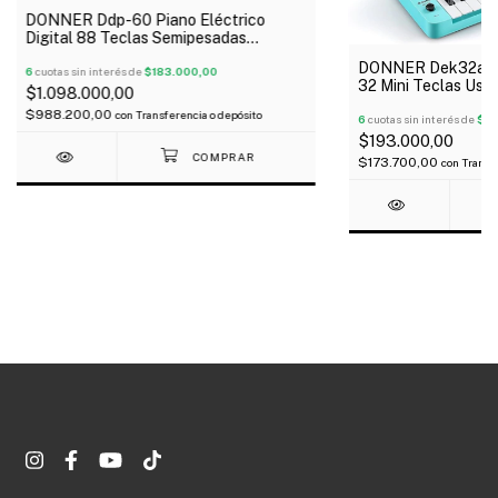
DONNER Ddp-60 Piano Eléctrico
Digital 88 Teclas Semipesadas
Soporte 3 Pedales
DONNER Dek32a Te
6
cuotas sin interés de
$183.000,00
32 Mini Teclas Usb
$1.098.000,00
$988.200,00
con
Transferencia o depósito
6
cuotas sin interés de
$32
$193.000,00
$173.700,00
con
Transfe